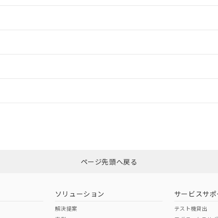
情報更新：2
情報更新：2
ードすることができます。
情報更新：
ログイン/会員登録
CCC認証
電波法
上、n: 54mm以上
みください。
N/A
N/A
非含有証明書
※3
ページ先頭へ戻る
ダウンロードはこちら
型式承認
NK型式承認
ABS型式承認
韓国
（日本
（アメリカ
ソリューション
サービスサポ
舶規格）
船舶規格）
船舶規格）
解決提案
テスト機貸出