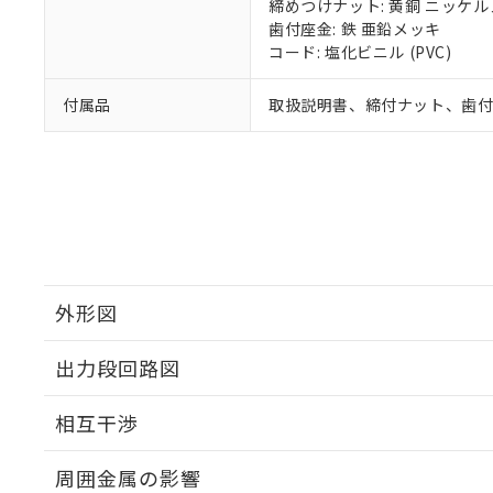
締めつけナット: 黄銅 ニッケ
歯付座金: 鉄 亜鉛メッキ
コード: 塩化ビニル (PVC)
付属品
取扱説明書、締付ナット、歯
外形図
出力段回路図
外形図
相互干渉
出力段回路図
周囲金属の影響