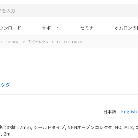
ウンロード
サポート
セミナ
オムロンの
>
E2E NEXT
>
形式セレクタ
>
E2E-X12C118 2M
レクタ
日本語
English
検出距離 12mm, シールドタイプ, NPNオープンコレクタ, NO, M18
, 2m