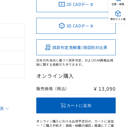
2D CADデータ
在庫・価格
無料テスト機
3D CADデータ
該非判定見解書/項目別対比表
日本の外為法に基づく該非判定、およびEAR再輸出規
制に関する見解が入手できます。
オンライン購入
¥ 13,090
販売価格（税込）
カートに追加
状況
オンライン購入における出荷予定日は、カートに追加
～「ご購入手続き：価格・納期の確認」画面にてご確