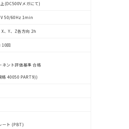
上(DC500Vメガにて)
利用者とは、
"個人情報の共同利用に関して"
の「1.共同利用者の
します。
10物質）の非含有証明書
明書（当社基準）
50/60Hz 1min
日時点で非含有を証明するもので、過去に遡って非含有を証明するも
令のフタル酸エステル類４物質の対応では、対応完了までの期間は出
m X、Y、Z各方向 2h
備考欄に対応日を記載しておりました。
品への在庫切替を完了していることから、特段のことがない限り、20
 10回
す。
ーネント評価基準 合格
規格 40050 PART9))
ト (PBT)