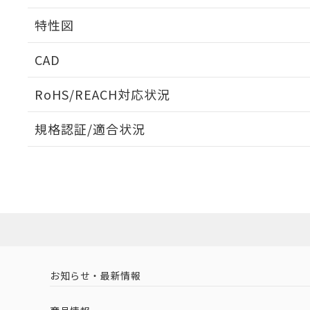
相互干渉
特性図
周囲金属の影響
CAD
検出物体の大きさと材質による影響
ログイン/会員登録いただくと、CADデータをダウンロ
RoHS/REACH対応状況
規格認証/適合状況
EU RoHS
注意事項・凡例
A: 70mm以上、B: 45mm以上
UL認証
CSA認証
CEマーキング
L: 0mm以上、φd: 50mm以上、D: 0mm以上、m: 36mm以
ダウンロードデータをご利用いただく前に、以下を必ずお読
Yes
Yes
Yes
対応状況
対応予定月
※1
※2
金属埋め込み
ソフトウェアの使用条件
対応済み
LR型式承認
DNV型式承認
BV型式承認
KR
（イギリス
（ノルウェー
（フランス
（
お知らせ・最新情報
中国 RoHS
注意事項・凡例
船舶規格）
船舶規格）
船舶規格）
船