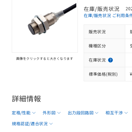
在庫/販売状況
20
在庫/販売状況 ご利用条
販売状況
機種区分
画像をクリックすると大きくなります
在庫状況
標準価格(税別)
詳細情報
定格/性能
外形図
出力段回路図
相互干渉
規格認証/適合状況