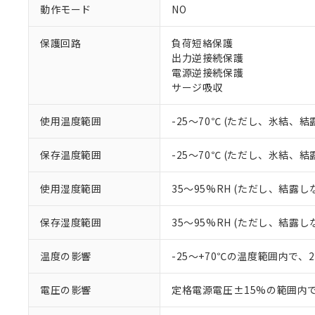
対応予定なし：EU
動作モード
NO
調査・確認中：EU
ご利用条件
非該当品：ライセ
※1 中国RoHS
保護回路
負荷短絡保護
仕入先様の事情に
出力逆接続保護
があります。
以下の条件をお読
「○」：最大均質
電源逆接続保護
「×」：最大均質
サージ吸収
本サービスは
当社は、これ
*EU RoHS指令（10物
「－」：未確認で
鉛(Pb) 1000ppm以下、
くものです。
う）を輸出ま
記
説明
六価クロム(Cr(Ⅵ)) 1
当社制御機器
などの必要な
使用温度範囲
-25～70℃ (ただし、氷結、
フタル酸ビス(2-エチルヘ
号
*中国RoHS10物質の基準値 
ル（DBP） 1000ppm
在庫状況およ
当社は規制貨
Pb(鉛) :1000ppm、 Hg
但し、RoHS指令で産
のであり、閲
ます。
Cr(Ⅵ)(六価クロム) : 
フタル酸エステル類の４
保存温度範囲
-25～70℃ (ただし、氷結、
○
一定数以
DBP(フタル酸ジブチル) :
い。
当社は貴社製
DEHP(フタル酸ビス(2-エ
正式な納期状
置等に一切使
使用湿度範囲
35～95%RH (ただし、結露し
当社販売員に
※2 対応予定月
△
一定数に
当社は、貴社
オムロン制御
また当社は、
※2 環境保護使
保存湿度範囲
35～95%RH (ただし、結露し
在庫状況およ
部品在庫の切り替
たしません。
－
在庫なし
す。
「ｅ」：有害物質
機器販売
マイパーツ機
温度の影響
-25～+70℃の温度範囲内で、
「10」：通常の
ている必要が
味します。
空
受注生産
お客様が当ウ
※3 非含有証明
「－」：未確認で
電圧の影響
定格電源電圧±15%の範囲内
白
が、当社の製
さい。
下記の非含有証明