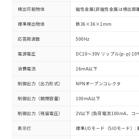
検出可能物体
磁性金属(非磁性金属は検出距
標準検出物体
鉄36×36×1mm
応答周波数
500Hz
電源電圧
DC10～30V リップル(p-p) 1
消費電流
16mA以下
制御出力（出力形式）
NPNオープンコレクタ
制御出力（開閉容量）
100mA以下
※1 対応状況
制御出力（残留電圧）
2V以下 (負荷電流100mA、コ
対応済み：EU
表示灯
標準I/Oモード（SIOモード）:
対応予定：EU R