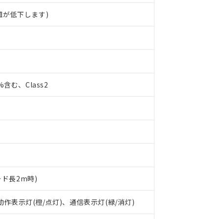
離が低下します)
0%含む、Class2
ード長2m時)
 RoHS指令（10物質）の非含有に対応した製品が提供可能な商品です
 動作表示灯(橙/点灯)、通信表示灯(緑/消灯)
oHS指令（10物質）の非含有に対応した製品に切り替える予定のある