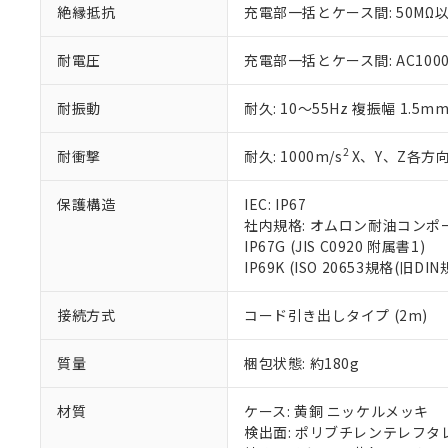
絶縁抵抗
充電部一括とケース間: 50MΩ以
※当社の共同
いる法人を指
EU RoHS指令（
51物質の非含有証
耐電圧
充電部一括とケース間: AC1000V 
※本証明書は発行
また、RoHS指
耐振動
耐久: 10～55Hz 複振幅 1.5m
混在することから
既に当社にて対応
2
耐衝撃
耐久: 1000m/s
X、Y、Z各方向
り割愛しておりま
保護構造
IEC: IP67
社内規格: オムロン耐油コンポ
IP67G (JIS C0920 附属書1)
IP69K (ISO 20653規格(旧DIN
接続方式
コード引き出しタイプ (2m)
質量
梱包状態: 約180g
材質
ケース: 黄銅 ニッケルメッキ
検出面: ポリブチレンテレフタレー