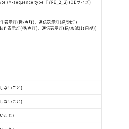
 RoHS指令（10物質）の非含有に対応した製品が提供可能な商品です
e (M-sequence type: TYPE_2_2) (ODサイズ)
oHS指令（10物質）の非含有に対応した製品に切り替える予定のある
 RoHS指令（10物質）の非含有に非対応の商品で、対応品を出す予
 RoHS指令（10物質）の非含有の対応状況を調査中または確認中の
動作表示灯(橙/点灯)、通信表示灯(緑/消灯)
ンス料など無形物で、有害物質有無と関係のない商品です。
: 動作表示灯(橙/点灯)、通信表示灯(緑/点滅(1s周期))
○×表
より、非含有部品としていたものが、含有品と判明した場合などやむ
みいただき、同意のうえご利用ください。
材料含有率が中国RoHSの基準値以下であることを示します。
材料含有率が中国RoHSの基準値を超えていることを示します。
、当社制御機器事業取扱商品の当社在庫状況および標準価格(税抜)
ら貴社製品のうち、外国為替および外国貿易法に定める商品（以下｢
質）：
す。当社販売部門へお問い合わせください。
 水銀(Hg) 1000ppm以下、 カドミウム(Cd) 100ppm以下、
たは国外への提供する場合は、日本国政府の輸出許可(または役務取
000ppm以下、ポリ臭化ビフェニル類(PBB) 1000ppm以下、ポリ臭化ジフェニルエーテル類(P
事業取扱商品の中には、本サービスの対象外となる商品もあること
手続きをとります。
キシル) (DEHP)(別名：DOP) 1000ppm以下、フタル酸ブチルベンジル（BBP） 100
(GB/T26572)：
以下、フタル酸ジイソブチル (DIBP) 1000ppm以下
び標準価格照会結果は、記載している更新日時点での社内データに
物を破棄する場合は、完全に破砕するなど、違法に輸出されないよ
(水銀) : 1000ppm、 Cd(カドミウム) : 100ppm、
業用監視および制御機器に対する適用除外項目は除く。
覧された時点での実際の在庫および標準価格とは異なる場合がある
1000ppm、 PBBs(ポリ臭化ビフェニル類) : 1000ppm、 PBDEs(ポリ臭化ジフェニルエーテル類
物質については閾値を超える意図的な使用がないことを確認しています。
上の在庫あり
 1000ppm、 DIBP(フタル酸ジイソブチル) : 1000ppm、 BBP(フタル酸ブチルベンジル) :
品を、核兵器、ミサイル、化学兵器、生物兵器またはその他武器並
チルヘキシル)) : 1000ppm
況および標準価格はお客様のお取引先、またはお客様担当のオムロ
用いたしません。
露しないこと)
ご相談ください。
は満たないが在庫あり
製品を第三者に販売する場合は、上記1、2および3の内容を当該第
機器販売店や当社販売拠点は「
販売ネットワーク
」をご確認くだ
販売先および販売に係わる関係者が違法に輸出するおそれがある場
用期限
露しないこと)
び標準価格結果を当社の事前の承諾なく第三者に漏洩または開示し
え状況などにより、予定月が前後することがあります。
(最新の在庫状況については、お客様のお取引先、またはお客様担当
（10物質）のすべてが基準値以下であることを示します。
店・当社販売員にご確認ください)
ないこと)
能（部品リスト作成サービス）をご利用いただくには、I-Webメン
使用状況下において有害物質が外部に漏えいし、環境に深刻な影響を
あります。
機種、また在庫状況の情報を公開していない機種
ェブサイト上で当社にご登録された部品リストについて、当社およ
書ダウンロード