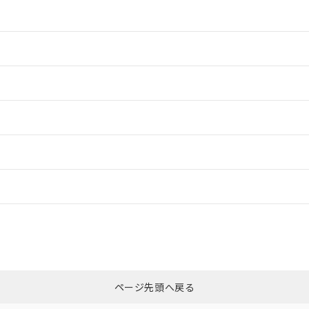
情報更新：2
情報更新：2
情報更新：2
情報更新：2
ードすることができます。
情報更新：
ログイン/会員登録
CCC認証
電波法
上、n: 54mm以上
みください。
N/A
N/A
非含有証明書
※3
ページ先頭へ戻る
ダウンロードはこちら