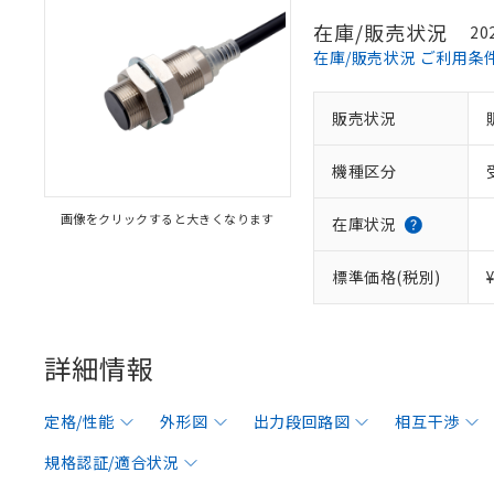
在庫/販売状況
20
在庫/販売状況 ご利用条
販売状況
機種区分
画像をクリックすると大きくなります
在庫状況
標準価格(税別)
詳細情報
定格/性能
外形図
出力段回路図
相互干渉
規格認証/適合状況