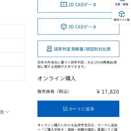
2D CADデータ
在庫・価格
無料テスト機
3D CADデータ
該非判定見解書/項目別対比表
日本の外為法に基づく該非判定、およびEAR再輸出規
制に関する見解が入手できます。
オンライン購入
¥ 17,820
販売価格（税込）
カートに追加
状況
オンライン購入における出荷予定日は、カートに追加
～「ご購入手続き：価格・納期の確認」画面にてご確