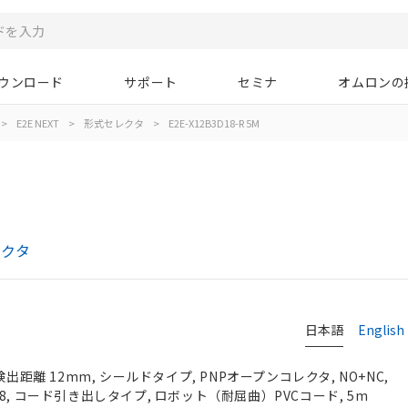
ウンロード
サポート
セミナ
オムロンの
>
E2E NEXT
>
形式セレクタ
>
E2E-X12B3D18-R 5M
レクタ
日本語
English
検出距離 12mm, シールドタイプ, PNPオープンコレクタ, NO+NC,
 M18, コード引き出しタイプ, ロボット（耐屈曲）PVCコード, 5m