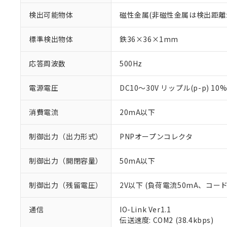
検出可能物体
磁性金属(非磁性金属は検出距離
標準検出物体
鉄36×36×1mm
応答周波数
500Hz
電源電圧
DC10～30V リップル(p-p) 10
消費電流
20mA以下
制御出力（出力形式）
PNPオープンコレクタ
制御出力（開閉容量）
50mA以下
制御出力（残留電圧）
2V以下 (負荷電流50mA、コー
※1 対応状況
通信
IO-Link Ver1.1
伝送速度: COM2 (38.4kbps)