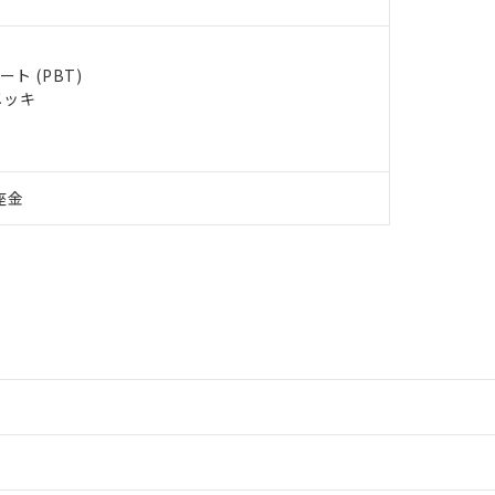
ト (PBT)
メッキ
座金
情報更新：2