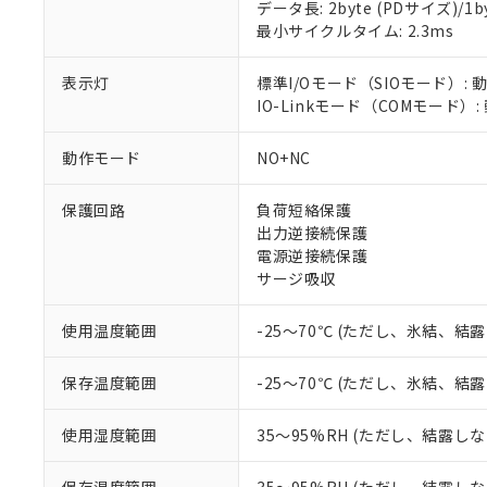
対応済み：EU
データ長: 2byte (PDサイズ)/1byt
対応予定：EU R
最小サイクルタイム: 2.3ms
対応予定なし：EU
調査・確認中：EU
ご利用条件
表示灯
標準I/Oモード（SIOモード）: 
非該当品：ライセ
IO-Linkモード（COMモード）
※1 中国RoHS
仕入先様の事情に
があります。
以下の条件をお読
「○」：最大均質
動作モード
NO+NC
「×」：最大均質
本サービスは
当社は、これ
*EU RoHS指令（10物
「－」：未確認で
鉛(Pb) 1000ppm以下、
くものです。
う）を輸出ま
保護回路
負荷短絡保護
記
説明
六価クロム(Cr(Ⅵ)) 1
当社制御機器
などの必要な
出力逆接続保護
フタル酸ビス(2-エチルヘ
号
*中国RoHS10物質の基準値 
ル（DBP） 1000ppm
在庫状況およ
当社は規制貨
電源逆接続保護
Pb(鉛) :1000ppm、 Hg
但し、RoHS指令で産
のであり、閲
ます。
サージ吸収
Cr(Ⅵ)(六価クロム) : 
フタル酸エステル類の４
○
一定数以
DBP(フタル酸ジブチル) :
い。
当社は貴社製
DEHP(フタル酸ビス(2-エ
正式な納期状
置等に一切使
使用温度範囲
-25～70℃ (ただし、氷結、結
当社販売員に
※2 対応予定月
△
一定数に
当社は、貴社
オムロン制御
また当社は、
※2 環境保護使
保存温度範囲
-25～70℃ (ただし、氷結、結
在庫状況およ
部品在庫の切り替
たしません。
－
在庫なし
す。
「ｅ」：有害物質
機器販売
使用湿度範囲
35～95%RH (ただし、結露し
マイパーツ機
「10」：通常の
ている必要が
味します。
空
受注生産
お客様が当ウ
※3 非含有証明