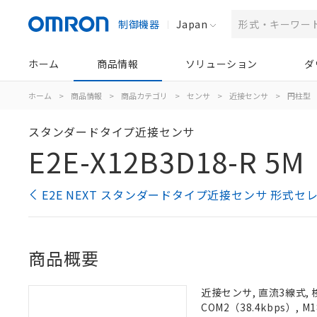
制御機器
Japan
ホーム
商品情報
ソリューション
ダ
ホーム
>
商品情報
>
商品カテゴリ
>
センサ
>
近接センサ
>
円柱型
スタンダードタイプ近接センサ
E2E-X12B3D18-R 5M
E2E NEXT スタンダードタイプ近接センサ 形式セ
商品概要
近接センサ, 直流3線式, 
COM2（38.4kbps）,