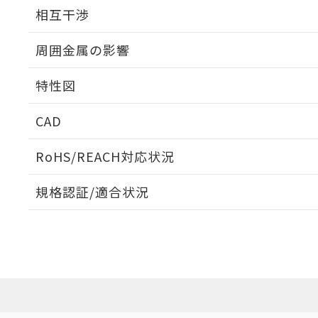
外形図
相互干渉
出力段回路図
周囲金属の影響
相互干渉
特性図
周囲金属の影響
CAD
検出物体の大きさと材質による影響
ログイン/会員登録いただくと、CADデータをダウンロ
RoHS/REACH対応状況
規格認証/適合状況
EU RoHS
注意事項・凡例
A: 70mm以上、B: 45mm以上
UL認証
CSA認証
CEマーキング
L: 0mm以上、φd: 50mm以上、D: 0mm以上、m: 36mm以
ダウンロードデータをご利用いただく前に、以下を必ずお読
Yes
Yes
Yes
対応状況
対応予定月
※1
※2
金属埋め込み
ソフトウェアの使用条件
対応済み