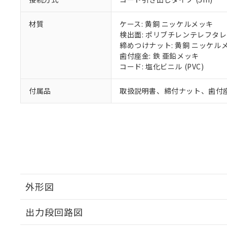
材質
ケース: 黄銅 ニッケルメッキ
検出面: ポリブチレンテレフタレー
締めつけナット: 黄銅 ニッケル
歯付座金: 鉄 亜鉛メッキ
コード: 塩化ビニル (PVC)
付属品
取扱説明書、締付ナット、歯付
外形図
出力段回路図