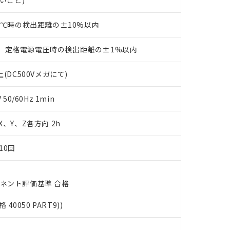
ないこと)
す。当社販売部門へお問い合わせください。
品・サービスに関するお客様との取引・商談に必要な範囲で利用す
合意する
キャンセル
書をダウンロードすることができます。
23℃時の検出距離の±10%以内
利用者とは、
"個人情報の共同利用に関して"
の「1.共同利用者の
します。
10物質）の非含有証明書
、定格電源電圧時の検出距離の±1%以内
明書（当社基準）
日時点で非含有を証明するもので、過去に遡って非含有を証明するも
令のフタル酸エステル類４物質の対応では、対応完了までの期間は出
(DC500Vメガにて)
備考欄に対応日を記載しておりました。
品への在庫切替を完了していることから、特段のことがない限り、20
0/60Hz 1min
す。
 X、Y、Z各方向 2h
10回
ーネント評価基準 合格
格 40050 PART9))