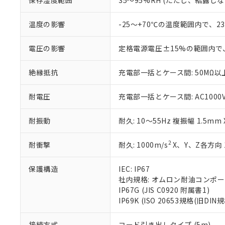
保存湿度範囲
35～95%RH (ただし、結露し
「－」：未確認で
白
が、当社の製
さい。
下記の非含有証明
温度の影響
-25～+70℃の温度範囲内で、
※当社の共同
いる法人を指
EU RoHS指令（
電圧の影響
定格電源電圧±15%の範囲内で
51物質の非含有証
※本証明書は発行
また、RoHS指
絶縁抵抗
充電部一括とケース間: 50MΩ以上
混在することから
既に当社にて対応
耐電圧
充電部一括とケース間: AC1000V 5
り割愛しておりま
耐振動
耐久: 10～55Hz 複振幅 1.5mm
2
耐衝撃
耐久: 1000m/s
X、Y、Z各方向 
保護構造
IEC: IP67
社内規格: オムロン耐油コンポ
IP67G (JIS C0920 附属書1)
IP69K (ISO 20653規格(旧DIN規
接続方式
コード引き出しタイプ (5m)