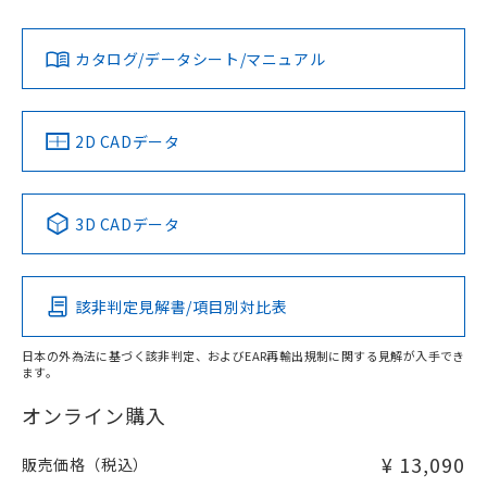
Yes
Yes
Yes
金属埋め込み
対応状況
対応予定月
※1
※2
ダウンロードデータをご利用いただく前に、以下を必ずお読
みください。
カタログ/データシート/マニュアル
対応済み
ソフトウェアの使用条件
LR型式承認
DNV型式承認
BV型式承認
KR型式承
タイムチャート
（イギリス
（ノルウェー
（フランス
（韓国
船舶規格）
船舶規格）
船舶規格）
船舶規格
中国 RoHS
注意事項・凡例
2D CADデータ
No
No
No
No
l: 4mm以上、φd: 50mm以上、D: 4mm以上、m: 36mm以
上、n: 54mm以上
中国 RoHS表
※1 ※2
検出領域
3D CADデータ
この製品の規格認証/適合状況ページへ
Pb
Hg
Cd
Cr(VI)
その他の認証はこちらのページからご検索ください
該非判定見解書/項目別対比表
X
O
O
O
日本の外為法に基づく該非判定、およびEAR再輸出規制に関する見解が入手でき
ます。
"対応済み"や非含有の記載がされた商品であっても、流通
在庫等で未対応品が混在する可能性があります。
オンライン購入
非含有品が必要な際は、弊社営業部門もしくは販売店へお
問い合わせください。
¥ 13,090
販売価格（税込）