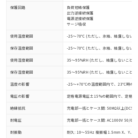
※1 対応状況
保護回路
負荷短絡保護
出力逆接続保護
電源逆接続保護
対応済み：EU RoHS指令（10物質）の
サージ吸収
非含有に対応した製品が提供可能な商品で
す。
使用温度範囲
-25～70℃ (ただし、氷結、結露しないこ
対応予定：EU RoHS指令（10物質）の非含
ご利用条件
有に対応した製品に切り替える予定のある
保存温度範囲
-25～70℃ (ただし、氷結、結露しないこ
商品です。
対応予定なし：EU RoHS指令（10物質）の
使用湿度範囲
35～95%RH (ただし、結露しないこと)
以下の条件をお読みいただき、同意のうえ
非含有に非対応の商品で、対応品を出す予
ご利用ください。
定はありません。
保存湿度範囲
35～95%RH (ただし、結露しないこと)
調査・確認中：EU RoHS指令（10物質）の
本サービスは、当社制御機器事業取扱
※1 中国RoHS○×表
非含有の対応状況を調査中または確認中の
温度の影響
-25～+70℃の温度範囲内で、23℃時の
商品の当社在庫状況および標準価格
商品です。
(税抜)を提供させていただくもので
「○」：最大均質材料含有率が中国RoHSの
電圧の影響
定格電源電圧±15%の範囲内で、定格電
非該当品：ライセンス料など無形物で、有
す。
基準値以下であることを示します。
害物質有無と関係のない商品です。
当社制御機器事業取扱商品の中には、
絶縁抵抗
充電部一括とケース間: 50MΩ以上(DC50
「×」：最大均質材料含有率が中国RoHSの
仕入先様の事情により、非含有部品として
本サービスの対象外となる商品もある
基準値を超えていることを示します。
いたものが、含有品と判明した場合などや
当社は、これら貴社製品のうち、外国
ことをご了承ください。
耐電圧
充電部一括とケース間: AC1000V 50/60Hz
「－」：未確認です。当社販売部門へお問
むを得ず変更することがあります。
為替および外国貿易法に定める商品
在庫状況および標準価格照会結果は、
い合わせください。
（以下｢規制貨物等」という）を輸出
記載している更新日時点での社内デー
耐振動
耐久: 10～55Hz 複振幅 1.5mm X、Y、Z
*EU RoHS指令（10物質）：
または国外への提供する場合は、日本