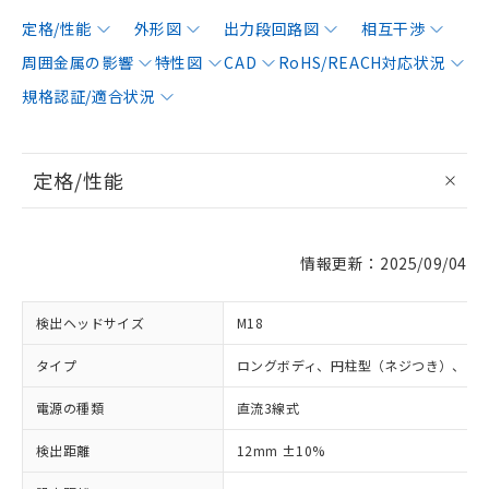
定格/性能
外形図
出力段回路図
相互干渉
周囲金属の影響
特性図
CAD
RoHS/REACH対応状況
規格認証/適合状況
定格/性能
情報更新：2025/09/04
検出ヘッドサイズ
M18
タイプ
ロングボディ、円柱型（ネジつき）、シ
電源の種類
直流3線式
検出距離
12mm ±10%