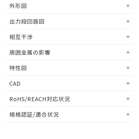
とができます。
合意する
キャンセル
外形図
引・商談に必要な範囲で利用すること
をご了承ください。
EU RoHS指令（10物質）の非含有証明書
情報更新：2025/09/04
※当社の共同利用者とは、
"個人情報
出力段回路図
51物質の非含有証明書（当社基準）
の共同利用に関して"
の「1.共同利
※本証明書は発行日時点で非含有を証明す
外形図
用者の範囲」に記載されている法人を
情報更新：2025/09/04
るもので、過去に遡って非含有を証明する
相互干渉
指します。
ものではありません。
出力段回路図
情報更新：2025/09/04
また、RoHS指令のフタル酸エステル類４
周囲金属の影響
物質の対応では、対応完了までの期間は出
荷製品に未対応品が混在することから備考
相互干渉
情報更新：2025/09/04
特性図
欄に対応日を記載しておりました。
既に当社にて対応品への在庫切替を完了
周囲金属の影響
情報更新：2025/09/04
していることから、特段のことがない限
CAD
り、2022年1月12日より割愛しておりま
検出物体の大きさと材質による影響
す。
ログイン/会員登録いただくと、CADデータをダウンロー
RoHS/REACH対応状況
ドすることができます。
情報更新：2026/7/29
A: 70mm以上、B: 45mm以上
規格認証/適合状況
ログイン/会員登録
EU RoHS
注意事項・凡例
UL認証
CSA認証
CEマーキング
L: 0mm以上、φd: 50mm以上、D: 0mm以上、m: 36mm以
上、n: 54mm以上