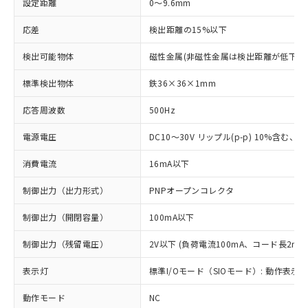
設定距離
0～9.6mm
応差
検出距離の15%以下
検出可能物体
磁性金属(非磁性金属は検出距離が低下し
標準検出物体
鉄36×36×1mm
応答周波数
500Hz
電源電圧
DC10～30V リップル(p-p) 10%含む、Cla
消費電流
16mA以下
制御出力（出力形式）
PNPオープンコレクタ
制御出力（開閉容量）
100mA以下
制御出力（残留電圧）
2V以下 (負荷電流100mA、コード長2m時
表示灯
標準I/Oモード（SIOモード）: 動作表示灯
動作モード
NC