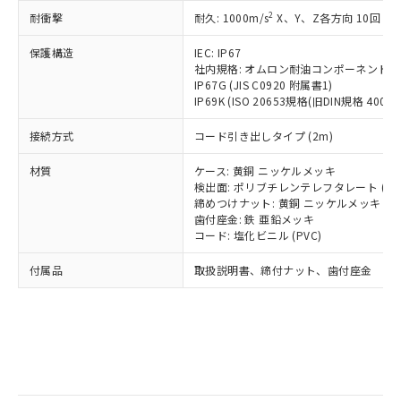
記
タに基づき作成されるものであり、閲
説明
鉛(Pb) 1000ppm以下、 水銀(Hg) 1000ppm以下、 カド
*中国RoHS10物質の基準値 (GB/T26572)：
国政府の輸出許可(または役務取引許
2
耐衝撃
耐久: 1000m/s
X、Y、Z各方向 10回
号
覧された時点での実際の在庫および標
ミウム(Cd) 100ppm以下、
Pb(鉛) :1000ppm、 Hg(水銀) : 1000ppm、 Cd(カドミウ
可)を取得するなどの必要な手続きを
六価クロム(Cr(Ⅵ)) 1000ppm以下、ポリ臭化ビフェニル
ム) : 100ppm、
準価格とは異なる場合があることをご
類(PBB) 1000ppm以下、ポリ臭化ジフェニルエーテル類
Cr(Ⅵ)(六価クロム) : 1000ppm、 PBBs(ポリ臭化ビフェ
とります。
保護構造
IEC: IP67
了承ください。
(PBDE) 1000ppm以下、フタル酸ビス(2-エチルヘキシ
○
一定数以上の在庫あり
ニル類) : 1000ppm、 PBDEs(ポリ臭化ジフェニルエーテ
社内規格: オムロン耐油コンポーネント評
当社は規制貨物を破棄する場合は、完
ル) (DEHP)(別名：DOP) 1000ppm以下、フタル酸ブチ
正式な納期状況および標準価格はお客
ル類) : 1000ppm、
IP67G (JIS C0920 附属書1)
ルベンジル（BBP） 1000ppm以下、フタル酸ジブチル
全に破砕するなど、違法に輸出されな
DBP(フタル酸ジブチル) : 1000ppm、 DIBP(フタル酸ジ
様のお取引先、またはお客様担当のオ
（DBP） 1000ppm以下、フタル酸ジイソブチル
IP69K (ISO 20653規格(旧DIN規格 40050 
イソブチル) : 1000ppm、 BBP(フタル酸ブチルベンジ
△
一定数には満たないが在庫あり
いよう必要な手段を講じます。
ムロン制御機器販売店・当社販売員に
(DIBP) 1000ppm以下
ル) : 1000ppm、
当社は貴社製品を、核兵器、ミサイ
但し、RoHS指令で産業用監視および制御機器に対する
DEHP(フタル酸ビス(2-エチルヘキシル)) : 1000ppm
ご相談ください。
接続方式
コード引き出しタイプ (2m)
適用除外項目は除く。
ル、化学兵器、生物兵器またはその他
－
在庫なし(最新の在庫状況につ
オムロン制御機器販売店や当社販売拠
フタル酸エステル類の４物質については閾値を超える意
武器並びにこれらの製造装置等に一切
いては、お客様のお取引先、ま
図的な使用がないことを確認しています。
点は「
販売ネットワーク
」をご確認
材質
ケース: 黄銅 ニッケルメッキ
※2 環境保護使用期限
使用いたしません。
たはお客様担当のオムロン制御
検出面: ポリブチレンテレフタレート (PB
ください。
当社は、貴社製品を第三者に販売する
締めつけナット: 黄銅 ニッケルメッキ
機器販売店・当社販売員にご確
在庫状況および標準価格結果を当社の
※2 対応予定月
「ｅ」：有害物質（10物質）のすべてが基
歯付座金: 鉄 亜鉛メッキ
場合は、上記1、2および3の内容を当
認ください)
事前の承諾なく第三者に漏洩または開
コード: 塩化ビニル (PVC)
準値以下であることを示します。
該第三者に通知します。また当社は、
示しないようお願いします。
部品在庫の切り替え状況などにより、予定
「10」：通常の使用状況下において有害物
販売先および販売に係わる関係者が違
マイパーツ機能（部品リスト作成サー
空
受注生産機種、また在庫状況の
付属品
取扱説明書、締付ナット、歯付座金
月が前後することがあります。
質が外部に漏えいし、環境に深刻な影響を
法に輸出するおそれがある場合は、取
ビス）をご利用いただくには、I-Web
白
情報を公開していない機種
及ぼさない年数を意味します。
り引きをいたしません。
メンバーズにご登録されている必要が
「－」：未確認です。当社販売部門へお問
あります。
い合わせください。
お客様が当ウェブサイト上で当社にご
※3 非含有証明書ダウンロード
登録された部品リストについて、当社
および当社の共同利用者が、当社の製
下記の非含有証明書をダウンロードするこ
品・サービスに関するお客様との取