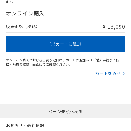
ます。
"対応済み"や非含有の記載がされた商品であっても、流通
在庫等で未対応品が混在する可能性があります。
オンライン購入
非含有品が必要な際は、弊社営業部門もしくは販売店へお
問い合わせください。
¥ 13,090
販売価格（税込）
この製品のRoHS/REACH対応状況ページへ
カートに追加
オンライン購入における出荷予定日は、カートに追加～「ご購入手続き：価
格・納期の確認」画面にてご確認ください。
カートをみる
ページ先頭へ戻る
お知らせ・最新情報