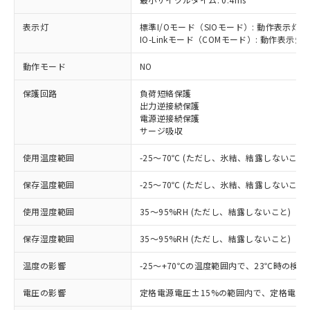
表示灯
標準I/Oモード（SIOモード）: 動作表示灯(
IO-Linkモード（COMモード）: 動作表示灯(
※1 対応状況
動作モード
NO
対応済み：EU RoHS指令（10物質）の
保護回路
負荷短絡保護
非含有に対応した製品が提供可能な商品で
出力逆接続保護
す。
電源逆接続保護
対応予定：EU RoHS指令（10物質）の非含
サージ吸収
ご利用条件
有に対応した製品に切り替える予定のある
商品です。
使用温度範囲
-25～70℃ (ただし、氷結、結露しないこと)
対応予定なし：EU RoHS指令（10物質）の
以下の条件をお読みいただき、同意のうえ
非含有に非対応の商品で、対応品を出す予
保存温度範囲
-25～70℃ (ただし、氷結、結露しないこと)
ご利用ください。
定はありません。
調査・確認中：EU RoHS指令（10物質）の
使用湿度範囲
35～95%RH (ただし、結露しないこと)
本サービスは、当社制御機器事業取扱
※1 中国RoHS○×表
非含有の対応状況を調査中または確認中の
商品の当社在庫状況および標準価格
保存湿度範囲
35～95%RH (ただし、結露しないこと)
商品です。
(税抜)を提供させていただくもので
「○」：最大均質材料含有率が中国RoHSの
非該当品：ライセンス料など無形物で、有
す。
温度の影響
-25～+70℃の温度範囲内で、23℃時の検
基準値以下であることを示します。
害物質有無と関係のない商品です。
当社制御機器事業取扱商品の中には、
「×」：最大均質材料含有率が中国RoHSの
仕入先様の事情により、非含有部品として
本サービスの対象外となる商品もある
電圧の影響
定格電源電圧±15%の範囲内で、定格電源
基準値を超えていることを示します。
いたものが、含有品と判明した場合などや
当社は、これら貴社製品のうち、外国
ことをご了承ください。