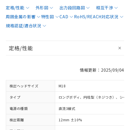
定格/性能
外形図
出力段回路図
相互干渉
周囲金属の影響
特性図
CAD
RoHS/REACH対応状況
規格認証/適合状況
定格/性能
情報更新：2025/09/04
検出ヘッドサイズ
M18
タイプ
ロングボディ、円柱型（ネジつき）、シー
電源の種類
直流3線式
検出距離
12mm ±10%