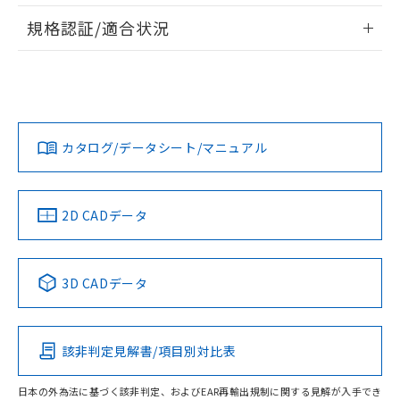
情報更新：2026/7/29
A: 70mm以上、B: 45mm以上
規格認証/適合状況
ログイン/会員登録
EU RoHS
注意事項・凡例
UL認証
CSA認証
CEマーキング
L: 0mm以上、φd: 50mm以上、D: 0mm以上、m: 36mm以
上、n: 54mm以上
Yes
Yes
Yes
金属埋め込み
対応状況
対応予定月
※1
※2
ダウンロードデータをご利用いただく前に、以下を必ずお読
みください。
カタログ/データシート/マニュアル
対応済み
ソフトウェアの使用条件
LR型式承認
DNV型式承認
BV型式承認
KR型式承
タイムチャート
（イギリス
（ノルウェー
（フランス
（韓国
船舶規格）
船舶規格）
船舶規格）
船舶規格
中国 RoHS
注意事項・凡例
2D CADデータ
No
No
No
No
l: 4mm以上、φd: 50mm以上、D: 4mm以上、m: 36mm以
上、n: 54mm以上
中国 RoHS表
※1 ※2
検出領域
3D CADデータ
この製品の規格認証/適合状況ページへ
Pb
Hg
Cd
Cr(VI)
その他の認証はこちらのページからご検索ください
該非判定見解書/項目別対比表
X
O
O
O
日本の外為法に基づく該非判定、およびEAR再輸出規制に関する見解が入手でき