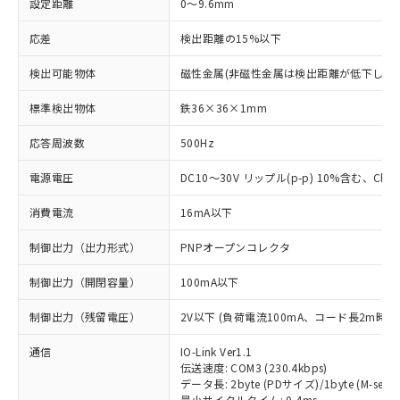
設定距離
0～9.6mm
応差
検出距離の15%以下
検出可能物体
磁性金属(非磁性金属は検出距離が低下します
標準検出物体
鉄36×36×1mm
応答周波数
500Hz
電源電圧
DC10～30V リップル(p-p) 10%含む、Class
消費電流
16mA以下
制御出力（出力形式）
PNPオープンコレクタ
制御出力（開閉容量）
100mA以下
制御出力（残留電圧）
2V以下 (負荷電流100mA、コード長2m時)
通信
IO-Link Ver1.1
伝送速度: COM3 (230.4kbps)
データ長: 2byte (PDサイズ)/1byte (M-seque
最小サイクルタイム: 0.4ms