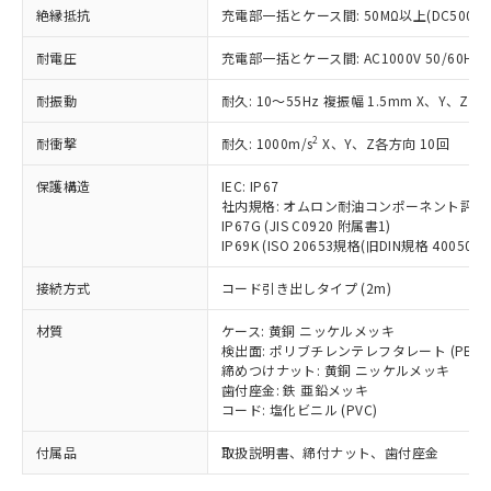
「－」：未確認です。当社販売部門へお問
むを得ず変更することがあります。
為替および外国貿易法に定める商品
絶縁抵抗
在庫状況および標準価格照会結果は、
充電部一括とケース間: 50MΩ以上(DC500V
い合わせください。
（以下｢規制貨物等」という）を輸出
記載している更新日時点での社内デー
*EU RoHS指令（10物質）：
または国外への提供する場合は、日本
耐電圧
充電部一括とケース間: AC1000V 50/60Hz 1
記
タに基づき作成されるものであり、閲
説明
鉛(Pb) 1000ppm以下、 水銀(Hg) 1000ppm以下、 カド
*中国RoHS10物質の基準値 (GB/T26572)：
国政府の輸出許可(または役務取引許
号
覧された時点での実際の在庫および標
ミウム(Cd) 100ppm以下、
Pb(鉛) :1000ppm、 Hg(水銀) : 1000ppm、 Cd(カドミウ
耐振動
可)を取得するなどの必要な手続きを
耐久: 10～55Hz 複振幅 1.5mm X、Y、Z各
六価クロム(Cr(Ⅵ)) 1000ppm以下、ポリ臭化ビフェニル
ム) : 100ppm、
準価格とは異なる場合があることをご
類(PBB) 1000ppm以下、ポリ臭化ジフェニルエーテル類
Cr(Ⅵ)(六価クロム) : 1000ppm、 PBBs(ポリ臭化ビフェ
とります。
了承ください。
(PBDE) 1000ppm以下、フタル酸ビス(2-エチルヘキシ
○
一定数以上の在庫あり
ニル類) : 1000ppm、 PBDEs(ポリ臭化ジフェニルエーテ
2
耐衝撃
耐久: 1000m/s
X、Y、Z各方向 10回
当社は規制貨物を破棄する場合は、完
ル) (DEHP)(別名：DOP) 1000ppm以下、フタル酸ブチ
正式な納期状況および標準価格はお客
ル類) : 1000ppm、
ルベンジル（BBP） 1000ppm以下、フタル酸ジブチル
全に破砕するなど、違法に輸出されな
DBP(フタル酸ジブチル) : 1000ppm、 DIBP(フタル酸ジ
様のお取引先、またはお客様担当のオ
（DBP） 1000ppm以下、フタル酸ジイソブチル
保護構造
IEC: IP67
イソブチル) : 1000ppm、 BBP(フタル酸ブチルベンジ
△
一定数には満たないが在庫あり
いよう必要な手段を講じます。
ムロン制御機器販売店・当社販売員に
(DIBP) 1000ppm以下
ル) : 1000ppm、
社内規格: オムロン耐油コンポーネント評価
当社は貴社製品を、核兵器、ミサイ
但し、RoHS指令で産業用監視および制御機器に対する
DEHP(フタル酸ビス(2-エチルヘキシル)) : 1000ppm
ご相談ください。
IP67G (JIS C0920 附属書1)
適用除外項目は除く。
ル、化学兵器、生物兵器またはその他
－
在庫なし(最新の在庫状況につ
オムロン制御機器販売店や当社販売拠
IP69K (ISO 20653規格(旧DIN規格 40050 PA
フタル酸エステル類の４物質については閾値を超える意
武器並びにこれらの製造装置等に一切
いては、お客様のお取引先、ま
図的な使用がないことを確認しています。
点は「
販売ネットワーク
」をご確認
※2 環境保護使用期限
使用いたしません。
接続方式
たはお客様担当のオムロン制御
コード引き出しタイプ (2m)
ください。
当社は、貴社製品を第三者に販売する
機器販売店・当社販売員にご確
在庫状況および標準価格結果を当社の
※2 対応予定月
「ｅ」：有害物質（10物質）のすべてが基
材質
場合は、上記1、2および3の内容を当
ケース: 黄銅 ニッケルメッキ
認ください)
事前の承諾なく第三者に漏洩または開
準値以下であることを示します。
検出面: ポリブチレンテレフタレート (PBT)
該第三者に通知します。また当社は、
示しないようお願いします。
締めつけナット: 黄銅 ニッケルメッキ
部品在庫の切り替え状況などにより、予定
「10」：通常の使用状況下において有害物
販売先および販売に係わる関係者が違
マイパーツ機能（部品リスト作成サー
空
受注生産機種、また在庫状況の
歯付座金: 鉄 亜鉛メッキ
月が前後することがあります。
質が外部に漏えいし、環境に深刻な影響を
法に輸出するおそれがある場合は、取
ビス）をご利用いただくには、I-Web
白
情報を公開していない機種
コード: 塩化ビニル (PVC)
及ぼさない年数を意味します。
り引きをいたしません。
メンバーズにご登録されている必要が
「－」：未確認です。当社販売部門へお問
付属品
あります。
取扱説明書、締付ナット、歯付座金
い合わせください。
お客様が当ウェブサイト上で当社にご