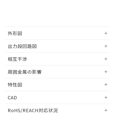
※3 非含有証明書ダウンロード
登録された部品リストについて、当社
および当社の共同利用者が、当社の製
下記の非含有証明書をダウンロードするこ
品・サービスに関するお客様との取
とができます。
合意する
キャンセル
引・商談に必要な範囲で利用すること
をご了承ください。
EU RoHS指令（10物質）の非含有証明書
※当社の共同利用者とは、
"個人情報
外形図
51物質の非含有証明書（当社基準）
の共同利用に関して"
の「1.共同利
※本証明書は発行日時点で非含有を証明す
用者の範囲」に記載されている法人を
情報更新：2025/09/04
るもので、過去に遡って非含有を証明する
出力段回路図
指します。
ものではありません。
外形図
また、RoHS指令のフタル酸エステル類４
情報更新：2025/09/04
相互干渉
物質の対応では、対応完了までの期間は出
荷製品に未対応品が混在することから備考
出力段回路図
情報更新：2025/09/04
欄に対応日を記載しておりました。
周囲金属の影響
既に当社にて対応品への在庫切替を完了
相互干渉
していることから、特段のことがない限
情報更新：2025/09/04
特性図
り、2022年1月12日より割愛しておりま
す。
周囲金属の影響
情報更新：2025/09/04
CAD
検出物体の大きさと材質による影響
ログイン/会員登録いただくと、CADデータをダウンロー
RoHS/REACH対応状況
ドすることができます。