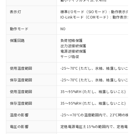
表示灯
標準I/Oモード（SIOモード）: 動作表示灯(
IO-Linkモード（COMモード）: 動作表示灯(
※1 対応状況
動作モード
NO
保護回路
負荷短絡保護
対応済み：EU RoHS指令（10物質）の
出力逆接続保護
非含有に対応した製品が提供可能な商品で
電源逆接続保護
す。
サージ吸収
対応予定：EU RoHS指令（10物質）の非含
ご利用条件
有に対応した製品に切り替える予定のある
使用温度範囲
-25～70℃ (ただし、氷結、結露しないこと)
商品です。
対応予定なし：EU RoHS指令（10物質）の
保存温度範囲
-25～70℃ (ただし、氷結、結露しないこと)
以下の条件をお読みいただき、同意のうえ
非含有に非対応の商品で、対応品を出す予
ご利用ください。
定はありません。
使用湿度範囲
35～95%RH (ただし、結露しないこと)
調査・確認中：EU RoHS指令（10物質）の
本サービスは、当社制御機器事業取扱
※1 中国RoHS○×表
保存湿度範囲
35～95%RH (ただし、結露しないこと)
非含有の対応状況を調査中または確認中の
商品の当社在庫状況および標準価格
商品です。
(税抜)を提供させていただくもので
温度の影響
-25～+70℃の温度範囲内で、23℃時の検
「○」：最大均質材料含有率が中国RoHSの
非該当品：ライセンス料など無形物で、有
す。
基準値以下であることを示します。
害物質有無と関係のない商品です。
当社制御機器事業取扱商品の中には、
電圧の影響
定格電源電圧±15%の範囲内で、定格電源
「×」：最大均質材料含有率が中国RoHSの
仕入先様の事情により、非含有部品として
本サービスの対象外となる商品もある