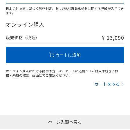
日本の外為法に基づく該非判定、およびEAR再輸出規制に関する見解が入手でき
ます。
"対応済み"や非含有の記載がされた商品であっても、流通
在庫等で未対応品が混在する可能性があります。
オンライン購入
非含有品が必要な際は、弊社営業部門もしくは販売店へお
問い合わせください。
¥ 13,090
販売価格（税込）
この製品のRoHS/REACH対応状況ページへ
カートに追加
オンライン購入における出荷予定日は、カートに追加～「ご購入手続き：価
格・納期の確認」画面にてご確認ください。
カートをみる
ページ先頭へ戻る