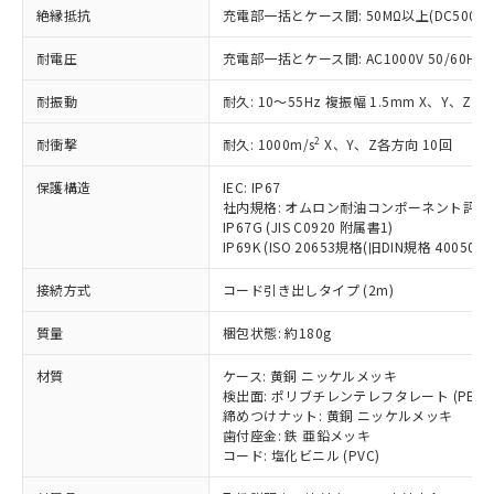
基準値を超えていることを示します。
いたものが、含有品と判明した場合などや
当社は、これら貴社製品のうち、外国
ことをご了承ください。
絶縁抵抗
充電部一括とケース間: 50MΩ以上(DC500V
「－」：未確認です。当社販売部門へお問
むを得ず変更することがあります。
為替および外国貿易法に定める商品
在庫状況および標準価格照会結果は、
い合わせください。
（以下｢規制貨物等」という）を輸出
耐電圧
充電部一括とケース間: AC1000V 50/60Hz 1
記載している更新日時点での社内デー
*EU RoHS指令（10物質）：
または国外への提供する場合は、日本
記
タに基づき作成されるものであり、閲
説明
鉛(Pb) 1000ppm以下、 水銀(Hg) 1000ppm以下、 カド
*中国RoHS10物質の基準値 (GB/T26572)：
国政府の輸出許可(または役務取引許
耐振動
耐久: 10～55Hz 複振幅 1.5mm X、Y、Z各
号
覧された時点での実際の在庫および標
ミウム(Cd) 100ppm以下、
Pb(鉛) :1000ppm、 Hg(水銀) : 1000ppm、 Cd(カドミウ
可)を取得するなどの必要な手続きを
六価クロム(Cr(Ⅵ)) 1000ppm以下、ポリ臭化ビフェニル
ム) : 100ppm、
準価格とは異なる場合があることをご
類(PBB) 1000ppm以下、ポリ臭化ジフェニルエーテル類
2
Cr(Ⅵ)(六価クロム) : 1000ppm、 PBBs(ポリ臭化ビフェ
耐衝撃
耐久: 1000m/s
X、Y、Z各方向 10回
とります。
了承ください。
(PBDE) 1000ppm以下、フタル酸ビス(2-エチルヘキシ
○
一定数以上の在庫あり
ニル類) : 1000ppm、 PBDEs(ポリ臭化ジフェニルエーテ
当社は規制貨物を破棄する場合は、完
ル) (DEHP)(別名：DOP) 1000ppm以下、フタル酸ブチ
正式な納期状況および標準価格はお客
ル類) : 1000ppm、
保護構造
IEC: IP67
ルベンジル（BBP） 1000ppm以下、フタル酸ジブチル
全に破砕するなど、違法に輸出されな
DBP(フタル酸ジブチル) : 1000ppm、 DIBP(フタル酸ジ
様のお取引先、またはお客様担当のオ
（DBP） 1000ppm以下、フタル酸ジイソブチル
社内規格: オムロン耐油コンポーネント評価
イソブチル) : 1000ppm、 BBP(フタル酸ブチルベンジ
△
一定数には満たないが在庫あり
いよう必要な手段を講じます。
ムロン制御機器販売店・当社販売員に
(DIBP) 1000ppm以下
ル) : 1000ppm、
IP67G (JIS C0920 附属書1)
当社は貴社製品を、核兵器、ミサイ
但し、RoHS指令で産業用監視および制御機器に対する
DEHP(フタル酸ビス(2-エチルヘキシル)) : 1000ppm
ご相談ください。
IP69K (ISO 20653規格(旧DIN規格 40050 PA
適用除外項目は除く。
ル、化学兵器、生物兵器またはその他
－
在庫なし(最新の在庫状況につ
オムロン制御機器販売店や当社販売拠
フタル酸エステル類の４物質については閾値を超える意
武器並びにこれらの製造装置等に一切
いては、お客様のお取引先、ま
図的な使用がないことを確認しています。
接続方式
コード引き出しタイプ (2m)
点は「
販売ネットワーク
」をご確認
※2 環境保護使用期限
使用いたしません。
たはお客様担当のオムロン制御
ください。
当社は、貴社製品を第三者に販売する
質量
梱包状態: 約180g
機器販売店・当社販売員にご確
在庫状況および標準価格結果を当社の
※2 対応予定月
「ｅ」：有害物質（10物質）のすべてが基
場合は、上記1、2および3の内容を当
認ください)
事前の承諾なく第三者に漏洩または開
準値以下であることを示します。
材質
ケース: 黄銅 ニッケルメッキ
該第三者に通知します。また当社は、
示しないようお願いします。
検出面: ポリブチレンテレフタレート (PBT)
部品在庫の切り替え状況などにより、予定
「10」：通常の使用状況下において有害物
販売先および販売に係わる関係者が違
マイパーツ機能（部品リスト作成サー
空
受注生産機種、また在庫状況の
締めつけナット: 黄銅 ニッケルメッキ
月が前後することがあります。
質が外部に漏えいし、環境に深刻な影響を
法に輸出するおそれがある場合は、取
ビス）をご利用いただくには、I-Web
白
情報を公開していない機種
歯付座金: 鉄 亜鉛メッキ
及ぼさない年数を意味します。
り引きをいたしません。
メンバーズにご登録されている必要が
コード: 塩化ビニル (PVC)
「－」：未確認です。当社販売部門へお問
あります。
い合わせください。