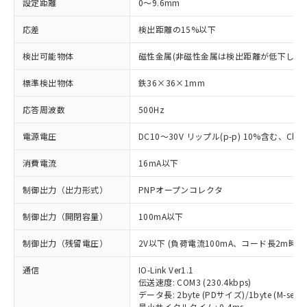
設定距離
0～9.6mm
応差
検出距離の15%以下
検出可能物体
磁性金属(非磁性金属は検出距離が低下します
標準検出物体
鉄36×36×1mm
応答周波数
500Hz
電源電圧
DC10～30V リップル(p-p) 10%含む、Class
消費電流
16mA以下
制御出力（出力形式）
PNPオープンコレクタ
制御出力（開閉容量）
100mA以下
制御出力（残留電圧）
2V以下 (負荷電流100mA、コード長2m時)
通信
IO-Link Ver1.1
伝送速度: COM3 (230.4kbps)
データ長: 2byte (PDサイズ)/1byte (M-seque
最小サイクルタイム: 0.4ms