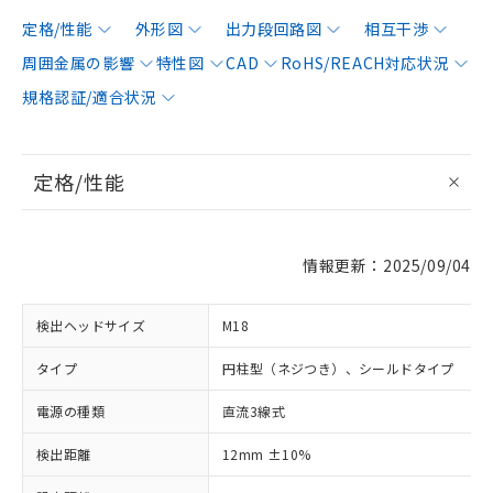
定格/性能
外形図
出力段回路図
相互干渉
周囲金属の影響
特性図
CAD
RoHS/REACH対応状況
規格認証/適合状況
定格/性能
情報更新：2025/09/04
検出ヘッドサイズ
M18
タイプ
円柱型（ネジつき）、シールドタイプ
電源の種類
直流3線式
検出距離
12mm ±10%