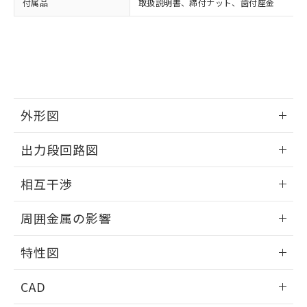
付属品
取扱説明書、締付ナット、歯付座金
お客様が当ウェブサイト上で当社にご
※3 非含有証明書ダウンロード
登録された部品リストについて、当社
および当社の共同利用者が、当社の製
下記の非含有証明書をダウンロードするこ
品・サービスに関するお客様との取
とができます。
合意する
キャンセル
引・商談に必要な範囲で利用すること
をご了承ください。
EU RoHS指令（10物質）の非含有証明書
※当社の共同利用者とは、
"個人情報
51物質の非含有証明書（当社基準）
の共同利用に関して"
の「1.共同利
外形図
※本証明書は発行日時点で非含有を証明す
用者の範囲」に記載されている法人を
るもので、過去に遡って非含有を証明する
指します。
情報更新：2025/09/04
ものではありません。
出力段回路図
また、RoHS指令のフタル酸エステル類４
外形図
物質の対応では、対応完了までの期間は出
情報更新：2025/09/04
相互干渉
荷製品に未対応品が混在することから備考
欄に対応日を記載しておりました。
出力段回路図
情報更新：2025/09/04
既に当社にて対応品への在庫切替を完了
周囲金属の影響
していることから、特段のことがない限
相互干渉
情報更新：2025/09/04
り、2022年1月12日より割愛しておりま
特性図
す。
周囲金属の影響
情報更新：2025/09/04
CAD