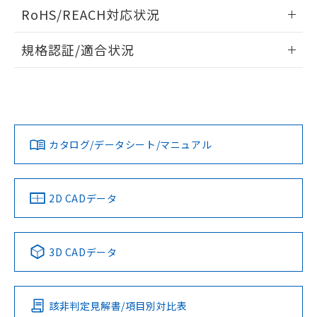
検出物体の大きさと材質による影響
ログイン/会員登録いただくと、CADデータをダウンロー
RoHS/REACH対応状況
ドすることができます。
情報更新：2026/7/29
A: 70mm以上、B: 45mm以上
規格認証/適合状況
ログイン/会員登録
EU RoHS
注意事項・凡例
UL認証
CSA認証
CEマーキング
L: 0mm以上、φd: 50mm以上、D: 0mm以上、m: 36mm以
上、n: 54mm以上
Yes
Yes
Yes
金属埋め込み
対応状況
対応予定月
※1
※2
ダウンロードデータをご利用いただく前に、以下を必ずお読
みください。
カタログ/データシート/マニュアル
対応済み
ソフトウェアの使用条件
LR型式承認
DNV型式承認
BV型式承認
KR型式承
タイムチャート
（イギリス
（ノルウェー
（フランス
（韓国
船舶規格）
船舶規格）
船舶規格）
船舶規格
中国 RoHS
注意事項・凡例
2D CADデータ
No
No
No
No
l: 4mm以上、φd: 50mm以上、D: 4mm以上、m: 36mm以
上、n: 54mm以上
中国 RoHS表
※1 ※2
検出領域
3D CADデータ
この製品の規格認証/適合状況ページへ
Pb
Hg
Cd
Cr(VI)
その他の認証はこちらのページからご検索ください
該非判定見解書/項目別対比表
X
O
O
O