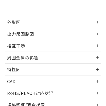
および当社の共同利用者が、当社の製
下記の非含有証明書をダウンロードするこ
品・サービスに関するお客様との取
とができます。
合意する
キャンセル
引・商談に必要な範囲で利用すること
をご了承ください。
EU RoHS指令（10物質）の非含有証明書
外形図
※当社の共同利用者とは、
"個人情報
51物質の非含有証明書（当社基準）
の共同利用に関して"
の「1.共同利
※本証明書は発行日時点で非含有を証明す
情報更新：2025/09/04
用者の範囲」に記載されている法人を
出力段回路図
るもので、過去に遡って非含有を証明する
指します。
ものではありません。
外形図
情報更新：2025/09/04
相互干渉
また、RoHS指令のフタル酸エステル類４
物質の対応では、対応完了までの期間は出
出力段回路図
情報更新：2025/09/04
荷製品に未対応品が混在することから備考
周囲金属の影響
欄に対応日を記載しておりました。
相互干渉
既に当社にて対応品への在庫切替を完了
情報更新：2025/09/04
特性図
していることから、特段のことがない限
り、2022年1月12日より割愛しておりま
周囲金属の影響
情報更新：2025/09/04
す。
CAD
検出物体の大きさと材質による影響
ログイン/会員登録いただくと、CADデータをダウンロー
RoHS/REACH対応状況
ドすることができます。
情報更新：2026/7/29
A: 70mm以上、B: 45mm以上
規格認証/適合状況