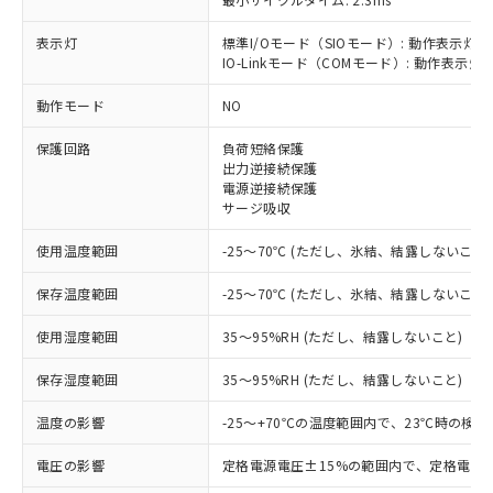
表示灯
標準I/Oモード（SIOモード）: 動作表示灯(
※1 対応状況
IO-Linkモード（COMモード）: 動作表示灯(
動作モード
NO
対応済み：EU RoHS指令（10物質）の
非含有に対応した製品が提供可能な商品で
保護回路
負荷短絡保護
す。
出力逆接続保護
対応予定：EU RoHS指令（10物質）の非含
電源逆接続保護
ご利用条件
有に対応した製品に切り替える予定のある
サージ吸収
商品です。
対応予定なし：EU RoHS指令（10物質）の
使用温度範囲
-25～70℃ (ただし、氷結、結露しないこと)
以下の条件をお読みいただき、同意のうえ
非含有に非対応の商品で、対応品を出す予
ご利用ください。
定はありません。
保存温度範囲
-25～70℃ (ただし、氷結、結露しないこと)
調査・確認中：EU RoHS指令（10物質）の
本サービスは、当社制御機器事業取扱
※1 中国RoHS○×表
使用湿度範囲
35～95%RH (ただし、結露しないこと)
非含有の対応状況を調査中または確認中の
商品の当社在庫状況および標準価格
商品です。
(税抜)を提供させていただくもので
保存湿度範囲
35～95%RH (ただし、結露しないこと)
「○」：最大均質材料含有率が中国RoHSの
非該当品：ライセンス料など無形物で、有
す。
基準値以下であることを示します。
害物質有無と関係のない商品です。
当社制御機器事業取扱商品の中には、
温度の影響
-25～+70℃の温度範囲内で、23℃時の検
「×」：最大均質材料含有率が中国RoHSの
仕入先様の事情により、非含有部品として
本サービスの対象外となる商品もある
基準値を超えていることを示します。
いたものが、含有品と判明した場合などや
当社は、これら貴社製品のうち、外国
電圧の影響
ことをご了承ください。
定格電源電圧±15%の範囲内で、定格電源
「－」：未確認です。当社販売部門へお問
むを得ず変更することがあります。
為替および外国貿易法に定める商品
在庫状況および標準価格照会結果は、