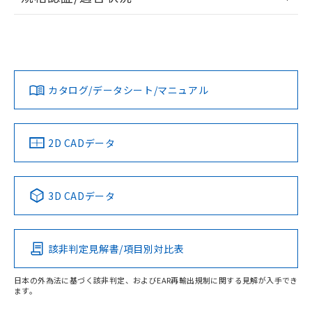
ログイン/会員登録
EU RoHS
注意事項・凡例
UL認証
CSA認証
CEマーキング
L: 0mm以上、φd: 50mm以上、D: 0mm以上、m: 36mm以
上、n: 54mm以上
Yes
Yes
Yes
金属埋め込み
対応状況
対応予定月
※1
※2
ダウンロードデータをご利用いただく前に、以下を必ずお読
みください。
カタログ/データシート/マニュアル
対応済み
ソフトウェアの使用条件
LR型式承認
DNV型式承認
BV型式承認
KR型式承
タイムチャート
（イギリス
（ノルウェー
（フランス
（韓国
船舶規格）
船舶規格）
船舶規格）
船舶規格
中国 RoHS
注意事項・凡例
2D CADデータ
No
No
No
No
l: 4mm以上、φd: 50mm以上、D: 4mm以上、m: 36mm以
上、n: 54mm以上
中国 RoHS表
※1 ※2
検出領域
3D CADデータ
この製品の規格認証/適合状況ページへ
Pb
Hg
Cd
Cr(VI)
その他の認証はこちらのページからご検索ください
該非判定見解書/項目別対比表
X
O
O
O
日本の外為法に基づく該非判定、およびEAR再輸出規制に関する見解が入手でき
ます。
"対応済み"や非含有の記載がされた商品であっても、流通