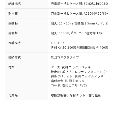
い合わせください。
（以下｢規制貨物等」という）を輸出
絶縁抵抗
充電部一括とケース間: 50MΩ以上(DC500V
記載している更新日時点での社内デー
*EU RoHS指令（10物質）：
または国外への提供する場合は、日本
記
タに基づき作成されるものであり、閲
説明
鉛(Pb) 1000ppm以下、 水銀(Hg) 1000ppm以下、 カド
*中国RoHS10物質の基準値 (GB/T26572)：
耐電圧
国政府の輸出許可(または役務取引許
充電部一括とケース間: AC1000V 50/60Hz 1
号
覧された時点での実際の在庫および標
ミウム(Cd) 100ppm以下、
Pb(鉛) :1000ppm、 Hg(水銀) : 1000ppm、 Cd(カドミウ
可)を取得するなどの必要な手続きを
六価クロム(Cr(Ⅵ)) 1000ppm以下、ポリ臭化ビフェニル
ム) : 100ppm、
準価格とは異なる場合があることをご
類(PBB) 1000ppm以下、ポリ臭化ジフェニルエーテル類
耐振動
耐久: 10～55Hz 複振幅 1.5mm X、Y、Z各
Cr(Ⅵ)(六価クロム) : 1000ppm、 PBBs(ポリ臭化ビフェ
とります。
了承ください。
(PBDE) 1000ppm以下、フタル酸ビス(2-エチルヘキシ
○
一定数以上の在庫あり
ニル類) : 1000ppm、 PBDEs(ポリ臭化ジフェニルエーテ
当社は規制貨物を破棄する場合は、完
ル) (DEHP)(別名：DOP) 1000ppm以下、フタル酸ブチ
正式な納期状況および標準価格はお客
ル類) : 1000ppm、
2
耐衝撃
耐久: 1000m/s
X、Y、Z各方向 10回
ルベンジル（BBP） 1000ppm以下、フタル酸ジブチル
全に破砕するなど、違法に輸出されな
DBP(フタル酸ジブチル) : 1000ppm、 DIBP(フタル酸ジ
様のお取引先、またはお客様担当のオ
（DBP） 1000ppm以下、フタル酸ジイソブチル
イソブチル) : 1000ppm、 BBP(フタル酸ブチルベンジ
△
一定数には満たないが在庫あり
いよう必要な手段を講じます。
ムロン制御機器販売店・当社販売員に
(DIBP) 1000ppm以下
ル) : 1000ppm、
保護構造
IEC: IP67
当社は貴社製品を、核兵器、ミサイ
但し、RoHS指令で産業用監視および制御機器に対する
DEHP(フタル酸ビス(2-エチルヘキシル)) : 1000ppm
ご相談ください。
IP69K (ISO 20653規格(旧DIN規格 40050 PA
適用除外項目は除く。
ル、化学兵器、生物兵器またはその他
－
在庫なし(最新の在庫状況につ
オムロン制御機器販売店や当社販売拠
フタル酸エステル類の４物質については閾値を超える意
武器並びにこれらの製造装置等に一切
いては、お客様のお取引先、ま
図的な使用がないことを確認しています。
接続方式
点は「
販売ネットワーク
M12コネクタタイプ
」をご確認
※2 環境保護使用期限
使用いたしません。
たはお客様担当のオムロン制御
ください。
当社は、貴社製品を第三者に販売する
材質
機器販売店・当社販売員にご確
ケース: 黄銅 ニッケルメッキ
在庫状況および標準価格結果を当社の
※2 対応予定月
「ｅ」：有害物質（10物質）のすべてが基
場合は、上記1、2および3の内容を当
検出面: ポリブチレンテレフタレート (PBT)
認ください)
事前の承諾なく第三者に漏洩または開
準値以下であることを示します。
締めつけナット: 黄銅 ニッケルメッキ
該第三者に通知します。また当社は、
示しないようお願いします。
歯付座金: 鉄 亜鉛メッキ
部品在庫の切り替え状況などにより、予定
「10」：通常の使用状況下において有害物
販売先および販売に係わる関係者が違
マイパーツ機能（部品リスト作成サー
空
受注生産機種、また在庫状況の
コード: 塩化ビニル (PVC)
月が前後することがあります。
質が外部に漏えいし、環境に深刻な影響を
法に輸出するおそれがある場合は、取
ビス）をご利用いただくには、I-Web
白
情報を公開していない機種
及ぼさない年数を意味します。
り引きをいたしません。
メンバーズにご登録されている必要が
付属品
取扱説明書、締付ナット、歯付座金
「－」：未確認です。当社販売部門へお問
あります。
い合わせください。
お客様が当ウェブサイト上で当社にご
※3 非含有証明書ダウンロード
登録された部品リストについて、当社