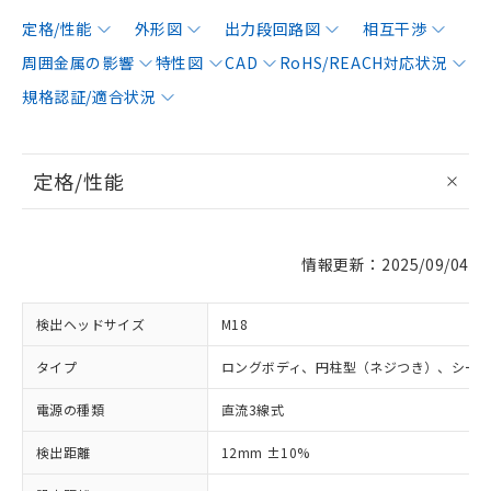
定格/性能
外形図
出力段回路図
相互干渉
周囲金属の影響
特性図
CAD
RoHS/REACH対応状況
規格認証/適合状況
定格/性能
情報更新：2025/09/04
検出ヘッドサイズ
M18
タイプ
ロングボディ、円柱型（ネジつき）、シー
電源の種類
直流3線式
検出距離
12mm ±10%