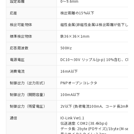
設定距離
0～9.6mm
応差
検出距離の15%以下
検出可能物体
磁性金属(非磁性金属は検出距離が低下します
標準検出物体
鉄36×36×1mm
応答周波数
500Hz
電源電圧
DC10～30V リップル(p-p) 10%含む、Class
消費電流
16mA以下
制御出力（出力形式）
PNPオープンコレクタ
制御出力（開閉容量）
100mA以下
制御出力（残留電圧）
2V以下 (負荷電流100mA、コード長2m時)
通信
IO-Link Ver1.1
伝送速度: COM2 (38.4kbps)
データ長: 2byte (PDサイズ)/1byte (M-seque
最小サイクルタイム: 2.3ms