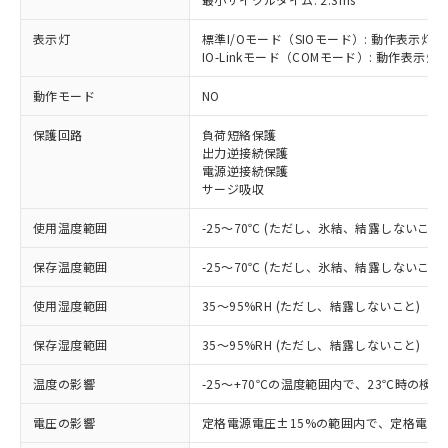
表示灯
標準I/Oモード（SIOモード）: 動作表示灯(
IO-Linkモード（COMモード）: 動作表示灯(
※1 対応状況
動作モード
NO
保護回路
負荷短絡保護
対応済み：EU RoHS指令（10物質）の
出力逆接続保護
非含有に対応した製品が提供可能な商品で
電源逆接続保護
す。
サージ吸収
対応予定：EU RoHS指令（10物質）の非含
ご利用条件
有に対応した製品に切り替える予定のある
使用温度範囲
-25～70℃ (ただし、氷結、結露しないこと)
商品です。
対応予定なし：EU RoHS指令（10物質）の
保存温度範囲
-25～70℃ (ただし、氷結、結露しないこと)
以下の条件をお読みいただき、同意のうえ
非含有に非対応の商品で、対応品を出す予
ご利用ください。
定はありません。
使用湿度範囲
35～95%RH (ただし、結露しないこと)
調査・確認中：EU RoHS指令（10物質）の
本サービスは、当社制御機器事業取扱
※1 中国RoHS○×表
保存湿度範囲
35～95%RH (ただし、結露しないこと)
非含有の対応状況を調査中または確認中の
商品の当社在庫状況および標準価格
商品です。
(税抜)を提供させていただくもので
温度の影響
-25～+70℃の温度範囲内で、23℃時の検
「○」：最大均質材料含有率が中国RoHSの
非該当品：ライセンス料など無形物で、有
す。
基準値以下であることを示します。
害物質有無と関係のない商品です。
当社制御機器事業取扱商品の中には、
電圧の影響
定格電源電圧±15%の範囲内で、定格電源
「×」：最大均質材料含有率が中国RoHSの
仕入先様の事情により、非含有部品として
本サービスの対象外となる商品もある