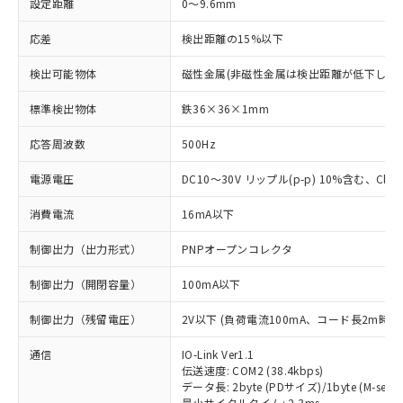
設定距離
0～9.6mm
応差
検出距離の15%以下
検出可能物体
磁性金属(非磁性金属は検出距離が低下します
標準検出物体
鉄36×36×1mm
応答周波数
500Hz
電源電圧
DC10～30V リップル(p-p) 10%含む、Class
消費電流
16mA以下
制御出力（出力形式）
PNPオープンコレクタ
制御出力（開閉容量）
100mA以下
制御出力（残留電圧）
2V以下 (負荷電流100mA、コード長2m時)
通信
IO-Link Ver1.1
伝送速度: COM2 (38.4kbps)
データ長: 2byte (PDサイズ)/1byte (M-seque
最小サイクルタイム: 2.3ms