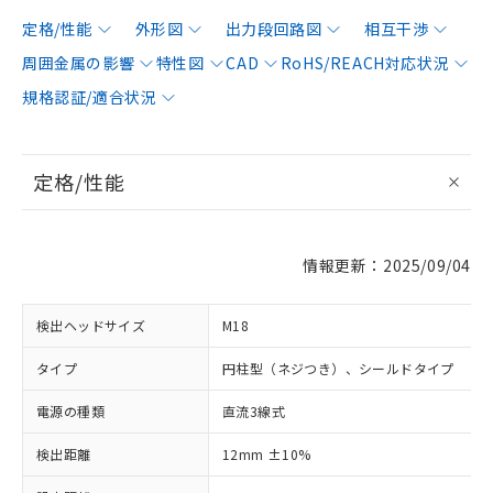
定格/性能
外形図
出力段回路図
相互干渉
周囲金属の影響
特性図
CAD
RoHS/REACH対応状況
規格認証/適合状況
定格/性能
情報更新：2025/09/04
検出ヘッドサイズ
M18
タイプ
円柱型（ネジつき）、シールドタイプ
電源の種類
直流3線式
検出距離
12mm ±10%