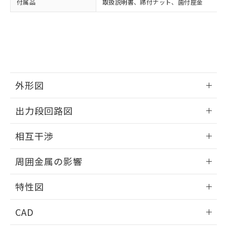
付属品
取扱説明書、締付ナット、歯付座金
お客様が当ウェブサイト上で当社にご
※3 非含有証明書ダウンロード
登録された部品リストについて、当社
および当社の共同利用者が、当社の製
下記の非含有証明書をダウンロードするこ
品・サービスに関するお客様との取
とができます。
合意する
キャンセル
引・商談に必要な範囲で利用すること
をご了承ください。
EU RoHS指令（10物質）の非含有証明書
※当社の共同利用者とは、
"個人情報
51物質の非含有証明書（当社基準）
の共同利用に関して"
の「1.共同利
外形図
※本証明書は発行日時点で非含有を証明す
用者の範囲」に記載されている法人を
るもので、過去に遡って非含有を証明する
指します。
情報更新：2025/09/04
ものではありません。
出力段回路図
また、RoHS指令のフタル酸エステル類４
外形図
物質の対応では、対応完了までの期間は出
情報更新：2025/09/04
相互干渉
荷製品に未対応品が混在することから備考
欄に対応日を記載しておりました。
出力段回路図
情報更新：2025/09/04
既に当社にて対応品への在庫切替を完了
周囲金属の影響
していることから、特段のことがない限
相互干渉
情報更新：2025/09/04
り、2022年1月12日より割愛しておりま
特性図
す。
周囲金属の影響
情報更新：2025/09/04
CAD