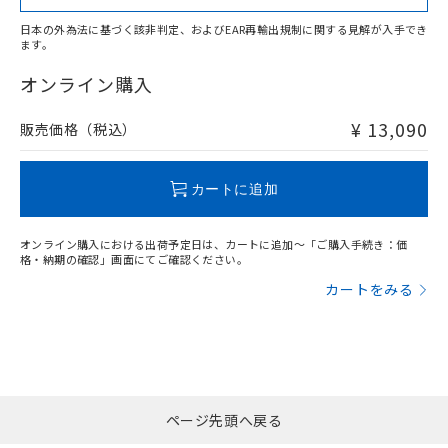
日本の外為法に基づく該非判定、およびEAR再輸出規制に関する見解が入手でき
ます。
"対応済み"や非含有の記載がされた商品であっても、流通
在庫等で未対応品が混在する可能性があります。
オンライン購入
非含有品が必要な際は、弊社営業部門もしくは販売店へお
問い合わせください。
¥ 13,090
販売価格（税込）
この製品のRoHS/REACH対応状況ページへ
カートに追加
オンライン購入における出荷予定日は、カートに追加～「ご購入手続き：価
格・納期の確認」画面にてご確認ください。
カートをみる
ページ先頭へ戻る