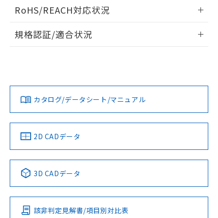
検出物体の大きさと材質による影響
ログイン/会員登録いただくと、CADデータをダウンロー
RoHS/REACH対応状況
ドすることができます。
情報更新：2026/7/29
A: 70mm以上、B: 45mm以上
規格認証/適合状況
ログイン/会員登録
EU RoHS
注意事項・凡例
UL認証
CSA認証
CEマーキング
L: 0mm以上、φd: 50mm以上、D: 0mm以上、m: 36mm以
上、n: 54mm以上
Yes
Yes
Yes
金属埋め込み
対応状況
対応予定月
※1
※2
ダウンロードデータをご利用いただく前に、以下を必ずお読
みください。
カタログ/データシート/マニュアル
対応済み
ソフトウェアの使用条件
LR型式承認
DNV型式承認
BV型式承認
KR型式承
タイムチャート
（イギリス
（ノルウェー
（フランス
（韓国
船舶規格）
船舶規格）
船舶規格）
船舶規格
中国 RoHS
注意事項・凡例
2D CADデータ
No
No
No
No
l: 4mm以上、φd: 50mm以上、D: 4mm以上、m: 36mm以
上、n: 54mm以上
中国 RoHS表
※1 ※2
検出領域
3D CADデータ
この製品の規格認証/適合状況ページへ
Pb
Hg
Cd
Cr(VI)
その他の認証はこちらのページからご検索ください
該非判定見解書/項目別対比表
X
O
O
O