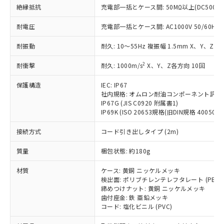
基準値を超えていることを示します。
いたものが、含有品と判明した場合などや
当社は、これら貴社製品のうち、外国
ことをご了承ください。
絶縁抵抗
充電部一括とケース間: 50MΩ以上(DC500V
「－」：未確認です。当社販売部門へお問
むを得ず変更することがあります。
為替および外国貿易法に定める商品
在庫状況および標準価格照会結果は、
い合わせください。
（以下｢規制貨物等」という）を輸出
耐電圧
充電部一括とケース間: AC1000V 50/60Hz 1
記載している更新日時点での社内デー
*EU RoHS指令（10物質）：
または国外への提供する場合は、日本
記
タに基づき作成されるものであり、閲
説明
鉛(Pb) 1000ppm以下、 水銀(Hg) 1000ppm以下、 カド
*中国RoHS10物質の基準値 (GB/T26572)：
国政府の輸出許可(または役務取引許
耐振動
耐久: 10～55Hz 複振幅 1.5mm X、Y、Z各
号
覧された時点での実際の在庫および標
ミウム(Cd) 100ppm以下、
Pb(鉛) :1000ppm、 Hg(水銀) : 1000ppm、 Cd(カドミウ
可)を取得するなどの必要な手続きを
六価クロム(Cr(Ⅵ)) 1000ppm以下、ポリ臭化ビフェニル
ム) : 100ppm、
準価格とは異なる場合があることをご
類(PBB) 1000ppm以下、ポリ臭化ジフェニルエーテル類
2
Cr(Ⅵ)(六価クロム) : 1000ppm、 PBBs(ポリ臭化ビフェ
耐衝撃
耐久: 1000m/s
X、Y、Z各方向 10回
とります。
了承ください。
(PBDE) 1000ppm以下、フタル酸ビス(2-エチルヘキシ
○
一定数以上の在庫あり
ニル類) : 1000ppm、 PBDEs(ポリ臭化ジフェニルエーテ
当社は規制貨物を破棄する場合は、完
ル) (DEHP)(別名：DOP) 1000ppm以下、フタル酸ブチ
正式な納期状況および標準価格はお客
ル類) : 1000ppm、
保護構造
IEC: IP67
ルベンジル（BBP） 1000ppm以下、フタル酸ジブチル
全に破砕するなど、違法に輸出されな
DBP(フタル酸ジブチル) : 1000ppm、 DIBP(フタル酸ジ
様のお取引先、またはお客様担当のオ
（DBP） 1000ppm以下、フタル酸ジイソブチル
社内規格: オムロン耐油コンポーネント評価
イソブチル) : 1000ppm、 BBP(フタル酸ブチルベンジ
△
一定数には満たないが在庫あり
いよう必要な手段を講じます。
ムロン制御機器販売店・当社販売員に
(DIBP) 1000ppm以下
ル) : 1000ppm、
IP67G (JIS C0920 附属書1)
当社は貴社製品を、核兵器、ミサイ
但し、RoHS指令で産業用監視および制御機器に対する
DEHP(フタル酸ビス(2-エチルヘキシル)) : 1000ppm
ご相談ください。
IP69K (ISO 20653規格(旧DIN規格 40050 PA
適用除外項目は除く。
ル、化学兵器、生物兵器またはその他
－
在庫なし(最新の在庫状況につ
オムロン制御機器販売店や当社販売拠
フタル酸エステル類の４物質については閾値を超える意
武器並びにこれらの製造装置等に一切
いては、お客様のお取引先、ま
図的な使用がないことを確認しています。
接続方式
コード引き出しタイプ (2m)
点は「
販売ネットワーク
」をご確認
※2 環境保護使用期限
使用いたしません。
たはお客様担当のオムロン制御
ください。
当社は、貴社製品を第三者に販売する
質量
梱包状態: 約180g
機器販売店・当社販売員にご確
在庫状況および標準価格結果を当社の
※2 対応予定月
「ｅ」：有害物質（10物質）のすべてが基
場合は、上記1、2および3の内容を当
認ください)
事前の承諾なく第三者に漏洩または開
準値以下であることを示します。
材質
ケース: 黄銅 ニッケルメッキ
該第三者に通知します。また当社は、
示しないようお願いします。
検出面: ポリブチレンテレフタレート (PBT)
部品在庫の切り替え状況などにより、予定
「10」：通常の使用状況下において有害物
販売先および販売に係わる関係者が違
マイパーツ機能（部品リスト作成サー
空
受注生産機種、また在庫状況の
締めつけナット: 黄銅 ニッケルメッキ
月が前後することがあります。
質が外部に漏えいし、環境に深刻な影響を
法に輸出するおそれがある場合は、取
ビス）をご利用いただくには、I-Web
白
情報を公開していない機種
歯付座金: 鉄 亜鉛メッキ
及ぼさない年数を意味します。
り引きをいたしません。
メンバーズにご登録されている必要が
コード: 塩化ビニル (PVC)
「－」：未確認です。当社販売部門へお問
あります。
い合わせください。