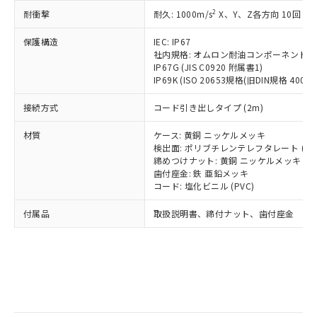
記
タに基づき作成されるものであり、閲
説明
鉛(Pb) 1000ppm以下、 水銀(Hg) 1000ppm以下、 カド
*中国RoHS10物質の基準値 (GB/T26572)：
国政府の輸出許可(または役務取引許
2
耐衝撃
耐久: 1000m/s
X、Y、Z各方向 10回
号
覧された時点での実際の在庫および標
ミウム(Cd) 100ppm以下、
Pb(鉛) :1000ppm、 Hg(水銀) : 1000ppm、 Cd(カドミウ
可)を取得するなどの必要な手続きを
六価クロム(Cr(Ⅵ)) 1000ppm以下、ポリ臭化ビフェニル
ム) : 100ppm、
準価格とは異なる場合があることをご
類(PBB) 1000ppm以下、ポリ臭化ジフェニルエーテル類
Cr(Ⅵ)(六価クロム) : 1000ppm、 PBBs(ポリ臭化ビフェ
とります。
保護構造
IEC: IP67
了承ください。
(PBDE) 1000ppm以下、フタル酸ビス(2-エチルヘキシ
○
一定数以上の在庫あり
ニル類) : 1000ppm、 PBDEs(ポリ臭化ジフェニルエーテ
社内規格: オムロン耐油コンポーネント評
当社は規制貨物を破棄する場合は、完
ル) (DEHP)(別名：DOP) 1000ppm以下、フタル酸ブチ
正式な納期状況および標準価格はお客
ル類) : 1000ppm、
IP67G (JIS C0920 附属書1)
ルベンジル（BBP） 1000ppm以下、フタル酸ジブチル
全に破砕するなど、違法に輸出されな
DBP(フタル酸ジブチル) : 1000ppm、 DIBP(フタル酸ジ
様のお取引先、またはお客様担当のオ
（DBP） 1000ppm以下、フタル酸ジイソブチル
IP69K (ISO 20653規格(旧DIN規格 40050 
イソブチル) : 1000ppm、 BBP(フタル酸ブチルベンジ
△
一定数には満たないが在庫あり
いよう必要な手段を講じます。
ムロン制御機器販売店・当社販売員に
(DIBP) 1000ppm以下
ル) : 1000ppm、
当社は貴社製品を、核兵器、ミサイ
但し、RoHS指令で産業用監視および制御機器に対する
DEHP(フタル酸ビス(2-エチルヘキシル)) : 1000ppm
ご相談ください。
接続方式
コード引き出しタイプ (2m)
適用除外項目は除く。
ル、化学兵器、生物兵器またはその他
－
在庫なし(最新の在庫状況につ
オムロン制御機器販売店や当社販売拠
フタル酸エステル類の４物質については閾値を超える意
武器並びにこれらの製造装置等に一切
いては、お客様のお取引先、ま
図的な使用がないことを確認しています。
点は「
販売ネットワーク
」をご確認
材質
ケース: 黄銅 ニッケルメッキ
※2 環境保護使用期限
使用いたしません。
たはお客様担当のオムロン制御
検出面: ポリブチレンテレフタレート (PB
ください。
当社は、貴社製品を第三者に販売する
締めつけナット: 黄銅 ニッケルメッキ
機器販売店・当社販売員にご確
在庫状況および標準価格結果を当社の
※2 対応予定月
「ｅ」：有害物質（10物質）のすべてが基
歯付座金: 鉄 亜鉛メッキ
場合は、上記1、2および3の内容を当
認ください)
事前の承諾なく第三者に漏洩または開
コード: 塩化ビニル (PVC)
準値以下であることを示します。
該第三者に通知します。また当社は、
示しないようお願いします。
部品在庫の切り替え状況などにより、予定
「10」：通常の使用状況下において有害物
販売先および販売に係わる関係者が違
マイパーツ機能（部品リスト作成サー
空
受注生産機種、また在庫状況の
付属品
取扱説明書、締付ナット、歯付座金
月が前後することがあります。
質が外部に漏えいし、環境に深刻な影響を
法に輸出するおそれがある場合は、取
ビス）をご利用いただくには、I-Web
白
情報を公開していない機種
及ぼさない年数を意味します。
り引きをいたしません。
メンバーズにご登録されている必要が
「－」：未確認です。当社販売部門へお問
あります。
い合わせください。
お客様が当ウェブサイト上で当社にご
※3 非含有証明書ダウンロード
登録された部品リストについて、当社
および当社の共同利用者が、当社の製
下記の非含有証明書をダウンロードするこ
品・サービスに関するお客様との取