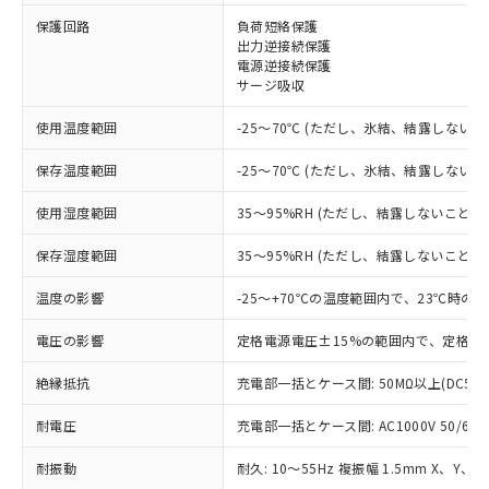
※1 対応状況
保護回路
負荷短絡保護
出力逆接続保護
電源逆接続保護
対応済み：EU RoHS指令（10物質）の
サージ吸収
非含有に対応した製品が提供可能な商品で
す。
使用温度範囲
-25～70℃ (ただし、氷結、結露しないこ
対応予定：EU RoHS指令（10物質）の非含
ご利用条件
有に対応した製品に切り替える予定のある
保存温度範囲
-25～70℃ (ただし、氷結、結露しないこ
商品です。
対応予定なし：EU RoHS指令（10物質）の
使用湿度範囲
35～95%RH (ただし、結露しないこと)
以下の条件をお読みいただき、同意のうえ
非含有に非対応の商品で、対応品を出す予
ご利用ください。
定はありません。
保存湿度範囲
35～95%RH (ただし、結露しないこと)
調査・確認中：EU RoHS指令（10物質）の
本サービスは、当社制御機器事業取扱
※1 中国RoHS○×表
非含有の対応状況を調査中または確認中の
温度の影響
-25～+70℃の温度範囲内で、23℃時の
商品の当社在庫状況および標準価格
商品です。
(税抜)を提供させていただくもので
「○」：最大均質材料含有率が中国RoHSの
電圧の影響
定格電源電圧±15%の範囲内で、定格電
非該当品：ライセンス料など無形物で、有
す。
基準値以下であることを示します。
害物質有無と関係のない商品です。
当社制御機器事業取扱商品の中には、
絶縁抵抗
充電部一括とケース間: 50MΩ以上(DC50
「×」：最大均質材料含有率が中国RoHSの
仕入先様の事情により、非含有部品として
本サービスの対象外となる商品もある
基準値を超えていることを示します。
いたものが、含有品と判明した場合などや
当社は、これら貴社製品のうち、外国
ことをご了承ください。
耐電圧
充電部一括とケース間: AC1000V 50/60Hz
「－」：未確認です。当社販売部門へお問
むを得ず変更することがあります。
為替および外国貿易法に定める商品
在庫状況および標準価格照会結果は、
い合わせください。
（以下｢規制貨物等」という）を輸出
記載している更新日時点での社内デー
耐振動
耐久: 10～55Hz 複振幅 1.5mm X、Y、Z
*EU RoHS指令（10物質）：
または国外への提供する場合は、日本