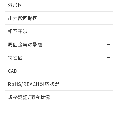
とができます。
合意する
キャンセル
外形図
引・商談に必要な範囲で利用すること
をご了承ください。
EU RoHS指令（10物質）の非含有証明書
情報更新：2025/09/04
※当社の共同利用者とは、
"個人情報
出力段回路図
51物質の非含有証明書（当社基準）
の共同利用に関して"
の「1.共同利
※本証明書は発行日時点で非含有を証明す
外形図
用者の範囲」に記載されている法人を
情報更新：2025/09/04
るもので、過去に遡って非含有を証明する
相互干渉
指します。
ものではありません。
出力段回路図
情報更新：2025/09/04
また、RoHS指令のフタル酸エステル類４
周囲金属の影響
物質の対応では、対応完了までの期間は出
荷製品に未対応品が混在することから備考
相互干渉
情報更新：2025/09/04
特性図
欄に対応日を記載しておりました。
既に当社にて対応品への在庫切替を完了
周囲金属の影響
情報更新：2025/09/04
していることから、特段のことがない限
CAD
り、2022年1月12日より割愛しておりま
検出物体の大きさと材質による影響
す。
ログイン/会員登録いただくと、CADデータをダウンロー
RoHS/REACH対応状況
ドすることができます。
情報更新：2026/7/29
A: 120mm以上、B: 100mm以上
規格認証/適合状況
ログイン/会員登録
EU RoHS
注意事項・凡例
UL認証
CSA認証
CEマーキング
L: 16mm以上、φd: 50mm以上、D: 16mm以上、m: 30mm
以上、n: 50mm以上