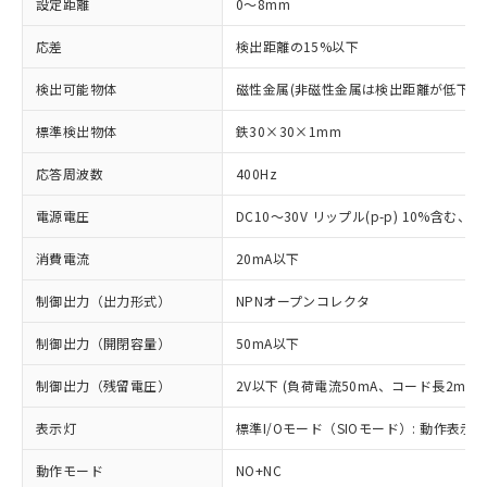
設定距離
0～8mm
応差
検出距離の15%以下
検出可能物体
磁性金属(非磁性金属は検出距離が低下し
標準検出物体
鉄30×30×1mm
応答周波数
400Hz
電源電圧
DC10～30V リップル(p-p) 10%含む、Cla
消費電流
20mA以下
制御出力（出力形式）
NPNオープンコレクタ
制御出力（開閉容量）
50mA以下
制御出力（残留電圧）
2V以下 (負荷電流50mA、コード長2m時)
表示灯
標準I/Oモード（SIOモード）: 動作表示灯
動作モード
NO+NC