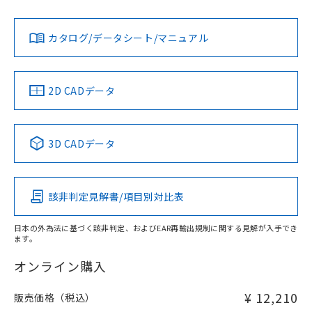
Yes
Yes
Yes
金属埋め込み
対応状況
対応予定月
※1
※2
ダウンロードデータをご利用いただく前に、以下を必ずお読
タイムチャート
みください。
カタログ/データシート/マニュアル
対応済み
ソフトウェアの使用条件
LR型式承認
DNV型式承認
BV型式承認
KR型式承
（イギリス
（ノルウェー
（フランス
（韓国
船舶規格）
船舶規格）
船舶規格）
船舶規格
中国 RoHS
注意事項・凡例
2D CADデータ
No
No
No
No
l: 20mm以上、φd: 50mm以上、D: 20mm以上、m: 30mm
以上、n: 50mm以上
検出領域
中国 RoHS表
※1 ※2
3D CADデータ
この製品の規格認証/適合状況ページへ
Pb
Hg
Cd
Cr(VI)
その他の認証はこちらのページからご検索ください
該非判定見解書/項目別対比表
X
O
O
O
日本の外為法に基づく該非判定、およびEAR再輸出規制に関する見解が入手でき
ます。
"対応済み"や非含有の記載がされた商品であっても、流通
在庫等で未対応品が混在する可能性があります。
オンライン購入
非含有品が必要な際は、弊社営業部門もしくは販売店へお
問い合わせください。
¥ 12,210
販売価格（税込）