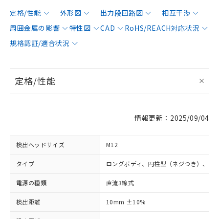
定格/性能
外形図
出力段回路図
相互干渉
周囲金属の影響
特性図
CAD
RoHS/REACH対応状況
規格認証/適合状況
定格/性能
情報更新：2025/09/04
検出ヘッドサイズ
M12
タイプ
ロングボディ、円柱型（ネジつき）、非
電源の種類
直流3線式
検出距離
10mm ±10%