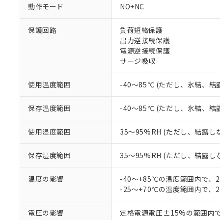
対応予定なし：EU
動作モード
NO+NC
調査・確認中：EU
ご利用条件
非該当品：ライセ
保護回路
負荷短絡保護
※1 中国RoHS
仕入先様の事情に
出力逆接続保護
があります。
以下の条件をお読
電源逆接続保護
「○」：最大均質
サージ吸収
「×」：最大均質
本サービスは
当社は、これ
*EU RoHS指令（10物
「－」：未確認で
鉛(Pb) 1000ppm以下、
くものです。
う）を輸出ま
記
説明
六価クロム(Cr(Ⅵ)) 1
使用温度範囲
-40～85℃ (ただし、氷結、
当社制御機器
などの必要な
フタル酸ビス(2-エチルヘ
号
*中国RoHS10物質の基準値 
ル（DBP） 1000ppm
在庫状況およ
当社は規制貨
Pb(鉛) :1000ppm、 Hg
但し、RoHS指令で産
保存温度範囲
-40～85℃ (ただし、氷結、
のであり、閲
ます。
Cr(Ⅵ)(六価クロム) : 
フタル酸エステル類の４
○
一定数以
DBP(フタル酸ジブチル) :
い。
当社は貴社製
DEHP(フタル酸ビス(2-エ
正式な納期状
置等に一切使
使用湿度範囲
35～95%RH (ただし、結露し
当社販売員に
※2 対応予定月
△
一定数に
当社は、貴社
オムロン制御
また当社は、
※2 環境保護使
保存湿度範囲
35～95%RH (ただし、結露し
在庫状況およ
部品在庫の切り替
たしません。
－
在庫なし
す。
「ｅ」：有害物質
機器販売
温度の影響
-40～+85℃の温度範囲内で、
マイパーツ機
「10」：通常の
-25～+70℃の温度範囲内で、
ている必要が
味します。
空
受注生産
お客様が当ウ
※3 非含有証明
「－」：未確認で
白
が、当社の製
電圧の影響
定格電源電圧±15%の範囲内