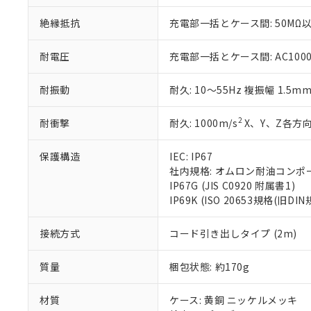
さい。
下記の非含有証明
※当社の共同
絶縁抵抗
充電部一括とケース間: 50MΩ以
いる法人を指
EU RoHS指令（
51物質の非含有証
耐電圧
充電部一括とケース間: AC1000V 
※本証明書は発行
また、RoHS指
耐振動
耐久: 10～55Hz 複振幅 1.5m
混在することから
既に当社にて対応
り割愛しておりま
2
耐衝撃
耐久: 1000m/s
X、Y、Z各方向
保護構造
IEC: IP67
社内規格: オムロン耐油コンポ
IP67G (JIS C0920 附属書1)
IP69K (ISO 20653規格(旧DIN
接続方式
コード引き出しタイプ (2m)
質量
梱包状態: 約170g
材質
ケース: 黄銅 ニッケルメッキ