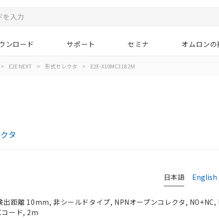
ウンロード
サポート
セミナ
オムロンの
>
E2E NEXT
>
形式セレクタ
>
E2E-X10MC318 2M
レクタ
日本語
English
検出距離 10mm, 非シールドタイプ, NPNオープンコレクタ, NO+NC, 
コード, 2m