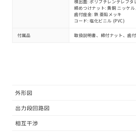
検出面: ポリブチレンテレフタレー
締めつけナット: 黄銅 ニッケ
歯付座金: 鉄 亜鉛メッキ
コード: 塩化ビニル (PVC)
付属品
取扱説明書、締付ナット、歯
外形図
出力段回路図
外形図
相互干渉
出力段回路図