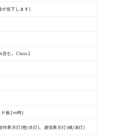
離が低下します)
0%含む、Class2
ード長2m時)
 動作表示灯(橙/点灯)、通信表示灯(緑/消灯)
 RoHS指令（10物質）の非含有に対応した製品が提供可能な商品です
oHS指令（10物質）の非含有に対応した製品に切り替える予定のある