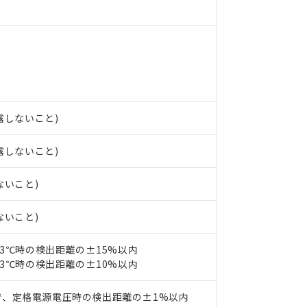
 RoHS指令（10物質）の非含有に非対応の商品で、対応品を出す予
 RoHS指令（10物質）の非含有の対応状況を調査中または確認中の
ンス料など無形物で、有害物質有無と関係のない商品です。
○×表
より、非含有部品としていたものが、含有品と判明した場合などやむ
みいただき、同意のうえご利用ください。
材料含有率が中国RoHSの基準値以下であることを示します。
材料含有率が中国RoHSの基準値を超えていることを示します。
、当社制御機器事業取扱商品の当社在庫状況および標準価格(税抜)
ら貴社製品のうち、外国為替および外国貿易法に定める商品（以下｢
質）：
す。当社販売部門へお問い合わせください。
 水銀(Hg) 1000ppm以下、 カドミウム(Cd) 100ppm以下、
たは国外への提供する場合は、日本国政府の輸出許可(または役務取
000ppm以下、ポリ臭化ビフェニル類(PBB) 1000ppm以下、ポリ臭化ジフェニルエーテル類(P
結露しないこと)
事業取扱商品の中には、本サービスの対象外となる商品もあること
手続きをとります。
キシル) (DEHP)(別名：DOP) 1000ppm以下、フタル酸ブチルベンジル（BBP） 100
(GB/T26572)：
以下、フタル酸ジイソブチル (DIBP) 1000ppm以下
び標準価格照会結果は、記載している更新日時点での社内データに
物を破棄する場合は、完全に破砕するなど、違法に輸出されないよ
(水銀) : 1000ppm、 Cd(カドミウム) : 100ppm、
業用監視および制御機器に対する適用除外項目は除く。
結露しないこと)
覧された時点での実際の在庫および標準価格とは異なる場合がある
1000ppm、 PBBs(ポリ臭化ビフェニル類) : 1000ppm、 PBDEs(ポリ臭化ジフェニルエーテル類
物質については閾値を超える意図的な使用がないことを確認しています。
上の在庫あり
 1000ppm、 DIBP(フタル酸ジイソブチル) : 1000ppm、 BBP(フタル酸ブチルベンジル) :
品を、核兵器、ミサイル、化学兵器、生物兵器またはその他武器並
チルヘキシル)) : 1000ppm
況および標準価格はお客様のお取引先、またはお客様担当のオムロ
用いたしません。
ないこと)
ご相談ください。
は満たないが在庫あり
製品を第三者に販売する場合は、上記1、2および3の内容を当該第
機器販売店や当社販売拠点は「
販売ネットワーク
」をご確認くだ
販売先および販売に係わる関係者が違法に輸出するおそれがある場
用期限
ないこと)
び標準価格結果を当社の事前の承諾なく第三者に漏洩または開示し
え状況などにより、予定月が前後することがあります。
(最新の在庫状況については、お客様のお取引先、またはお客様担当
（10物質）のすべてが基準値以下であることを示します。
店・当社販売員にご確認ください)
23℃時の検出距離の±15%以内
能（部品リスト作成サービス）をご利用いただくには、I-Webメン
使用状況下において有害物質が外部に漏えいし、環境に深刻な影響を
23℃時の検出距離の±10%以内
あります。
機種、また在庫状況の情報を公開していない機種
ェブサイト上で当社にご登録された部品リストについて、当社およ
書ダウンロード
す。当社販売部門へお問い合わせください。
品・サービスに関するお客様との取引・商談に必要な範囲で利用す
で、定格電源電圧時の検出距離の±1%以内
合意する
キャンセル