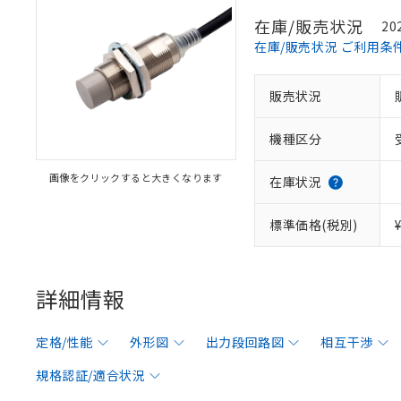
在庫/販売状況
20
在庫/販売状況 ご利用条
販売状況
機種区分
画像をクリックすると大きくなります
在庫状況
標準価格(税別)
詳細情報
定格/性能
外形図
出力段回路図
相互干渉
規格認証/適合状況