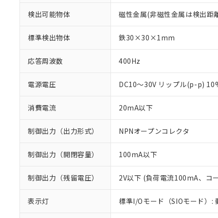
検出可能物体
磁性金属(非磁性金属は検出距
標準検出物体
鉄30×30×1mm
応答周波数
400Hz
電源電圧
DC10～30V リップル(p-p) 1
消費電流
20mA以下
制御出力（出力形式）
NPNオープンコレクタ
制御出力（開閉容量）
100mA以下
制御出力（残留電圧）
2V以下 (負荷電流100mA、コ
※1 対応状況
表示灯
標準I/Oモード（SIOモード）:
対応済み：EU
対応予定：EU R