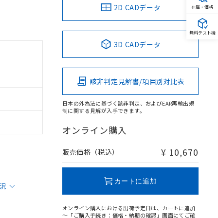
2D CADデータ
在庫・価格
無料テスト機
3D CADデータ
該非判定見解書/項目別対比表
日本の外為法に基づく該非判定、およびEAR再輸出規
制に関する見解が入手できます。
オンライン購入
¥ 10,670
販売価格（税込）
カートに追加
状況
オンライン購入における出荷予定日は、カートに追加
～「ご購入手続き：価格・納期の確認」画面にてご確