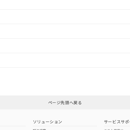
情報更新：2
情報更新：2
ードすることができます。
情報更新：
ログイン/会員登録
CCC認証
電波法
以上、n: 54mm以上
みください。
N/A
N/A
非含有証明書
※3
ページ先頭へ戻る
ダウンロードはこちら
型式承認
NK型式承認
ABS型式承認
韓国
（日本
（アメリカ
ソリューション
サービスサポ
舶規格）
船舶規格）
船舶規格）