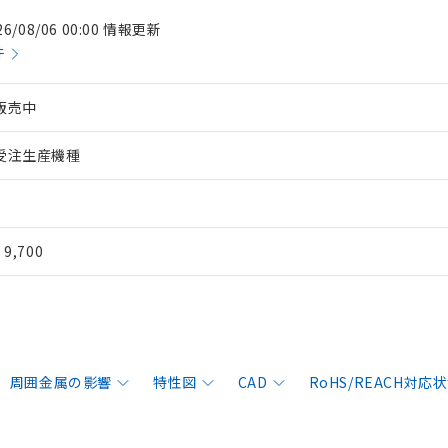
26/08/06 00:00 情報更新
件
販売中
受注生産機種
¥ 9,700
周囲金属の影響
特性図
CAD
RoHS/REACH対応