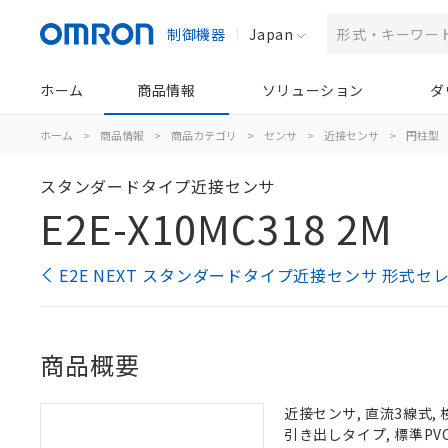
制御機器
Japan
ホーム
商品情報
ソリューション
ダ
ホーム
>
商品情報
>
商品カテゴリ
>
センサ
>
近接センサ
>
円柱型
スタンダードタイプ近接センサ
E2E-X10MC318 2M
E2E NEXT スタンダードタイプ近接センサ 形式セ
商品概要
近接センサ, 直流3線式, 
引き出しタイプ, 標準PVC