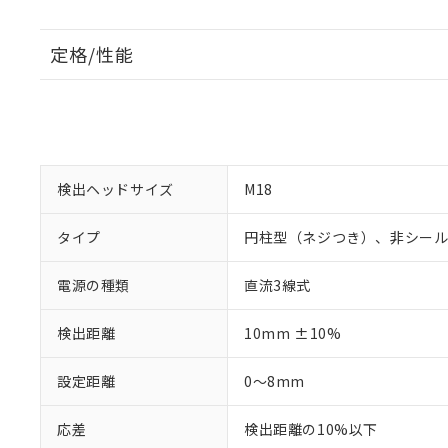
定格/性能
検出ヘッドサイズ
M18
タイプ
円柱型（ネジつき）、非シー
電源の種類
直流3線式
検出距離
10mm ±10%
設定距離
0～8mm
応差
検出距離の10%以下