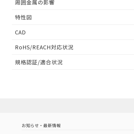
周囲金属の影響
相互干渉
特性図
周囲金属の影響
CAD
検出物体の大きさと材質による影響
ログイン/会員登録いただくと、CADデータをダウンロ
RoHS/REACH対応状況
規格認証/適合状況
EU RoHS
注意事項・凡例
A: 200mm以上、B: 110mm以上
UL認証
CSA認証
CEマーキング
L: 18mm以上、φd: 55mm以上、D: 18mm以上、m: 40mm
ダウンロードデータをご利用いただく前に、以下を必ずお読
Yes
Yes
Yes
対応状況
対応予定月
※1
※2
金属埋め込み
ソフトウェアの使用条件
対応済み
LR型式承認
DNV型式承認
BV型式承認
KR
（イギリス
（ノルウェー
（フランス
（
お知らせ・最新情報
中国 RoHS
注意事項・凡例
船舶規格）
船舶規格）
船舶規格）
船