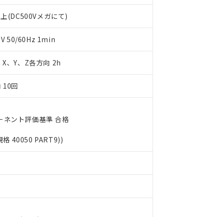
書をダウンロードすることができます。
利用者とは、
"個人情報の共同利用に関して"
の「1.共同利用者の
上(DC500Vメガにて)
します。
10物質）の非含有証明書
明書（当社基準）
50/60Hz 1min
日時点で非含有を証明するもので、過去に遡って非含有を証明するも
令のフタル酸エステル類４物質の対応では、対応完了までの期間は出
m X、Y、Z各方向 2h
備考欄に対応日を記載しておりました。
品への在庫切替を完了していることから、特段のことがない限り、20
す。
 10回
ーネント評価基準 合格
規格 40050 PART9))