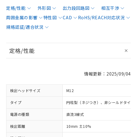
定格/性能
外形図
出力段回路図
相互干渉
周囲金属の影響
特性図
CAD
RoHS/REACH対応状況
規格認証/適合状況
定格/性能
情報更新：2025/09/04
検出ヘッドサイズ
M12
タイプ
円柱型（ネジつき）、非シールドタイプ
電源の種類
直流3線式
検出距離
10mm ±10%