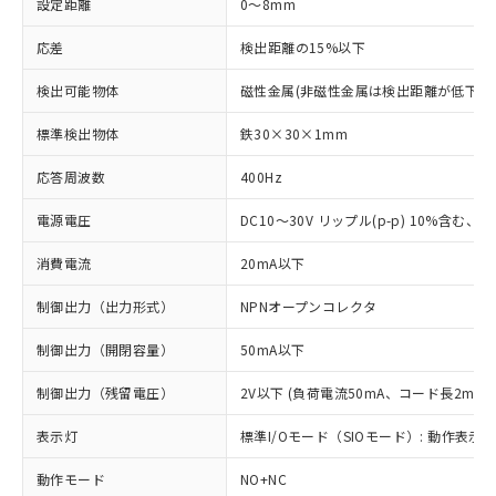
設定距離
0～8mm
応差
検出距離の15%以下
検出可能物体
磁性金属(非磁性金属は検出距離が低下し
標準検出物体
鉄30×30×1mm
応答周波数
400Hz
電源電圧
DC10～30V リップル(p-p) 10%含む、Cla
消費電流
20mA以下
制御出力（出力形式）
NPNオープンコレクタ
制御出力（開閉容量）
50mA以下
制御出力（残留電圧）
2V以下 (負荷電流50mA、コード長2m時)
表示灯
標準I/Oモード（SIOモード）: 動作表示灯
動作モード
NO+NC