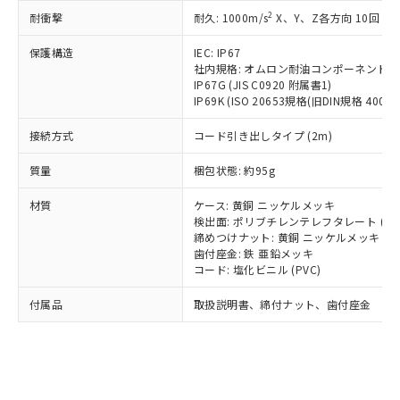
記載している更新日時点での社内デー
*EU RoHS指令（10物質）：
または国外への提供する場合は、日本
2
耐衝撃
記
タに基づき作成されるものであり、閲
説明
耐久: 1000m/s
X、Y、Z各方向 10回
鉛(Pb) 1000ppm以下、 水銀(Hg) 1000ppm以下、 カド
*中国RoHS10物質の基準値 (GB/T26572)：
国政府の輸出許可(または役務取引許
号
覧された時点での実際の在庫および標
ミウム(Cd) 100ppm以下、
Pb(鉛) :1000ppm、 Hg(水銀) : 1000ppm、 Cd(カドミウ
可)を取得するなどの必要な手続きを
六価クロム(Cr(Ⅵ)) 1000ppm以下、ポリ臭化ビフェニル
保護構造
IEC: IP67
ム) : 100ppm、
準価格とは異なる場合があることをご
類(PBB) 1000ppm以下、ポリ臭化ジフェニルエーテル類
Cr(Ⅵ)(六価クロム) : 1000ppm、 PBBs(ポリ臭化ビフェ
とります。
社内規格: オムロン耐油コンポーネント評
了承ください。
(PBDE) 1000ppm以下、フタル酸ビス(2-エチルヘキシ
○
一定数以上の在庫あり
ニル類) : 1000ppm、 PBDEs(ポリ臭化ジフェニルエーテ
IP67G (JIS C0920 附属書1)
当社は規制貨物を破棄する場合は、完
ル) (DEHP)(別名：DOP) 1000ppm以下、フタル酸ブチ
正式な納期状況および標準価格はお客
ル類) : 1000ppm、
IP69K (ISO 20653規格(旧DIN規格 40050 
ルベンジル（BBP） 1000ppm以下、フタル酸ジブチル
全に破砕するなど、違法に輸出されな
DBP(フタル酸ジブチル) : 1000ppm、 DIBP(フタル酸ジ
様のお取引先、またはお客様担当のオ
（DBP） 1000ppm以下、フタル酸ジイソブチル
イソブチル) : 1000ppm、 BBP(フタル酸ブチルベンジ
△
一定数には満たないが在庫あり
いよう必要な手段を講じます。
ムロン制御機器販売店・当社販売員に
(DIBP) 1000ppm以下
ル) : 1000ppm、
接続方式
コード引き出しタイプ (2m)
当社は貴社製品を、核兵器、ミサイ
但し、RoHS指令で産業用監視および制御機器に対する
DEHP(フタル酸ビス(2-エチルヘキシル)) : 1000ppm
ご相談ください。
適用除外項目は除く。
ル、化学兵器、生物兵器またはその他
－
在庫なし(最新の在庫状況につ
オムロン制御機器販売店や当社販売拠
質量
梱包状態: 約95g
フタル酸エステル類の４物質については閾値を超える意
武器並びにこれらの製造装置等に一切
いては、お客様のお取引先、ま
図的な使用がないことを確認しています。
点は「
販売ネットワーク
」をご確認
※2 環境保護使用期限
使用いたしません。
たはお客様担当のオムロン制御
材質
ください。
ケース: 黄銅 ニッケルメッキ
当社は、貴社製品を第三者に販売する
機器販売店・当社販売員にご確
検出面: ポリブチレンテレフタレート (PB
在庫状況および標準価格結果を当社の
※2 対応予定月
「ｅ」：有害物質（10物質）のすべてが基
場合は、上記1、2および3の内容を当
締めつけナット: 黄銅 ニッケルメッキ
認ください)
事前の承諾なく第三者に漏洩または開
準値以下であることを示します。
歯付座金: 鉄 亜鉛メッキ
該第三者に通知します。また当社は、
示しないようお願いします。
コード: 塩化ビニル (PVC)
部品在庫の切り替え状況などにより、予定
「10」：通常の使用状況下において有害物
販売先および販売に係わる関係者が違
マイパーツ機能（部品リスト作成サー
空
受注生産機種、また在庫状況の
月が前後することがあります。
質が外部に漏えいし、環境に深刻な影響を
法に輸出するおそれがある場合は、取
ビス）をご利用いただくには、I-Web
白
情報を公開していない機種
付属品
取扱説明書、締付ナット、歯付座金
及ぼさない年数を意味します。
り引きをいたしません。
メンバーズにご登録されている必要が
「－」：未確認です。当社販売部門へお問
あります。
い合わせください。
お客様が当ウェブサイト上で当社にご
※3 非含有証明書ダウンロード
登録された部品リストについて、当社
および当社の共同利用者が、当社の製