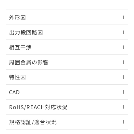
下記の非含有証明書をダウンロードするこ
品・サービスに関するお客様との取
とができます。
合意する
キャンセル
引・商談に必要な範囲で利用すること
外形図
をご了承ください。
EU RoHS指令（10物質）の非含有証明書
※当社の共同利用者とは、
"個人情報
51物質の非含有証明書（当社基準）
情報更新：2025/09/04
の共同利用に関して"
の「1.共同利
出力段回路図
※本証明書は発行日時点で非含有を証明す
用者の範囲」に記載されている法人を
るもので、過去に遡って非含有を証明する
外形図
指します。
情報更新：2025/09/04
ものではありません。
相互干渉
また、RoHS指令のフタル酸エステル類４
出力段回路図
情報更新：2025/09/04
物質の対応では、対応完了までの期間は出
周囲金属の影響
荷製品に未対応品が混在することから備考
欄に対応日を記載しておりました。
相互干渉
情報更新：2025/09/04
特性図
既に当社にて対応品への在庫切替を完了
していることから、特段のことがない限
周囲金属の影響
情報更新：2025/09/04
り、2022年1月12日より割愛しておりま
CAD
す。
検出物体の大きさと材質による影響
ログイン/会員登録いただくと、CADデータをダウンロー
RoHS/REACH対応状況
ドすることができます。
情報更新：2026/7/29
A: 120mm以上、B: 100mm以上
規格認証/適合状況
ログイン/会員登録
EU RoHS
注意事項・凡例