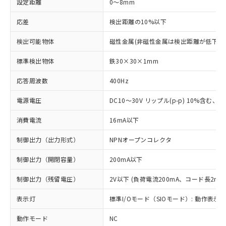
設定距離
0～8mm
応差
検出距離の10%以下
検出可能物体
磁性金属(非磁性金属は検出距離が低下し
標準検出物体
鉄30×30×1mm
応答周波数
400Hz
電源電圧
DC10～30V リップル(p-p) 10%含む、Cla
消費電流
16mA以下
制御出力（出力形式）
NPNオープンコレクタ
制御出力（開閉容量）
200mA以下
制御出力（残留電圧）
2V以下 (負荷電流200mA、コード長2m時
表示灯
標準I/Oモード（SIOモード）: 動作表示灯
動作モード
NC