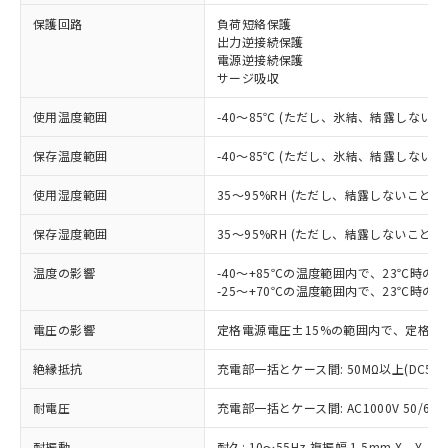
保護回路
負荷短絡保護
※1 対応状況
出力逆接続保護
電源逆接続保護
対応済み：EU RoHS指令（10物質）の
サージ吸収
非含有に対応した製品が提供可能な商品で
す。
使用温度範囲
-40～85℃ (ただし、氷結、結露しないこ
対応予定：EU RoHS指令（10物質）の非含
ご利用条件
有に対応した製品に切り替える予定のある
保存温度範囲
-40～85℃ (ただし、氷結、結露しないこ
商品です。
使用湿度範囲
35～95%RH (ただし、結露しないこと)
対応予定なし：EU RoHS指令（10物質）の
以下の条件をお読みいただき、同意のうえ
非含有に非対応の商品で、対応品を出す予
ご利用ください。
保存湿度範囲
35～95%RH (ただし、結露しないこと)
定はありません。
調査・確認中：EU RoHS指令（10物質）の
本サービスは、当社制御機器事業取扱
温度の影響
-40～+85℃の温度範囲内で、23℃時の
※1 中国RoHS○×表
非含有の対応状況を調査中または確認中の
商品の当社在庫状況および標準価格
-25～+70℃の温度範囲内で、23℃時の
商品です。
(税抜)を提供させていただくもので
「○」：最大均質材料含有率が中国RoHSの
非該当品：ライセンス料など無形物で、有
電圧の影響
定格電源電圧±15%の範囲内で、定格電
す。
基準値以下であることを示します。
害物質有無と関係のない商品です。
当社制御機器事業取扱商品の中には、
「×」：最大均質材料含有率が中国RoHSの
仕入先様の事情により、非含有部品として
絶縁抵抗
充電部一括とケース間: 50MΩ以上(DC50
本サービスの対象外となる商品もある
基準値を超えていることを示します。
いたものが、含有品と判明した場合などや
当社は、これら貴社製品のうち、外国
ことをご了承ください。
「－」：未確認です。当社販売部門へお問
むを得ず変更することがあります。
耐電圧
充電部一括とケース間: AC1000V 50/60Hz
為替および外国貿易法に定める商品
在庫状況および標準価格照会結果は、
い合わせください。
（以下｢規制貨物等」という）を輸出
記載している更新日時点での社内デー
耐振動
耐久: 10～55Hz 複振幅 1.5mm X、Y、Z