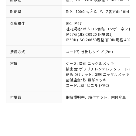
*EU RoHS指令（10物質）：
または国外への提供する場合は、日本
記
タに基づき作成されるものであり、閲
説明
鉛(Pb) 1000ppm以下、 水銀(Hg) 1000ppm以下、 カド
*中国RoHS10物質の基準値 (GB/T26572)：
国政府の輸出許可(または役務取引許
号
覧された時点での実際の在庫および標
ミウム(Cd) 100ppm以下、
Pb(鉛) :1000ppm、 Hg(水銀) : 1000ppm、 Cd(カドミウ
2
耐衝撃
耐久: 1000m/s
X、Y、Z各方向 10回
可)を取得するなどの必要な手続きを
六価クロム(Cr(Ⅵ)) 1000ppm以下、ポリ臭化ビフェニル
ム) : 100ppm、
準価格とは異なる場合があることをご
類(PBB) 1000ppm以下、ポリ臭化ジフェニルエーテル類
Cr(Ⅵ)(六価クロム) : 1000ppm、 PBBs(ポリ臭化ビフェ
とります。
了承ください。
(PBDE) 1000ppm以下、フタル酸ビス(2-エチルヘキシ
保護構造
IEC: IP67
○
一定数以上の在庫あり
ニル類) : 1000ppm、 PBDEs(ポリ臭化ジフェニルエーテ
当社は規制貨物を破棄する場合は、完
ル) (DEHP)(別名：DOP) 1000ppm以下、フタル酸ブチ
正式な納期状況および標準価格はお客
ル類) : 1000ppm、
社内規格: オムロン耐油コンポーネント評
ルベンジル（BBP） 1000ppm以下、フタル酸ジブチル
全に破砕するなど、違法に輸出されな
DBP(フタル酸ジブチル) : 1000ppm、 DIBP(フタル酸ジ
IP67G (JIS C0920 附属書1)
様のお取引先、またはお客様担当のオ
（DBP） 1000ppm以下、フタル酸ジイソブチル
イソブチル) : 1000ppm、 BBP(フタル酸ブチルベンジ
△
一定数には満たないが在庫あり
いよう必要な手段を講じます。
IP69K (ISO 20653規格(旧DIN規格 40050 
ムロン制御機器販売店・当社販売員に
(DIBP) 1000ppm以下
ル) : 1000ppm、
当社は貴社製品を、核兵器、ミサイ
但し、RoHS指令で産業用監視および制御機器に対する
DEHP(フタル酸ビス(2-エチルヘキシル)) : 1000ppm
ご相談ください。
適用除外項目は除く。
接続方式
コード引き出しタイプ (2m)
ル、化学兵器、生物兵器またはその他
－
在庫なし(最新の在庫状況につ
オムロン制御機器販売店や当社販売拠
フタル酸エステル類の４物質については閾値を超える意
武器並びにこれらの製造装置等に一切
いては、お客様のお取引先、ま
図的な使用がないことを確認しています。
点は「
販売ネットワーク
」をご確認
材質
ケース: 黄銅 ニッケルメッキ
※2 環境保護使用期限
使用いたしません。
たはお客様担当のオムロン制御
ください。
検出面: ポリブチレンテレフタレート (PB
当社は、貴社製品を第三者に販売する
機器販売店・当社販売員にご確
在庫状況および標準価格結果を当社の
締めつけナット: 黄銅 ニッケルメッキ
※2 対応予定月
「ｅ」：有害物質（10物質）のすべてが基
場合は、上記1、2および3の内容を当
認ください)
事前の承諾なく第三者に漏洩または開
歯付座金: 鉄 亜鉛メッキ
準値以下であることを示します。
該第三者に通知します。また当社は、
コード: 塩化ビニル (PVC)
示しないようお願いします。
部品在庫の切り替え状況などにより、予定
「10」：通常の使用状況下において有害物
販売先および販売に係わる関係者が違
マイパーツ機能（部品リスト作成サー
空
受注生産機種、また在庫状況の
月が前後することがあります。
質が外部に漏えいし、環境に深刻な影響を
法に輸出するおそれがある場合は、取
付属品
取扱説明書、締付ナット、歯付座金
ビス）をご利用いただくには、I-Web
白
情報を公開していない機種
及ぼさない年数を意味します。
り引きをいたしません。
メンバーズにご登録されている必要が
「－」：未確認です。当社販売部門へお問
あります。
い合わせください。
お客様が当ウェブサイト上で当社にご
※3 非含有証明書ダウンロード
登録された部品リストについて、当社
および当社の共同利用者が、当社の製
下記の非含有証明書をダウンロードするこ