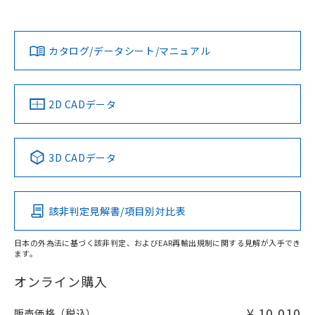
以上、n: 54mm以上
Yes
Yes
Yes
金属埋め込み
対応状況
対応予定月
※1
※2
ダウンロードデータをご利用いただく前に、以下を必ずお読
タイムチャート
みください。
カタログ/データシート/マニュアル
対応済み
ソフトウェアの使用条件
LR型式承認
DNV型式承認
BV型式承認
KR型式承
（イギリス
（ノルウェー
（フランス
（韓国
船舶規格）
船舶規格）
船舶規格）
船舶規格
中国 RoHS
注意事項・凡例
2D CADデータ
No
No
No
No
l: 22mm以上、φd: 55mm以上、D: 22mm以上、m: 40mm
以上、n: 54mm以上
検出領域
中国 RoHS表
※1 ※2
3D CADデータ
この製品の規格認証/適合状況ページへ
Pb
Hg
Cd
Cr(VI)
その他の認証はこちらのページからご検索ください
該非判定見解書/項目別対比表
X
O
O
O
日本の外為法に基づく該非判定、およびEAR再輸出規制に関する見解が入手でき
ます。
"対応済み"や非含有の記載がされた商品であっても、流通
在庫等で未対応品が混在する可能性があります。
オンライン購入
非含有品が必要な際は、弊社営業部門もしくは販売店へお
問い合わせください。
¥ 10,010
販売価格（税込）