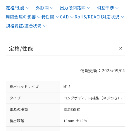
定格/性能
外形図
出力段回路図
相互干渉
周囲金属の影響
特性図
CAD
RoHS/REACH対応状況
規格認証/適合状況
定格/性能
情報更新：2025/09/04
検出ヘッドサイズ
M18
タイプ
ロングボディ、円柱型（ネジつき）、非
電源の種類
直流3線式
検出距離
10mm ±10%