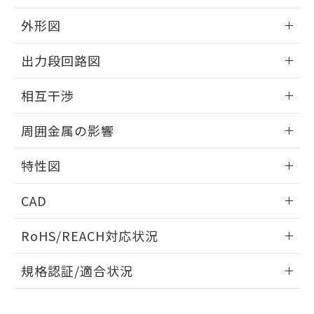
品・サービスに関するお客様との取
とができます。
合意する
キャンセル
引・商談に必要な範囲で利用すること
外形図
をご了承ください。
EU RoHS指令（10物質）の非含有証明書
※当社の共同利用者とは、
"個人情報
情報更新：2025/09/04
51物質の非含有証明書（当社基準）
出力段回路図
の共同利用に関して"
の「1.共同利
※本証明書は発行日時点で非含有を証明す
用者の範囲」に記載されている法人を
外形図
るもので、過去に遡って非含有を証明する
情報更新：2025/09/04
指します。
相互干渉
ものではありません。
また、RoHS指令のフタル酸エステル類４
出力段回路図
情報更新：2025/09/04
周囲金属の影響
物質の対応では、対応完了までの期間は出
荷製品に未対応品が混在することから備考
相互干渉
情報更新：2025/09/04
欄に対応日を記載しておりました。
特性図
既に当社にて対応品への在庫切替を完了
周囲金属の影響
していることから、特段のことがない限
情報更新：2025/09/04
CAD
り、2022年1月12日より割愛しておりま
す。
検出物体の大きさと材質による影響
ログイン/会員登録いただくと、CADデータをダウンロー
RoHS/REACH対応状況
ドすることができます。
情報更新：2026/7/29
A: 200mm以上、B: 110mm以上
規格認証/適合状況
ログイン/会員登録
EU RoHS
注意事項・凡例
UL認証
CSA認証
CEマーキング
L: 18mm以上、φd: 55mm以上、D: 18mm以上、m: 40mm