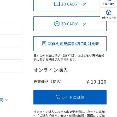
2D CADデータ
在庫・価格
無料テスト機
3D CADデータ
該非判定見解書/項目別対比表
日本の外為法に基づく該非判定、およびEAR再輸出規
制に関する見解が入手できます。
オンライン購入
¥ 10,120
販売価格（税込）
カートに追加
状況
オンライン購入における出荷予定日は、カートに追加
～「ご購入手続き：価格・納期の確認」画面にてご確