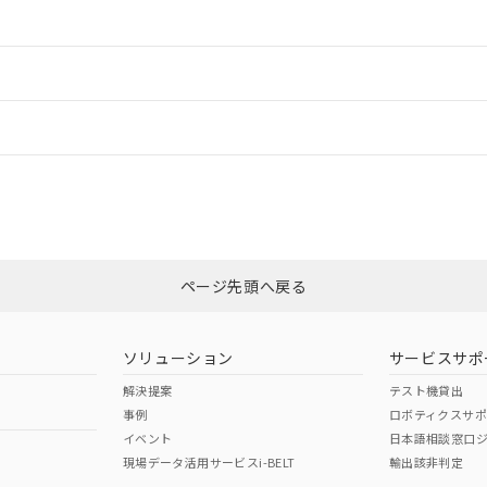
情報更新：2
ードすることができます。
情報更新：
ログイン/会員登録
CCC認証
電波法
以上、n: 54mm以上
みください。
N/A
N/A
非含有証明書
※3
ページ先頭へ戻る
ダウンロードはこちら
型式承認
NK型式承認
ABS型式承認
韓国
（日本
（アメリカ
ソリューション
サービスサポ
舶規格）
船舶規格）
船舶規格）
解決提案
テスト機貸出
事例
ロボティクスサ
No
No
イベント
日本語相談窓口
以上、n: 54mm以上
現場データ活用サービスi-BELT
輸出該非判定