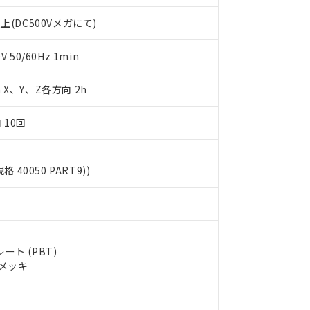
します。
10物質）の非含有証明書
明書（当社基準）
上(DC500Vメガにて)
日時点で非含有を証明するもので、過去に遡って非含有を証明するも
令のフタル酸エステル類４物質の対応では、対応完了までの期間は出
50/60Hz 1min
備考欄に対応日を記載しておりました。
品への在庫切替を完了していることから、特段のことがない限り、20
m X、Y、Z各方向 2h
す。
 10回
規格 40050 PART9))
ト (PBT)
ルメッキ