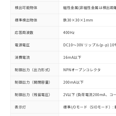
検出可能物体
磁性金属(非磁性金属は検出距
標準検出物体
鉄30×30×1mm
応答周波数
400Hz
電源電圧
DC10～30V リップル(p-p) 1
消費電流
16mA以下
制御出力（出力形式）
NPNオープンコレクタ
制御出力（開閉容量）
200mA以下
※1 対応状況
制御出力（残留電圧）
2V以下 (負荷電流200mA、コ
対応済み：EU
対応予定：EU R
表示灯
標準I/Oモード（SIOモード）:
対応予定なし：EU
調査・確認中：EU
ご利用条件