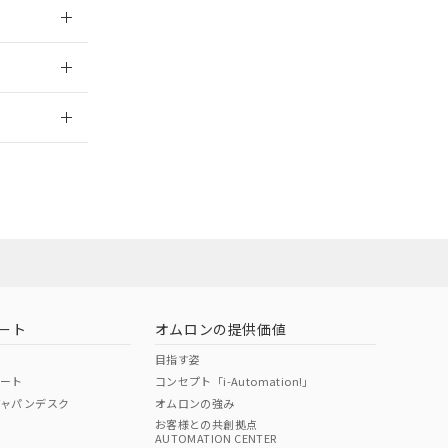
025/09/04
2026/7/29
ート
オムロンの提供価値
目指す姿
ポート
コンセプト「i-Automation!」
ジャパンデスク
オムロンの強み
お客様との共創拠点
AUTOMATION CENTER