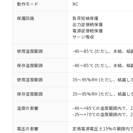
非該当品：ライセ
動作モード
NC
※1 中国RoHS
仕入先様の事情に
があります。
以下の条件をお読
保護回路
負荷短絡保護
「○」：最大均質
出力逆接続保護
「×」：最大均質
本サービスは
当社は、これ
*EU RoHS指令（10物
電源逆接続保護
「－」：未確認で
鉛(Pb) 1000ppm以下、
くものです。
う）を輸出ま
サージ吸収
記
説明
六価クロム(Cr(Ⅵ)) 1
当社制御機器
などの必要な
フタル酸ビス(2-エチルヘ
号
*中国RoHS10物質の基準値 
ル（DBP） 1000ppm
在庫状況およ
当社は規制貨
Pb(鉛) :1000ppm、 Hg
但し、RoHS指令で産
使用温度範囲
-40～85℃ (ただし、氷結、
のであり、閲
ます。
Cr(Ⅵ)(六価クロム) : 
フタル酸エステル類の４
○
一定数以
DBP(フタル酸ジブチル) :
い。
当社は貴社製
DEHP(フタル酸ビス(2-エ
正式な納期状
保存温度範囲
-40～85℃ (ただし、氷結、
置等に一切使
当社販売員に
※2 対応予定月
△
一定数に
当社は、貴社
オムロン制御
また当社は、
※2 環境保護使
使用湿度範囲
35～95%RH (ただし、結露し
在庫状況およ
部品在庫の切り替
たしません。
－
在庫なし
す。
「ｅ」：有害物質
機器販売
保存湿度範囲
35～95%RH (ただし、結露し
マイパーツ機
「10」：通常の
ている必要が
味します。
空
受注生産
温度の影響
-40～+85℃の温度範囲内で、
お客様が当ウ
※3 非含有証明
「－」：未確認で
白
-25～+70℃の温度範囲内で、
が、当社の製
さい。
下記の非含有証明
※当社の共同
電圧の影響
定格電源電圧±15%の範囲内