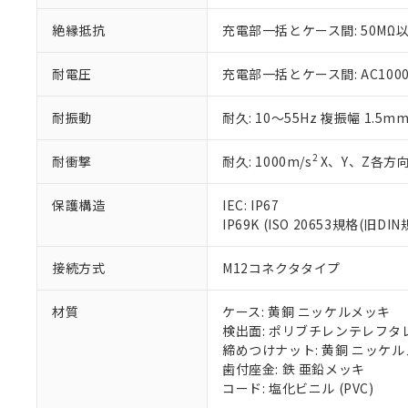
いる法人を指
EU RoHS指令（
51物質の非含有証
絶縁抵抗
充電部一括とケース間: 50MΩ以
※本証明書は発行
また、RoHS指
耐電圧
充電部一括とケース間: AC1000V 
混在することから
既に当社にて対応
耐振動
耐久: 10～55Hz 複振幅 1.5m
り割愛しておりま
2
耐衝撃
耐久: 1000m/s
X、Y、Z各方向
保護構造
IEC: IP67
IP69K (ISO 20653規格(旧DIN
接続方式
M12コネクタタイプ
材質
ケース: 黄銅 ニッケルメッキ
検出面: ポリブチレンテレフタレー
締めつけナット: 黄銅 ニッケ
歯付座金: 鉄 亜鉛メッキ
コード: 塩化ビニル (PVC)