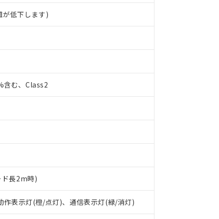
離が低下します)
0%含む、Class2
ード長2m時)
 RoHS指令（10物質）の非含有に対応した製品が提供可能な商品です
oHS指令（10物質）の非含有に対応した製品に切り替える予定のある
 動作表示灯(橙/点灯)、通信表示灯(緑/消灯)
 RoHS指令（10物質）の非含有に非対応の商品で、対応品を出す予
 RoHS指令（10物質）の非含有の対応状況を調査中または確認中の