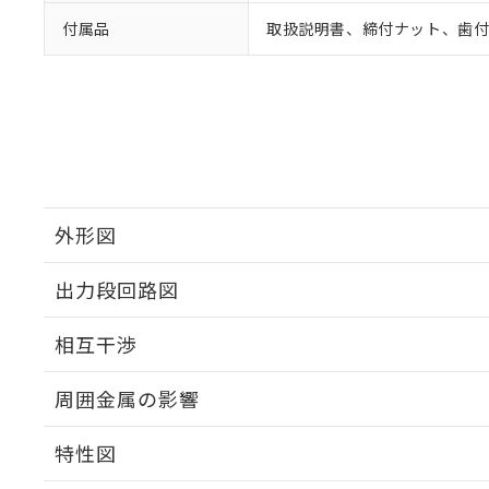
付属品
取扱説明書、締付ナット、歯
外形図
出力段回路図
外形図
相互干渉
出力段回路図
周囲金属の影響
相互干渉
特性図