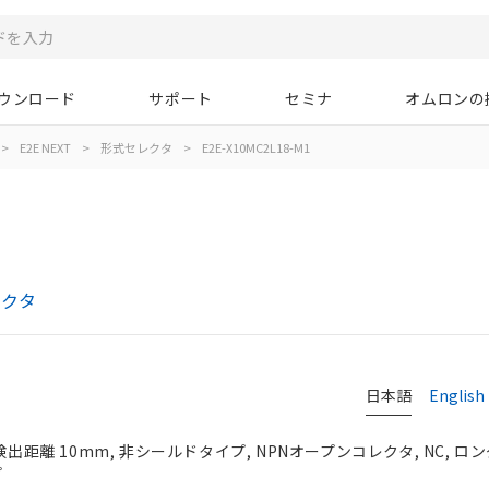
ウンロード
サポート
セミナ
オムロンの
>
E2E NEXT
>
形式セレクタ
>
E2E-X10MC2L18-M1
レクタ
日本語
English
検出距離 10mm, 非シールドタイプ, NPNオープンコレクタ, NC, ロ
プ