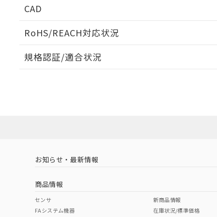
周囲金属の影響
CAD
検出物体の大きさと材質による影響
ログイン/会員登録いただくと、CADデータをダウンロ
RoHS/REACH対応状況
規格認証/適合状況
EU RoHS
注意事項・凡例
A: 200mm以上、B: 110mm以上
UL認証
CSA認証
CEマーキング
L: 18mm以上、φd: 55mm以上、D: 18mm以上、m: 40mm
ダウンロードデータをご利用いただく前に、以下を必ずお読
Yes
Yes
Yes
対応状況
対応予定月
※1
※2
金属埋め込み
ソフトウェアの使用条件
対応済み
LR型式承認
DNV型式承認
BV型式承認
KR
（イギリス
（ノルウェー
（フランス
（
お知らせ・最新情報
中国 RoHS
注意事項・凡例
船舶規格）
船舶規格）
船舶規格）
船
商品情報
No
No
No
No
検出領域
中国 RoHS表
※1 ※2
センサ
新商品情報
l: 22mm以上、φd: 55mm以上、D: 22mm以上、m: 40mm
FAシステム機器
在庫状況/標準価格