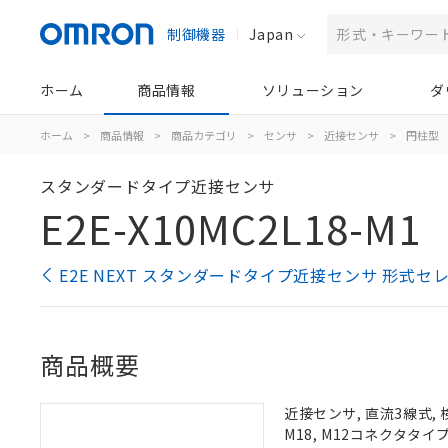
制御機器
Japan
ホーム
商品情報
ソリューション
ダ
ホーム
>
商品情報
>
商品カテゴリ
>
センサ
>
近接センサ
>
円柱型
スタンダードタイプ近接センサ
E2E-X10MC2L18-M1
E2E NEXT スタンダードタイプ近接センサ 形式セ
商品概要
近接センサ, 直流3線式, 
M18, M12コネクタタイ