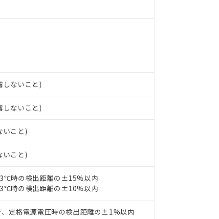
ンス料など無形物で、有害物質有無と関係のない商品です。
○×表
より、非含有部品としていたものが、含有品と判明した場合などやむ
みいただき、同意のうえご利用ください。
材料含有率が中国RoHSの基準値以下であることを示します。
材料含有率が中国RoHSの基準値を超えていることを示します。
、当社制御機器事業取扱商品の当社在庫状況および標準価格(税抜)
ら貴社製品のうち、外国為替および外国貿易法に定める商品（以下｢
質）：
す。当社販売部門へお問い合わせください。
 水銀(Hg) 1000ppm以下、 カドミウム(Cd) 100ppm以下、
たは国外への提供する場合は、日本国政府の輸出許可(または役務取
000ppm以下、ポリ臭化ビフェニル類(PBB) 1000ppm以下、ポリ臭化ジフェニルエーテル類(P
事業取扱商品の中には、本サービスの対象外となる商品もあること
手続きをとります。
キシル) (DEHP)(別名：DOP) 1000ppm以下、フタル酸ブチルベンジル（BBP） 100
(GB/T26572)：
以下、フタル酸ジイソブチル (DIBP) 1000ppm以下
び標準価格照会結果は、記載している更新日時点での社内データに
物を破棄する場合は、完全に破砕するなど、違法に輸出されないよ
(水銀) : 1000ppm、 Cd(カドミウム) : 100ppm、
業用監視および制御機器に対する適用除外項目は除く。
結露しないこと)
覧された時点での実際の在庫および標準価格とは異なる場合がある
1000ppm、 PBBs(ポリ臭化ビフェニル類) : 1000ppm、 PBDEs(ポリ臭化ジフェニルエーテル類
物質については閾値を超える意図的な使用がないことを確認しています。
上の在庫あり
 1000ppm、 DIBP(フタル酸ジイソブチル) : 1000ppm、 BBP(フタル酸ブチルベンジル) :
品を、核兵器、ミサイル、化学兵器、生物兵器またはその他武器並
チルヘキシル)) : 1000ppm
況および標準価格はお客様のお取引先、またはお客様担当のオムロ
結露しないこと)
用いたしません。
ご相談ください。
は満たないが在庫あり
製品を第三者に販売する場合は、上記1、2および3の内容を当該第
機器販売店や当社販売拠点は「
販売ネットワーク
」をご確認くだ
販売先および販売に係わる関係者が違法に輸出するおそれがある場
用期限
ないこと)
び標準価格結果を当社の事前の承諾なく第三者に漏洩または開示し
え状況などにより、予定月が前後することがあります。
(最新の在庫状況については、お客様のお取引先、またはお客様担当
（10物質）のすべてが基準値以下であることを示します。
店・当社販売員にご確認ください)
ないこと)
能（部品リスト作成サービス）をご利用いただくには、I-Webメン
使用状況下において有害物質が外部に漏えいし、環境に深刻な影響を
あります。
機種、また在庫状況の情報を公開していない機種
23℃時の検出距離の±15%以内
ェブサイト上で当社にご登録された部品リストについて、当社およ
書ダウンロード
す。当社販売部門へお問い合わせください。
23℃時の検出距離の±10%以内
品・サービスに関するお客様との取引・商談に必要な範囲で利用す
合意する
キャンセル
書をダウンロードすることができます。
利用者とは、
"個人情報の共同利用に関して"
の「1.共同利用者の
で、定格電源電圧時の検出距離の±1%以内