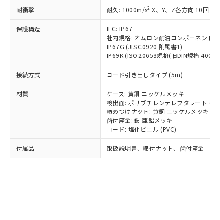
記
タに基づき作成されるものであり、閲
説明
鉛(Pb) 1000ppm以下、 水銀(Hg) 1000ppm以下、 カド
*中国RoHS10物質の基準値 (GB/T26572)：
国政府の輸出許可(または役務取引許
2
耐衝撃
耐久: 1000m/s
X、Y、Z各方向 10回
号
覧された時点での実際の在庫および標
ミウム(Cd) 100ppm以下、
Pb(鉛) :1000ppm、 Hg(水銀) : 1000ppm、 Cd(カドミウ
可)を取得するなどの必要な手続きを
六価クロム(Cr(Ⅵ)) 1000ppm以下、ポリ臭化ビフェニル
ム) : 100ppm、
準価格とは異なる場合があることをご
類(PBB) 1000ppm以下、ポリ臭化ジフェニルエーテル類
Cr(Ⅵ)(六価クロム) : 1000ppm、 PBBs(ポリ臭化ビフェ
とります。
保護構造
IEC: IP67
了承ください。
(PBDE) 1000ppm以下、フタル酸ビス(2-エチルヘキシ
○
一定数以上の在庫あり
ニル類) : 1000ppm、 PBDEs(ポリ臭化ジフェニルエーテ
社内規格: オムロン耐油コンポーネント評
当社は規制貨物を破棄する場合は、完
ル) (DEHP)(別名：DOP) 1000ppm以下、フタル酸ブチ
正式な納期状況および標準価格はお客
ル類) : 1000ppm、
IP67G (JIS C0920 附属書1)
ルベンジル（BBP） 1000ppm以下、フタル酸ジブチル
全に破砕するなど、違法に輸出されな
DBP(フタル酸ジブチル) : 1000ppm、 DIBP(フタル酸ジ
様のお取引先、またはお客様担当のオ
（DBP） 1000ppm以下、フタル酸ジイソブチル
IP69K (ISO 20653規格(旧DIN規格 40050 
イソブチル) : 1000ppm、 BBP(フタル酸ブチルベンジ
△
一定数には満たないが在庫あり
いよう必要な手段を講じます。
ムロン制御機器販売店・当社販売員に
(DIBP) 1000ppm以下
ル) : 1000ppm、
当社は貴社製品を、核兵器、ミサイ
但し、RoHS指令で産業用監視および制御機器に対する
DEHP(フタル酸ビス(2-エチルヘキシル)) : 1000ppm
ご相談ください。
接続方式
コード引き出しタイプ (5m)
適用除外項目は除く。
ル、化学兵器、生物兵器またはその他
－
在庫なし(最新の在庫状況につ
オムロン制御機器販売店や当社販売拠
フタル酸エステル類の４物質については閾値を超える意
武器並びにこれらの製造装置等に一切
いては、お客様のお取引先、ま
図的な使用がないことを確認しています。
点は「
販売ネットワーク
」をご確認
材質
ケース: 黄銅 ニッケルメッキ
※2 環境保護使用期限
使用いたしません。
たはお客様担当のオムロン制御
検出面: ポリブチレンテレフタレート (PB
ください。
当社は、貴社製品を第三者に販売する
締めつけナット: 黄銅 ニッケルメッキ
機器販売店・当社販売員にご確
在庫状況および標準価格結果を当社の
※2 対応予定月
「ｅ」：有害物質（10物質）のすべてが基
歯付座金: 鉄 亜鉛メッキ
場合は、上記1、2および3の内容を当
認ください)
事前の承諾なく第三者に漏洩または開
コード: 塩化ビニル (PVC)
準値以下であることを示します。
該第三者に通知します。また当社は、
示しないようお願いします。
部品在庫の切り替え状況などにより、予定
「10」：通常の使用状況下において有害物
販売先および販売に係わる関係者が違
マイパーツ機能（部品リスト作成サー
空
受注生産機種、また在庫状況の
付属品
取扱説明書、締付ナット、歯付座金
月が前後することがあります。
質が外部に漏えいし、環境に深刻な影響を
法に輸出するおそれがある場合は、取
ビス）をご利用いただくには、I-Web
白
情報を公開していない機種
及ぼさない年数を意味します。
り引きをいたしません。
メンバーズにご登録されている必要が
「－」：未確認です。当社販売部門へお問
あります。
い合わせください。
お客様が当ウェブサイト上で当社にご
※3 非含有証明書ダウンロード
登録された部品リストについて、当社
および当社の共同利用者が、当社の製
下記の非含有証明書をダウンロードするこ
品・サービスに関するお客様との取