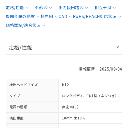
定格/性能
外形図
出力段回路図
相互干渉
周囲金属の影響
特性図
CAD
RoHS/REACH対応状況
規格認証/適合状況
定格/性能
情報更新：2025/09/04
検出ヘッドサイズ
M12
タイプ
ロングボディ、円柱型（ネジつき）、非
電源の種類
直流3線式
検出距離
10mm ±10%