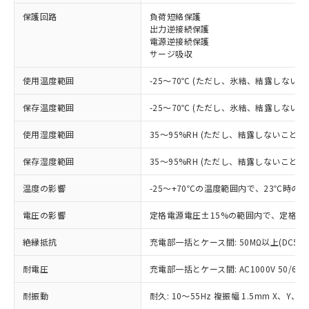
※1 対応状況
保護回路
負荷短絡保護
出力逆接続保護
電源逆接続保護
対応済み：EU RoHS指令（10物質）の
サージ吸収
非含有に対応した製品が提供可能な商品で
す。
使用温度範囲
-25～70℃ (ただし、氷結、結露しないこ
対応予定：EU RoHS指令（10物質）の非含
ご利用条件
有に対応した製品に切り替える予定のある
保存温度範囲
-25～70℃ (ただし、氷結、結露しないこ
商品です。
対応予定なし：EU RoHS指令（10物質）の
使用湿度範囲
35～95%RH (ただし、結露しないこと)
以下の条件をお読みいただき、同意のうえ
非含有に非対応の商品で、対応品を出す予
ご利用ください。
定はありません。
保存湿度範囲
35～95%RH (ただし、結露しないこと)
調査・確認中：EU RoHS指令（10物質）の
本サービスは、当社制御機器事業取扱
※1 中国RoHS○×表
非含有の対応状況を調査中または確認中の
温度の影響
-25～+70℃の温度範囲内で、23℃時の
商品の当社在庫状況および標準価格
商品です。
(税抜)を提供させていただくもので
「○」：最大均質材料含有率が中国RoHSの
電圧の影響
定格電源電圧±15%の範囲内で、定格電
非該当品：ライセンス料など無形物で、有
す。
基準値以下であることを示します。
害物質有無と関係のない商品です。
当社制御機器事業取扱商品の中には、
絶縁抵抗
充電部一括とケース間: 50MΩ以上(DC50
「×」：最大均質材料含有率が中国RoHSの
仕入先様の事情により、非含有部品として
本サービスの対象外となる商品もある
基準値を超えていることを示します。
いたものが、含有品と判明した場合などや
当社は、これら貴社製品のうち、外国
ことをご了承ください。
耐電圧
充電部一括とケース間: AC1000V 50/60Hz
「－」：未確認です。当社販売部門へお問
むを得ず変更することがあります。
為替および外国貿易法に定める商品
在庫状況および標準価格照会結果は、
い合わせください。
（以下｢規制貨物等」という）を輸出
記載している更新日時点での社内デー
耐振動
耐久: 10～55Hz 複振幅 1.5mm X、Y、Z
*EU RoHS指令（10物質）：
または国外への提供する場合は、日本