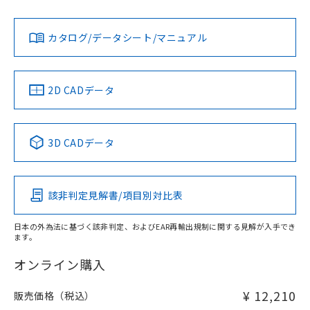
Yes
Yes
Yes
金属埋め込み
対応状況
対応予定月
※1
※2
ダウンロードデータをご利用いただく前に、以下を必ずお読
タイムチャート
みください。
カタログ/データシート/マニュアル
対応済み
ソフトウェアの使用条件
LR型式承認
DNV型式承認
BV型式承認
KR型式承
（イギリス
（ノルウェー
（フランス
（韓国
船舶規格）
船舶規格）
船舶規格）
船舶規格
中国 RoHS
注意事項・凡例
2D CADデータ
No
No
No
No
l: 20mm以上、φd: 50mm以上、D: 20mm以上、m: 30mm
以上、n: 50mm以上
検出領域
中国 RoHS表
※1 ※2
3D CADデータ
この製品の規格認証/適合状況ページへ
Pb
Hg
Cd
Cr(VI)
その他の認証はこちらのページからご検索ください
該非判定見解書/項目別対比表
X
O
O
O
日本の外為法に基づく該非判定、およびEAR再輸出規制に関する見解が入手でき
ます。
"対応済み"や非含有の記載がされた商品であっても、流通
在庫等で未対応品が混在する可能性があります。
オンライン購入
非含有品が必要な際は、弊社営業部門もしくは販売店へお
問い合わせください。
¥ 12,210
販売価格（税込）