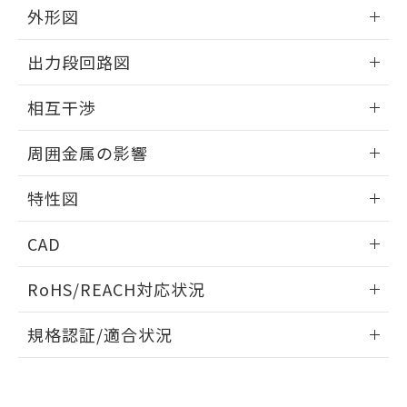
とができます。
合意する
キャンセル
外形図
引・商談に必要な範囲で利用すること
をご了承ください。
EU RoHS指令（10物質）の非含有証明書
情報更新：2025/09/04
※当社の共同利用者とは、
"個人情報
出力段回路図
51物質の非含有証明書（当社基準）
の共同利用に関して"
の「1.共同利
※本証明書は発行日時点で非含有を証明す
外形図
用者の範囲」に記載されている法人を
情報更新：2025/09/04
るもので、過去に遡って非含有を証明する
相互干渉
指します。
ものではありません。
出力段回路図
情報更新：2025/09/04
また、RoHS指令のフタル酸エステル類４
周囲金属の影響
物質の対応では、対応完了までの期間は出
荷製品に未対応品が混在することから備考
相互干渉
情報更新：2025/09/04
特性図
欄に対応日を記載しておりました。
既に当社にて対応品への在庫切替を完了
周囲金属の影響
情報更新：2025/09/04
していることから、特段のことがない限
CAD
り、2022年1月12日より割愛しておりま
検出物体の大きさと材質による影響
す。
ログイン/会員登録いただくと、CADデータをダウンロー
RoHS/REACH対応状況
ドすることができます。
情報更新：2026/7/29
A: 120mm以上、B: 100mm以上
規格認証/適合状況
ログイン/会員登録
EU RoHS
注意事項・凡例
UL認証
CSA認証
CEマーキング
L: 16mm以上、φd: 50mm以上、D: 16mm以上、m: 30mm
以上、n: 50mm以上