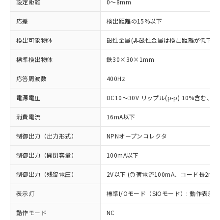
設定距離
0～8mm
応差
検出距離の15%以下
検出可能物体
磁性金属(非磁性金属は検出距離が低下し
標準検出物体
鉄30×30×1mm
応答周波数
400Hz
電源電圧
DC10～30V リップル(p-p) 10%含む、Cla
消費電流
16mA以下
制御出力（出力形式）
NPNオープンコレクタ
制御出力（開閉容量）
100mA以下
制御出力（残留電圧）
2V以下 (負荷電流100mA、コード長2m時
表示灯
標準I/Oモード（SIOモード）: 動作表示灯
動作モード
NC