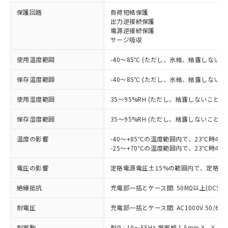
保護回路
負荷短絡保護
出力逆接続保護
※1 対応状況
電源逆接続保護
サージ吸収
対応済み：EU RoHS指令（10物質）の
非含有に対応した製品が提供可能な商品で
使用温度範囲
-40～85℃ (ただし、氷結、結露しないこ
す。
対応予定：EU RoHS指令（10物質）の非含
保存温度範囲
-40～85℃ (ただし、氷結、結露しないこ
ご利用条件
有に対応した製品に切り替える予定のある
商品です。
使用湿度範囲
35～95%RH (ただし、結露しないこと)
対応予定なし：EU RoHS指令（10物質）の
以下の条件をお読みいただき、同意のうえ
保存湿度範囲
35～95%RH (ただし、結露しないこと)
非含有に非対応の商品で、対応品を出す予
ご利用ください。
定はありません。
温度の影響
-40～+85℃の温度範囲内で、23℃時の
調査・確認中：EU RoHS指令（10物質）の
本サービスは、当社制御機器事業取扱
-25～+70℃の温度範囲内で、23℃時の
※1 中国RoHS○×表
非含有の対応状況を調査中または確認中の
商品の当社在庫状況および標準価格
商品です。
電圧の影響
(税抜)を提供させていただくもので
定格電源電圧±15%の範囲内で、定格電
「○」：最大均質材料含有率が中国RoHSの
非該当品：ライセンス料など無形物で、有
す。
基準値以下であることを示します。
害物質有無と関係のない商品です。
絶縁抵抗
充電部一括とケース間: 50MΩ以上(DC50
当社制御機器事業取扱商品の中には、
「×」：最大均質材料含有率が中国RoHSの
仕入先様の事情により、非含有部品として
本サービスの対象外となる商品もある
基準値を超えていることを示します。
いたものが、含有品と判明した場合などや
耐電圧
当社は、これら貴社製品のうち、外国
充電部一括とケース間: AC1000V 50/60Hz
ことをご了承ください。
「－」：未確認です。当社販売部門へお問
むを得ず変更することがあります。
為替および外国貿易法に定める商品
在庫状況および標準価格照会結果は、
い合わせください。
耐振動
耐久: 10～55Hz 複振幅 1.5mm X、Y、Z