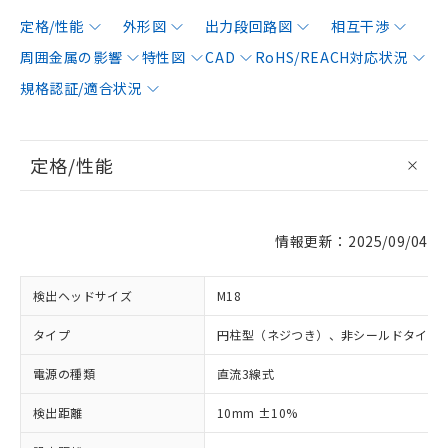
定格/性能
外形図
出力段回路図
相互干渉
周囲金属の影響
特性図
CAD
RoHS/REACH対応状況
規格認証/適合状況
定格/性能
情報更新：2025/09/04
検出ヘッドサイズ
M18
タイプ
円柱型（ネジつき）、非シールドタイプ
電源の種類
直流3線式
検出距離
10mm ±10%