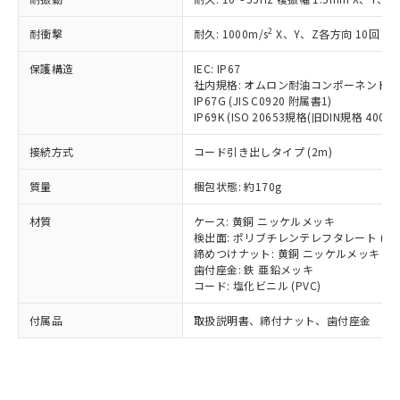
（以下｢規制貨物等」という）を輸出
記載している更新日時点での社内デー
*EU RoHS指令（10物質）：
または国外への提供する場合は、日本
記
タに基づき作成されるものであり、閲
説明
鉛(Pb) 1000ppm以下、 水銀(Hg) 1000ppm以下、 カド
2
耐衝撃
耐久: 1000m/s
X、Y、Z各方向 10回
*中国RoHS10物質の基準値 (GB/T26572)：
国政府の輸出許可(または役務取引許
号
覧された時点での実際の在庫および標
ミウム(Cd) 100ppm以下、
Pb(鉛) :1000ppm、 Hg(水銀) : 1000ppm、 Cd(カドミウ
可)を取得するなどの必要な手続きを
六価クロム(Cr(Ⅵ)) 1000ppm以下、ポリ臭化ビフェニル
ム) : 100ppm、
準価格とは異なる場合があることをご
保護構造
IEC: IP67
類(PBB) 1000ppm以下、ポリ臭化ジフェニルエーテル類
Cr(Ⅵ)(六価クロム) : 1000ppm、 PBBs(ポリ臭化ビフェ
とります。
了承ください。
社内規格: オムロン耐油コンポーネント評
(PBDE) 1000ppm以下、フタル酸ビス(2-エチルヘキシ
○
一定数以上の在庫あり
ニル類) : 1000ppm、 PBDEs(ポリ臭化ジフェニルエーテ
当社は規制貨物を破棄する場合は、完
ル) (DEHP)(別名：DOP) 1000ppm以下、フタル酸ブチ
正式な納期状況および標準価格はお客
IP67G (JIS C0920 附属書1)
ル類) : 1000ppm、
ルベンジル（BBP） 1000ppm以下、フタル酸ジブチル
全に破砕するなど、違法に輸出されな
DBP(フタル酸ジブチル) : 1000ppm、 DIBP(フタル酸ジ
IP69K (ISO 20653規格(旧DIN規格 40050 
様のお取引先、またはお客様担当のオ
（DBP） 1000ppm以下、フタル酸ジイソブチル
イソブチル) : 1000ppm、 BBP(フタル酸ブチルベンジ
△
一定数には満たないが在庫あり
いよう必要な手段を講じます。
ムロン制御機器販売店・当社販売員に
(DIBP) 1000ppm以下
ル) : 1000ppm、
接続方式
当社は貴社製品を、核兵器、ミサイ
コード引き出しタイプ (2m)
但し、RoHS指令で産業用監視および制御機器に対する
DEHP(フタル酸ビス(2-エチルヘキシル)) : 1000ppm
ご相談ください。
適用除外項目は除く。
ル、化学兵器、生物兵器またはその他
－
在庫なし(最新の在庫状況につ
オムロン制御機器販売店や当社販売拠
フタル酸エステル類の４物質については閾値を超える意
質量
梱包状態: 約170g
武器並びにこれらの製造装置等に一切
いては、お客様のお取引先、ま
図的な使用がないことを確認しています。
点は「
販売ネットワーク
」をご確認
※2 環境保護使用期限
使用いたしません。
たはお客様担当のオムロン制御
ください。
材質
ケース: 黄銅 ニッケルメッキ
当社は、貴社製品を第三者に販売する
機器販売店・当社販売員にご確
在庫状況および標準価格結果を当社の
検出面: ポリブチレンテレフタレート (PB
※2 対応予定月
「ｅ」：有害物質（10物質）のすべてが基
場合は、上記1、2および3の内容を当
認ください)
事前の承諾なく第三者に漏洩または開
締めつけナット: 黄銅 ニッケルメッキ
準値以下であることを示します。
該第三者に通知します。また当社は、
示しないようお願いします。
歯付座金: 鉄 亜鉛メッキ
部品在庫の切り替え状況などにより、予定
「10」：通常の使用状況下において有害物
販売先および販売に係わる関係者が違
コード: 塩化ビニル (PVC)
マイパーツ機能（部品リスト作成サー
空
受注生産機種、また在庫状況の
月が前後することがあります。
質が外部に漏えいし、環境に深刻な影響を
法に輸出するおそれがある場合は、取
ビス）をご利用いただくには、I-Web
白
情報を公開していない機種
及ぼさない年数を意味します。
付属品
り引きをいたしません。
取扱説明書、締付ナット、歯付座金
メンバーズにご登録されている必要が
「－」：未確認です。当社販売部門へお問
あります。
い合わせください。
お客様が当ウェブサイト上で当社にご
※3 非含有証明書ダウンロード
登録された部品リストについて、当社