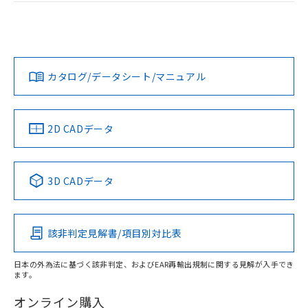
ログイン/会員登録
EU RoHS
注意事項・凡例
UL認証
CSA認証
CEマーキング
L: 18mm以上、φd: 55mm以上、D: 18mm以上、m: 40mm
以上、n: 54mm以上
Yes
Yes
Yes
金属埋め込み
対応状況
対応予定月
※1
※2
ダウンロードデータをご利用いただく前に、以下を必ずお読
タイムチャート
みください。
カタログ/データシート/マニュアル
対応済み
ソフトウェアの使用条件
LR型式承認
DNV型式承認
BV型式承認
KR型式承
（イギリス
（ノルウェー
（フランス
（韓国
船舶規格）
船舶規格）
船舶規格）
船舶規格
中国 RoHS
注意事項・凡例
2D CADデータ
No
No
No
No
l: 22mm以上、φd: 55mm以上、D: 22mm以上、m: 40mm
以上、n: 54mm以上
検出領域
中国 RoHS表
※1 ※2
3D CADデータ
この製品の規格認証/適合状況ページへ
Pb
Hg
Cd
Cr(VI)
その他の認証はこちらのページからご検索ください
該非判定見解書/項目別対比表
X
O
O
O
日本の外為法に基づく該非判定、およびEAR再輸出規制に関する見解が入手でき
ます。
"対応済み"や非含有の記載がされた商品であっても、流通
在庫等で未対応品が混在する可能性があります。
オンライン購入