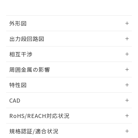
および当社の共同利用者が、当社の製
下記の非含有証明書をダウンロードするこ
品・サービスに関するお客様との取
とができます。
合意する
キャンセル
引・商談に必要な範囲で利用すること
をご了承ください。
外形図
EU RoHS指令（10物質）の非含有証明書
※当社の共同利用者とは、
"個人情報
51物質の非含有証明書（当社基準）
の共同利用に関して"
の「1.共同利
情報更新：2025/09/04
※本証明書は発行日時点で非含有を証明す
出力段回路図
用者の範囲」に記載されている法人を
るもので、過去に遡って非含有を証明する
指します。
外形図
情報更新：2025/09/04
ものではありません。
相互干渉
また、RoHS指令のフタル酸エステル類４
物質の対応では、対応完了までの期間は出
出力段回路図
情報更新：2025/09/04
周囲金属の影響
荷製品に未対応品が混在することから備考
欄に対応日を記載しておりました。
相互干渉
情報更新：2025/09/04
既に当社にて対応品への在庫切替を完了
特性図
していることから、特段のことがない限
周囲金属の影響
り、2022年1月12日より割愛しておりま
情報更新：2025/09/04
CAD
す。
検出物体の大きさと材質による影響
ログイン/会員登録いただくと、CADデータをダウンロー
RoHS/REACH対応状況
ドすることができます。
情報更新：2026/7/29
A: 200mm以上、B: 110mm以上
規格認証/適合状況