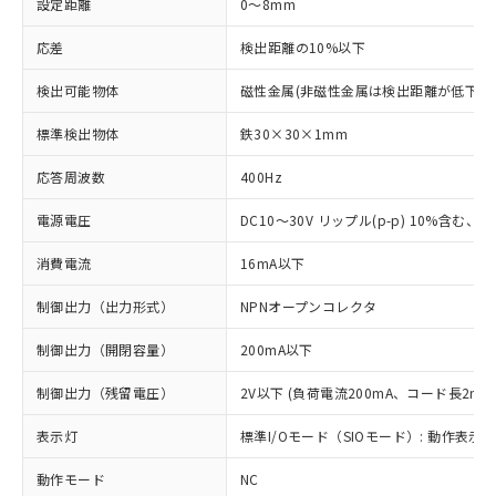
設定距離
0～8mm
応差
検出距離の10%以下
検出可能物体
磁性金属(非磁性金属は検出距離が低下し
標準検出物体
鉄30×30×1mm
応答周波数
400Hz
電源電圧
DC10～30V リップル(p-p) 10%含む、Cla
消費電流
16mA以下
制御出力（出力形式）
NPNオープンコレクタ
制御出力（開閉容量）
200mA以下
制御出力（残留電圧）
2V以下 (負荷電流200mA、コード長2m時
表示灯
標準I/Oモード（SIOモード）: 動作表示灯
動作モード
NC