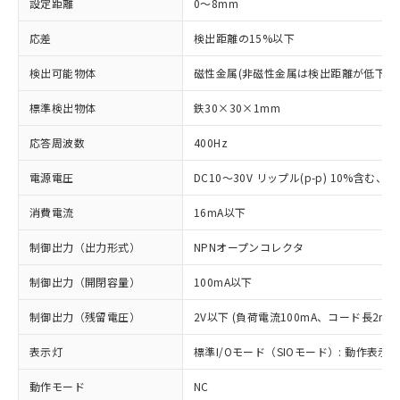
設定距離
0～8mm
応差
検出距離の15%以下
検出可能物体
磁性金属(非磁性金属は検出距離が低下し
標準検出物体
鉄30×30×1mm
応答周波数
400Hz
電源電圧
DC10～30V リップル(p-p) 10%含む、Cla
消費電流
16mA以下
制御出力（出力形式）
NPNオープンコレクタ
制御出力（開閉容量）
100mA以下
制御出力（残留電圧）
2V以下 (負荷電流100mA、コード長2m時
表示灯
標準I/Oモード（SIOモード）: 動作表示灯
動作モード
NC