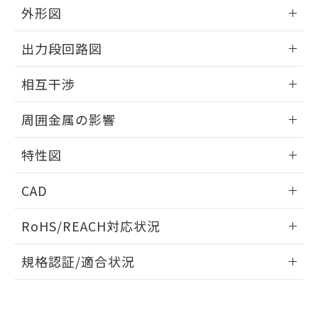
とができます。
合意する
キャンセル
外形図
引・商談に必要な範囲で利用すること
をご了承ください。
EU RoHS指令（10物質）の非含有証明書
情報更新：2025/09/04
※当社の共同利用者とは、
"個人情報
出力段回路図
51物質の非含有証明書（当社基準）
の共同利用に関して"
の「1.共同利
※本証明書は発行日時点で非含有を証明す
外形図
用者の範囲」に記載されている法人を
情報更新：2025/09/04
るもので、過去に遡って非含有を証明する
相互干渉
指します。
ものではありません。
出力段回路図
情報更新：2025/09/04
また、RoHS指令のフタル酸エステル類４
周囲金属の影響
物質の対応では、対応完了までの期間は出
荷製品に未対応品が混在することから備考
相互干渉
情報更新：2025/09/04
特性図
欄に対応日を記載しておりました。
既に当社にて対応品への在庫切替を完了
周囲金属の影響
情報更新：2025/09/04
していることから、特段のことがない限
CAD
り、2022年1月12日より割愛しておりま
検出物体の大きさと材質による影響
す。
ログイン/会員登録いただくと、CADデータをダウンロー
RoHS/REACH対応状況
ドすることができます。
情報更新：2026/7/29
A: 120mm以上、B: 100mm以上
規格認証/適合状況
ログイン/会員登録
EU RoHS
注意事項・凡例
UL認証
CSA認証
CEマーキング
L: 16mm以上、φd: 50mm以上、D: 16mm以上、m: 30mm
以上、n: 50mm以上