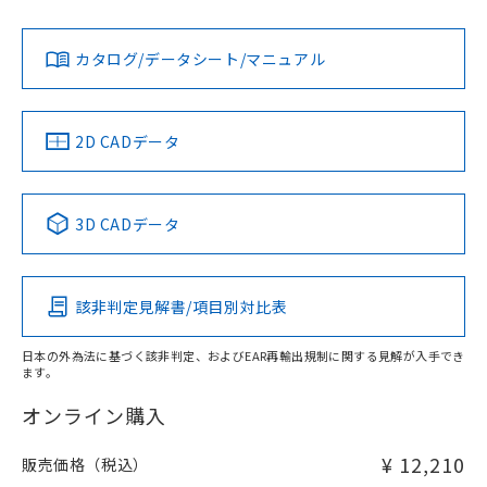
Yes
Yes
Yes
金属埋め込み
対応状況
対応予定月
※1
※2
ダウンロードデータをご利用いただく前に、以下を必ずお読
タイムチャート
みください。
カタログ/データシート/マニュアル
対応済み
ソフトウェアの使用条件
LR型式承認
DNV型式承認
BV型式承認
KR型式承
（イギリス
（ノルウェー
（フランス
（韓国
船舶規格）
船舶規格）
船舶規格）
船舶規格
中国 RoHS
注意事項・凡例
2D CADデータ
No
No
No
No
l: 20mm以上、φd: 50mm以上、D: 20mm以上、m: 30mm
以上、n: 50mm以上
検出領域
中国 RoHS表
※1 ※2
3D CADデータ
この製品の規格認証/適合状況ページへ
Pb
Hg
Cd
Cr(VI)
その他の認証はこちらのページからご検索ください
該非判定見解書/項目別対比表
X
O
O
O
日本の外為法に基づく該非判定、およびEAR再輸出規制に関する見解が入手でき
ます。
"対応済み"や非含有の記載がされた商品であっても、流通
在庫等で未対応品が混在する可能性があります。
オンライン購入
非含有品が必要な際は、弊社営業部門もしくは販売店へお
問い合わせください。
¥ 12,210
販売価格（税込）