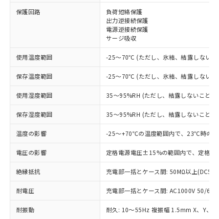
※1 対応状況
保護回路
負荷短絡保護
出力逆接続保護
電源逆接続保護
対応済み：EU RoHS指令（10物質）の
サージ吸収
非含有に対応した製品が提供可能な商品で
す。
使用温度範囲
-25～70℃ (ただし、氷結、結露しないこ
対応予定：EU RoHS指令（10物質）の非含
ご利用条件
有に対応した製品に切り替える予定のある
保存温度範囲
-25～70℃ (ただし、氷結、結露しないこ
商品です。
対応予定なし：EU RoHS指令（10物質）の
使用湿度範囲
35～95%RH (ただし、結露しないこと)
以下の条件をお読みいただき、同意のうえ
非含有に非対応の商品で、対応品を出す予
ご利用ください。
定はありません。
保存湿度範囲
35～95%RH (ただし、結露しないこと)
調査・確認中：EU RoHS指令（10物質）の
本サービスは、当社制御機器事業取扱
※1 中国RoHS○×表
非含有の対応状況を調査中または確認中の
温度の影響
-25～+70℃の温度範囲内で、23℃時の
商品の当社在庫状況および標準価格
商品です。
(税抜)を提供させていただくもので
「○」：最大均質材料含有率が中国RoHSの
電圧の影響
定格電源電圧±15%の範囲内で、定格電
非該当品：ライセンス料など無形物で、有
す。
基準値以下であることを示します。
害物質有無と関係のない商品です。
当社制御機器事業取扱商品の中には、
絶縁抵抗
充電部一括とケース間: 50MΩ以上(DC50
「×」：最大均質材料含有率が中国RoHSの
仕入先様の事情により、非含有部品として
本サービスの対象外となる商品もある
基準値を超えていることを示します。
いたものが、含有品と判明した場合などや
当社は、これら貴社製品のうち、外国
ことをご了承ください。
耐電圧
充電部一括とケース間: AC1000V 50/60Hz
「－」：未確認です。当社販売部門へお問
むを得ず変更することがあります。
為替および外国貿易法に定める商品
在庫状況および標準価格照会結果は、
い合わせください。
（以下｢規制貨物等」という）を輸出
記載している更新日時点での社内デー
耐振動
耐久: 10～55Hz 複振幅 1.5mm X、Y、Z
*EU RoHS指令（10物質）：
または国外への提供する場合は、日本