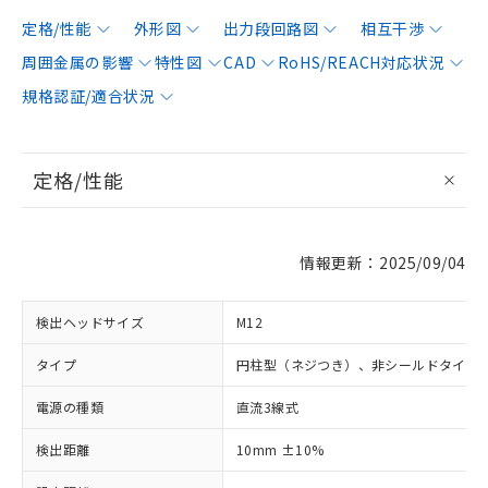
定格/性能
外形図
出力段回路図
相互干渉
周囲金属の影響
特性図
CAD
RoHS/REACH対応状況
規格認証/適合状況
定格/性能
情報更新：2025/09/04
検出ヘッドサイズ
M12
タイプ
円柱型（ネジつき）、非シールドタイプ
電源の種類
直流3線式
検出距離
10mm ±10%