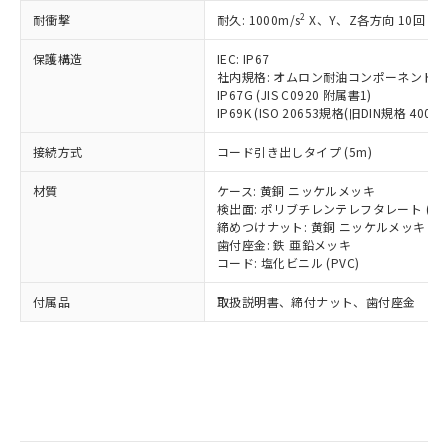
記
タに基づき作成されるものであり、閲
説明
鉛(Pb) 1000ppm以下、 水銀(Hg) 1000ppm以下、 カド
*中国RoHS10物質の基準値 (GB/T26572)：
国政府の輸出許可(または役務取引許
2
耐衝撃
耐久: 1000m/s
X、Y、Z各方向 10回
号
覧された時点での実際の在庫および標
ミウム(Cd) 100ppm以下、
Pb(鉛) :1000ppm、 Hg(水銀) : 1000ppm、 Cd(カドミウ
可)を取得するなどの必要な手続きを
六価クロム(Cr(Ⅵ)) 1000ppm以下、ポリ臭化ビフェニル
ム) : 100ppm、
準価格とは異なる場合があることをご
類(PBB) 1000ppm以下、ポリ臭化ジフェニルエーテル類
Cr(Ⅵ)(六価クロム) : 1000ppm、 PBBs(ポリ臭化ビフェ
とります。
保護構造
IEC: IP67
了承ください。
(PBDE) 1000ppm以下、フタル酸ビス(2-エチルヘキシ
○
一定数以上の在庫あり
ニル類) : 1000ppm、 PBDEs(ポリ臭化ジフェニルエーテ
社内規格: オムロン耐油コンポーネント評
当社は規制貨物を破棄する場合は、完
ル) (DEHP)(別名：DOP) 1000ppm以下、フタル酸ブチ
正式な納期状況および標準価格はお客
ル類) : 1000ppm、
IP67G (JIS C0920 附属書1)
ルベンジル（BBP） 1000ppm以下、フタル酸ジブチル
全に破砕するなど、違法に輸出されな
DBP(フタル酸ジブチル) : 1000ppm、 DIBP(フタル酸ジ
様のお取引先、またはお客様担当のオ
（DBP） 1000ppm以下、フタル酸ジイソブチル
IP69K (ISO 20653規格(旧DIN規格 40050 
イソブチル) : 1000ppm、 BBP(フタル酸ブチルベンジ
△
一定数には満たないが在庫あり
いよう必要な手段を講じます。
ムロン制御機器販売店・当社販売員に
(DIBP) 1000ppm以下
ル) : 1000ppm、
当社は貴社製品を、核兵器、ミサイ
但し、RoHS指令で産業用監視および制御機器に対する
DEHP(フタル酸ビス(2-エチルヘキシル)) : 1000ppm
ご相談ください。
接続方式
コード引き出しタイプ (5m)
適用除外項目は除く。
ル、化学兵器、生物兵器またはその他
－
在庫なし(最新の在庫状況につ
オムロン制御機器販売店や当社販売拠
フタル酸エステル類の４物質については閾値を超える意
武器並びにこれらの製造装置等に一切
いては、お客様のお取引先、ま
図的な使用がないことを確認しています。
点は「
販売ネットワーク
」をご確認
材質
ケース: 黄銅 ニッケルメッキ
※2 環境保護使用期限
使用いたしません。
たはお客様担当のオムロン制御
検出面: ポリブチレンテレフタレート (PB
ください。
当社は、貴社製品を第三者に販売する
締めつけナット: 黄銅 ニッケルメッキ
機器販売店・当社販売員にご確
在庫状況および標準価格結果を当社の
※2 対応予定月
「ｅ」：有害物質（10物質）のすべてが基
歯付座金: 鉄 亜鉛メッキ
場合は、上記1、2および3の内容を当
認ください)
事前の承諾なく第三者に漏洩または開
コード: 塩化ビニル (PVC)
準値以下であることを示します。
該第三者に通知します。また当社は、
示しないようお願いします。
部品在庫の切り替え状況などにより、予定
「10」：通常の使用状況下において有害物
販売先および販売に係わる関係者が違
マイパーツ機能（部品リスト作成サー
空
受注生産機種、また在庫状況の
付属品
取扱説明書、締付ナット、歯付座金
月が前後することがあります。
質が外部に漏えいし、環境に深刻な影響を
法に輸出するおそれがある場合は、取
ビス）をご利用いただくには、I-Web
白
情報を公開していない機種
及ぼさない年数を意味します。
り引きをいたしません。
メンバーズにご登録されている必要が
「－」：未確認です。当社販売部門へお問
あります。
い合わせください。
お客様が当ウェブサイト上で当社にご
※3 非含有証明書ダウンロード
登録された部品リストについて、当社
および当社の共同利用者が、当社の製
下記の非含有証明書をダウンロードするこ
品・サービスに関するお客様との取