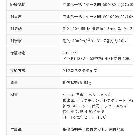
「－」：未確認です。当社販売部門へお問
むを得ず変更することがあります。
為替および外国貿易法に定める商品
絶縁抵抗
充電部一括とケース間: 50MΩ以上(DC500V
在庫状況および標準価格照会結果は、
い合わせください。
（以下｢規制貨物等」という）を輸出
記載している更新日時点での社内デー
*EU RoHS指令（10物質）：
または国外への提供する場合は、日本
耐電圧
充電部一括とケース間: AC1000V 50/60Hz 1
記
タに基づき作成されるものであり、閲
説明
鉛(Pb) 1000ppm以下、 水銀(Hg) 1000ppm以下、 カド
*中国RoHS10物質の基準値 (GB/T26572)：
国政府の輸出許可(または役務取引許
号
覧された時点での実際の在庫および標
ミウム(Cd) 100ppm以下、
Pb(鉛) :1000ppm、 Hg(水銀) : 1000ppm、 Cd(カドミウ
耐振動
耐久: 10～55Hz 複振幅 1.5mm X、Y、Z各
可)を取得するなどの必要な手続きを
六価クロム(Cr(Ⅵ)) 1000ppm以下、ポリ臭化ビフェニル
ム) : 100ppm、
準価格とは異なる場合があることをご
類(PBB) 1000ppm以下、ポリ臭化ジフェニルエーテル類
Cr(Ⅵ)(六価クロム) : 1000ppm、 PBBs(ポリ臭化ビフェ
とります。
了承ください。
(PBDE) 1000ppm以下、フタル酸ビス(2-エチルヘキシ
○
一定数以上の在庫あり
ニル類) : 1000ppm、 PBDEs(ポリ臭化ジフェニルエーテ
2
耐衝撃
耐久: 1000m/s
X、Y、Z各方向 10回
当社は規制貨物を破棄する場合は、完
ル) (DEHP)(別名：DOP) 1000ppm以下、フタル酸ブチ
正式な納期状況および標準価格はお客
ル類) : 1000ppm、
ルベンジル（BBP） 1000ppm以下、フタル酸ジブチル
全に破砕するなど、違法に輸出されな
DBP(フタル酸ジブチル) : 1000ppm、 DIBP(フタル酸ジ
様のお取引先、またはお客様担当のオ
（DBP） 1000ppm以下、フタル酸ジイソブチル
保護構造
IEC: IP67
イソブチル) : 1000ppm、 BBP(フタル酸ブチルベンジ
△
一定数には満たないが在庫あり
いよう必要な手段を講じます。
ムロン制御機器販売店・当社販売員に
(DIBP) 1000ppm以下
ル) : 1000ppm、
IP69K (ISO 20653規格(旧DIN規格 40050 PA
当社は貴社製品を、核兵器、ミサイ
但し、RoHS指令で産業用監視および制御機器に対する
DEHP(フタル酸ビス(2-エチルヘキシル)) : 1000ppm
ご相談ください。
適用除外項目は除く。
ル、化学兵器、生物兵器またはその他
－
在庫なし(最新の在庫状況につ
オムロン制御機器販売店や当社販売拠
接続方式
M12コネクタタイプ
フタル酸エステル類の４物質については閾値を超える意
武器並びにこれらの製造装置等に一切
いては、お客様のお取引先、ま
図的な使用がないことを確認しています。
点は「
販売ネットワーク
」をご確認
※2 環境保護使用期限
使用いたしません。
たはお客様担当のオムロン制御
質量
梱包状態: 約55g
ください。
当社は、貴社製品を第三者に販売する
機器販売店・当社販売員にご確
在庫状況および標準価格結果を当社の
※2 対応予定月
「ｅ」：有害物質（10物質）のすべてが基
場合は、上記1、2および3の内容を当
材質
ケース: 黄銅 ニッケルメッキ
認ください)
事前の承諾なく第三者に漏洩または開
準値以下であることを示します。
検出面: ポリブチレンテレフタレート (PBT)
該第三者に通知します。また当社は、
示しないようお願いします。
締めつけナット: 黄銅 ニッケルメッキ
部品在庫の切り替え状況などにより、予定
「10」：通常の使用状況下において有害物
販売先および販売に係わる関係者が違
マイパーツ機能（部品リスト作成サー
空
受注生産機種、また在庫状況の
歯付座金: 鉄 亜鉛メッキ
月が前後することがあります。
質が外部に漏えいし、環境に深刻な影響を
法に輸出するおそれがある場合は、取
ビス）をご利用いただくには、I-Web
白
情報を公開していない機種
コード: 塩化ビニル (PVC)
及ぼさない年数を意味します。
り引きをいたしません。
メンバーズにご登録されている必要が
「－」：未確認です。当社販売部門へお問
あります。
付属品
取扱説明書、締付ナット、歯付座金
い合わせください。
お客様が当ウェブサイト上で当社にご