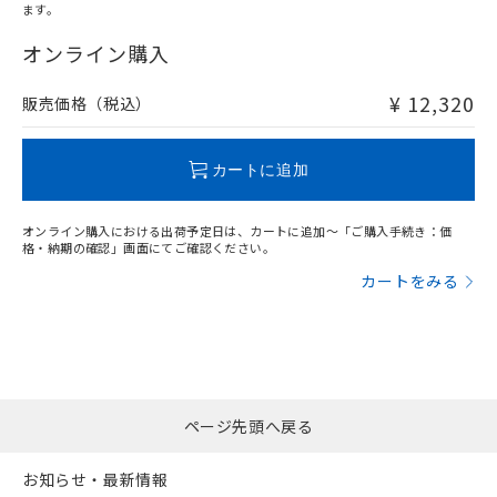
ます。
"対応済み"や非含有の記載がされた商品であっても、流通
在庫等で未対応品が混在する可能性があります。
オンライン購入
非含有品が必要な際は、弊社営業部門もしくは販売店へお
問い合わせください。
¥ 12,320
販売価格（税込）
この製品のRoHS/REACH対応状況ページへ
カートに追加
オンライン購入における出荷予定日は、カートに追加～「ご購入手続き：価
格・納期の確認」画面にてご確認ください。
カートをみる
ページ先頭へ戻る
お知らせ・最新情報