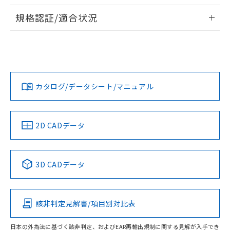
情報更新：2026/7/29
A: 120mm以上、B: 100mm以上
規格認証/適合状況
ログイン/会員登録
EU RoHS
注意事項・凡例
UL認証
CSA認証
CEマーキング
L: 16mm以上、φd: 50mm以上、D: 16mm以上、m: 30mm
以上、n: 50mm以上
Yes
Yes
Yes
金属埋め込み
対応状況
対応予定月
※1
※2
ダウンロードデータをご利用いただく前に、以下を必ずお読
みください。
カタログ/データシート/マニュアル
対応済み
ソフトウェアの使用条件
LR型式承認
DNV型式承認
BV型式承認
KR型式承
タイムチャート
（イギリス
（ノルウェー
（フランス
（韓国
船舶規格）
船舶規格）
船舶規格）
船舶規格
中国 RoHS
注意事項・凡例
2D CADデータ
No
No
No
No
l: 20mm以上、φd: 50mm以上、D: 20mm以上、m: 30mm
以上、n: 50mm以上
検出領域
中国 RoHS表
※1 ※2
3D CADデータ
この製品の規格認証/適合状況ページへ
Pb
Hg
Cd
Cr(VI)
その他の認証はこちらのページからご検索ください
該非判定見解書/項目別対比表
X
O
O
O
日本の外為法に基づく該非判定、およびEAR再輸出規制に関する見解が入手でき