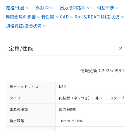
定格/性能
外形図
出力段回路図
相互干渉
周囲金属の影響
特性図
CAD
RoHS/REACH対応状況
規格認証/適合状況
定格/性能
情報更新：2025/09/04
検出ヘッドサイズ
M12
タイプ
円柱型（ネジつき）、非シールドタイプ
電源の種類
直流3線式
検出距離
10mm ±10%