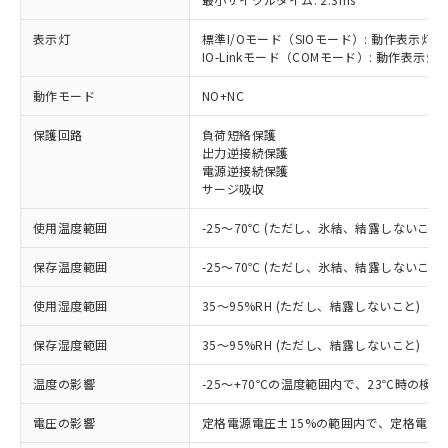
表示灯
標準I/Oモード（SIOモード）: 動作表示灯(
IO-Linkモード（COMモード）: 動作表示灯(
※1 対応状況
動作モード
NO+NC
対応済み：EU RoHS指令（10物質）の
保護回路
負荷短絡保護
非含有に対応した製品が提供可能な商品で
出力逆接続保護
す。
電源逆接続保護
対応予定：EU RoHS指令（10物質）の非含
サージ吸収
ご利用条件
有に対応した製品に切り替える予定のある
商品です。
使用温度範囲
-25～70℃ (ただし、氷結、結露しないこと)
対応予定なし：EU RoHS指令（10物質）の
以下の条件をお読みいただき、同意のうえ
非含有に非対応の商品で、対応品を出す予
保存温度範囲
-25～70℃ (ただし、氷結、結露しないこと)
ご利用ください。
定はありません。
使用湿度範囲
35～95%RH (ただし、結露しないこと)
調査・確認中：EU RoHS指令（10物質）の
本サービスは、当社制御機器事業取扱
※1 中国RoHS○×表
非含有の対応状況を調査中または確認中の
商品の当社在庫状況および標準価格
保存湿度範囲
35～95%RH (ただし、結露しないこと)
商品です。
(税抜)を提供させていただくもので
「○」：最大均質材料含有率が中国RoHSの
非該当品：ライセンス料など無形物で、有
す。
温度の影響
-25～+70℃の温度範囲内で、23℃時の検
基準値以下であることを示します。
害物質有無と関係のない商品です。
当社制御機器事業取扱商品の中には、
「×」：最大均質材料含有率が中国RoHSの
仕入先様の事情により、非含有部品として
本サービスの対象外となる商品もある
電圧の影響
定格電源電圧±15%の範囲内で、定格電源
基準値を超えていることを示します。
いたものが、含有品と判明した場合などや
当社は、これら貴社製品のうち、外国
ことをご了承ください。