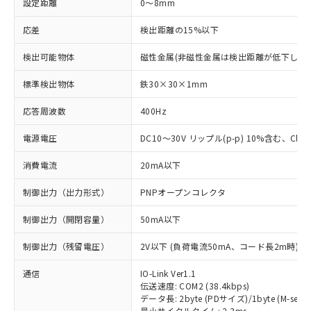
設定距離
0～8mm
応差
検出距離の15%以下
検出可能物体
磁性金属(非磁性金属は検出距離が低下します
標準検出物体
鉄30×30×1mm
応答周波数
400Hz
電源電圧
DC10～30V リップル(p-p) 10%含む、Class
消費電流
20mA以下
制御出力（出力形式）
PNPオープンコレクタ
制御出力（開閉容量）
50mA以下
制御出力（残留電圧）
2V以下 (負荷電流50mA、コード長2m時)
通信
IO-Link Ver1.1
伝送速度: COM2 (38.4kbps)
データ長: 2byte (PDサイズ)/1byte (M-seque
最小サイクルタイム: 2.3ms