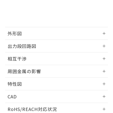
※3 非含有証明書ダウンロード
登録された部品リストについて、当社
および当社の共同利用者が、当社の製
下記の非含有証明書をダウンロードするこ
品・サービスに関するお客様との取
とができます。
合意する
キャンセル
引・商談に必要な範囲で利用すること
をご了承ください。
EU RoHS指令（10物質）の非含有証明書
※当社の共同利用者とは、
"個人情報
51物質の非含有証明書（当社基準）
外形図
の共同利用に関して"
の「1.共同利
※本証明書は発行日時点で非含有を証明す
用者の範囲」に記載されている法人を
情報更新：2025/09/04
るもので、過去に遡って非含有を証明する
指します。
出力段回路図
ものではありません。
また、RoHS指令のフタル酸エステル類４
外形図
情報更新：2025/09/04
相互干渉
物質の対応では、対応完了までの期間は出
荷製品に未対応品が混在することから備考
出力段回路図
情報更新：2025/09/04
欄に対応日を記載しておりました。
周囲金属の影響
既に当社にて対応品への在庫切替を完了
相互干渉
していることから、特段のことがない限
情報更新：2025/09/04
特性図
り、2022年1月12日より割愛しておりま
す。
周囲金属の影響
情報更新：2025/09/04
CAD
検出物体の大きさと材質による影響
ログイン/会員登録いただくと、CADデータをダウンロー
RoHS/REACH対応状況
ドすることができます。