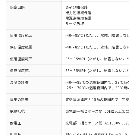
※1 対応状況
保護回路
負荷短絡保護
出力逆接続保護
対応済み：EU RoHS指令（10物質）の
電源逆接続保護
非含有に対応した製品が提供可能な商品で
サージ吸収
す。
対応予定：EU RoHS指令（10物質）の非含
使用温度範囲
-40～85℃ (ただし、氷結、結露しないこ
ご利用条件
有に対応した製品に切り替える予定のある
保存温度範囲
-40～85℃ (ただし、氷結、結露しないこ
商品です。
対応予定なし：EU RoHS指令（10物質）の
以下の条件をお読みいただき、同意のうえ
使用湿度範囲
35～95%RH (ただし、結露しないこと)
非含有に非対応の商品で、対応品を出す予
ご利用ください。
定はありません。
保存湿度範囲
35～95%RH (ただし、結露しないこと)
調査・確認中：EU RoHS指令（10物質）の
本サービスは、当社制御機器事業取扱
※1 中国RoHS○×表
非含有の対応状況を調査中または確認中の
商品の当社在庫状況および標準価格
温度の影響
-40～+85℃の温度範囲内で、23℃時の
商品です。
-25～+70℃の温度範囲内で、23℃時の
(税抜)を提供させていただくもので
「○」：最大均質材料含有率が中国RoHSの
非該当品：ライセンス料など無形物で、有
す。
基準値以下であることを示します。
害物質有無と関係のない商品です。
電圧の影響
定格電源電圧±15%の範囲内で、定格電
当社制御機器事業取扱商品の中には、
「×」：最大均質材料含有率が中国RoHSの
仕入先様の事情により、非含有部品として
本サービスの対象外となる商品もある
基準値を超えていることを示します。
いたものが、含有品と判明した場合などや
絶縁抵抗
充電部一括とケース間: 50MΩ以上(DC50
当社は、これら貴社製品のうち、外国
ことをご了承ください。
「－」：未確認です。当社販売部門へお問
むを得ず変更することがあります。
為替および外国貿易法に定める商品
在庫状況および標準価格照会結果は、
い合わせください。
耐電圧
充電部一括とケース間: AC1000V 50/60Hz
（以下｢規制貨物等」という）を輸出
記載している更新日時点での社内デー
*EU RoHS指令（10物質）：
または国外への提供する場合は、日本
記
タに基づき作成されるものであり、閲
説明
鉛(Pb) 1000ppm以下、 水銀(Hg) 1000ppm以下、 カド
耐振動
耐久: 10～55Hz 複振幅 1.5mm X、Y、Z