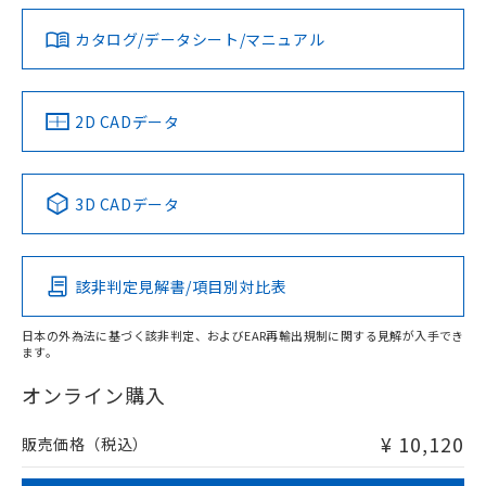
ダウンロードデータをご利用いただく前に、以下を必ずお読
みください。
カタログ/データシート/マニュアル
対応済み
ソフトウェアの使用条件
LR型式承認
DNV型式承認
BV型式承認
KR型式承
タイムチャート
（イギリス
（ノルウェー
（フランス
（韓国
船舶規格）
船舶規格）
船舶規格）
船舶規格
中国 RoHS
注意事項・凡例
2D CADデータ
No
No
No
No
l: 22mm以上、φd: 55mm以上、D: 22mm以上、m: 40mm
以上、n: 54mm以上
検出領域
中国 RoHS表
※1 ※2
3D CADデータ
この製品の規格認証/適合状況ページへ
Pb
Hg
Cd
Cr(VI)
その他の認証はこちらのページからご検索ください
該非判定見解書/項目別対比表
X
O
O
O
日本の外為法に基づく該非判定、およびEAR再輸出規制に関する見解が入手でき
ます。
"対応済み"や非含有の記載がされた商品であっても、流通
在庫等で未対応品が混在する可能性があります。
オンライン購入
非含有品が必要な際は、弊社営業部門もしくは販売店へお
問い合わせください。
¥ 10,120
販売価格（税込）