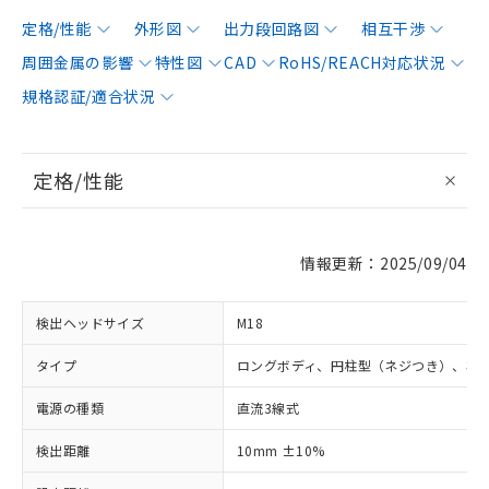
定格/性能
外形図
出力段回路図
相互干渉
周囲金属の影響
特性図
CAD
RoHS/REACH対応状況
規格認証/適合状況
定格/性能
情報更新：2025/09/04
検出ヘッドサイズ
M18
タイプ
ロングボディ、円柱型（ネジつき）、非
電源の種類
直流3線式
検出距離
10mm ±10%