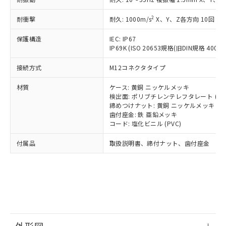
*中国RoHS10物質の基準値 (GB/T26572)：
国政府の輸出許可(または役務取引許
号
覧された時点での実際の在庫および標
ミウム(Cd) 100ppm以下、
Pb(鉛) :1000ppm、 Hg(水銀) : 1000ppm、 Cd(カドミウ
可)を取得するなどの必要な手続きを
六価クロム(Cr(Ⅵ)) 1000ppm以下、ポリ臭化ビフェニル
ム) : 100ppm、
準価格とは異なる場合があることをご
2
耐衝撃
耐久: 1000m/s
X、Y、Z各方向 10回
類(PBB) 1000ppm以下、ポリ臭化ジフェニルエーテル類
Cr(Ⅵ)(六価クロム) : 1000ppm、 PBBs(ポリ臭化ビフェ
とります。
了承ください。
(PBDE) 1000ppm以下、フタル酸ビス(2-エチルヘキシ
○
一定数以上の在庫あり
ニル類) : 1000ppm、 PBDEs(ポリ臭化ジフェニルエーテ
当社は規制貨物を破棄する場合は、完
ル) (DEHP)(別名：DOP) 1000ppm以下、フタル酸ブチ
正式な納期状況および標準価格はお客
ル類) : 1000ppm、
保護構造
IEC: IP67
ルベンジル（BBP） 1000ppm以下、フタル酸ジブチル
全に破砕するなど、違法に輸出されな
DBP(フタル酸ジブチル) : 1000ppm、 DIBP(フタル酸ジ
IP69K (ISO 20653規格(旧DIN規格 40050 
様のお取引先、またはお客様担当のオ
（DBP） 1000ppm以下、フタル酸ジイソブチル
イソブチル) : 1000ppm、 BBP(フタル酸ブチルベンジ
△
一定数には満たないが在庫あり
いよう必要な手段を講じます。
ムロン制御機器販売店・当社販売員に
(DIBP) 1000ppm以下
ル) : 1000ppm、
当社は貴社製品を、核兵器、ミサイ
但し、RoHS指令で産業用監視および制御機器に対する
接続方式
M12コネクタタイプ
DEHP(フタル酸ビス(2-エチルヘキシル)) : 1000ppm
ご相談ください。
適用除外項目は除く。
ル、化学兵器、生物兵器またはその他
－
在庫なし(最新の在庫状況につ
オムロン制御機器販売店や当社販売拠
フタル酸エステル類の４物質については閾値を超える意
材質
ケース: 黄銅 ニッケルメッキ
武器並びにこれらの製造装置等に一切
いては、お客様のお取引先、ま
図的な使用がないことを確認しています。
点は「
販売ネットワーク
」をご確認
検出面: ポリブチレンテレフタレート (PB
※2 環境保護使用期限
使用いたしません。
たはお客様担当のオムロン制御
ください。
締めつけナット: 黄銅 ニッケルメッキ
当社は、貴社製品を第三者に販売する
機器販売店・当社販売員にご確
在庫状況および標準価格結果を当社の
歯付座金: 鉄 亜鉛メッキ
※2 対応予定月
「ｅ」：有害物質（10物質）のすべてが基
場合は、上記1、2および3の内容を当
認ください)
事前の承諾なく第三者に漏洩または開
コード: 塩化ビニル (PVC)
準値以下であることを示します。
該第三者に通知します。また当社は、
示しないようお願いします。
部品在庫の切り替え状況などにより、予定
「10」：通常の使用状況下において有害物
販売先および販売に係わる関係者が違
付属品
取扱説明書、締付ナット、歯付座金
マイパーツ機能（部品リスト作成サー
空
受注生産機種、また在庫状況の
月が前後することがあります。
質が外部に漏えいし、環境に深刻な影響を
法に輸出するおそれがある場合は、取
ビス）をご利用いただくには、I-Web
白
情報を公開していない機種
及ぼさない年数を意味します。
り引きをいたしません。
メンバーズにご登録されている必要が
「－」：未確認です。当社販売部門へお問
あります。
い合わせください。
お客様が当ウェブサイト上で当社にご
※3 非含有証明書ダウンロード
登録された部品リストについて、当社
および当社の共同利用者が、当社の製
下記の非含有証明書をダウンロードするこ
品・サービスに関するお客様との取
とができます。