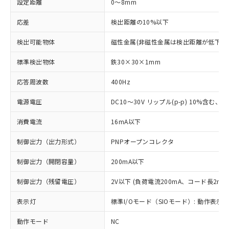
設定距離
0～8mm
応差
検出距離の10%以下
検出可能物体
磁性金属(非磁性金属は検出距離が低下し
標準検出物体
鉄30×30×1mm
応答周波数
400Hz
電源電圧
DC10～30V リップル(p-p) 10%含む、Cla
消費電流
16mA以下
制御出力（出力形式）
PNPオープンコレクタ
制御出力（開閉容量）
200mA以下
制御出力（残留電圧）
2V以下 (負荷電流200mA、コード長2m時
表示灯
標準I/Oモード（SIOモード）: 動作表示灯
動作モード
NC