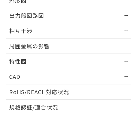
外形図
合意する
キャンセル
引・商談に必要な範囲で利用すること
をご了承ください。
情報更新：2025/09/04
EU RoHS指令（10物質）の非含有証明書
出力段回路図
※当社の共同利用者とは、
"個人情報
51物質の非含有証明書（当社基準）
の共同利用に関して"
の「1.共同利
外形図
※本証明書は発行日時点で非含有を証明す
情報更新：2025/09/04
用者の範囲」に記載されている法人を
相互干渉
るもので、過去に遡って非含有を証明する
指します。
ものではありません。
出力段回路図
情報更新：2025/09/04
また、RoHS指令のフタル酸エステル類４
周囲金属の影響
物質の対応では、対応完了までの期間は出
相互干渉
情報更新：2025/09/04
荷製品に未対応品が混在することから備考
特性図
欄に対応日を記載しておりました。
既に当社にて対応品への在庫切替を完了
周囲金属の影響
情報更新：2025/09/04
CAD
していることから、特段のことがない限
り、2022年1月12日より割愛しておりま
検出物体の大きさと材質による影響
ログイン/会員登録いただくと、CADデータをダウンロー
す。
RoHS/REACH対応状況
ドすることができます。
情報更新：2026/7/29
A: 200mm以上、B: 110mm以上
規格認証/適合状況
ログイン/会員登録
EU RoHS
注意事項・凡例
UL認証
CSA認証
CEマーキング
L: 18mm以上、φd: 55mm以上、D: 18mm以上、m: 40mm
以上、n: 54mm以上
Yes
Yes
Yes
金属埋め込み
対応状況
対応予定月
※1
※2