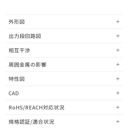
および当社の共同利用者が、当社の製
下記の非含有証明書をダウンロードするこ
品・サービスに関するお客様との取
とができます。
合意する
キャンセル
引・商談に必要な範囲で利用すること
をご了承ください。
外形図
EU RoHS指令（10物質）の非含有証明書
※当社の共同利用者とは、
"個人情報
51物質の非含有証明書（当社基準）
の共同利用に関して"
の「1.共同利
情報更新：2025/09/04
※本証明書は発行日時点で非含有を証明す
出力段回路図
用者の範囲」に記載されている法人を
るもので、過去に遡って非含有を証明する
指します。
外形図
情報更新：2025/09/04
ものではありません。
相互干渉
また、RoHS指令のフタル酸エステル類４
物質の対応では、対応完了までの期間は出
出力段回路図
情報更新：2025/09/04
周囲金属の影響
荷製品に未対応品が混在することから備考
欄に対応日を記載しておりました。
相互干渉
情報更新：2025/09/04
既に当社にて対応品への在庫切替を完了
特性図
していることから、特段のことがない限
周囲金属の影響
り、2022年1月12日より割愛しておりま
情報更新：2025/09/04
CAD
す。
検出物体の大きさと材質による影響
ログイン/会員登録いただくと、CADデータをダウンロー
RoHS/REACH対応状況
ドすることができます。
情報更新：2026/7/29
A: 200mm以上、B: 110mm以上
規格認証/適合状況