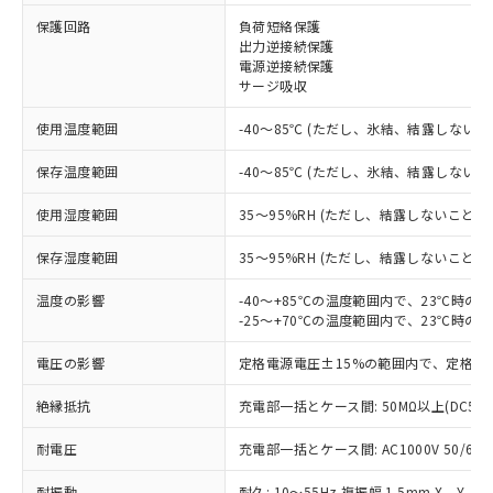
保護回路
負荷短絡保護
出力逆接続保護
※1 対応状況
電源逆接続保護
サージ吸収
対応済み：EU RoHS指令（10物質）の
非含有に対応した製品が提供可能な商品で
使用温度範囲
-40～85℃ (ただし、氷結、結露しないこ
す。
対応予定：EU RoHS指令（10物質）の非含
保存温度範囲
-40～85℃ (ただし、氷結、結露しないこ
ご利用条件
有に対応した製品に切り替える予定のある
商品です。
使用湿度範囲
35～95%RH (ただし、結露しないこと)
対応予定なし：EU RoHS指令（10物質）の
以下の条件をお読みいただき、同意のうえ
保存湿度範囲
35～95%RH (ただし、結露しないこと)
非含有に非対応の商品で、対応品を出す予
ご利用ください。
定はありません。
温度の影響
-40～+85℃の温度範囲内で、23℃時の
調査・確認中：EU RoHS指令（10物質）の
本サービスは、当社制御機器事業取扱
-25～+70℃の温度範囲内で、23℃時の
※1 中国RoHS○×表
非含有の対応状況を調査中または確認中の
商品の当社在庫状況および標準価格
商品です。
電圧の影響
(税抜)を提供させていただくもので
定格電源電圧±15%の範囲内で、定格電
「○」：最大均質材料含有率が中国RoHSの
非該当品：ライセンス料など無形物で、有
す。
基準値以下であることを示します。
害物質有無と関係のない商品です。
絶縁抵抗
充電部一括とケース間: 50MΩ以上(DC50
当社制御機器事業取扱商品の中には、
「×」：最大均質材料含有率が中国RoHSの
仕入先様の事情により、非含有部品として
本サービスの対象外となる商品もある
基準値を超えていることを示します。
いたものが、含有品と判明した場合などや
耐電圧
当社は、これら貴社製品のうち、外国
充電部一括とケース間: AC1000V 50/60Hz
ことをご了承ください。
「－」：未確認です。当社販売部門へお問
むを得ず変更することがあります。
為替および外国貿易法に定める商品
在庫状況および標準価格照会結果は、
い合わせください。
耐振動
耐久: 10～55Hz 複振幅 1.5mm X、Y、Z