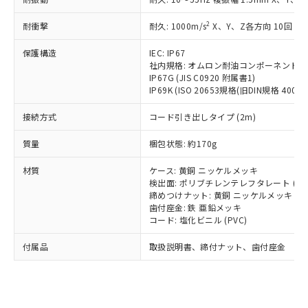
（以下｢規制貨物等」という）を輸出
記載している更新日時点での社内デー
*EU RoHS指令（10物質）：
または国外への提供する場合は、日本
記
タに基づき作成されるものであり、閲
説明
鉛(Pb) 1000ppm以下、 水銀(Hg) 1000ppm以下、 カド
2
耐衝撃
耐久: 1000m/s
X、Y、Z各方向 10回
*中国RoHS10物質の基準値 (GB/T26572)：
国政府の輸出許可(または役務取引許
号
覧された時点での実際の在庫および標
ミウム(Cd) 100ppm以下、
Pb(鉛) :1000ppm、 Hg(水銀) : 1000ppm、 Cd(カドミウ
可)を取得するなどの必要な手続きを
六価クロム(Cr(Ⅵ)) 1000ppm以下、ポリ臭化ビフェニル
ム) : 100ppm、
準価格とは異なる場合があることをご
保護構造
IEC: IP67
類(PBB) 1000ppm以下、ポリ臭化ジフェニルエーテル類
Cr(Ⅵ)(六価クロム) : 1000ppm、 PBBs(ポリ臭化ビフェ
とります。
了承ください。
社内規格: オムロン耐油コンポーネント評
(PBDE) 1000ppm以下、フタル酸ビス(2-エチルヘキシ
○
一定数以上の在庫あり
ニル類) : 1000ppm、 PBDEs(ポリ臭化ジフェニルエーテ
当社は規制貨物を破棄する場合は、完
ル) (DEHP)(別名：DOP) 1000ppm以下、フタル酸ブチ
正式な納期状況および標準価格はお客
IP67G (JIS C0920 附属書1)
ル類) : 1000ppm、
ルベンジル（BBP） 1000ppm以下、フタル酸ジブチル
全に破砕するなど、違法に輸出されな
DBP(フタル酸ジブチル) : 1000ppm、 DIBP(フタル酸ジ
IP69K (ISO 20653規格(旧DIN規格 40050 
様のお取引先、またはお客様担当のオ
（DBP） 1000ppm以下、フタル酸ジイソブチル
イソブチル) : 1000ppm、 BBP(フタル酸ブチルベンジ
△
一定数には満たないが在庫あり
いよう必要な手段を講じます。
ムロン制御機器販売店・当社販売員に
(DIBP) 1000ppm以下
ル) : 1000ppm、
接続方式
当社は貴社製品を、核兵器、ミサイ
コード引き出しタイプ (2m)
但し、RoHS指令で産業用監視および制御機器に対する
DEHP(フタル酸ビス(2-エチルヘキシル)) : 1000ppm
ご相談ください。
適用除外項目は除く。
ル、化学兵器、生物兵器またはその他
－
在庫なし(最新の在庫状況につ
オムロン制御機器販売店や当社販売拠
フタル酸エステル類の４物質については閾値を超える意
質量
梱包状態: 約170g
武器並びにこれらの製造装置等に一切
いては、お客様のお取引先、ま
図的な使用がないことを確認しています。
点は「
販売ネットワーク
」をご確認
※2 環境保護使用期限
使用いたしません。
たはお客様担当のオムロン制御
ください。
材質
ケース: 黄銅 ニッケルメッキ
当社は、貴社製品を第三者に販売する
機器販売店・当社販売員にご確
在庫状況および標準価格結果を当社の
検出面: ポリブチレンテレフタレート (PB
※2 対応予定月
「ｅ」：有害物質（10物質）のすべてが基
場合は、上記1、2および3の内容を当
認ください)
事前の承諾なく第三者に漏洩または開
締めつけナット: 黄銅 ニッケルメッキ
準値以下であることを示します。
該第三者に通知します。また当社は、
示しないようお願いします。
歯付座金: 鉄 亜鉛メッキ
部品在庫の切り替え状況などにより、予定
「10」：通常の使用状況下において有害物
販売先および販売に係わる関係者が違
コード: 塩化ビニル (PVC)
マイパーツ機能（部品リスト作成サー
空
受注生産機種、また在庫状況の
月が前後することがあります。
質が外部に漏えいし、環境に深刻な影響を
法に輸出するおそれがある場合は、取
ビス）をご利用いただくには、I-Web
白
情報を公開していない機種
及ぼさない年数を意味します。
付属品
り引きをいたしません。
取扱説明書、締付ナット、歯付座金
メンバーズにご登録されている必要が
「－」：未確認です。当社販売部門へお問
あります。
い合わせください。
お客様が当ウェブサイト上で当社にご
※3 非含有証明書ダウンロード
登録された部品リストについて、当社