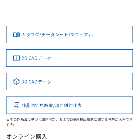
ログイン/会員登録
EU RoHS
注意事項・凡例
UL認証
CSA認証
CEマーキング
L: 18mm以上、φd: 55mm以上、D: 18mm以上、m: 40mm
以上、n: 54mm以上
Yes
Yes
Yes
金属埋め込み
対応状況
対応予定月
※1
※2
ダウンロードデータをご利用いただく前に、以下を必ずお読
みください。
カタログ/データシート/マニュアル
対応済み
ソフトウェアの使用条件
LR型式承認
DNV型式承認
BV型式承認
KR型式承
タイムチャート
（イギリス
（ノルウェー
（フランス
（韓国
船舶規格）
船舶規格）
船舶規格）
船舶規格
中国 RoHS
注意事項・凡例
2D CADデータ
No
No
No
No
l: 22mm以上、φd: 55mm以上、D: 22mm以上、m: 40mm
以上、n: 54mm以上
検出領域
中国 RoHS表
※1 ※2
3D CADデータ
この製品の規格認証/適合状況ページへ
Pb
Hg
Cd
Cr(VI)
その他の認証はこちらのページからご検索ください
該非判定見解書/項目別対比表
X
O
O
O
日本の外為法に基づく該非判定、およびEAR再輸出規制に関する見解が入手でき
ます。
"対応済み"や非含有の記載がされた商品であっても、流通
在庫等で未対応品が混在する可能性があります。
オンライン購入