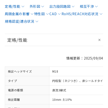
定格/性能
外形図
出力段回路図
相互干渉
周囲金属の影響
特性図
CAD
RoHS/REACH対応状況
規格認証/適合状況
定格/性能
情報更新：2025/09/04
検出ヘッドサイズ
M18
タイプ
円柱型（ネジつき）、非シールドタイプ
電源の種類
直流3線式
検出距離
10mm ±10%