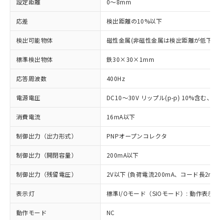
設定距離
0～8mm
応差
検出距離の10%以下
検出可能物体
磁性金属(非磁性金属は検出距離が低下し
標準検出物体
鉄30×30×1mm
応答周波数
400Hz
電源電圧
DC10～30V リップル(p-p) 10%含む、Cla
消費電流
16mA以下
制御出力（出力形式）
PNPオープンコレクタ
制御出力（開閉容量）
200mA以下
制御出力（残留電圧）
2V以下 (負荷電流200mA、コード長2m時
表示灯
標準I/Oモード（SIOモード）: 動作表示灯
動作モード
NC