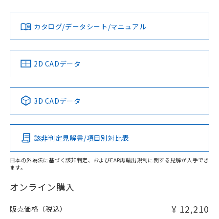
Yes
Yes
Yes
金属埋め込み
対応状況
対応予定月
※1
※2
ダウンロードデータをご利用いただく前に、以下を必ずお読
みください。
カタログ/データシート/マニュアル
対応済み
ソフトウェアの使用条件
LR型式承認
DNV型式承認
BV型式承認
KR型式承
タイムチャート
（イギリス
（ノルウェー
（フランス
（韓国
船舶規格）
船舶規格）
船舶規格）
船舶規格
中国 RoHS
注意事項・凡例
2D CADデータ
No
No
No
No
l: 20mm以上、φd: 50mm以上、D: 20mm以上、m: 30mm
以上、n: 50mm以上
検出領域
中国 RoHS表
※1 ※2
3D CADデータ
この製品の規格認証/適合状況ページへ
Pb
Hg
Cd
Cr(VI)
その他の認証はこちらのページからご検索ください
該非判定見解書/項目別対比表
X
O
O
O
日本の外為法に基づく該非判定、およびEAR再輸出規制に関する見解が入手でき
ます。
"対応済み"や非含有の記載がされた商品であっても、流通
在庫等で未対応品が混在する可能性があります。
オンライン購入
非含有品が必要な際は、弊社営業部門もしくは販売店へお
問い合わせください。
¥ 12,210
販売価格（税込）