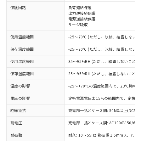
※1 対応状況
保護回路
負荷短絡保護
出力逆接続保護
電源逆接続保護
対応済み：EU RoHS指令（10物質）の
サージ吸収
非含有に対応した製品が提供可能な商品で
す。
使用温度範囲
-25～70℃ (ただし、氷結、結露しないこ
対応予定：EU RoHS指令（10物質）の非含
ご利用条件
有に対応した製品に切り替える予定のある
保存温度範囲
-25～70℃ (ただし、氷結、結露しないこ
商品です。
対応予定なし：EU RoHS指令（10物質）の
使用湿度範囲
35～95%RH (ただし、結露しないこと)
以下の条件をお読みいただき、同意のうえ
非含有に非対応の商品で、対応品を出す予
ご利用ください。
定はありません。
保存湿度範囲
35～95%RH (ただし、結露しないこと)
調査・確認中：EU RoHS指令（10物質）の
本サービスは、当社制御機器事業取扱
※1 中国RoHS○×表
非含有の対応状況を調査中または確認中の
温度の影響
-25～+70℃の温度範囲内で、23℃時の
商品の当社在庫状況および標準価格
商品です。
(税抜)を提供させていただくもので
「○」：最大均質材料含有率が中国RoHSの
電圧の影響
定格電源電圧±15%の範囲内で、定格電
非該当品：ライセンス料など無形物で、有
す。
基準値以下であることを示します。
害物質有無と関係のない商品です。
当社制御機器事業取扱商品の中には、
絶縁抵抗
充電部一括とケース間: 50MΩ以上(DC50
「×」：最大均質材料含有率が中国RoHSの
仕入先様の事情により、非含有部品として
本サービスの対象外となる商品もある
基準値を超えていることを示します。
いたものが、含有品と判明した場合などや
当社は、これら貴社製品のうち、外国
ことをご了承ください。
耐電圧
充電部一括とケース間: AC1000V 50/60Hz
「－」：未確認です。当社販売部門へお問
むを得ず変更することがあります。
為替および外国貿易法に定める商品
在庫状況および標準価格照会結果は、
い合わせください。
（以下｢規制貨物等」という）を輸出
記載している更新日時点での社内デー
耐振動
耐久: 10～55Hz 複振幅 1.5mm X、Y、Z
*EU RoHS指令（10物質）：
または国外への提供する場合は、日本