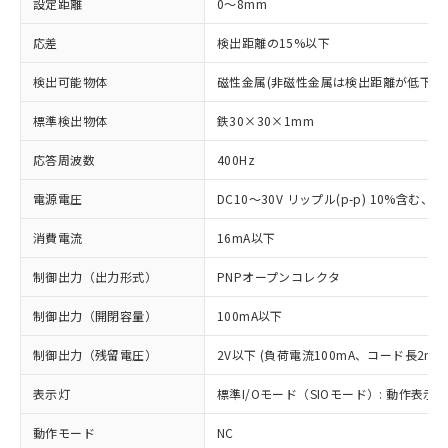
設定距離
0～8mm
応差
検出距離の15%以下
検出可能物体
磁性金属(非磁性金属は検出距離が低下し
標準検出物体
鉄30×30×1mm
応答周波数
400Hz
電源電圧
DC10～30V リップル(p-p) 10%含む、Cla
消費電流
16mA以下
制御出力（出力形式）
PNPオープンコレクタ
制御出力（開閉容量）
100mA以下
制御出力（残留電圧）
2V以下 (負荷電流100mA、コード長2m時
表示灯
標準I/Oモード（SIOモード）: 動作表示灯
動作モード
NC