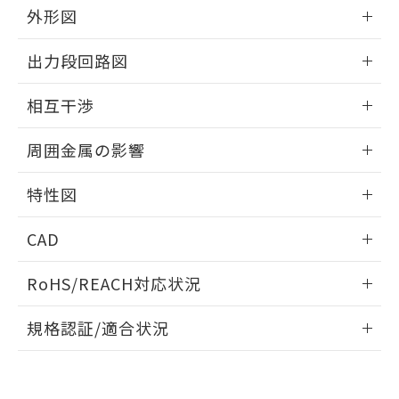
とができます。
合意する
キャンセル
外形図
引・商談に必要な範囲で利用すること
をご了承ください。
EU RoHS指令（10物質）の非含有証明書
情報更新：2025/09/04
※当社の共同利用者とは、
"個人情報
出力段回路図
51物質の非含有証明書（当社基準）
の共同利用に関して"
の「1.共同利
※本証明書は発行日時点で非含有を証明す
外形図
用者の範囲」に記載されている法人を
情報更新：2025/09/04
るもので、過去に遡って非含有を証明する
相互干渉
指します。
ものではありません。
出力段回路図
情報更新：2025/09/04
また、RoHS指令のフタル酸エステル類４
周囲金属の影響
物質の対応では、対応完了までの期間は出
荷製品に未対応品が混在することから備考
相互干渉
情報更新：2025/09/04
特性図
欄に対応日を記載しておりました。
既に当社にて対応品への在庫切替を完了
周囲金属の影響
情報更新：2025/09/04
していることから、特段のことがない限
CAD
り、2022年1月12日より割愛しておりま
検出物体の大きさと材質による影響
す。
ログイン/会員登録いただくと、CADデータをダウンロー
RoHS/REACH対応状況
ドすることができます。
情報更新：2026/7/29
A: 120mm以上、B: 100mm以上
規格認証/適合状況
ログイン/会員登録
EU RoHS
注意事項・凡例
UL認証
CSA認証
CEマーキング
L: 16mm以上、φd: 50mm以上、D: 16mm以上、m: 30mm
以上、n: 50mm以上