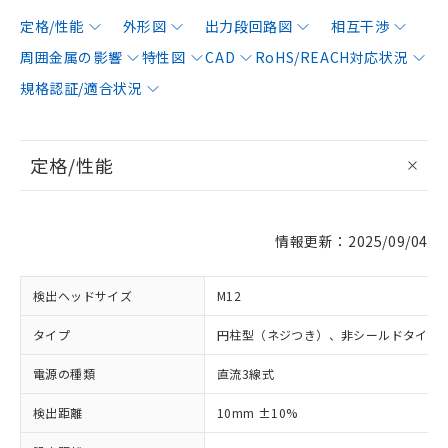
定格/性能
外形図
出力段回路図
相互干渉
周囲金属の影響
特性図
CAD
RoHS/REACH対応状況
規格認証/適合状況
定格/性能
情報更新：2025/09/04
検出ヘッドサイズ
M12
タイプ
円柱型（ネジつき）、非シールドタイプ
電源の種類
直流3線式
検出距離
10mm ±10%