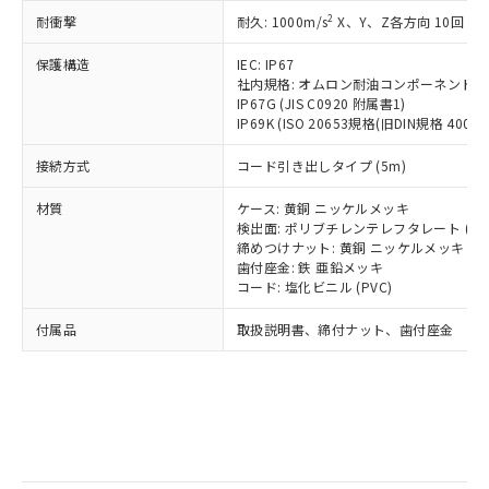
記
タに基づき作成されるものであり、閲
説明
鉛(Pb) 1000ppm以下、 水銀(Hg) 1000ppm以下、 カド
*中国RoHS10物質の基準値 (GB/T26572)：
国政府の輸出許可(または役務取引許
2
耐衝撃
耐久: 1000m/s
X、Y、Z各方向 10回
号
覧された時点での実際の在庫および標
ミウム(Cd) 100ppm以下、
Pb(鉛) :1000ppm、 Hg(水銀) : 1000ppm、 Cd(カドミウ
可)を取得するなどの必要な手続きを
六価クロム(Cr(Ⅵ)) 1000ppm以下、ポリ臭化ビフェニル
ム) : 100ppm、
準価格とは異なる場合があることをご
類(PBB) 1000ppm以下、ポリ臭化ジフェニルエーテル類
Cr(Ⅵ)(六価クロム) : 1000ppm、 PBBs(ポリ臭化ビフェ
とります。
保護構造
IEC: IP67
了承ください。
(PBDE) 1000ppm以下、フタル酸ビス(2-エチルヘキシ
○
一定数以上の在庫あり
ニル類) : 1000ppm、 PBDEs(ポリ臭化ジフェニルエーテ
社内規格: オムロン耐油コンポーネント評
当社は規制貨物を破棄する場合は、完
ル) (DEHP)(別名：DOP) 1000ppm以下、フタル酸ブチ
正式な納期状況および標準価格はお客
ル類) : 1000ppm、
IP67G (JIS C0920 附属書1)
ルベンジル（BBP） 1000ppm以下、フタル酸ジブチル
全に破砕するなど、違法に輸出されな
DBP(フタル酸ジブチル) : 1000ppm、 DIBP(フタル酸ジ
様のお取引先、またはお客様担当のオ
（DBP） 1000ppm以下、フタル酸ジイソブチル
IP69K (ISO 20653規格(旧DIN規格 40050 
イソブチル) : 1000ppm、 BBP(フタル酸ブチルベンジ
△
一定数には満たないが在庫あり
いよう必要な手段を講じます。
ムロン制御機器販売店・当社販売員に
(DIBP) 1000ppm以下
ル) : 1000ppm、
当社は貴社製品を、核兵器、ミサイ
但し、RoHS指令で産業用監視および制御機器に対する
DEHP(フタル酸ビス(2-エチルヘキシル)) : 1000ppm
ご相談ください。
接続方式
コード引き出しタイプ (5m)
適用除外項目は除く。
ル、化学兵器、生物兵器またはその他
－
在庫なし(最新の在庫状況につ
オムロン制御機器販売店や当社販売拠
フタル酸エステル類の４物質については閾値を超える意
武器並びにこれらの製造装置等に一切
いては、お客様のお取引先、ま
図的な使用がないことを確認しています。
点は「
販売ネットワーク
」をご確認
材質
ケース: 黄銅 ニッケルメッキ
※2 環境保護使用期限
使用いたしません。
たはお客様担当のオムロン制御
検出面: ポリブチレンテレフタレート (PB
ください。
当社は、貴社製品を第三者に販売する
締めつけナット: 黄銅 ニッケルメッキ
機器販売店・当社販売員にご確
在庫状況および標準価格結果を当社の
※2 対応予定月
「ｅ」：有害物質（10物質）のすべてが基
歯付座金: 鉄 亜鉛メッキ
場合は、上記1、2および3の内容を当
認ください)
事前の承諾なく第三者に漏洩または開
コード: 塩化ビニル (PVC)
準値以下であることを示します。
該第三者に通知します。また当社は、
示しないようお願いします。
部品在庫の切り替え状況などにより、予定
「10」：通常の使用状況下において有害物
販売先および販売に係わる関係者が違
マイパーツ機能（部品リスト作成サー
空
受注生産機種、また在庫状況の
付属品
取扱説明書、締付ナット、歯付座金
月が前後することがあります。
質が外部に漏えいし、環境に深刻な影響を
法に輸出するおそれがある場合は、取
ビス）をご利用いただくには、I-Web
白
情報を公開していない機種
及ぼさない年数を意味します。
り引きをいたしません。
メンバーズにご登録されている必要が
「－」：未確認です。当社販売部門へお問
あります。
い合わせください。
お客様が当ウェブサイト上で当社にご
※3 非含有証明書ダウンロード
登録された部品リストについて、当社
および当社の共同利用者が、当社の製
下記の非含有証明書をダウンロードするこ
品・サービスに関するお客様との取