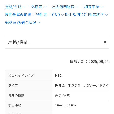
定格/性能
外形図
出力段回路図
相互干渉
周囲金属の影響
特性図
CAD
RoHS/REACH対応状況
規格認証/適合状況
定格/性能
情報更新：2025/09/04
検出ヘッドサイズ
M12
タイプ
円柱型（ネジつき）、非シールドタイプ
電源の種類
直流3線式
検出距離
10mm ±10%