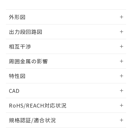
下記の非含有証明書をダウンロードするこ
品・サービスに関するお客様との取
とができます。
合意する
キャンセル
引・商談に必要な範囲で利用すること
外形図
をご了承ください。
EU RoHS指令（10物質）の非含有証明書
※当社の共同利用者とは、
"個人情報
51物質の非含有証明書（当社基準）
情報更新：2025/09/04
の共同利用に関して"
の「1.共同利
出力段回路図
※本証明書は発行日時点で非含有を証明す
用者の範囲」に記載されている法人を
るもので、過去に遡って非含有を証明する
外形図
指します。
情報更新：2025/09/04
ものではありません。
相互干渉
また、RoHS指令のフタル酸エステル類４
出力段回路図
情報更新：2025/09/04
物質の対応では、対応完了までの期間は出
周囲金属の影響
荷製品に未対応品が混在することから備考
欄に対応日を記載しておりました。
相互干渉
情報更新：2025/09/04
特性図
既に当社にて対応品への在庫切替を完了
していることから、特段のことがない限
周囲金属の影響
情報更新：2025/09/04
り、2022年1月12日より割愛しておりま
CAD
す。
検出物体の大きさと材質による影響
ログイン/会員登録いただくと、CADデータをダウンロー
RoHS/REACH対応状況
ドすることができます。
情報更新：2026/7/29
A: 120mm以上、B: 100mm以上
規格認証/適合状況
ログイン/会員登録
EU RoHS
注意事項・凡例