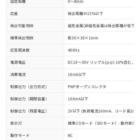
設定距離
0～8mm
応差
検出距離の15%以下
検出可能物体
磁性金属(非磁性金属は検出距離が低下し
標準検出物体
鉄30×30×1mm
応答周波数
400Hz
電源電圧
DC10～30V リップル(p-p) 10%含む、Cla
消費電流
16mA以下
制御出力（出力形式）
PNPオープンコレクタ
制御出力（開閉容量）
100mA以下
制御出力（残留電圧）
2V以下 (負荷電流100mA、コード長2m時
表示灯
標準I/Oモード（SIOモード）: 動作表示灯
動作モード
NC