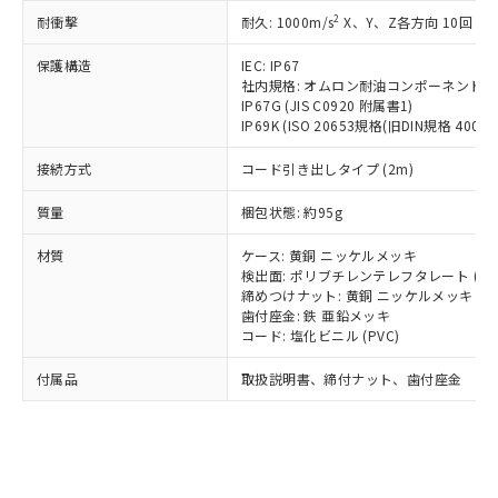
記載している更新日時点での社内デー
*EU RoHS指令（10物質）：
または国外への提供する場合は、日本
2
耐衝撃
記
タに基づき作成されるものであり、閲
説明
耐久: 1000m/s
X、Y、Z各方向 10回
鉛(Pb) 1000ppm以下、 水銀(Hg) 1000ppm以下、 カド
*中国RoHS10物質の基準値 (GB/T26572)：
国政府の輸出許可(または役務取引許
号
覧された時点での実際の在庫および標
ミウム(Cd) 100ppm以下、
Pb(鉛) :1000ppm、 Hg(水銀) : 1000ppm、 Cd(カドミウ
可)を取得するなどの必要な手続きを
六価クロム(Cr(Ⅵ)) 1000ppm以下、ポリ臭化ビフェニル
保護構造
IEC: IP67
ム) : 100ppm、
準価格とは異なる場合があることをご
類(PBB) 1000ppm以下、ポリ臭化ジフェニルエーテル類
Cr(Ⅵ)(六価クロム) : 1000ppm、 PBBs(ポリ臭化ビフェ
とります。
社内規格: オムロン耐油コンポーネント評
了承ください。
(PBDE) 1000ppm以下、フタル酸ビス(2-エチルヘキシ
○
一定数以上の在庫あり
ニル類) : 1000ppm、 PBDEs(ポリ臭化ジフェニルエーテ
IP67G (JIS C0920 附属書1)
当社は規制貨物を破棄する場合は、完
ル) (DEHP)(別名：DOP) 1000ppm以下、フタル酸ブチ
正式な納期状況および標準価格はお客
ル類) : 1000ppm、
IP69K (ISO 20653規格(旧DIN規格 40050 
ルベンジル（BBP） 1000ppm以下、フタル酸ジブチル
全に破砕するなど、違法に輸出されな
DBP(フタル酸ジブチル) : 1000ppm、 DIBP(フタル酸ジ
様のお取引先、またはお客様担当のオ
（DBP） 1000ppm以下、フタル酸ジイソブチル
イソブチル) : 1000ppm、 BBP(フタル酸ブチルベンジ
△
一定数には満たないが在庫あり
いよう必要な手段を講じます。
ムロン制御機器販売店・当社販売員に
(DIBP) 1000ppm以下
ル) : 1000ppm、
接続方式
コード引き出しタイプ (2m)
当社は貴社製品を、核兵器、ミサイ
但し、RoHS指令で産業用監視および制御機器に対する
DEHP(フタル酸ビス(2-エチルヘキシル)) : 1000ppm
ご相談ください。
適用除外項目は除く。
ル、化学兵器、生物兵器またはその他
－
在庫なし(最新の在庫状況につ
オムロン制御機器販売店や当社販売拠
質量
梱包状態: 約95g
フタル酸エステル類の４物質については閾値を超える意
武器並びにこれらの製造装置等に一切
いては、お客様のお取引先、ま
図的な使用がないことを確認しています。
点は「
販売ネットワーク
」をご確認
※2 環境保護使用期限
使用いたしません。
たはお客様担当のオムロン制御
材質
ください。
ケース: 黄銅 ニッケルメッキ
当社は、貴社製品を第三者に販売する
機器販売店・当社販売員にご確
検出面: ポリブチレンテレフタレート (PB
在庫状況および標準価格結果を当社の
※2 対応予定月
「ｅ」：有害物質（10物質）のすべてが基
場合は、上記1、2および3の内容を当
締めつけナット: 黄銅 ニッケルメッキ
認ください)
事前の承諾なく第三者に漏洩または開
準値以下であることを示します。
歯付座金: 鉄 亜鉛メッキ
該第三者に通知します。また当社は、
示しないようお願いします。
コード: 塩化ビニル (PVC)
部品在庫の切り替え状況などにより、予定
「10」：通常の使用状況下において有害物
販売先および販売に係わる関係者が違
マイパーツ機能（部品リスト作成サー
空
受注生産機種、また在庫状況の
月が前後することがあります。
質が外部に漏えいし、環境に深刻な影響を
法に輸出するおそれがある場合は、取
ビス）をご利用いただくには、I-Web
白
情報を公開していない機種
付属品
取扱説明書、締付ナット、歯付座金
及ぼさない年数を意味します。
り引きをいたしません。
メンバーズにご登録されている必要が
「－」：未確認です。当社販売部門へお問
あります。
い合わせください。
お客様が当ウェブサイト上で当社にご
※3 非含有証明書ダウンロード
登録された部品リストについて、当社
および当社の共同利用者が、当社の製