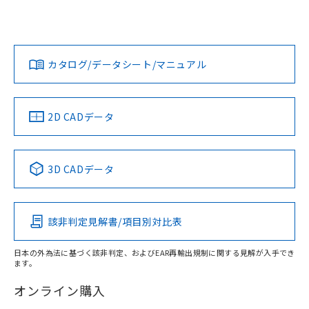
UL認証
CSA認証
CEマーキング
L: 16mm以上、φd: 50mm以上、D: 16mm以上、m: 30mm
以上、n: 50mm以上
Yes
Yes
Yes
金属埋め込み
対応状況
対応予定月
※1
※2
ダウンロードデータをご利用いただく前に、以下を必ずお読
みください。
カタログ/データシート/マニュアル
対応済み
ソフトウェアの使用条件
LR型式承認
DNV型式承認
BV型式承認
KR型式承
タイムチャート
（イギリス
（ノルウェー
（フランス
（韓国
船舶規格）
船舶規格）
船舶規格）
船舶規格
中国 RoHS
注意事項・凡例
2D CADデータ
No
No
No
No
l: 20mm以上、φd: 50mm以上、D: 20mm以上、m: 30mm
以上、n: 50mm以上
検出領域
中国 RoHS表
※1 ※2
3D CADデータ
この製品の規格認証/適合状況ページへ
Pb
Hg
Cd
Cr(VI)
その他の認証はこちらのページからご検索ください
該非判定見解書/項目別対比表
X
O
O
O
日本の外為法に基づく該非判定、およびEAR再輸出規制に関する見解が入手でき
ます。
"対応済み"や非含有の記載がされた商品であっても、流通
在庫等で未対応品が混在する可能性があります。
オンライン購入
非含有品が必要な際は、弊社営業部門もしくは販売店へお