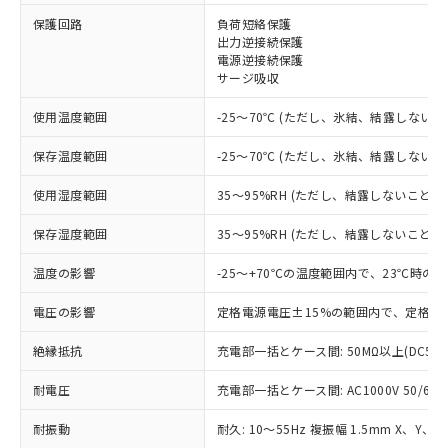
保護回路
負荷短絡保護
※1 対応状況
出力逆接続保護
電源逆接続保護
サージ吸収
対応済み：EU RoHS指令（10物質）の
非含有に対応した製品が提供可能な商品で
使用温度範囲
-25～70℃ (ただし、氷結、結露しないこ
す。
対応予定：EU RoHS指令（10物質）の非含
保存温度範囲
-25～70℃ (ただし、氷結、結露しないこ
ご利用条件
有に対応した製品に切り替える予定のある
商品です。
使用湿度範囲
35～95%RH (ただし、結露しないこと)
対応予定なし：EU RoHS指令（10物質）の
以下の条件をお読みいただき、同意のうえ
非含有に非対応の商品で、対応品を出す予
保存湿度範囲
35～95%RH (ただし、結露しないこと)
ご利用ください。
定はありません。
調査・確認中：EU RoHS指令（10物質）の
温度の影響
-25～+70℃の温度範囲内で、23℃時の
本サービスは、当社制御機器事業取扱
※1 中国RoHS○×表
非含有の対応状況を調査中または確認中の
商品の当社在庫状況および標準価格
商品です。
電圧の影響
定格電源電圧±15%の範囲内で、定格電
(税抜)を提供させていただくもので
「○」：最大均質材料含有率が中国RoHSの
非該当品：ライセンス料など無形物で、有
す。
基準値以下であることを示します。
絶縁抵抗
充電部一括とケース間: 50MΩ以上(DC50
害物質有無と関係のない商品です。
当社制御機器事業取扱商品の中には、
「×」：最大均質材料含有率が中国RoHSの
仕入先様の事情により、非含有部品として
本サービスの対象外となる商品もある
耐電圧
充電部一括とケース間: AC1000V 50/60Hz
基準値を超えていることを示します。
いたものが、含有品と判明した場合などや
当社は、これら貴社製品のうち、外国
ことをご了承ください。
「－」：未確認です。当社販売部門へお問
むを得ず変更することがあります。
為替および外国貿易法に定める商品
在庫状況および標準価格照会結果は、
耐振動
耐久: 10～55Hz 複振幅 1.5mm X、Y、Z
い合わせください。
（以下｢規制貨物等」という）を輸出