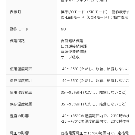
表示灯
標準I/Oモード（SIOモード）: 動作表示灯(
IO-Linkモード（COMモード）: 動作表示灯(
※1 対応状況
動作モード
NO
対応済み：EU RoHS指令（10物質）の
保護回路
負荷短絡保護
非含有に対応した製品が提供可能な商品で
出力逆接続保護
す。
電源逆接続保護
サージ吸収
対応予定：EU RoHS指令（10物質）の非含
ご利用条件
有に対応した製品に切り替える予定のある
使用温度範囲
-40～85℃ (ただし、氷結、結露しないこと)
商品です。
対応予定なし：EU RoHS指令（10物質）の
保存温度範囲
-40～85℃ (ただし、氷結、結露しないこと)
以下の条件をお読みいただき、同意のうえ
非含有に非対応の商品で、対応品を出す予
ご利用ください。
定はありません。
使用湿度範囲
35～95%RH (ただし、結露しないこと)
調査・確認中：EU RoHS指令（10物質）の
本サービスは、当社制御機器事業取扱
※1 中国RoHS○×表
非含有の対応状況を調査中または確認中の
保存湿度範囲
35～95%RH (ただし、結露しないこと)
商品の当社在庫状況および標準価格
商品です。
(税抜)を提供させていただくもので
「○」：最大均質材料含有率が中国RoHSの
非該当品：ライセンス料など無形物で、有
温度の影響
-40～+85℃の温度範囲内で、23℃時の検
す。
基準値以下であることを示します。
害物質有無と関係のない商品です。
-25～+70℃の温度範囲内で、23℃時の検
当社制御機器事業取扱商品の中には、
「×」：最大均質材料含有率が中国RoHSの
仕入先様の事情により、非含有部品として
本サービスの対象外となる商品もある
基準値を超えていることを示します。
電圧の影響
定格電源電圧±15%の範囲内で、定格電源
いたものが、含有品と判明した場合などや
当社は、これら貴社製品のうち、外国