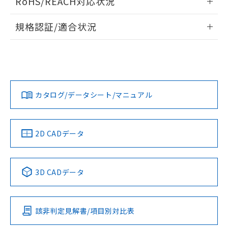
RoHS/REACH対応状況
ドすることができます。
情報更新：2026/7/29
A: 200mm以上、B: 110mm以上
規格認証/適合状況
ログイン/会員登録
EU RoHS
注意事項・凡例
UL認証
CSA認証
CEマーキング
L: 18mm以上、φd: 55mm以上、D: 18mm以上、m: 40mm
以上、n: 54mm以上
Yes
Yes
Yes
金属埋め込み
対応状況
対応予定月
※1
※2
ダウンロードデータをご利用いただく前に、以下を必ずお読
みください。
カタログ/データシート/マニュアル
対応済み
ソフトウェアの使用条件
LR型式承認
DNV型式承認
BV型式承認
KR型式承
タイムチャート
（イギリス
（ノルウェー
（フランス
（韓国
船舶規格）
船舶規格）
船舶規格）
船舶規格
中国 RoHS
注意事項・凡例
2D CADデータ
No
No
No
No
l: 22mm以上、φd: 55mm以上、D: 22mm以上、m: 40mm
以上、n: 54mm以上
検出領域
中国 RoHS表
※1 ※2
3D CADデータ
この製品の規格認証/適合状況ページへ
Pb
Hg
Cd
Cr(VI)
その他の認証はこちらのページからご検索ください
該非判定見解書/項目別対比表
X
O
O
O