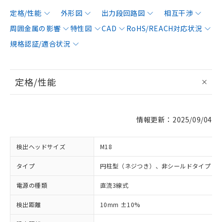
定格/性能
外形図
出力段回路図
相互干渉
周囲金属の影響
特性図
CAD
RoHS/REACH対応状況
規格認証/適合状況
定格/性能
情報更新：2025/09/04
検出ヘッドサイズ
M18
タイプ
円柱型（ネジつき）、非シールドタイプ
電源の種類
直流3線式
検出距離
10mm ±10%