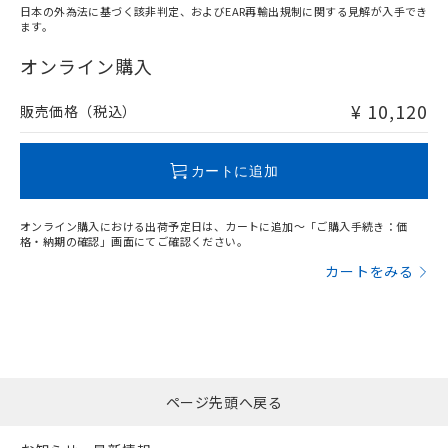
日本の外為法に基づく該非判定、およびEAR再輸出規制に関する見解が入手でき
ます。
"対応済み"や非含有の記載がされた商品であっても、流通
在庫等で未対応品が混在する可能性があります。
オンライン購入
非含有品が必要な際は、弊社営業部門もしくは販売店へお
問い合わせください。
¥ 10,120
販売価格（税込）
この製品のRoHS/REACH対応状況ページへ
カートに追加
オンライン購入における出荷予定日は、カートに追加～「ご購入手続き：価
格・納期の確認」画面にてご確認ください。
カートをみる
ページ先頭へ戻る