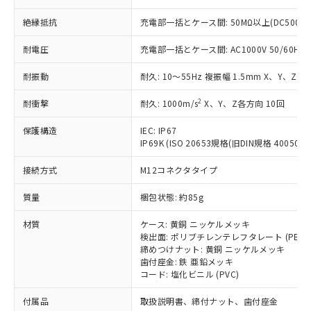
ことをご了承ください。
「－」：未確認です。当社販売部門へお問
むを得ず変更することがあります。
為替および外国貿易法に定める商品
在庫状況および標準価格照会結果は、
絶縁抵抗
充電部一括とケース間: 50MΩ以上(DC500V
い合わせください。
（以下｢規制貨物等」という）を輸出
記載している更新日時点での社内デー
*EU RoHS指令（10物質）：
または国外への提供する場合は、日本
記
タに基づき作成されるものであり、閲
説明
耐電圧
充電部一括とケース間: AC1000V 50/60Hz 1
鉛(Pb) 1000ppm以下、 水銀(Hg) 1000ppm以下、 カド
*中国RoHS10物質の基準値 (GB/T26572)：
国政府の輸出許可(または役務取引許
号
覧された時点での実際の在庫および標
ミウム(Cd) 100ppm以下、
Pb(鉛) :1000ppm、 Hg(水銀) : 1000ppm、 Cd(カドミウ
可)を取得するなどの必要な手続きを
六価クロム(Cr(Ⅵ)) 1000ppm以下、ポリ臭化ビフェニル
ム) : 100ppm、
準価格とは異なる場合があることをご
耐振動
耐久: 10～55Hz 複振幅 1.5mm X、Y、Z各
類(PBB) 1000ppm以下、ポリ臭化ジフェニルエーテル類
Cr(Ⅵ)(六価クロム) : 1000ppm、 PBBs(ポリ臭化ビフェ
とります。
了承ください。
(PBDE) 1000ppm以下、フタル酸ビス(2-エチルヘキシ
○
一定数以上の在庫あり
ニル類) : 1000ppm、 PBDEs(ポリ臭化ジフェニルエーテ
当社は規制貨物を破棄する場合は、完
2
ル) (DEHP)(別名：DOP) 1000ppm以下、フタル酸ブチ
耐衝撃
耐久: 1000m/s
X、Y、Z各方向 10回
正式な納期状況および標準価格はお客
ル類) : 1000ppm、
ルベンジル（BBP） 1000ppm以下、フタル酸ジブチル
全に破砕するなど、違法に輸出されな
DBP(フタル酸ジブチル) : 1000ppm、 DIBP(フタル酸ジ
様のお取引先、またはお客様担当のオ
（DBP） 1000ppm以下、フタル酸ジイソブチル
イソブチル) : 1000ppm、 BBP(フタル酸ブチルベンジ
△
一定数には満たないが在庫あり
いよう必要な手段を講じます。
保護構造
IEC: IP67
ムロン制御機器販売店・当社販売員に
(DIBP) 1000ppm以下
ル) : 1000ppm、
IP69K (ISO 20653規格(旧DIN規格 40050 PA
当社は貴社製品を、核兵器、ミサイ
但し、RoHS指令で産業用監視および制御機器に対する
DEHP(フタル酸ビス(2-エチルヘキシル)) : 1000ppm
ご相談ください。
適用除外項目は除く。
ル、化学兵器、生物兵器またはその他
－
在庫なし(最新の在庫状況につ
オムロン制御機器販売店や当社販売拠
フタル酸エステル類の４物質については閾値を超える意
接続方式
M12コネクタタイプ
武器並びにこれらの製造装置等に一切
いては、お客様のお取引先、ま
図的な使用がないことを確認しています。
点は「
販売ネットワーク
」をご確認
※2 環境保護使用期限
使用いたしません。
たはお客様担当のオムロン制御
ください。
質量
梱包状態: 約85g
当社は、貴社製品を第三者に販売する
機器販売店・当社販売員にご確
在庫状況および標準価格結果を当社の
※2 対応予定月
「ｅ」：有害物質（10物質）のすべてが基
場合は、上記1、2および3の内容を当
認ください)
事前の承諾なく第三者に漏洩または開
材質
ケース: 黄銅 ニッケルメッキ
準値以下であることを示します。
該第三者に通知します。また当社は、
示しないようお願いします。
検出面: ポリブチレンテレフタレート (PBT)
部品在庫の切り替え状況などにより、予定
「10」：通常の使用状況下において有害物
販売先および販売に係わる関係者が違
締めつけナット: 黄銅 ニッケルメッキ
マイパーツ機能（部品リスト作成サー
空
受注生産機種、また在庫状況の
月が前後することがあります。
質が外部に漏えいし、環境に深刻な影響を
法に輸出するおそれがある場合は、取
歯付座金: 鉄 亜鉛メッキ
ビス）をご利用いただくには、I-Web
白
情報を公開していない機種
及ぼさない年数を意味します。
コード: 塩化ビニル (PVC)
り引きをいたしません。
メンバーズにご登録されている必要が
「－」：未確認です。当社販売部門へお問
あります。
付属品
取扱説明書、締付ナット、歯付座金
い合わせください。
お客様が当ウェブサイト上で当社にご