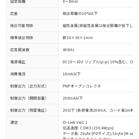
設定距離
0～8mm
応差
検出距離の10%以下
検出可能物体
磁性金属(非磁性金属は検出距離が低下します
標準検出物体
鉄30×30×1mm
応答周波数
400Hz
電源電圧
DC10～30V リップル(p-p) 10%含む、Class
消費電流
16mA以下
制御出力（出力形式）
PNPオープンコレクタ
制御出力（開閉容量）
200mA以下
制御出力（残留電圧）
2V以下 (負荷電流200mA、コード長2m時)
通信
IO-Link Ver1.1
伝送速度: COM3 (230.4kbps)
データ長: 2byte (PDサイズ)/1byte (M-seque
最小サイクルタイム: 0.4ms