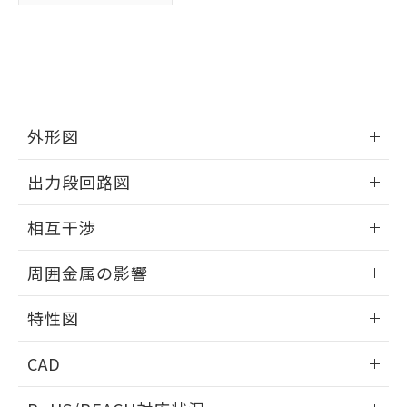
※3 非含有証明書ダウンロード
登録された部品リストについて、当社
および当社の共同利用者が、当社の製
下記の非含有証明書をダウンロードするこ
品・サービスに関するお客様との取
とができます。
合意する
キャンセル
引・商談に必要な範囲で利用すること
をご了承ください。
EU RoHS指令（10物質）の非含有証明書
※当社の共同利用者とは、
"個人情報
51物質の非含有証明書（当社基準）
の共同利用に関して"
の「1.共同利
外形図
※本証明書は発行日時点で非含有を証明す
用者の範囲」に記載されている法人を
るもので、過去に遡って非含有を証明する
情報更新：2025/09/04
指します。
出力段回路図
ものではありません。
また、RoHS指令のフタル酸エステル類４
外形図
情報更新：2025/09/04
物質の対応では、対応完了までの期間は出
相互干渉
荷製品に未対応品が混在することから備考
出力段回路図
欄に対応日を記載しておりました。
情報更新：2025/09/04
周囲金属の影響
既に当社にて対応品への在庫切替を完了
していることから、特段のことがない限
相互干渉
情報更新：2025/09/04
り、2022年1月12日より割愛しておりま
特性図
す。
周囲金属の影響
情報更新：2025/09/04
CAD
検出物体の大きさと材質による影響
ログイン/会員登録いただくと、CADデータをダウンロー