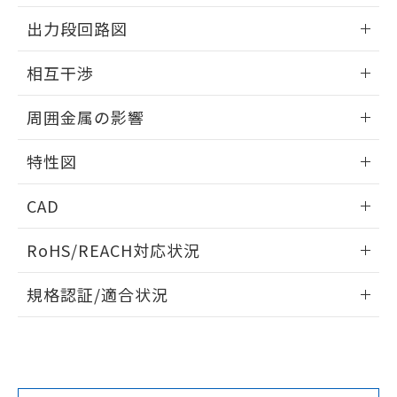
情報更新：2025/09/04
をご了承ください。
出力段回路図
EU RoHS指令（10物質）の非含有証明書
※当社の共同利用者とは、
"個人情報
51物質の非含有証明書（当社基準）
の共同利用に関して"
の「1.共同利
外形図
情報更新：2025/09/04
※本証明書は発行日時点で非含有を証明す
相互干渉
用者の範囲」に記載されている法人を
るもので、過去に遡って非含有を証明する
指します。
出力段回路図
ものではありません。
情報更新：2025/09/04
周囲金属の影響
また、RoHS指令のフタル酸エステル類４
物質の対応では、対応完了までの期間は出
相互干渉
情報更新：2025/09/04
荷製品に未対応品が混在することから備考
特性図
欄に対応日を記載しておりました。
周囲金属の影響
情報更新：2025/09/04
既に当社にて対応品への在庫切替を完了
CAD
していることから、特段のことがない限
り、2022年1月12日より割愛しておりま
検出物体の大きさと材質による影響
ログイン/会員登録いただくと、CADデータをダウンロー
RoHS/REACH対応状況
す。
ドすることができます。
情報更新：2026/7/29
A: 50mm以上、B: 35mm以上
規格認証/適合状況
ログイン/会員登録
EU RoHS
注意事項・凡例
UL認証
CSA認証
CEマーキング
L: 0mm以上、φd: 30mm以上、D: 0mm以上、m: 40mm以
上、n: 45mm以上
Yes
Yes
Yes
金属埋め込み
対応状況
対応予定月
※1
※2
ダウンロードデータをご利用いただく前に、以下を必ずお読