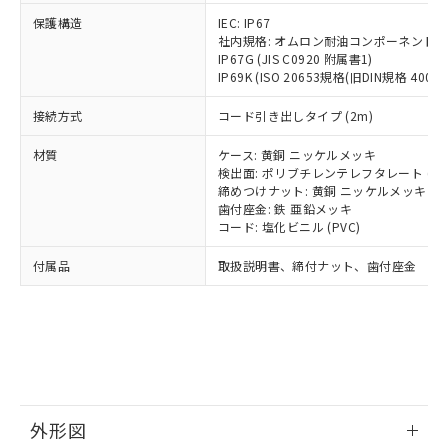
号
覧された時点での実際の在庫および標
ミウム(Cd) 100ppm以下、
Pb(鉛) :1000ppm、 Hg(水銀) : 1000ppm、 Cd(カドミウ
可)を取得するなどの必要な手続きを
六価クロム(Cr(Ⅵ)) 1000ppm以下、ポリ臭化ビフェニル
ム) : 100ppm、
保護構造
IEC: IP67
準価格とは異なる場合があることをご
類(PBB) 1000ppm以下、ポリ臭化ジフェニルエーテル類
Cr(Ⅵ)(六価クロム) : 1000ppm、 PBBs(ポリ臭化ビフェ
とります。
社内規格: オムロン耐油コンポーネント評
了承ください。
(PBDE) 1000ppm以下、フタル酸ビス(2-エチルヘキシ
○
一定数以上の在庫あり
ニル類) : 1000ppm、 PBDEs(ポリ臭化ジフェニルエーテ
IP67G (JIS C0920 附属書1)
当社は規制貨物を破棄する場合は、完
ル) (DEHP)(別名：DOP) 1000ppm以下、フタル酸ブチ
正式な納期状況および標準価格はお客
ル類) : 1000ppm、
IP69K (ISO 20653規格(旧DIN規格 40050 
ルベンジル（BBP） 1000ppm以下、フタル酸ジブチル
全に破砕するなど、違法に輸出されな
DBP(フタル酸ジブチル) : 1000ppm、 DIBP(フタル酸ジ
様のお取引先、またはお客様担当のオ
（DBP） 1000ppm以下、フタル酸ジイソブチル
イソブチル) : 1000ppm、 BBP(フタル酸ブチルベンジ
△
一定数には満たないが在庫あり
いよう必要な手段を講じます。
ムロン制御機器販売店・当社販売員に
(DIBP) 1000ppm以下
ル) : 1000ppm、
接続方式
コード引き出しタイプ (2m)
当社は貴社製品を、核兵器、ミサイ
但し、RoHS指令で産業用監視および制御機器に対する
DEHP(フタル酸ビス(2-エチルヘキシル)) : 1000ppm
ご相談ください。
適用除外項目は除く。
ル、化学兵器、生物兵器またはその他
－
在庫なし(最新の在庫状況につ
オムロン制御機器販売店や当社販売拠
フタル酸エステル類の４物質については閾値を超える意
材質
ケース: 黄銅 ニッケルメッキ
武器並びにこれらの製造装置等に一切
いては、お客様のお取引先、ま
図的な使用がないことを確認しています。
点は「
販売ネットワーク
」をご確認
検出面: ポリブチレンテレフタレート (PB
※2 環境保護使用期限
使用いたしません。
たはお客様担当のオムロン制御
締めつけナット: 黄銅 ニッケルメッキ
ください。
当社は、貴社製品を第三者に販売する
歯付座金: 鉄 亜鉛メッキ
機器販売店・当社販売員にご確
在庫状況および標準価格結果を当社の
※2 対応予定月
「ｅ」：有害物質（10物質）のすべてが基
コード: 塩化ビニル (PVC)
場合は、上記1、2および3の内容を当
認ください)
事前の承諾なく第三者に漏洩または開
準値以下であることを示します。
該第三者に通知します。また当社は、
示しないようお願いします。
付属品
取扱説明書、締付ナット、歯付座金
部品在庫の切り替え状況などにより、予定
「10」：通常の使用状況下において有害物
販売先および販売に係わる関係者が違
マイパーツ機能（部品リスト作成サー
空
受注生産機種、また在庫状況の
月が前後することがあります。
質が外部に漏えいし、環境に深刻な影響を
法に輸出するおそれがある場合は、取
ビス）をご利用いただくには、I-Web
白
情報を公開していない機種
及ぼさない年数を意味します。
り引きをいたしません。
メンバーズにご登録されている必要が
「－」：未確認です。当社販売部門へお問
あります。
い合わせください。
お客様が当ウェブサイト上で当社にご
※3 非含有証明書ダウンロード
登録された部品リストについて、当社
および当社の共同利用者が、当社の製
下記の非含有証明書をダウンロードするこ
品・サービスに関するお客様との取
外形図
とができます。
合意する
キャンセル
引・商談に必要な範囲で利用すること