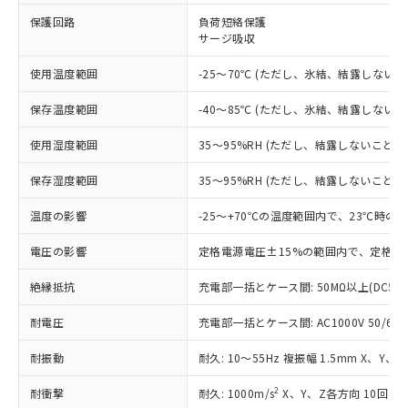
※1 対応状況
保護回路
負荷短絡保護
サージ吸収
対応済み：EU RoHS指令（10物質）の
非含有に対応した製品が提供可能な商品で
使用温度範囲
-25～70℃ (ただし、氷結、結露しないこ
す。
対応予定：EU RoHS指令（10物質）の非含
ご利用条件
保存温度範囲
-40～85℃ (ただし、氷結、結露しないこ
有に対応した製品に切り替える予定のある
商品です。
使用湿度範囲
35～95%RH (ただし、結露しないこと)
対応予定なし：EU RoHS指令（10物質）の
以下の条件をお読みいただき、同意のうえ
非含有に非対応の商品で、対応品を出す予
保存湿度範囲
35～95%RH (ただし、結露しないこと)
ご利用ください。
定はありません。
調査・確認中：EU RoHS指令（10物質）の
温度の影響
-25～+70℃の温度範囲内で、23℃時の
本サービスは、当社制御機器事業取扱
※1 中国RoHS○×表
非含有の対応状況を調査中または確認中の
商品の当社在庫状況および標準価格
商品です。
電圧の影響
定格電源電圧±15%の範囲内で、定格電
(税抜)を提供させていただくもので
「○」：最大均質材料含有率が中国RoHSの
非該当品：ライセンス料など無形物で、有
す。
基準値以下であることを示します。
絶縁抵抗
充電部一括とケース間: 50MΩ以上(DC50
害物質有無と関係のない商品です。
当社制御機器事業取扱商品の中には、
「×」：最大均質材料含有率が中国RoHSの
仕入先様の事情により、非含有部品として
本サービスの対象外となる商品もある
耐電圧
充電部一括とケース間: AC1000V 50/60Hz
基準値を超えていることを示します。
いたものが、含有品と判明した場合などや
当社は、これら貴社製品のうち、外国
ことをご了承ください。
「－」：未確認です。当社販売部門へお問
むを得ず変更することがあります。
為替および外国貿易法に定める商品
在庫状況および標準価格照会結果は、
耐振動
耐久: 10～55Hz 複振幅 1.5mm X、Y、
い合わせください。
（以下｢規制貨物等」という）を輸出
記載している更新日時点での社内デー
*EU RoHS指令（10物質）：
または国外への提供する場合は、日本
記
タに基づき作成されるものであり、閲
説明
2
耐衝撃
耐久: 1000m/s
X、Y、Z各方向 10回
鉛(Pb) 1000ppm以下、 水銀(Hg) 1000ppm以下、 カド
*中国RoHS10物質の基準値 (GB/T26572)：
国政府の輸出許可(または役務取引許