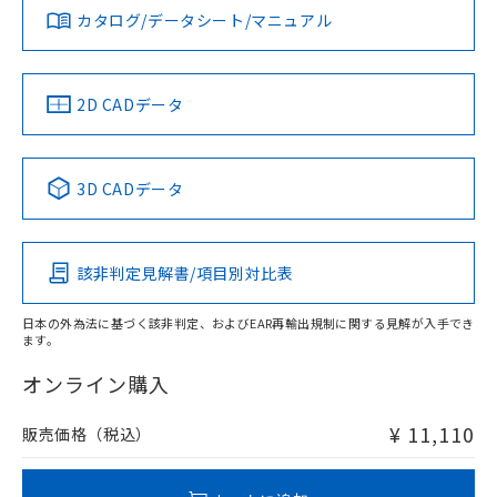
みください。
カタログ/データシート/マニュアル
対応済み
ソフトウェアの使用条件
LR型式承認
DNV型式承認
BV型式承認
KR型式承
タイムチャート
（イギリス
（ノルウェー
（フランス
（韓国
船舶規格）
船舶規格）
船舶規格）
船舶規格
中国 RoHS
注意事項・凡例
2D CADデータ
No
No
No
No
l: 0mm以上、φd: 30mm以上、D: 0mm以上、m: 40mm以
上、n: 45mm以上
中国 RoHS表
※1 ※2
3D CADデータ
この製品の規格認証/適合状況ページへ
Pb
Hg
Cd
Cr(VI)
その他の認証はこちらのページからご検索ください
該非判定見解書/項目別対比表
X
O
O
O
検出領域
日本の外為法に基づく該非判定、およびEAR再輸出規制に関する見解が入手でき
ます。
"対応済み"や非含有の記載がされた商品であっても、流通
在庫等で未対応品が混在する可能性があります。
オンライン購入
非含有品が必要な際は、弊社営業部門もしくは販売店へお
問い合わせください。
¥ 11,110
販売価格（税込）
この製品のRoHS/REACH対応状況ページへ