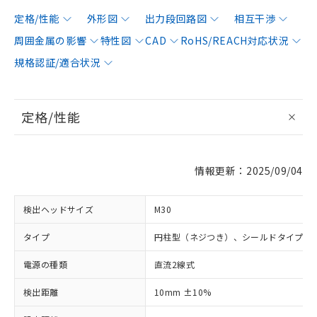
定格/性能
外形図
出力段回路図
相互干渉
周囲金属の影響
特性図
CAD
RoHS/REACH対応状況
規格認証/適合状況
定格/性能
情報更新：2025/09/04
検出ヘッドサイズ
M30
タイプ
円柱型（ネジつき）、シールドタイプ
電源の種類
直流2線式
検出距離
10mm ±10%