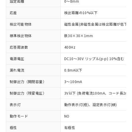
設定距離
0～8mm
応差
検出距離の10%以下
検出可能物体
磁性金属(非磁性金属は検出距離が低下し
標準検出物体
鉄30×30×1mm
応答周波数
400Hz
電源電圧
DC10～30V リップル(p-p) 10%含む
漏れ電流
0.8mA以下
制御出力（開閉容量）
3～100mA
制御出力（残留電圧）
3V以下 (負荷電流100mA、コード長2m時
表示灯
動作表示灯(橙)、設定表示灯(緑)
動作モード
NO
極性
有極性