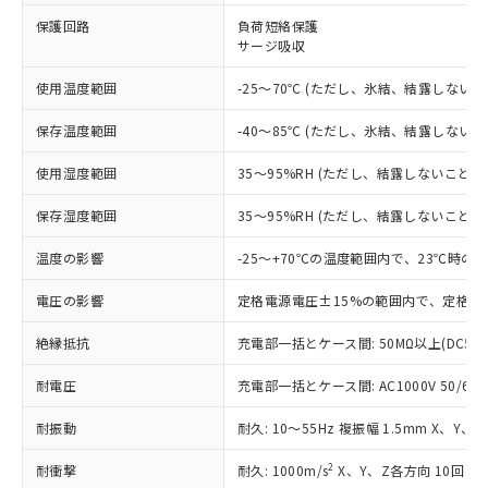
※1 対応状況
保護回路
負荷短絡保護
サージ吸収
対応済み：EU RoHS指令（10物質）の
非含有に対応した製品が提供可能な商品で
使用温度範囲
-25～70℃ (ただし、氷結、結露しないこ
す。
対応予定：EU RoHS指令（10物質）の非含
ご利用条件
保存温度範囲
-40～85℃ (ただし、氷結、結露しないこ
有に対応した製品に切り替える予定のある
商品です。
使用湿度範囲
35～95%RH (ただし、結露しないこと)
対応予定なし：EU RoHS指令（10物質）の
以下の条件をお読みいただき、同意のうえ
非含有に非対応の商品で、対応品を出す予
保存湿度範囲
35～95%RH (ただし、結露しないこと)
ご利用ください。
定はありません。
調査・確認中：EU RoHS指令（10物質）の
温度の影響
-25～+70℃の温度範囲内で、23℃時の
本サービスは、当社制御機器事業取扱
※1 中国RoHS○×表
非含有の対応状況を調査中または確認中の
商品の当社在庫状況および標準価格
商品です。
電圧の影響
定格電源電圧±15%の範囲内で、定格電
(税抜)を提供させていただくもので
「○」：最大均質材料含有率が中国RoHSの
非該当品：ライセンス料など無形物で、有
す。
基準値以下であることを示します。
絶縁抵抗
充電部一括とケース間: 50MΩ以上(DC50
害物質有無と関係のない商品です。
当社制御機器事業取扱商品の中には、
「×」：最大均質材料含有率が中国RoHSの
仕入先様の事情により、非含有部品として
本サービスの対象外となる商品もある
耐電圧
充電部一括とケース間: AC1000V 50/60Hz
基準値を超えていることを示します。
いたものが、含有品と判明した場合などや
当社は、これら貴社製品のうち、外国
ことをご了承ください。
「－」：未確認です。当社販売部門へお問
むを得ず変更することがあります。
為替および外国貿易法に定める商品
在庫状況および標準価格照会結果は、
耐振動
耐久: 10～55Hz 複振幅 1.5mm X、Y、
い合わせください。
（以下｢規制貨物等」という）を輸出
記載している更新日時点での社内デー
*EU RoHS指令（10物質）：
または国外への提供する場合は、日本
記
タに基づき作成されるものであり、閲
説明
2
耐衝撃
耐久: 1000m/s
X、Y、Z各方向 10回
鉛(Pb) 1000ppm以下、 水銀(Hg) 1000ppm以下、 カド
*中国RoHS10物質の基準値 (GB/T26572)：
国政府の輸出許可(または役務取引許