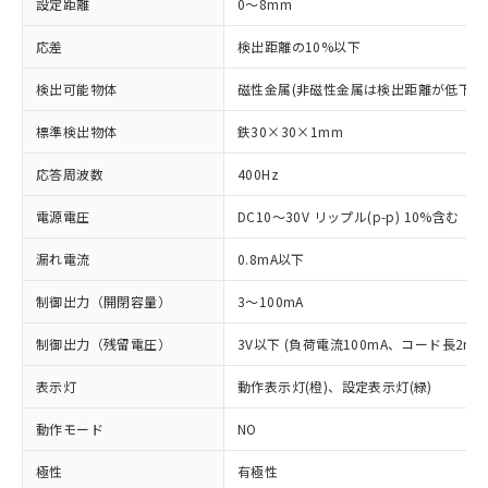
設定距離
0～8mm
応差
検出距離の10%以下
検出可能物体
磁性金属(非磁性金属は検出距離が低下し
標準検出物体
鉄30×30×1mm
応答周波数
400Hz
電源電圧
DC10～30V リップル(p-p) 10%含む
漏れ電流
0.8mA以下
制御出力（開閉容量）
3～100mA
制御出力（残留電圧）
3V以下 (負荷電流100mA、コード長2m時
表示灯
動作表示灯(橙)、設定表示灯(緑)
動作モード
NO
極性
有極性