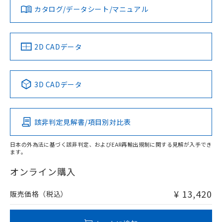
みください。
カタログ/データシート/マニュアル
対応済み
ソフトウェアの使用条件
LR型式承認
DNV型式承認
BV型式承認
KR型式承
タイムチャート
（イギリス
（ノルウェー
（フランス
（韓国
船舶規格）
船舶規格）
船舶規格）
船舶規格
中国 RoHS
注意事項・凡例
2D CADデータ
No
No
No
No
l: 0mm以上、φd: 30mm以上、D: 0mm以上、m: 40mm以
上、n: 45mm以上
中国 RoHS表
※1 ※2
3D CADデータ
この製品の規格認証/適合状況ページへ
Pb
Hg
Cd
Cr(VI)
その他の認証はこちらのページからご検索ください
該非判定見解書/項目別対比表
X
O
O
O
検出領域
日本の外為法に基づく該非判定、およびEAR再輸出規制に関する見解が入手でき
ます。
"対応済み"や非含有の記載がされた商品であっても、流通
在庫等で未対応品が混在する可能性があります。
オンライン購入
非含有品が必要な際は、弊社営業部門もしくは販売店へお
問い合わせください。
¥ 13,420
販売価格（税込）
この製品のRoHS/REACH対応状況ページへ