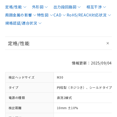
定格/性能
外形図
出力段回路図
相互干渉
周囲金属の影響
特性図
CAD
RoHS/REACH対応状況
規格認証/適合状況
定格/性能
情報更新：2025/09/04
検出ヘッドサイズ
M30
タイプ
円柱型（ネジつき）、シールドタイプ
電源の種類
直流2線式
検出距離
10mm ±10%