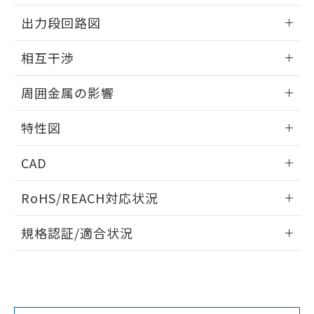
情報更新：2025/09/04
をご了承ください。
出力段回路図
EU RoHS指令（10物質）の非含有証明書
※当社の共同利用者とは、
"個人情報
51物質の非含有証明書（当社基準）
の共同利用に関して"
の「1.共同利
外形図
情報更新：2025/09/04
※本証明書は発行日時点で非含有を証明す
相互干渉
用者の範囲」に記載されている法人を
るもので、過去に遡って非含有を証明する
指します。
出力段回路図
ものではありません。
情報更新：2025/09/04
周囲金属の影響
また、RoHS指令のフタル酸エステル類４
物質の対応では、対応完了までの期間は出
相互干渉
情報更新：2025/09/04
荷製品に未対応品が混在することから備考
特性図
欄に対応日を記載しておりました。
周囲金属の影響
情報更新：2025/09/04
既に当社にて対応品への在庫切替を完了
CAD
していることから、特段のことがない限
り、2022年1月12日より割愛しておりま
検出物体の大きさと材質による影響
ログイン/会員登録いただくと、CADデータをダウンロー
RoHS/REACH対応状況
す。
ドすることができます。
情報更新：2026/7/29
A: 100mm以上、B: 70mm以上
規格認証/適合状況
ログイン/会員登録
EU RoHS
注意事項・凡例
UL認証
CSA認証
CEマーキング
L: 0mm以上、φd: 30mm以上、D: 0mm以上、m: 40mm以
上、n: 45mm以上
Yes
Yes
Yes
金属埋め込み
対応状況
対応予定月
※1
※2
ダウンロードデータをご利用いただく前に、以下を必ずお読