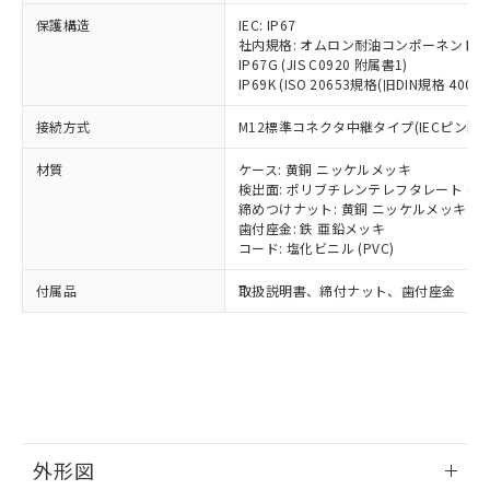
号
覧された時点での実際の在庫および標
ミウム(Cd) 100ppm以下、
Pb(鉛) :1000ppm、 Hg(水銀) : 1000ppm、 Cd(カドミウ
可)を取得するなどの必要な手続きを
六価クロム(Cr(Ⅵ)) 1000ppm以下、ポリ臭化ビフェニル
ム) : 100ppm、
保護構造
IEC: IP67
準価格とは異なる場合があることをご
類(PBB) 1000ppm以下、ポリ臭化ジフェニルエーテル類
Cr(Ⅵ)(六価クロム) : 1000ppm、 PBBs(ポリ臭化ビフェ
とります。
社内規格: オムロン耐油コンポーネント評
了承ください。
(PBDE) 1000ppm以下、フタル酸ビス(2-エチルヘキシ
○
一定数以上の在庫あり
ニル類) : 1000ppm、 PBDEs(ポリ臭化ジフェニルエーテ
IP67G (JIS C0920 附属書1)
当社は規制貨物を破棄する場合は、完
ル) (DEHP)(別名：DOP) 1000ppm以下、フタル酸ブチ
正式な納期状況および標準価格はお客
ル類) : 1000ppm、
IP69K (ISO 20653規格(旧DIN規格 40050 
ルベンジル（BBP） 1000ppm以下、フタル酸ジブチル
全に破砕するなど、違法に輸出されな
DBP(フタル酸ジブチル) : 1000ppm、 DIBP(フタル酸ジ
様のお取引先、またはお客様担当のオ
（DBP） 1000ppm以下、フタル酸ジイソブチル
イソブチル) : 1000ppm、 BBP(フタル酸ブチルベンジ
△
一定数には満たないが在庫あり
いよう必要な手段を講じます。
ムロン制御機器販売店・当社販売員に
(DIBP) 1000ppm以下
ル) : 1000ppm、
接続方式
M12標準コネクタ中継タイプ(IECピン配線
当社は貴社製品を、核兵器、ミサイ
但し、RoHS指令で産業用監視および制御機器に対する
DEHP(フタル酸ビス(2-エチルヘキシル)) : 1000ppm
ご相談ください。
適用除外項目は除く。
ル、化学兵器、生物兵器またはその他
－
在庫なし(最新の在庫状況につ
オムロン制御機器販売店や当社販売拠
フタル酸エステル類の４物質については閾値を超える意
材質
ケース: 黄銅 ニッケルメッキ
武器並びにこれらの製造装置等に一切
いては、お客様のお取引先、ま
図的な使用がないことを確認しています。
点は「
販売ネットワーク
」をご確認
検出面: ポリブチレンテレフタレート (PB
※2 環境保護使用期限
使用いたしません。
たはお客様担当のオムロン制御
締めつけナット: 黄銅 ニッケルメッキ
ください。
当社は、貴社製品を第三者に販売する
歯付座金: 鉄 亜鉛メッキ
機器販売店・当社販売員にご確
在庫状況および標準価格結果を当社の
※2 対応予定月
「ｅ」：有害物質（10物質）のすべてが基
コード: 塩化ビニル (PVC)
場合は、上記1、2および3の内容を当
認ください)
事前の承諾なく第三者に漏洩または開
準値以下であることを示します。
該第三者に通知します。また当社は、
示しないようお願いします。
付属品
取扱説明書、締付ナット、歯付座金
部品在庫の切り替え状況などにより、予定
「10」：通常の使用状況下において有害物
販売先および販売に係わる関係者が違
マイパーツ機能（部品リスト作成サー
空
受注生産機種、また在庫状況の
月が前後することがあります。
質が外部に漏えいし、環境に深刻な影響を
法に輸出するおそれがある場合は、取
ビス）をご利用いただくには、I-Web
白
情報を公開していない機種
及ぼさない年数を意味します。
り引きをいたしません。
メンバーズにご登録されている必要が
「－」：未確認です。当社販売部門へお問
あります。
い合わせください。
お客様が当ウェブサイト上で当社にご
※3 非含有証明書ダウンロード
登録された部品リストについて、当社
および当社の共同利用者が、当社の製
下記の非含有証明書をダウンロードするこ
品・サービスに関するお客様との取
外形図
とができます。
合意する
キャンセル
引・商談に必要な範囲で利用すること