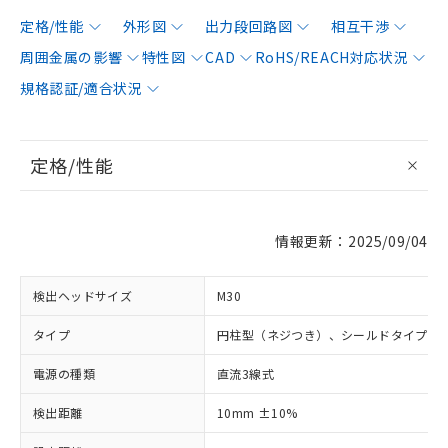
定格/性能
外形図
出力段回路図
相互干渉
周囲金属の影響
特性図
CAD
RoHS/REACH対応状況
規格認証/適合状況
定格/性能
情報更新：2025/09/04
検出ヘッドサイズ
M30
タイプ
円柱型（ネジつき）、シールドタイプ
電源の種類
直流3線式
検出距離
10mm ±10%