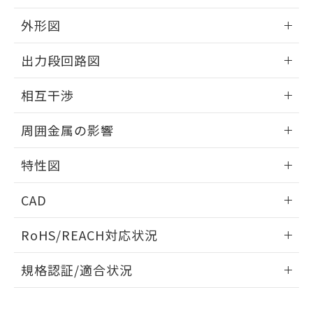
品・サービスに関するお客様との取
とができます。
合意する
キャンセル
引・商談に必要な範囲で利用すること
外形図
をご了承ください。
EU RoHS指令（10物質）の非含有証明書
※当社の共同利用者とは、
"個人情報
情報更新：2025/09/04
51物質の非含有証明書（当社基準）
出力段回路図
の共同利用に関して"
の「1.共同利
※本証明書は発行日時点で非含有を証明す
用者の範囲」に記載されている法人を
外形図
るもので、過去に遡って非含有を証明する
情報更新：2025/09/04
指します。
相互干渉
ものではありません。
また、RoHS指令のフタル酸エステル類４
出力段回路図
情報更新：2025/09/04
周囲金属の影響
物質の対応では、対応完了までの期間は出
荷製品に未対応品が混在することから備考
相互干渉
情報更新：2025/09/04
欄に対応日を記載しておりました。
特性図
既に当社にて対応品への在庫切替を完了
周囲金属の影響
していることから、特段のことがない限
情報更新：2025/09/04
CAD
り、2022年1月12日より割愛しておりま
す。
検出物体の大きさと材質による影響
ログイン/会員登録いただくと、CADデータをダウンロー
RoHS/REACH対応状況
ドすることができます。
情報更新：2026/7/29
A: 100mm以上、B: 70mm以上
規格認証/適合状況
ログイン/会員登録
EU RoHS
注意事項・凡例
UL認証
CSA認証
CEマーキング
L: 0mm以上、φd: 30mm以上、D: 0mm以上、m: 40mm以