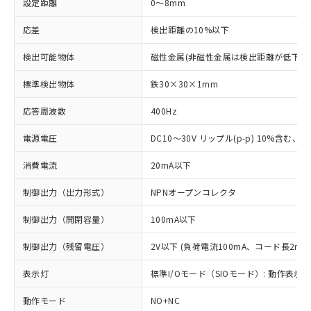
設定距離
0～8mm
応差
検出距離の10%以下
検出可能物体
磁性金属(非磁性金属は検出距離が低下し
標準検出物体
鉄30×30×1mm
応答周波数
400Hz
電源電圧
DC10～30V リップル(p-p) 10%含む、Cla
消費電流
20mA以下
制御出力（出力形式）
NPNオープンコレクタ
制御出力（開閉容量）
100mA以下
制御出力（残留電圧）
2V以下 (負荷電流100mA、コード長2m時
表示灯
標準I/Oモード（SIOモード）: 動作表示灯
動作モード
NO+NC