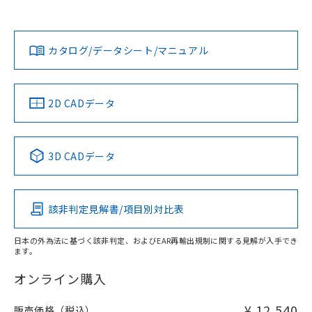
上、n: 45mm以上
Yes
Yes
Yes
金属埋め込み
対応状況
対応予定月
※1
※2
ダウンロードデータをご利用いただく前に、以下を必ずお読
タイムチャート
みください。
カタログ/データシート/マニュアル
対応済み
ソフトウェアの使用条件
LR型式承認
DNV型式承認
BV型式承認
KR型式承
（イギリス
（ノルウェー
（フランス
（韓国
船舶規格）
船舶規格）
船舶規格）
船舶規格
中国 RoHS
注意事項・凡例
2D CADデータ
No
No
No
No
l: 0mm以上、φd: 30mm以上、D: 0mm以上、m: 40mm以
上、n: 45mm以上
中国 RoHS表
※1 ※2
検出領域
3D CADデータ
この製品の規格認証/適合状況ページへ
Pb
Hg
Cd
Cr(VI)
その他の認証はこちらのページからご検索ください
該非判定見解書/項目別対比表
X
O
O
O
日本の外為法に基づく該非判定、およびEAR再輸出規制に関する見解が入手でき
ます。
"対応済み"や非含有の記載がされた商品であっても、流通
在庫等で未対応品が混在する可能性があります。
オンライン購入
非含有品が必要な際は、弊社営業部門もしくは販売店へお
問い合わせください。
¥ 12,540
販売価格（税込）