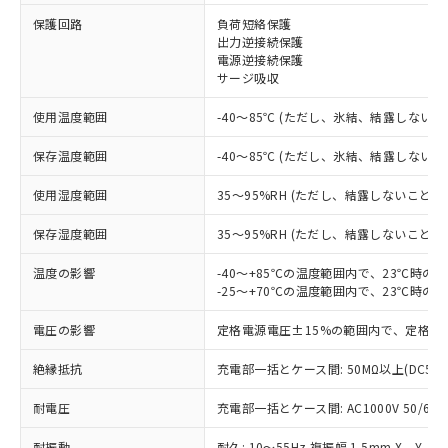
保護回路
負荷短絡保護
※1 対応状況
出力逆接続保護
電源逆接続保護
対応済み：EU RoHS指令（10物質）の
サージ吸収
非含有に対応した製品が提供可能な商品で
す。
使用温度範囲
-40～85℃ (ただし、氷結、結露しないこ
対応予定：EU RoHS指令（10物質）の非含
ご利用条件
有に対応した製品に切り替える予定のある
保存温度範囲
-40～85℃ (ただし、氷結、結露しないこ
商品です。
使用湿度範囲
35～95%RH (ただし、結露しないこと)
対応予定なし：EU RoHS指令（10物質）の
以下の条件をお読みいただき、同意のうえ
非含有に非対応の商品で、対応品を出す予
ご利用ください。
保存湿度範囲
35～95%RH (ただし、結露しないこと)
定はありません。
調査・確認中：EU RoHS指令（10物質）の
本サービスは、当社制御機器事業取扱
温度の影響
-40～+85℃の温度範囲内で、23℃時の
※1 中国RoHS○×表
非含有の対応状況を調査中または確認中の
商品の当社在庫状況および標準価格
-25～+70℃の温度範囲内で、23℃時の
商品です。
(税抜)を提供させていただくもので
「○」：最大均質材料含有率が中国RoHSの
非該当品：ライセンス料など無形物で、有
電圧の影響
定格電源電圧±15%の範囲内で、定格電
す。
基準値以下であることを示します。
害物質有無と関係のない商品です。
当社制御機器事業取扱商品の中には、
「×」：最大均質材料含有率が中国RoHSの
仕入先様の事情により、非含有部品として
絶縁抵抗
充電部一括とケース間: 50MΩ以上(DC50
本サービスの対象外となる商品もある
基準値を超えていることを示します。
いたものが、含有品と判明した場合などや
当社は、これら貴社製品のうち、外国
ことをご了承ください。
「－」：未確認です。当社販売部門へお問
むを得ず変更することがあります。
耐電圧
充電部一括とケース間: AC1000V 50/60Hz
為替および外国貿易法に定める商品
在庫状況および標準価格照会結果は、
い合わせください。
（以下｢規制貨物等」という）を輸出
記載している更新日時点での社内デー
耐振動
耐久: 10～55Hz 複振幅 1.5mm X、Y、Z