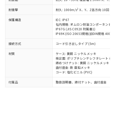
*EU RoHS指令（10物質）：
または国外への提供する場合は、日本
記
タに基づき作成されるものであり、閲
説明
鉛(Pb) 1000ppm以下、 水銀(Hg) 1000ppm以下、 カド
*中国RoHS10物質の基準値 (GB/T26572)：
国政府の輸出許可(または役務取引許
号
覧された時点での実際の在庫および標
ミウム(Cd) 100ppm以下、
Pb(鉛) :1000ppm、 Hg(水銀) : 1000ppm、 Cd(カドミウ
2
耐衝撃
耐久: 1000m/s
X、Y、Z各方向 10回
可)を取得するなどの必要な手続きを
六価クロム(Cr(Ⅵ)) 1000ppm以下、ポリ臭化ビフェニル
ム) : 100ppm、
準価格とは異なる場合があることをご
類(PBB) 1000ppm以下、ポリ臭化ジフェニルエーテル類
Cr(Ⅵ)(六価クロム) : 1000ppm、 PBBs(ポリ臭化ビフェ
とります。
了承ください。
(PBDE) 1000ppm以下、フタル酸ビス(2-エチルヘキシ
保護構造
IEC: IP67
○
一定数以上の在庫あり
ニル類) : 1000ppm、 PBDEs(ポリ臭化ジフェニルエーテ
当社は規制貨物を破棄する場合は、完
ル) (DEHP)(別名：DOP) 1000ppm以下、フタル酸ブチ
正式な納期状況および標準価格はお客
ル類) : 1000ppm、
社内規格: オムロン耐油コンポーネント評
ルベンジル（BBP） 1000ppm以下、フタル酸ジブチル
全に破砕するなど、違法に輸出されな
DBP(フタル酸ジブチル) : 1000ppm、 DIBP(フタル酸ジ
IP67G (JIS C0920 附属書1)
様のお取引先、またはお客様担当のオ
（DBP） 1000ppm以下、フタル酸ジイソブチル
イソブチル) : 1000ppm、 BBP(フタル酸ブチルベンジ
△
一定数には満たないが在庫あり
いよう必要な手段を講じます。
IP69K (ISO 20653規格(旧DIN規格 40050 
ムロン制御機器販売店・当社販売員に
(DIBP) 1000ppm以下
ル) : 1000ppm、
当社は貴社製品を、核兵器、ミサイ
但し、RoHS指令で産業用監視および制御機器に対する
DEHP(フタル酸ビス(2-エチルヘキシル)) : 1000ppm
ご相談ください。
適用除外項目は除く。
接続方式
コード引き出しタイプ (5m)
ル、化学兵器、生物兵器またはその他
－
在庫なし(最新の在庫状況につ
オムロン制御機器販売店や当社販売拠
フタル酸エステル類の４物質については閾値を超える意
武器並びにこれらの製造装置等に一切
いては、お客様のお取引先、ま
図的な使用がないことを確認しています。
点は「
販売ネットワーク
」をご確認
材質
ケース: 黄銅 ニッケルメッキ
※2 環境保護使用期限
使用いたしません。
たはお客様担当のオムロン制御
ください。
検出面: ポリブチレンテレフタレート (PB
当社は、貴社製品を第三者に販売する
機器販売店・当社販売員にご確
在庫状況および標準価格結果を当社の
締めつけナット: 黄銅 ニッケルメッキ
※2 対応予定月
「ｅ」：有害物質（10物質）のすべてが基
場合は、上記1、2および3の内容を当
認ください)
事前の承諾なく第三者に漏洩または開
歯付座金: 鉄 亜鉛メッキ
準値以下であることを示します。
該第三者に通知します。また当社は、
コード: 塩化ビニル (PVC)
示しないようお願いします。
部品在庫の切り替え状況などにより、予定
「10」：通常の使用状況下において有害物
販売先および販売に係わる関係者が違
マイパーツ機能（部品リスト作成サー
空
受注生産機種、また在庫状況の
月が前後することがあります。
質が外部に漏えいし、環境に深刻な影響を
法に輸出するおそれがある場合は、取
付属品
取扱説明書、締付ナット、歯付座金
ビス）をご利用いただくには、I-Web
白
情報を公開していない機種
及ぼさない年数を意味します。
り引きをいたしません。
メンバーズにご登録されている必要が
「－」：未確認です。当社販売部門へお問
あります。
い合わせください。
お客様が当ウェブサイト上で当社にご
※3 非含有証明書ダウンロード
登録された部品リストについて、当社
および当社の共同利用者が、当社の製
下記の非含有証明書をダウンロードするこ