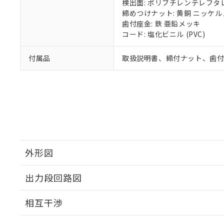
検出面: ポリブチレンテレフタレー
締めつけナット: 黄銅 ニッケ
歯付座金: 鉄 亜鉛メッキ
コード: 塩化ビニル (PVC)
付属品
取扱説明書、締付ナット、歯
外形図
出力段回路図
外形図
相互干渉
出力段回路図