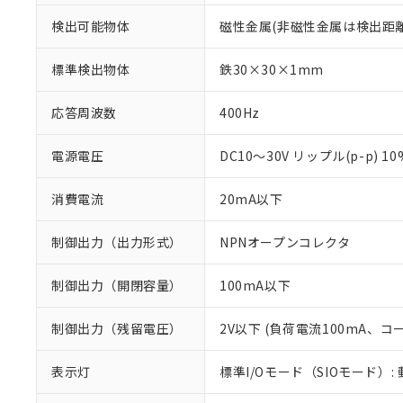
検出可能物体
磁性金属(非磁性金属は検出距
標準検出物体
鉄30×30×1mm
応答周波数
400Hz
電源電圧
DC10～30V リップル(p-p) 1
消費電流
20mA以下
制御出力（出力形式）
NPNオープンコレクタ
制御出力（開閉容量）
100mA以下
制御出力（残留電圧）
2V以下 (負荷電流100mA、コ
※1 対応状況
表示灯
標準I/Oモード（SIOモード）:
対応済み：EU
対応予定：EU R