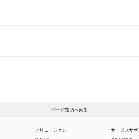
情報更新：2
情報更新：2
ードすることができます。
情報更新：
ログイン/会員登録
CCC認証
電波法
上、n: 45mm以上
みください。
N/A
N/A
非含有証明書
※3
ページ先頭へ戻る
ダウンロードはこちら
型式承認
NK型式承認
ABS型式承認
韓国
（日本
（アメリカ
ソリューション
サービスサポ
舶規格）
船舶規格）
船舶規格）