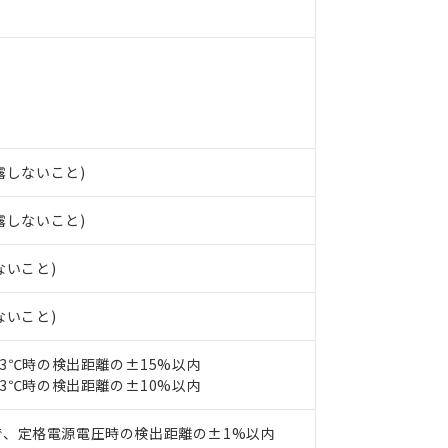
 RoHS指令（10物質）の非含有に非対応の商品で、対応品を出す予
 RoHS指令（10物質）の非含有の対応状況を調査中または確認中の
ンス料など無形物で、有害物質有無と関係のない商品です。
○×表
より、非含有部品としていたものが、含有品と判明した場合などやむ
みいただき、同意のうえご利用ください。
材料含有率が中国RoHSの基準値以下であることを示します。
材料含有率が中国RoHSの基準値を超えていることを示します。
、当社制御機器事業取扱商品の当社在庫状況および標準価格(税抜)
ら貴社製品のうち、外国為替および外国貿易法に定める商品（以下｢
質）：
す。当社販売部門へお問い合わせください。
 水銀(Hg) 1000ppm以下、 カドミウム(Cd) 100ppm以下、
たは国外への提供する場合は、日本国政府の輸出許可(または役務取
000ppm以下、ポリ臭化ビフェニル類(PBB) 1000ppm以下、ポリ臭化ジフェニルエーテル類(P
結露しないこと)
事業取扱商品の中には、本サービスの対象外となる商品もあること
手続きをとります。
キシル) (DEHP)(別名：DOP) 1000ppm以下、フタル酸ブチルベンジル（BBP） 100
(GB/T26572)：
以下、フタル酸ジイソブチル (DIBP) 1000ppm以下
び標準価格照会結果は、記載している更新日時点での社内データに
物を破棄する場合は、完全に破砕するなど、違法に輸出されないよ
(水銀) : 1000ppm、 Cd(カドミウム) : 100ppm、
業用監視および制御機器に対する適用除外項目は除く。
結露しないこと)
覧された時点での実際の在庫および標準価格とは異なる場合がある
1000ppm、 PBBs(ポリ臭化ビフェニル類) : 1000ppm、 PBDEs(ポリ臭化ジフェニルエーテル類
物質については閾値を超える意図的な使用がないことを確認しています。
上の在庫あり
 1000ppm、 DIBP(フタル酸ジイソブチル) : 1000ppm、 BBP(フタル酸ブチルベンジル) :
品を、核兵器、ミサイル、化学兵器、生物兵器またはその他武器並
チルヘキシル)) : 1000ppm
況および標準価格はお客様のお取引先、またはお客様担当のオムロ
用いたしません。
ないこと)
ご相談ください。
は満たないが在庫あり
製品を第三者に販売する場合は、上記1、2および3の内容を当該第
機器販売店や当社販売拠点は「
販売ネットワーク
」をご確認くだ
販売先および販売に係わる関係者が違法に輸出するおそれがある場
用期限
ないこと)
び標準価格結果を当社の事前の承諾なく第三者に漏洩または開示し
え状況などにより、予定月が前後することがあります。
(最新の在庫状況については、お客様のお取引先、またはお客様担当
（10物質）のすべてが基準値以下であることを示します。
店・当社販売員にご確認ください)
23℃時の検出距離の±15%以内
能（部品リスト作成サービス）をご利用いただくには、I-Webメン
使用状況下において有害物質が外部に漏えいし、環境に深刻な影響を
23℃時の検出距離の±10%以内
あります。
機種、また在庫状況の情報を公開していない機種
ェブサイト上で当社にご登録された部品リストについて、当社およ
書ダウンロード
す。当社販売部門へお問い合わせください。
品・サービスに関するお客様との取引・商談に必要な範囲で利用す
で、定格電源電圧時の検出距離の±1%以内
合意する
キャンセル