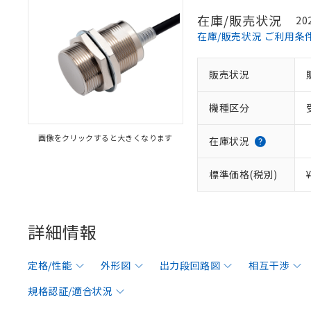
在庫/販売状況
20
在庫/販売状況 ご利用条
販売状況
機種区分
画像をクリックすると大きくなります
在庫状況
標準価格(税別)
詳細情報
定格/性能
外形図
出力段回路図
相互干渉
規格認証/適合状況