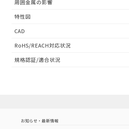
周囲金属の影響
相互干渉
特性図
周囲金属の影響
CAD
検出物体の大きさと材質による影響
ログイン/会員登録いただくと、CADデータをダウンロ
RoHS/REACH対応状況
規格認証/適合状況
EU RoHS
注意事項・凡例
A: 100mm以上、B: 70mm以上
UL認証
CSA認証
CEマーキング
L: 0mm以上、φd: 30mm以上、D: 0mm以上、m: 40mm以
ダウンロードデータをご利用いただく前に、以下を必ずお読
Yes
Yes
Yes
対応状況
対応予定月
※1
※2
金属埋め込み
ソフトウェアの使用条件
対応済み
LR型式承認
DNV型式承認
BV型式承認
KR
（イギリス
（ノルウェー
（フランス
（
お知らせ・最新情報
中国 RoHS
注意事項・凡例
船舶規格）
船舶規格）
船舶規格）
船