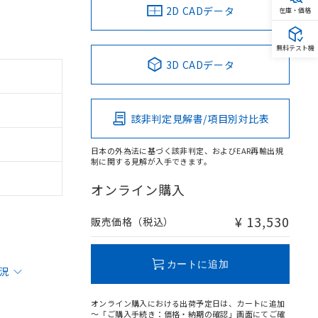
2D CADデータ
在庫・価格
無料テスト機
3D CADデータ
該非判定見解書/項目別対比表
日本の外為法に基づく該非判定、およびEAR再輸出規
制に関する見解が入手できます。
オンライン購入
¥ 13,530
販売価格（税込）
カートに追加
状況
オンライン購入における出荷予定日は、カートに追加
～「ご購入手続き：価格・納期の確認」画面にてご確