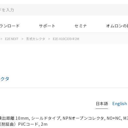
ウンロード
サポート
セミナ
オムロンの
>
E2E NEXT
>
形式セレクタ
>
E2E-X10C330-R 2M
レクタ
日本語
English
検出距離 10mm, シールドタイプ, NPNオープンコレクタ, NO+NC, M
耐屈曲）PVCコード, 2m