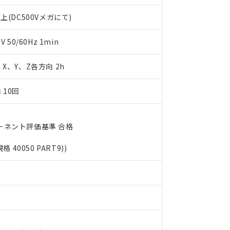
書をダウンロードすることができます。
利用者とは、
"個人情報の共同利用に関して"
の「1.共同利用者の
上(DC500Vメガにて)
します。
10物質）の非含有証明書
明書（当社基準）
50/60Hz 1min
日時点で非含有を証明するもので、過去に遡って非含有を証明するも
令のフタル酸エステル類４物質の対応では、対応完了までの期間は出
m X、Y、Z各方向 2h
備考欄に対応日を記載しておりました。
品への在庫切替を完了していることから、特段のことがない限り、20
す。
 10回
ーネント評価基準 合格
規格 40050 PART9))