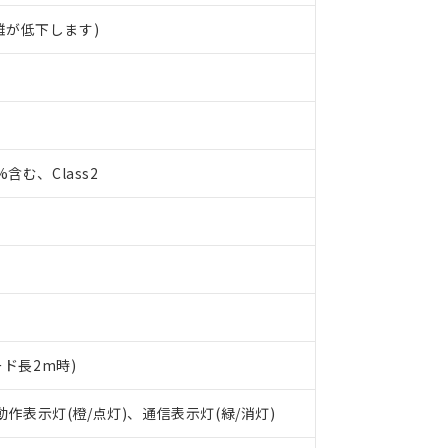
離が低下します)
0%含む、Class2
ード長2m時)
 動作表示灯(橙/点灯)、通信表示灯(緑/消灯)
 RoHS指令（10物質）の非含有に対応した製品が提供可能な商品です
oHS指令（10物質）の非含有に対応した製品に切り替える予定のある