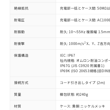
さい。
下記の非含有証明
※当社の共同
絶縁抵抗
充電部一括とケース間: 50MΩ以
いる法人を指
EU RoHS指令（
51物質の非含有証
耐電圧
充電部一括とケース間: AC1000V 
※本証明書は発行
また、RoHS指
耐振動
耐久: 10～55Hz 複振幅 1.5m
混在することから
既に当社にて対応
り割愛しておりま
2
耐衝撃
耐久: 1000m/s
X、Y、Z各方向
保護構造
IEC: IP67
社内規格: オムロン耐油コンポ
IP67G (JIS C0920 附属書1)
IP69K (ISO 20653規格(旧DIN
接続方式
コード引き出しタイプ (2m)
質量
梱包状態: 約240g
材質
ケース: 黄銅 ニッケルメッキ