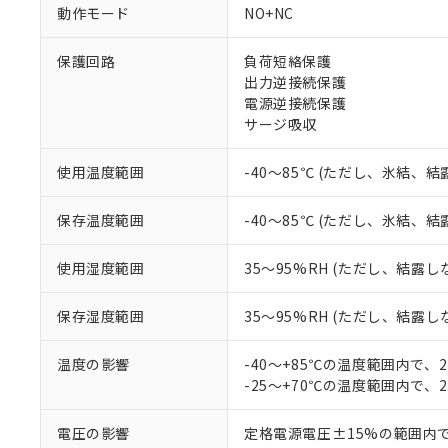
対応予定なし：EU
動作モード
NO+NC
調査・確認中：EU
ご利用条件
非該当品：ライセ
保護回路
負荷短絡保護
※1 中国RoHS
仕入先様の事情に
出力逆接続保護
があります。
以下の条件をお読
電源逆接続保護
「○」：最大均質
サージ吸収
「×」：最大均質
本サービスは
当社は、これ
*EU RoHS指令（10物
「－」：未確認で
鉛(Pb) 1000ppm以下、
くものです。
う）を輸出ま
記
説明
六価クロム(Cr(Ⅵ)) 1
使用温度範囲
-40～85℃ (ただし、氷結、
当社制御機器
などの必要な
フタル酸ビス(2-エチルヘ
号
*中国RoHS10物質の基準値 
ル（DBP） 1000ppm
在庫状況およ
当社は規制貨
Pb(鉛) :1000ppm、 Hg
但し、RoHS指令で産
保存温度範囲
-40～85℃ (ただし、氷結、
のであり、閲
ます。
Cr(Ⅵ)(六価クロム) : 
フタル酸エステル類の４
○
一定数以
DBP(フタル酸ジブチル) :
い。
当社は貴社製
DEHP(フタル酸ビス(2-エ
正式な納期状
置等に一切使
使用湿度範囲
35～95%RH (ただし、結露し
当社販売員に
※2 対応予定月
△
一定数に
当社は、貴社
オムロン制御
また当社は、
※2 環境保護使
保存湿度範囲
35～95%RH (ただし、結露し
在庫状況およ
部品在庫の切り替
たしません。
－
在庫なし
す。
「ｅ」：有害物質
機器販売
温度の影響
-40～+85℃の温度範囲内で、
マイパーツ機
「10」：通常の
-25～+70℃の温度範囲内で、
ている必要が
味します。
空
受注生産
お客様が当ウ
※3 非含有証明
「－」：未確認で
白
が、当社の製
電圧の影響
定格電源電圧±15%の範囲内