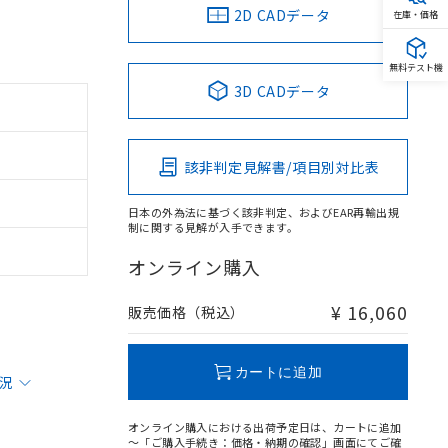
2D CADデータ
在庫・価格
無料テスト機
3D CADデータ
該非判定見解書/項目別対比表
日本の外為法に基づく該非判定、およびEAR再輸出規
制に関する見解が入手できます。
オンライン購入
¥ 16,060
販売価格（税込）
カートに追加
状況
オンライン購入における出荷予定日は、カートに追加
～「ご購入手続き：価格・納期の確認」画面にてご確