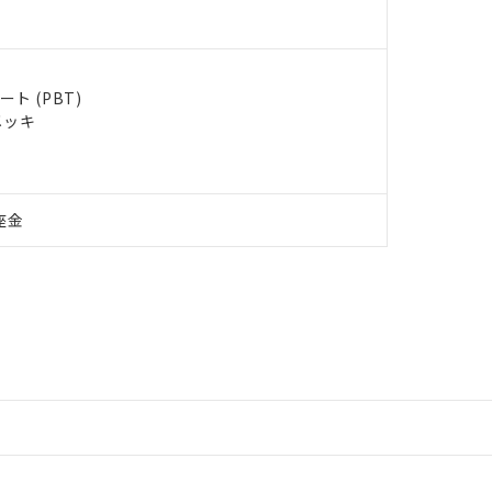
ト (PBT)
メッキ
座金
情報更新：2