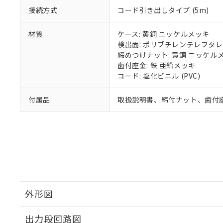
接続方式
コード引き出しタイプ (5m)
材質
ケース: 黄銅 ニッケルメッキ
検出面: ポリブチレンテレフタレー
締めつけナット: 黄銅 ニッケル
歯付座金: 鉄 亜鉛メッキ
コード: 塩化ビニル (PVC)
付属品
取扱説明書、締付ナット、歯付
外形図
出力段回路図