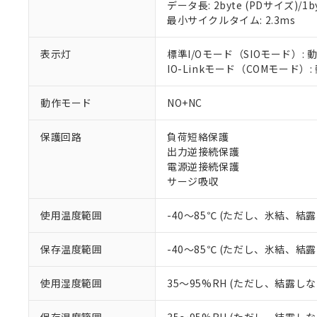
データ長: 2byte (PDサイズ)/1byt
対応済み：EU
最小サイクルタイム: 2.3ms
対応予定：EU R
対応予定なし：EU
調査・確認中：EU
表示灯
標準I/Oモード（SIOモード）: 
ご利用条件
非該当品：ライセ
IO-Linkモード（COMモード）
※1 中国RoHS
仕入先様の事情に
があります。
以下の条件をお読
動作モード
NO+NC
「○」：最大均質
「×」：最大均質
本サービスは
当社は、これ
*EU RoHS指令（10物
保護回路
負荷短絡保護
「－」：未確認で
鉛(Pb) 1000ppm以下、
くものです。
う）を輸出ま
記
説明
六価クロム(Cr(Ⅵ)) 1
出力逆接続保護
当社制御機器
などの必要な
フタル酸ビス(2-エチルヘ
号
電源逆接続保護
*中国RoHS10物質の基準値 
ル（DBP） 1000ppm
在庫状況およ
当社は規制貨
Pb(鉛) :1000ppm、 Hg
サージ吸収
但し、RoHS指令で産
のであり、閲
ます。
Cr(Ⅵ)(六価クロム) : 
フタル酸エステル類の４
○
一定数以
DBP(フタル酸ジブチル) :
い。
当社は貴社製
DEHP(フタル酸ビス(2-エ
使用温度範囲
-40～85℃ (ただし、氷結、結
正式な納期状
置等に一切使
当社販売員に
※2 対応予定月
△
一定数に
当社は、貴社
オムロン制御
また当社は、
保存温度範囲
-40～85℃ (ただし、氷結、結
※2 環境保護使
在庫状況およ
部品在庫の切り替
たしません。
－
在庫なし
す。
「ｅ」：有害物質
機器販売
使用湿度範囲
35～95%RH (ただし、結露し
マイパーツ機
「10」：通常の
ている必要が
味します。
空
受注生産