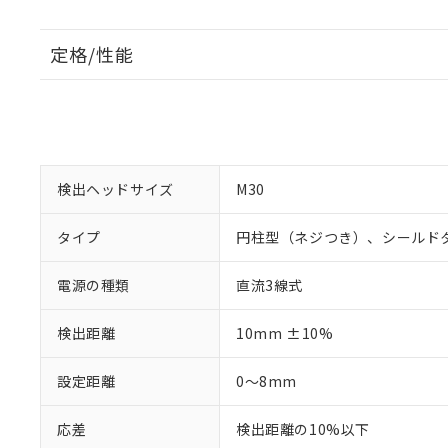
定格/性能
検出ヘッドサイズ
M30
タイプ
円柱型（ネジつき）、シールド
電源の種類
直流3線式
検出距離
10mm ±10%
設定距離
0～8mm
応差
検出距離の10%以下