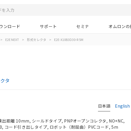
ウンロード
サポート
セミナ
オムロンの
>
E2E NEXT
>
形式セレクタ
>
E2E-X10B3D30-R 5M
レクタ
日本語
English
検出距離 10mm, シールドタイプ, PNPオープンコレクタ, NO+NC,
 M30, コード引き出しタイプ, ロボット（耐屈曲）PVCコード, 5m