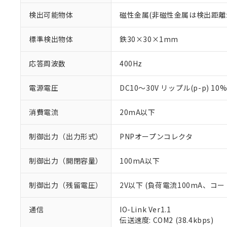
検出可能物体
磁性金属(非磁性金属は検出距離
標準検出物体
鉄30×30×1mm
応答周波数
400Hz
電源電圧
DC10～30V リップル(p-p) 10
消費電流
20mA以下
制御出力（出力形式）
PNPオープンコレクタ
制御出力（開閉容量）
100mA以下
制御出力（残留電圧）
2V以下 (負荷電流100mA、コー
通信
IO-Link Ver1.1
※1 対応状況
伝送速度: COM2 (38.4kbps)