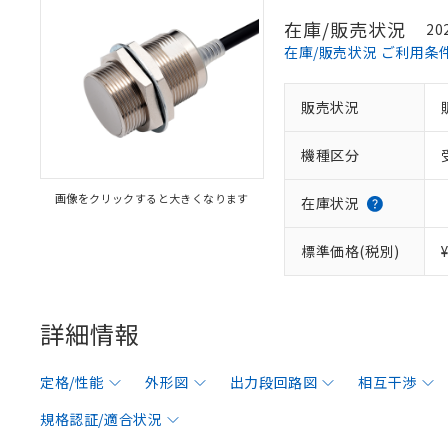
在庫/販売状況
20
在庫/販売状況 ご利用条
販売状況
機種区分
画像をクリックすると大きくなります
在庫状況
標準価格(税別)
詳細情報
定格/性能
外形図
出力段回路図
相互干渉
規格認証/適合状況