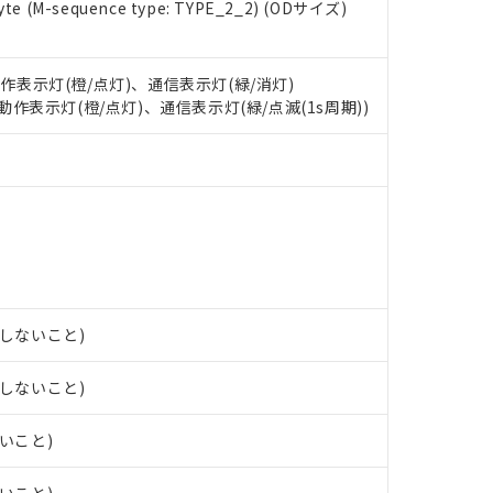
e (M-sequence type: TYPE_2_2) (ODサイズ)
 RoHS指令（10物質）の非含有に対応した製品が提供可能な商品です
oHS指令（10物質）の非含有に対応した製品に切り替える予定のある
 RoHS指令（10物質）の非含有に非対応の商品で、対応品を出す予
 RoHS指令（10物質）の非含有の対応状況を調査中または確認中の
動作表示灯(橙/点灯)、通信表示灯(緑/消灯)
ンス料など無形物で、有害物質有無と関係のない商品です。
: 動作表示灯(橙/点灯)、通信表示灯(緑/点滅(1s周期))
○×表
より、非含有部品としていたものが、含有品と判明した場合などやむ
みいただき、同意のうえご利用ください。
材料含有率が中国RoHSの基準値以下であることを示します。
材料含有率が中国RoHSの基準値を超えていることを示します。
、当社制御機器事業取扱商品の当社在庫状況および標準価格(税抜)
ら貴社製品のうち、外国為替および外国貿易法に定める商品（以下｢
質）：
す。当社販売部門へお問い合わせください。
 水銀(Hg) 1000ppm以下、 カドミウム(Cd) 100ppm以下、
たは国外への提供する場合は、日本国政府の輸出許可(または役務取
000ppm以下、ポリ臭化ビフェニル類(PBB) 1000ppm以下、ポリ臭化ジフェニルエーテル類(P
事業取扱商品の中には、本サービスの対象外となる商品もあること
手続きをとります。
キシル) (DEHP)(別名：DOP) 1000ppm以下、フタル酸ブチルベンジル（BBP） 100
(GB/T26572)：
以下、フタル酸ジイソブチル (DIBP) 1000ppm以下
び標準価格照会結果は、記載している更新日時点での社内データに
物を破棄する場合は、完全に破砕するなど、違法に輸出されないよ
(水銀) : 1000ppm、 Cd(カドミウム) : 100ppm、
業用監視および制御機器に対する適用除外項目は除く。
覧された時点での実際の在庫および標準価格とは異なる場合がある
1000ppm、 PBBs(ポリ臭化ビフェニル類) : 1000ppm、 PBDEs(ポリ臭化ジフェニルエーテル類
物質については閾値を超える意図的な使用がないことを確認しています。
上の在庫あり
 1000ppm、 DIBP(フタル酸ジイソブチル) : 1000ppm、 BBP(フタル酸ブチルベンジル) :
品を、核兵器、ミサイル、化学兵器、生物兵器またはその他武器並
チルヘキシル)) : 1000ppm
露しないこと)
況および標準価格はお客様のお取引先、またはお客様担当のオムロ
用いたしません。
ご相談ください。
は満たないが在庫あり
製品を第三者に販売する場合は、上記1、2および3の内容を当該第
機器販売店や当社販売拠点は「
販売ネットワーク
」をご確認くだ
販売先および販売に係わる関係者が違法に輸出するおそれがある場
露しないこと)
用期限
び標準価格結果を当社の事前の承諾なく第三者に漏洩または開示し
え状況などにより、予定月が前後することがあります。
(最新の在庫状況については、お客様のお取引先、またはお客様担当
（10物質）のすべてが基準値以下であることを示します。
店・当社販売員にご確認ください)
ないこと)
能（部品リスト作成サービス）をご利用いただくには、I-Webメン
使用状況下において有害物質が外部に漏えいし、環境に深刻な影響を
あります。
機種、また在庫状況の情報を公開していない機種