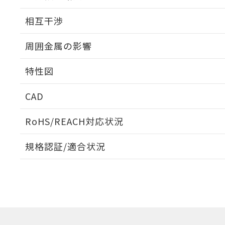
外形図
相互干渉
出力段回路図
周囲金属の影響
相互干渉
特性図
周囲金属の影響
CAD
検出物体の大きさと材質による影響
ログイン/会員登録いただくと、CADデータをダウンロ
RoHS/REACH対応状況
規格認証/適合状況
EU RoHS
注意事項・凡例
A: 100mm以上、B: 70mm以上
UL認証
CSA認証
CEマーキング
L: 0mm以上、φd: 30mm以上、D: 0mm以上、m: 40mm以
ダウンロードデータをご利用いただく前に、以下を必ずお読
Yes
Yes
Yes
対応状況
対応予定月
※1
※2
金属埋め込み
ソフトウェアの使用条件
対応済み