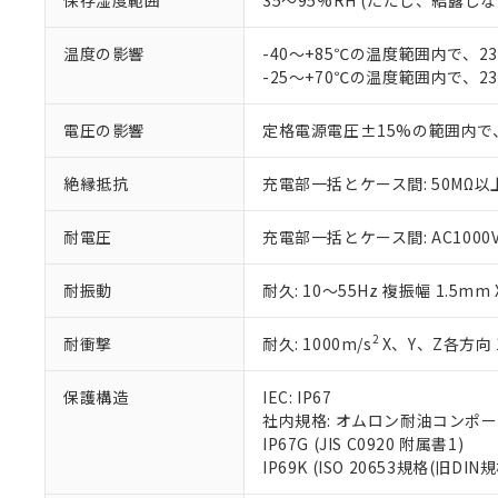
保存湿度範囲
35～95%RH (ただし、結露し
お客様が当ウ
※3 非含有証明
「－」：未確認で
白
が、当社の製
さい。
温度の影響
-40～+85℃の温度範囲内で、
下記の非含有証明
※当社の共同
-25～+70℃の温度範囲内で、
いる法人を指
EU RoHS指令（
51物質の非含有証
電圧の影響
定格電源電圧±15%の範囲内で
※本証明書は発行
また、RoHS指
絶縁抵抗
充電部一括とケース間: 50MΩ以上
混在することから
既に当社にて対応
耐電圧
充電部一括とケース間: AC1000V 5
り割愛しておりま
耐振動
耐久: 10～55Hz 複振幅 1.5mm
2
耐衝撃
耐久: 1000m/s
X、Y、Z各方向 
保護構造
IEC: IP67
社内規格: オムロン耐油コンポ
IP67G (JIS C0920 附属書1)
IP69K (ISO 20653規格(旧DIN規