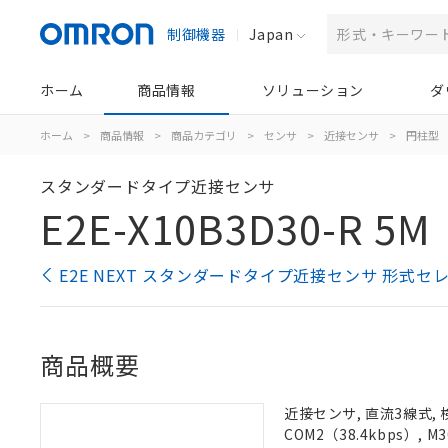
制御機器
Japan
ホーム
商品情報
ソリューション
ダ
ホーム
>
商品情報
>
商品カテゴリ
>
センサ
>
近接センサ
>
円柱型
スタンダードタイプ近接センサ
E2E-X10B3D30-R 5M
E2E NEXT スタンダードタイプ近接センサ 形式セ
商品概要
近接センサ, 直流3線式, 
COM2（38.4kbps）,