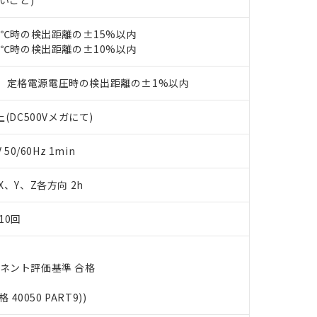
ないこと)
ェブサイト上で当社にご登録された部品リストについて、当社およ
書ダウンロード
す。当社販売部門へお問い合わせください。
品・サービスに関するお客様との取引・商談に必要な範囲で利用す
合意する
キャンセル
23℃時の検出距離の±15%以内
書をダウンロードすることができます。
利用者とは、
"個人情報の共同利用に関して"
の「1.共同利用者の
23℃時の検出距離の±10%以内
します。
10物質）の非含有証明書
明書（当社基準）
、定格電源電圧時の検出距離の±1%以内
日時点で非含有を証明するもので、過去に遡って非含有を証明するも
令のフタル酸エステル類４物質の対応では、対応完了までの期間は出
(DC500Vメガにて)
備考欄に対応日を記載しておりました。
品への在庫切替を完了していることから、特段のことがない限り、20
0/60Hz 1min
す。
 X、Y、Z各方向 2h
10回
ーネント評価基準 合格
格 40050 PART9))