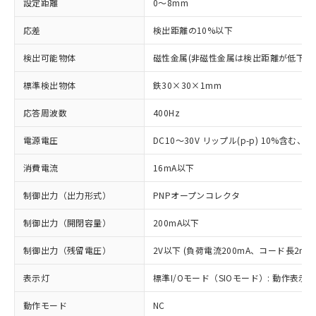
設定距離
0～8mm
応差
検出距離の10%以下
検出可能物体
磁性金属(非磁性金属は検出距離が低下し
標準検出物体
鉄30×30×1mm
応答周波数
400Hz
電源電圧
DC10～30V リップル(p-p) 10%含む、Cla
消費電流
16mA以下
制御出力（出力形式）
PNPオープンコレクタ
制御出力（開閉容量）
200mA以下
制御出力（残留電圧）
2V以下 (負荷電流200mA、コード長2m時
表示灯
標準I/Oモード（SIOモード）: 動作表示灯
動作モード
NC