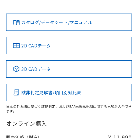
上、n: 45mm以上
Yes
Yes
Yes
金属埋め込み
対応状況
対応予定月
※1
※2
ダウンロードデータをご利用いただく前に、以下を必ずお読
みください。
カタログ/データシート/マニュアル
対応済み
ソフトウェアの使用条件
LR型式承認
DNV型式承認
BV型式承認
KR型式承
タイムチャート
（イギリス
（ノルウェー
（フランス
（韓国
船舶規格）
船舶規格）
船舶規格）
船舶規格
中国 RoHS
注意事項・凡例
2D CADデータ
No
No
No
No
l: 0mm以上、φd: 30mm以上、D: 0mm以上、m: 40mm以
上、n: 45mm以上
中国 RoHS表
※1 ※2
検出領域
3D CADデータ
この製品の規格認証/適合状況ページへ
Pb
Hg
Cd
Cr(VI)
その他の認証はこちらのページからご検索ください
該非判定見解書/項目別対比表
X
O
O
O
日本の外為法に基づく該非判定、およびEAR再輸出規制に関する見解が入手でき
ます。
"対応済み"や非含有の記載がされた商品であっても、流通
在庫等で未対応品が混在する可能性があります。
オンライン購入
非含有品が必要な際は、弊社営業部門もしくは販売店へお
問い合わせください。
¥ 11,990
販売価格（税込）