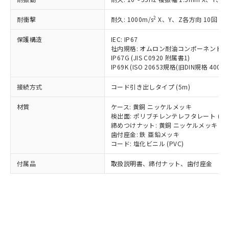
*EU RoHS指令（10物質）：
または国外への提供する場合は、日本
記
タに基づき作成されるものであり、閲
説明
鉛(Pb) 1000ppm以下、 水銀(Hg) 1000ppm以下、 カド
*中国RoHS10物質の基準値 (GB/T26572)：
国政府の輸出許可(または役務取引許
号
覧された時点での実際の在庫および標
ミウム(Cd) 100ppm以下、
Pb(鉛) :1000ppm、 Hg(水銀) : 1000ppm、 Cd(カドミウ
2
耐衝撃
耐久: 1000m/s
X、Y、Z各方向 10回
可)を取得するなどの必要な手続きを
六価クロム(Cr(Ⅵ)) 1000ppm以下、ポリ臭化ビフェニル
ム) : 100ppm、
準価格とは異なる場合があることをご
類(PBB) 1000ppm以下、ポリ臭化ジフェニルエーテル類
Cr(Ⅵ)(六価クロム) : 1000ppm、 PBBs(ポリ臭化ビフェ
とります。
了承ください。
(PBDE) 1000ppm以下、フタル酸ビス(2-エチルヘキシ
保護構造
IEC: IP67
○
一定数以上の在庫あり
ニル類) : 1000ppm、 PBDEs(ポリ臭化ジフェニルエーテ
当社は規制貨物を破棄する場合は、完
ル) (DEHP)(別名：DOP) 1000ppm以下、フタル酸ブチ
正式な納期状況および標準価格はお客
ル類) : 1000ppm、
社内規格: オムロン耐油コンポーネント評
ルベンジル（BBP） 1000ppm以下、フタル酸ジブチル
全に破砕するなど、違法に輸出されな
DBP(フタル酸ジブチル) : 1000ppm、 DIBP(フタル酸ジ
IP67G (JIS C0920 附属書1)
様のお取引先、またはお客様担当のオ
（DBP） 1000ppm以下、フタル酸ジイソブチル
イソブチル) : 1000ppm、 BBP(フタル酸ブチルベンジ
△
一定数には満たないが在庫あり
いよう必要な手段を講じます。
IP69K (ISO 20653規格(旧DIN規格 40050 
ムロン制御機器販売店・当社販売員に
(DIBP) 1000ppm以下
ル) : 1000ppm、
当社は貴社製品を、核兵器、ミサイ
但し、RoHS指令で産業用監視および制御機器に対する
DEHP(フタル酸ビス(2-エチルヘキシル)) : 1000ppm
ご相談ください。
適用除外項目は除く。
接続方式
コード引き出しタイプ (5m)
ル、化学兵器、生物兵器またはその他
－
在庫なし(最新の在庫状況につ
オムロン制御機器販売店や当社販売拠
フタル酸エステル類の４物質については閾値を超える意
武器並びにこれらの製造装置等に一切
いては、お客様のお取引先、ま
図的な使用がないことを確認しています。
点は「
販売ネットワーク
」をご確認
材質
ケース: 黄銅 ニッケルメッキ
※2 環境保護使用期限
使用いたしません。
たはお客様担当のオムロン制御
ください。
検出面: ポリブチレンテレフタレート (PB
当社は、貴社製品を第三者に販売する
機器販売店・当社販売員にご確
在庫状況および標準価格結果を当社の
締めつけナット: 黄銅 ニッケルメッキ
※2 対応予定月
「ｅ」：有害物質（10物質）のすべてが基
場合は、上記1、2および3の内容を当
認ください)
事前の承諾なく第三者に漏洩または開
歯付座金: 鉄 亜鉛メッキ
準値以下であることを示します。
該第三者に通知します。また当社は、
コード: 塩化ビニル (PVC)
示しないようお願いします。
部品在庫の切り替え状況などにより、予定
「10」：通常の使用状況下において有害物
販売先および販売に係わる関係者が違
マイパーツ機能（部品リスト作成サー
空
受注生産機種、また在庫状況の
月が前後することがあります。
質が外部に漏えいし、環境に深刻な影響を
法に輸出するおそれがある場合は、取
付属品
取扱説明書、締付ナット、歯付座金
ビス）をご利用いただくには、I-Web
白
情報を公開していない機種
及ぼさない年数を意味します。
り引きをいたしません。
メンバーズにご登録されている必要が
「－」：未確認です。当社販売部門へお問
あります。
い合わせください。
お客様が当ウェブサイト上で当社にご
※3 非含有証明書ダウンロード
登録された部品リストについて、当社
および当社の共同利用者が、当社の製
下記の非含有証明書をダウンロードするこ