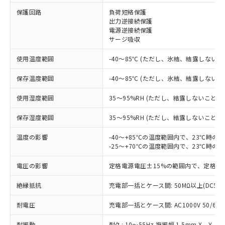
保護回路
負荷短絡保護
※1 対応状況
出力逆接続保護
電源逆接続保護
対応済み：EU RoHS指令（10物質）の
サージ吸収
非含有に対応した製品が提供可能な商品で
す。
使用温度範囲
-40～85℃ (ただし、氷結、結露しないこ
対応予定：EU RoHS指令（10物質）の非含
ご利用条件
有に対応した製品に切り替える予定のある
保存温度範囲
-40～85℃ (ただし、氷結、結露しないこ
商品です。
使用湿度範囲
35～95%RH (ただし、結露しないこと)
対応予定なし：EU RoHS指令（10物質）の
以下の条件をお読みいただき、同意のうえ
非含有に非対応の商品で、対応品を出す予
ご利用ください。
保存湿度範囲
35～95%RH (ただし、結露しないこと)
定はありません。
調査・確認中：EU RoHS指令（10物質）の
本サービスは、当社制御機器事業取扱
温度の影響
-40～+85℃の温度範囲内で、23℃時の
※1 中国RoHS○×表
非含有の対応状況を調査中または確認中の
商品の当社在庫状況および標準価格
-25～+70℃の温度範囲内で、23℃時の
商品です。
(税抜)を提供させていただくもので
「○」：最大均質材料含有率が中国RoHSの
非該当品：ライセンス料など無形物で、有
電圧の影響
定格電源電圧±15%の範囲内で、定格電
す。
基準値以下であることを示します。
害物質有無と関係のない商品です。
当社制御機器事業取扱商品の中には、
「×」：最大均質材料含有率が中国RoHSの
仕入先様の事情により、非含有部品として
絶縁抵抗
充電部一括とケース間: 50MΩ以上(DC50
本サービスの対象外となる商品もある
基準値を超えていることを示します。
いたものが、含有品と判明した場合などや
当社は、これら貴社製品のうち、外国
ことをご了承ください。
「－」：未確認です。当社販売部門へお問
むを得ず変更することがあります。
耐電圧
充電部一括とケース間: AC1000V 50/60Hz
為替および外国貿易法に定める商品
在庫状況および標準価格照会結果は、
い合わせください。
（以下｢規制貨物等」という）を輸出
記載している更新日時点での社内デー
耐振動
耐久: 10～55Hz 複振幅 1.5mm X、Y、Z