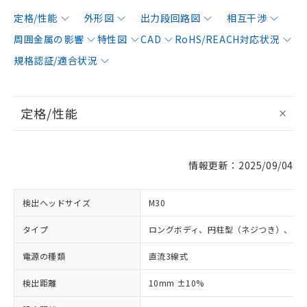
定格/性能
外形図
出力段回路図
相互干渉
周囲金属の影響
特性図
CAD
RoHS/REACH対応状況
規格認証/適合状況
定格/性能
情報更新：2025/09/04
検出ヘッドサイズ
M30
タイプ
ロングボディ、円柱型（ネジつき）、シ
電源の種類
直流3線式
検出距離
10mm ±10%