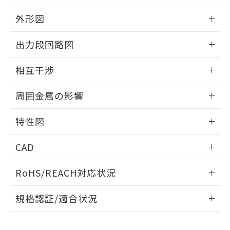
品・サービスに関するお客様との取
とができます。
合意する
キャンセル
引・商談に必要な範囲で利用すること
外形図
をご了承ください。
EU RoHS指令（10物質）の非含有証明書
※当社の共同利用者とは、
"個人情報
情報更新：2025/09/04
51物質の非含有証明書（当社基準）
出力段回路図
の共同利用に関して"
の「1.共同利
※本証明書は発行日時点で非含有を証明す
用者の範囲」に記載されている法人を
外形図
るもので、過去に遡って非含有を証明する
情報更新：2025/09/04
指します。
相互干渉
ものではありません。
また、RoHS指令のフタル酸エステル類４
出力段回路図
情報更新：2025/09/04
周囲金属の影響
物質の対応では、対応完了までの期間は出
荷製品に未対応品が混在することから備考
相互干渉
情報更新：2025/09/04
欄に対応日を記載しておりました。
特性図
既に当社にて対応品への在庫切替を完了
周囲金属の影響
していることから、特段のことがない限
情報更新：2025/09/04
CAD
り、2022年1月12日より割愛しておりま
す。
検出物体の大きさと材質による影響
ログイン/会員登録いただくと、CADデータをダウンロー
RoHS/REACH対応状況
ドすることができます。
情報更新：2026/7/29
A: 100mm以上、B: 70mm以上
規格認証/適合状況
ログイン/会員登録
EU RoHS
注意事項・凡例
UL認証
CSA認証
CEマーキング
L: 0mm以上、φd: 30mm以上、D: 0mm以上、m: 40mm以