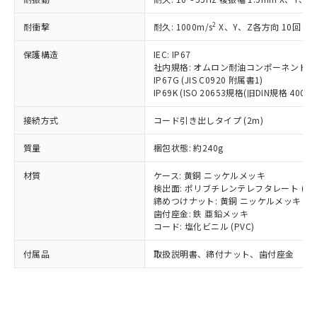
（以下｢規制貨物等」という）を輸出
記載している更新日時点での社内デー
*EU RoHS指令（10物質）：
または国外への提供する場合は、日本
記
タに基づき作成されるものであり、閲
説明
鉛(Pb) 1000ppm以下、 水銀(Hg) 1000ppm以下、 カド
2
耐衝撃
耐久: 1000m/s
X、Y、Z各方向 10回
*中国RoHS10物質の基準値 (GB/T26572)：
国政府の輸出許可(または役務取引許
号
覧された時点での実際の在庫および標
ミウム(Cd) 100ppm以下、
Pb(鉛) :1000ppm、 Hg(水銀) : 1000ppm、 Cd(カドミウ
可)を取得するなどの必要な手続きを
六価クロム(Cr(Ⅵ)) 1000ppm以下、ポリ臭化ビフェニル
ム) : 100ppm、
準価格とは異なる場合があることをご
保護構造
IEC: IP67
類(PBB) 1000ppm以下、ポリ臭化ジフェニルエーテル類
Cr(Ⅵ)(六価クロム) : 1000ppm、 PBBs(ポリ臭化ビフェ
とります。
了承ください。
社内規格: オムロン耐油コンポーネント評
(PBDE) 1000ppm以下、フタル酸ビス(2-エチルヘキシ
○
一定数以上の在庫あり
ニル類) : 1000ppm、 PBDEs(ポリ臭化ジフェニルエーテ
当社は規制貨物を破棄する場合は、完
ル) (DEHP)(別名：DOP) 1000ppm以下、フタル酸ブチ
正式な納期状況および標準価格はお客
IP67G (JIS C0920 附属書1)
ル類) : 1000ppm、
ルベンジル（BBP） 1000ppm以下、フタル酸ジブチル
全に破砕するなど、違法に輸出されな
DBP(フタル酸ジブチル) : 1000ppm、 DIBP(フタル酸ジ
IP69K (ISO 20653規格(旧DIN規格 40050 
様のお取引先、またはお客様担当のオ
（DBP） 1000ppm以下、フタル酸ジイソブチル
イソブチル) : 1000ppm、 BBP(フタル酸ブチルベンジ
△
一定数には満たないが在庫あり
いよう必要な手段を講じます。
ムロン制御機器販売店・当社販売員に
(DIBP) 1000ppm以下
ル) : 1000ppm、
接続方式
当社は貴社製品を、核兵器、ミサイ
コード引き出しタイプ (2m)
但し、RoHS指令で産業用監視および制御機器に対する
DEHP(フタル酸ビス(2-エチルヘキシル)) : 1000ppm
ご相談ください。
適用除外項目は除く。
ル、化学兵器、生物兵器またはその他
－
在庫なし(最新の在庫状況につ
オムロン制御機器販売店や当社販売拠
フタル酸エステル類の４物質については閾値を超える意
質量
梱包状態: 約240g
武器並びにこれらの製造装置等に一切
いては、お客様のお取引先、ま
図的な使用がないことを確認しています。
点は「
販売ネットワーク
」をご確認
※2 環境保護使用期限
使用いたしません。
たはお客様担当のオムロン制御
ください。
材質
ケース: 黄銅 ニッケルメッキ
当社は、貴社製品を第三者に販売する
機器販売店・当社販売員にご確
在庫状況および標準価格結果を当社の
検出面: ポリブチレンテレフタレート (PB
※2 対応予定月
「ｅ」：有害物質（10物質）のすべてが基
場合は、上記1、2および3の内容を当
認ください)
事前の承諾なく第三者に漏洩または開
締めつけナット: 黄銅 ニッケルメッキ
準値以下であることを示します。
該第三者に通知します。また当社は、
示しないようお願いします。
歯付座金: 鉄 亜鉛メッキ
部品在庫の切り替え状況などにより、予定
「10」：通常の使用状況下において有害物
販売先および販売に係わる関係者が違
コード: 塩化ビニル (PVC)
マイパーツ機能（部品リスト作成サー
空
受注生産機種、また在庫状況の
月が前後することがあります。
質が外部に漏えいし、環境に深刻な影響を
法に輸出するおそれがある場合は、取
ビス）をご利用いただくには、I-Web
白
情報を公開していない機種
及ぼさない年数を意味します。
付属品
り引きをいたしません。
取扱説明書、締付ナット、歯付座金
メンバーズにご登録されている必要が
「－」：未確認です。当社販売部門へお問
あります。
い合わせください。
お客様が当ウェブサイト上で当社にご
※3 非含有証明書ダウンロード
登録された部品リストについて、当社