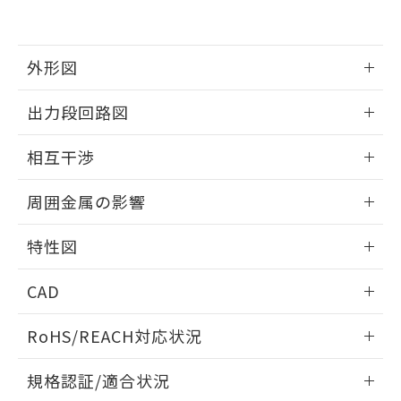
および当社の共同利用者が、当社の製
下記の非含有証明書をダウンロードするこ
品・サービスに関するお客様との取
とができます。
合意する
キャンセル
引・商談に必要な範囲で利用すること
をご了承ください。
外形図
EU RoHS指令（10物質）の非含有証明書
※当社の共同利用者とは、
"個人情報
51物質の非含有証明書（当社基準）
の共同利用に関して"
の「1.共同利
情報更新：2025/09/04
※本証明書は発行日時点で非含有を証明す
出力段回路図
用者の範囲」に記載されている法人を
るもので、過去に遡って非含有を証明する
指します。
外形図
情報更新：2025/09/04
ものではありません。
相互干渉
また、RoHS指令のフタル酸エステル類４
物質の対応では、対応完了までの期間は出
出力段回路図
情報更新：2025/09/04
周囲金属の影響
荷製品に未対応品が混在することから備考
欄に対応日を記載しておりました。
相互干渉
情報更新：2025/09/04
既に当社にて対応品への在庫切替を完了
特性図
していることから、特段のことがない限
周囲金属の影響
り、2022年1月12日より割愛しておりま
情報更新：2025/09/04
CAD
す。
検出物体の大きさと材質による影響
ログイン/会員登録いただくと、CADデータをダウンロー
RoHS/REACH対応状況
ドすることができます。
情報更新：2026/7/29
A: 100mm以上、B: 70mm以上
規格認証/適合状況