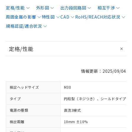
定格/性能
外形図
出力段回路図
相互干渉
周囲金属の影響
特性図
CAD
RoHS/REACH対応状況
規格認証/適合状況
定格/性能
情報更新：2025/09/04
検出ヘッドサイズ
M30
タイプ
円柱型（ネジつき）、シールドタイプ
電源の種類
直流3線式
検出距離
10mm ±10%