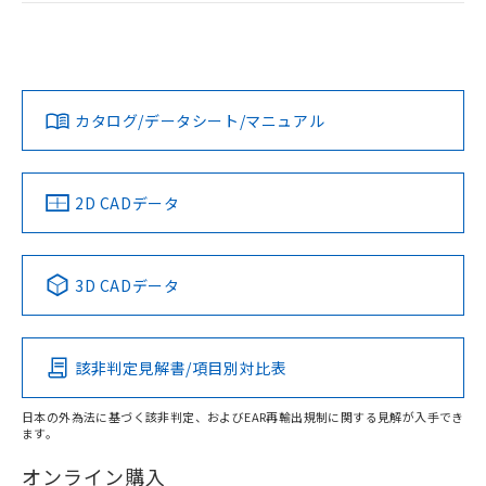
ログイン/会員登録
EU RoHS
注意事項・凡例
UL認証
CSA認証
CEマーキング
L: 0mm以上、φd: 30mm以上、D: 0mm以上、m: 40mm以
上、n: 45mm以上
Yes
Yes
Yes
金属埋め込み
対応状況
対応予定月
※1
※2
ダウンロードデータをご利用いただく前に、以下を必ずお読
みください。
カタログ/データシート/マニュアル
対応済み
ソフトウェアの使用条件
LR型式承認
DNV型式承認
BV型式承認
KR型式承
タイムチャート
（イギリス
（ノルウェー
（フランス
（韓国
船舶規格）
船舶規格）
船舶規格）
船舶規格
中国 RoHS
注意事項・凡例
2D CADデータ
No
No
No
No
l: 0mm以上、φd: 30mm以上、D: 0mm以上、m: 40mm以
上、n: 45mm以上
中国 RoHS表
※1 ※2
検出領域
3D CADデータ
この製品の規格認証/適合状況ページへ
Pb
Hg
Cd
Cr(VI)
その他の認証はこちらのページからご検索ください
該非判定見解書/項目別対比表
X
O
O
O
日本の外為法に基づく該非判定、およびEAR再輸出規制に関する見解が入手でき
ます。
"対応済み"や非含有の記載がされた商品であっても、流通
在庫等で未対応品が混在する可能性があります。
オンライン購入