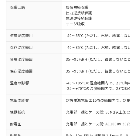
保護回路
負荷短絡保護
出力逆接続保護
※1 対応状況
電源逆接続保護
サージ吸収
対応済み：EU RoHS指令（10物質）の
非含有に対応した製品が提供可能な商品で
使用温度範囲
-40～85℃ (ただし、氷結、結露しないこ
す。
対応予定：EU RoHS指令（10物質）の非含
保存温度範囲
-40～85℃ (ただし、氷結、結露しないこ
ご利用条件
有に対応した製品に切り替える予定のある
商品です。
使用湿度範囲
35～95%RH (ただし、結露しないこと)
対応予定なし：EU RoHS指令（10物質）の
以下の条件をお読みいただき、同意のうえ
保存湿度範囲
35～95%RH (ただし、結露しないこと)
非含有に非対応の商品で、対応品を出す予
ご利用ください。
定はありません。
温度の影響
-40～+85℃の温度範囲内で、23℃時の
調査・確認中：EU RoHS指令（10物質）の
本サービスは、当社制御機器事業取扱
-25～+70℃の温度範囲内で、23℃時の
※1 中国RoHS○×表
非含有の対応状況を調査中または確認中の
商品の当社在庫状況および標準価格
商品です。
電圧の影響
(税抜)を提供させていただくもので
定格電源電圧±15%の範囲内で、定格電
「○」：最大均質材料含有率が中国RoHSの
非該当品：ライセンス料など無形物で、有
す。
基準値以下であることを示します。
害物質有無と関係のない商品です。
絶縁抵抗
充電部一括とケース間: 50MΩ以上(DC50
当社制御機器事業取扱商品の中には、
「×」：最大均質材料含有率が中国RoHSの
仕入先様の事情により、非含有部品として
本サービスの対象外となる商品もある
基準値を超えていることを示します。
いたものが、含有品と判明した場合などや
耐電圧
当社は、これら貴社製品のうち、外国
充電部一括とケース間: AC1000V 50/60Hz
ことをご了承ください。
「－」：未確認です。当社販売部門へお問
むを得ず変更することがあります。
為替および外国貿易法に定める商品
在庫状況および標準価格照会結果は、
い合わせください。
耐振動
耐久: 10～55Hz 複振幅 1.5mm X、Y、Z