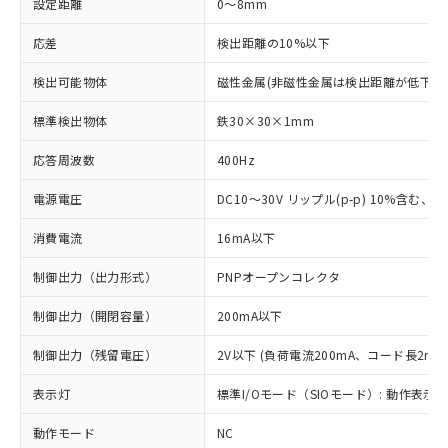
設定距離
0～8mm
応差
検出距離の10%以下
検出可能物体
磁性金属(非磁性金属は検出距離が低下し
標準検出物体
鉄30×30×1mm
応答周波数
400Hz
電源電圧
DC10～30V リップル(p-p) 10%含む、Cla
消費電流
16mA以下
制御出力（出力形式）
PNPオープンコレクタ
制御出力（開閉容量）
200mA以下
制御出力（残留電圧）
2V以下 (負荷電流200mA、コード長2m時
表示灯
標準I/Oモード（SIOモード）: 動作表示灯
動作モード
NC