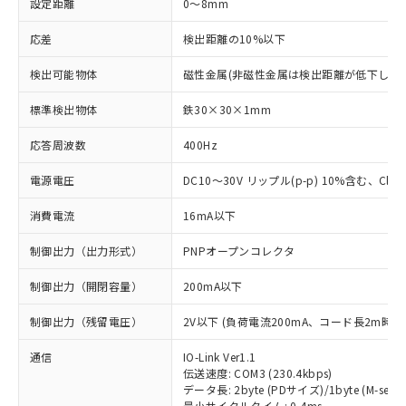
設定距離
0～8mm
応差
検出距離の10%以下
検出可能物体
磁性金属(非磁性金属は検出距離が低下します
標準検出物体
鉄30×30×1mm
応答周波数
400Hz
電源電圧
DC10～30V リップル(p-p) 10%含む、Class
消費電流
16mA以下
制御出力（出力形式）
PNPオープンコレクタ
制御出力（開閉容量）
200mA以下
制御出力（残留電圧）
2V以下 (負荷電流200mA、コード長2m時)
通信
IO-Link Ver1.1
伝送速度: COM3 (230.4kbps)
データ長: 2byte (PDサイズ)/1byte (M-seque
最小サイクルタイム: 0.4ms