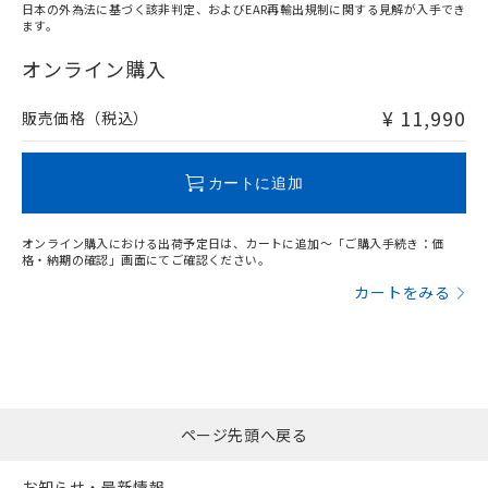
日本の外為法に基づく該非判定、およびEAR再輸出規制に関する見解が入手でき
ます。
"対応済み"や非含有の記載がされた商品であっても、流通
在庫等で未対応品が混在する可能性があります。
オンライン購入
非含有品が必要な際は、弊社営業部門もしくは販売店へお
問い合わせください。
¥ 11,990
販売価格（税込）
この製品のRoHS/REACH対応状況ページへ
カートに追加
オンライン購入における出荷予定日は、カートに追加～「ご購入手続き：価
格・納期の確認」画面にてご確認ください。
カートをみる
ページ先頭へ戻る
お知らせ・最新情報