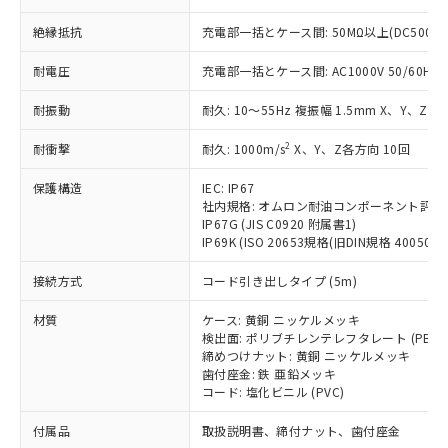
ことをご了承ください。
「－」：未確認です。当社販売部門へお問
むを得ず変更することがあります。
為替および外国貿易法に定める商品
在庫状況および標準価格照会結果は、
い合わせください。
絶縁抵抗
充電部一括とケース間: 50MΩ以上(DC500V
（以下｢規制貨物等」という）を輸出
記載している更新日時点での社内デー
*EU RoHS指令（10物質）：
または国外への提供する場合は、日本
記
タに基づき作成されるものであり、閲
説明
耐電圧
充電部一括とケース間: AC1000V 50/60Hz 1
鉛(Pb) 1000ppm以下、 水銀(Hg) 1000ppm以下、 カド
*中国RoHS10物質の基準値 (GB/T26572)：
国政府の輸出許可(または役務取引許
号
覧された時点での実際の在庫および標
ミウム(Cd) 100ppm以下、
Pb(鉛) :1000ppm、 Hg(水銀) : 1000ppm、 Cd(カドミウ
可)を取得するなどの必要な手続きを
六価クロム(Cr(Ⅵ)) 1000ppm以下、ポリ臭化ビフェニル
ム) : 100ppm、
準価格とは異なる場合があることをご
耐振動
耐久: 10～55Hz 複振幅 1.5mm X、Y、Z各
類(PBB) 1000ppm以下、ポリ臭化ジフェニルエーテル類
Cr(Ⅵ)(六価クロム) : 1000ppm、 PBBs(ポリ臭化ビフェ
とります。
了承ください。
(PBDE) 1000ppm以下、フタル酸ビス(2-エチルヘキシ
○
一定数以上の在庫あり
ニル類) : 1000ppm、 PBDEs(ポリ臭化ジフェニルエーテ
当社は規制貨物を破棄する場合は、完
ル) (DEHP)(別名：DOP) 1000ppm以下、フタル酸ブチ
2
耐衝撃
正式な納期状況および標準価格はお客
耐久: 1000m/s
X、Y、Z各方向 10回
ル類) : 1000ppm、
ルベンジル（BBP） 1000ppm以下、フタル酸ジブチル
全に破砕するなど、違法に輸出されな
DBP(フタル酸ジブチル) : 1000ppm、 DIBP(フタル酸ジ
様のお取引先、またはお客様担当のオ
（DBP） 1000ppm以下、フタル酸ジイソブチル
イソブチル) : 1000ppm、 BBP(フタル酸ブチルベンジ
△
一定数には満たないが在庫あり
いよう必要な手段を講じます。
保護構造
IEC: IP67
ムロン制御機器販売店・当社販売員に
(DIBP) 1000ppm以下
ル) : 1000ppm、
当社は貴社製品を、核兵器、ミサイ
社内規格: オムロン耐油コンポーネント評価
但し、RoHS指令で産業用監視および制御機器に対する
DEHP(フタル酸ビス(2-エチルヘキシル)) : 1000ppm
ご相談ください。
適用除外項目は除く。
IP67G (JIS C0920 附属書1)
ル、化学兵器、生物兵器またはその他
－
在庫なし(最新の在庫状況につ
オムロン制御機器販売店や当社販売拠
フタル酸エステル類の４物質については閾値を超える意
IP69K (ISO 20653規格(旧DIN規格 40050 PA
武器並びにこれらの製造装置等に一切
いては、お客様のお取引先、ま
図的な使用がないことを確認しています。
点は「
販売ネットワーク
」をご確認
※2 環境保護使用期限
使用いたしません。
たはお客様担当のオムロン制御
ください。
接続方式
コード引き出しタイプ (5m)
当社は、貴社製品を第三者に販売する
機器販売店・当社販売員にご確
在庫状況および標準価格結果を当社の
※2 対応予定月
「ｅ」：有害物質（10物質）のすべてが基
場合は、上記1、2および3の内容を当
認ください)
事前の承諾なく第三者に漏洩または開
材質
ケース: 黄銅 ニッケルメッキ
準値以下であることを示します。
該第三者に通知します。また当社は、
示しないようお願いします。
検出面: ポリブチレンテレフタレート (PBT)
部品在庫の切り替え状況などにより、予定
「10」：通常の使用状況下において有害物
販売先および販売に係わる関係者が違
締めつけナット: 黄銅 ニッケルメッキ
マイパーツ機能（部品リスト作成サー
空
受注生産機種、また在庫状況の
月が前後することがあります。
質が外部に漏えいし、環境に深刻な影響を
法に輸出するおそれがある場合は、取
歯付座金: 鉄 亜鉛メッキ
ビス）をご利用いただくには、I-Web
白
情報を公開していない機種
及ぼさない年数を意味します。
コード: 塩化ビニル (PVC)
り引きをいたしません。
メンバーズにご登録されている必要が
「－」：未確認です。当社販売部門へお問
あります。
付属品
取扱説明書、締付ナット、歯付座金
い合わせください。
お客様が当ウェブサイト上で当社にご