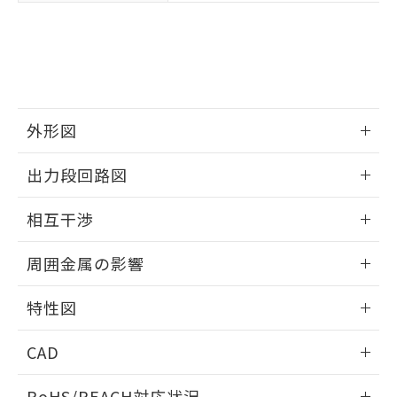
※3 非含有証明書ダウンロード
登録された部品リストについて、当社
および当社の共同利用者が、当社の製
下記の非含有証明書をダウンロードするこ
品・サービスに関するお客様との取
とができます。
合意する
キャンセル
引・商談に必要な範囲で利用すること
をご了承ください。
EU RoHS指令（10物質）の非含有証明書
※当社の共同利用者とは、
"個人情報
51物質の非含有証明書（当社基準）
の共同利用に関して"
の「1.共同利
外形図
※本証明書は発行日時点で非含有を証明す
用者の範囲」に記載されている法人を
るもので、過去に遡って非含有を証明する
情報更新：2025/09/04
指します。
出力段回路図
ものではありません。
また、RoHS指令のフタル酸エステル類４
外形図
情報更新：2025/09/04
物質の対応では、対応完了までの期間は出
相互干渉
荷製品に未対応品が混在することから備考
出力段回路図
欄に対応日を記載しておりました。
情報更新：2025/09/04
周囲金属の影響
既に当社にて対応品への在庫切替を完了
していることから、特段のことがない限
相互干渉
情報更新：2025/09/04
特性図
り、2022年1月12日より割愛しておりま
す。
周囲金属の影響
情報更新：2025/09/04
CAD
検出物体の大きさと材質による影響
ログイン/会員登録いただくと、CADデータをダウンロー
RoHS/REACH対応状況