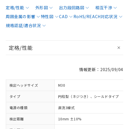
定格/性能
外形図
出力段回路図
相互干渉
周囲金属の影響
特性図
CAD
RoHS/REACH対応状況
規格認証/適合状況
定格/性能
情報更新：2025/09/04
検出ヘッドサイズ
M30
タイプ
円柱型（ネジつき）、シールドタイプ
電源の種類
直流3線式
検出距離
10mm ±10%