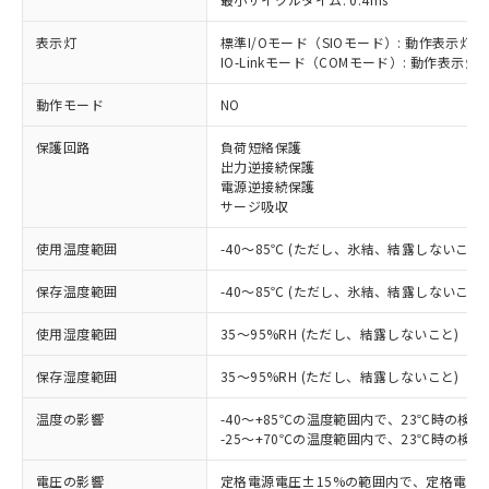
表示灯
標準I/Oモード（SIOモード）: 動作表示灯(
IO-Linkモード（COMモード）: 動作表示灯(
※1 対応状況
動作モード
NO
対応済み：EU RoHS指令（10物質）の
保護回路
負荷短絡保護
非含有に対応した製品が提供可能な商品で
出力逆接続保護
す。
電源逆接続保護
対応予定：EU RoHS指令（10物質）の非含
サージ吸収
ご利用条件
有に対応した製品に切り替える予定のある
使用温度範囲
-40～85℃ (ただし、氷結、結露しないこと)
商品です。
対応予定なし：EU RoHS指令（10物質）の
以下の条件をお読みいただき、同意のうえ
保存温度範囲
-40～85℃ (ただし、氷結、結露しないこと)
非含有に非対応の商品で、対応品を出す予
ご利用ください。
定はありません。
使用湿度範囲
35～95%RH (ただし、結露しないこと)
調査・確認中：EU RoHS指令（10物質）の
本サービスは、当社制御機器事業取扱
※1 中国RoHS○×表
非含有の対応状況を調査中または確認中の
保存湿度範囲
商品の当社在庫状況および標準価格
35～95%RH (ただし、結露しないこと)
商品です。
(税抜)を提供させていただくもので
「○」：最大均質材料含有率が中国RoHSの
非該当品：ライセンス料など無形物で、有
温度の影響
-40～+85℃の温度範囲内で、23℃時の検
す。
基準値以下であることを示します。
害物質有無と関係のない商品です。
-25～+70℃の温度範囲内で、23℃時の検
当社制御機器事業取扱商品の中には、
「×」：最大均質材料含有率が中国RoHSの
仕入先様の事情により、非含有部品として
本サービスの対象外となる商品もある
基準値を超えていることを示します。
いたものが、含有品と判明した場合などや
電圧の影響
定格電源電圧±15%の範囲内で、定格電源
当社は、これら貴社製品のうち、外国