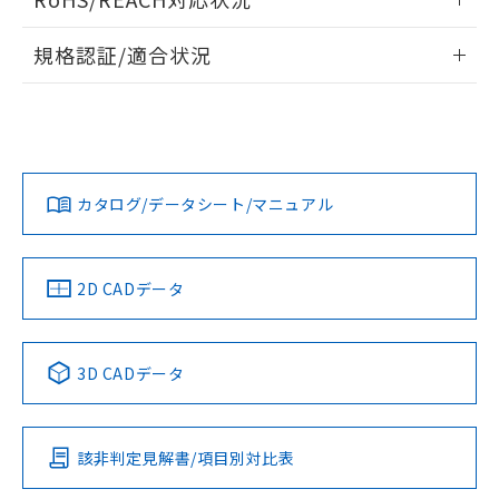
ドすることができます。
情報更新：2026/7/29
A: 100mm以上、B: 70mm以上
規格認証/適合状況
ログイン/会員登録
EU RoHS
注意事項・凡例
UL認証
CSA認証
CEマーキング
L: 0mm以上、φd: 30mm以上、D: 0mm以上、m: 40mm以
上、n: 45mm以上
Yes
Yes
Yes
金属埋め込み
対応状況
対応予定月
※1
※2
ダウンロードデータをご利用いただく前に、以下を必ずお読
みください。
カタログ/データシート/マニュアル
対応済み
ソフトウェアの使用条件
LR型式承認
DNV型式承認
BV型式承認
KR型式承
タイムチャート
（イギリス
（ノルウェー
（フランス
（韓国
船舶規格）
船舶規格）
船舶規格）
船舶規格
中国 RoHS
注意事項・凡例
2D CADデータ
No
No
No
No
l: 0mm以上、φd: 30mm以上、D: 0mm以上、m: 40mm以
上、n: 45mm以上
中国 RoHS表
※1 ※2
検出領域
3D CADデータ
この製品の規格認証/適合状況ページへ
Pb
Hg
Cd
Cr(VI)
その他の認証はこちらのページからご検索ください
該非判定見解書/項目別対比表
X
O
O
O