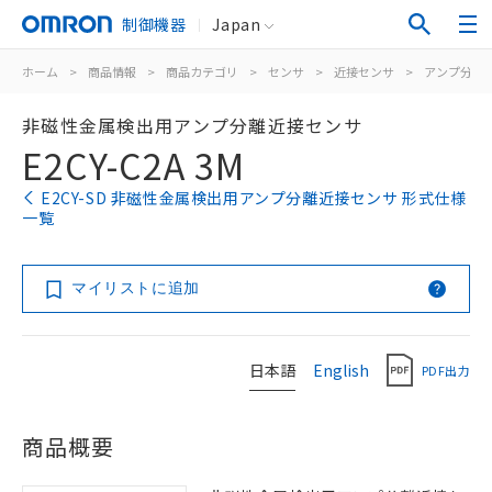
制御機器
Japan
ホーム
>
商品情報
>
商品カテゴリ
>
センサ
>
近接センサ
>
アンプ分離/
非磁性金属検出用アンプ分離近接センサ
E2CY-C2A 3M
E2CY-SD 非磁性金属検出用アンプ分離近接センサ 形式仕様
一覧
マイリストに追加
日本語
English
PDF出力
商品概要