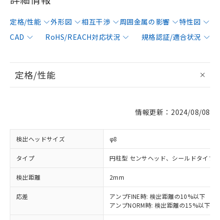
定格/性能
外形図
相互干渉
周囲金属の影響
特性図
CAD
RoHS/REACH対応状況
規格認証/適合状況
定格/性能
情報更新：2024/08/08
検出ヘッドサイズ
φ8
タイプ
円柱型 センサヘッド、シールドタイプ
検出距離
2mm
応差
アンプFINE時: 検出距離の10%以下
アンプNORM時: 検出距離の15%以下