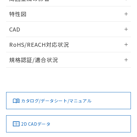
法に輸出するおそれがある場合は、取
ビス）をご利用いただくには、I-Web
白
情報を公開していない機種
及ぼさない年数を意味します。
り引きをいたしません。
相互干渉
メンバーズにご登録されている必要が
情報更新：2024/08/08
「－」：未確認です。当社販売部門へお問
特性図
あります。
い合わせください。
お客様が当ウェブサイト上で当社にご
周囲金属の影響
※3 非含有証明書ダウンロード
情報更新：2024/08/08
登録された部品リストについて、当社
CAD
および当社の共同利用者が、当社の製
下記の非含有証明書をダウンロードするこ
検出物体の大きさと材質による影響
ログイン/会員登録いただくと、CADデータをダウンロー
品・サービスに関するお客様との取
RoHS/REACH対応状況
とができます。
合意する
キャンセル
ドすることができます。
引・商談に必要な範囲で利用すること
A: 20mm以上、B: 15mm以上
をご了承ください。
情報更新：2026/7/29
EU RoHS指令（10物質）の非含有証明書
規格認証/適合状況
※当社の共同利用者とは、
"個人情報
51物質の非含有証明書（当社基準）
の共同利用に関して"
の「1.共同利
ログイン/会員登録
EU RoHS
注意事項・凡例
※本証明書は発行日時点で非含有を証明す
用者の範囲」に記載されている法人を
UL認証
CSA認証
CEマーキング
るもので、過去に遡って非含有を証明する
指します。
ものではありません。
No
No
Yes
対応状況
対応予定月
また、RoHS指令のフタル酸エステル類４
※1
※2
ダウンロードデータをご利用いただく前に、以下を必ずお読
物質の対応では、対応完了までの期間は出
みください。
l: 0mm以上、φd: 8mm以上、D: 0mm以上、m: 15mm以上
カタログ/データシート/マニュアル
対応済み
荷製品に未対応品が混在することから備考
ソフトウェアの使用条件
欄に対応日を記載しておりました。
LR型式承認
DNV型式承認
BV型式承認
KR型式承
既に当社にて対応品への在庫切替を完了
（イギリス
（ノルウェー
（フランス
（韓国
船舶規格）
していることから、特段のことがない限
船舶規格）
船舶規格）
船舶規格
中国 RoHS
注意事項・凡例
2D CADデータ
り、2022年1月12日より割愛しておりま
No
No
No
No
す。