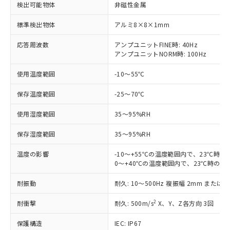
検出可能物体
非磁性金属
標準検出物体
アルミ8×8×1mm
応答周波数
アンプユニットFINE時: 40Hz
アンプユニットNORM時: 100Hz
使用温度範囲
-10～55℃
※1 対応状況
保存温度範囲
-25～70℃
対応済み：EU RoHS指令（10物質）の
非含有に対応した製品が提供可能な商品で
使用湿度範囲
35～95%RH
す。
保存湿度範囲
対応予定：EU RoHS指令（10物質）の非含
35～95%RH
ご利用条件
有に対応した製品に切り替える予定のある
温度の影響
-10～+55℃の温度範囲内で、23℃時
商品です。
0～+40℃の温度範囲内で、23℃時の検
対応予定なし：EU RoHS指令（10物質）の
以下の条件をお読みいただき、同意のうえ
非含有に非対応の商品で、対応品を出す予
耐振動
耐久: 10～500Hz 複振幅 2mm または 1
ご利用ください。
定はありません。
調査・確認中：EU RoHS指令（10物質）の
2
耐衝撃
耐久: 500m/s
X、Y、Z各方向 3回
本サービスは、当社制御機器事業取扱
※1 中国RoHS○×表
非含有の対応状況を調査中または確認中の
商品の当社在庫状況および標準価格
商品です。
保護構造
IEC: IP67
(税抜)を提供させていただくもので