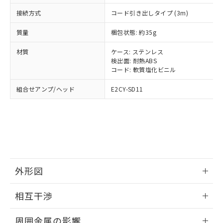
「○」：最大均質材料含有率が中国RoHSの
非該当品：ライセンス料など無形物で、有
す。
基準値以下であることを示します。
害物質有無と関係のない商品です。
接続方式
コード引き出しタイプ (3m)
当社制御機器事業取扱商品の中には、
「×」：最大均質材料含有率が中国RoHSの
仕入先様の事情により、非含有部品として
本サービスの対象外となる商品もある
基準値を超えていることを示します。
質量
いたものが、含有品と判明した場合などや
梱包状態: 約35g
当社は、これら貴社製品のうち、外国
ことをご了承ください。
「－」：未確認です。当社販売部門へお問
むを得ず変更することがあります。
為替および外国貿易法に定める商品
在庫状況および標準価格照会結果は、
材質
い合わせください。
ケース: ステンレス
（以下｢規制貨物等」という）を輸出
記載している更新日時点での社内デー
検出面: 耐熱ABS
*EU RoHS指令（10物質）：
または国外への提供する場合は、日本
記
タに基づき作成されるものであり、閲
説明
コード: 軟質塩化ビニル
鉛(Pb) 1000ppm以下、 水銀(Hg) 1000ppm以下、 カド
*中国RoHS10物質の基準値 (GB/T26572)：
国政府の輸出許可(または役務取引許
号
覧された時点での実際の在庫および標
ミウム(Cd) 100ppm以下、
Pb(鉛) :1000ppm、 Hg(水銀) : 1000ppm、 Cd(カドミウ
可)を取得するなどの必要な手続きを
六価クロム(Cr(Ⅵ)) 1000ppm以下、ポリ臭化ビフェニル
ム) : 100ppm、
組合せアンプ/ヘッド
E2CY-SD11
準価格とは異なる場合があることをご
類(PBB) 1000ppm以下、ポリ臭化ジフェニルエーテル類
Cr(Ⅵ)(六価クロム) : 1000ppm、 PBBs(ポリ臭化ビフェ
とります。
了承ください。
(PBDE) 1000ppm以下、フタル酸ビス(2-エチルヘキシ
○
一定数以上の在庫あり
ニル類) : 1000ppm、 PBDEs(ポリ臭化ジフェニルエーテ
当社は規制貨物を破棄する場合は、完
ル) (DEHP)(別名：DOP) 1000ppm以下、フタル酸ブチ
正式な納期状況および標準価格はお客
ル類) : 1000ppm、
ルベンジル（BBP） 1000ppm以下、フタル酸ジブチル
全に破砕するなど、違法に輸出されな
DBP(フタル酸ジブチル) : 1000ppm、 DIBP(フタル酸ジ
様のお取引先、またはお客様担当のオ
（DBP） 1000ppm以下、フタル酸ジイソブチル
イソブチル) : 1000ppm、 BBP(フタル酸ブチルベンジ
△
一定数には満たないが在庫あり
いよう必要な手段を講じます。
ムロン制御機器販売店・当社販売員に
(DIBP) 1000ppm以下
ル) : 1000ppm、
当社は貴社製品を、核兵器、ミサイ
但し、RoHS指令で産業用監視および制御機器に対する
DEHP(フタル酸ビス(2-エチルヘキシル)) : 1000ppm
ご相談ください。
適用除外項目は除く。
ル、化学兵器、生物兵器またはその他
－
在庫なし(最新の在庫状況につ
オムロン制御機器販売店や当社販売拠
フタル酸エステル類の４物質については閾値を超える意
武器並びにこれらの製造装置等に一切
いては、お客様のお取引先、ま
図的な使用がないことを確認しています。
点は「
販売ネットワーク
」をご確認
※2 環境保護使用期限
外形図
使用いたしません。
たはお客様担当のオムロン制御
ください。
当社は、貴社製品を第三者に販売する
機器販売店・当社販売員にご確
在庫状況および標準価格結果を当社の
情報更新：2024/08/08
※2 対応予定月
「ｅ」：有害物質（10物質）のすべてが基
場合は、上記1、2および3の内容を当
認ください)
相互干渉
事前の承諾なく第三者に漏洩または開
準値以下であることを示します。
該第三者に通知します。また当社は、
示しないようお願いします。
外形図
部品在庫の切り替え状況などにより、予定
「10」：通常の使用状況下において有害物
販売先および販売に係わる関係者が違
情報更新：2024/08/08
マイパーツ機能（部品リスト作成サー
空
受注生産機種、また在庫状況の
周囲金属の影響
月が前後することがあります。
質が外部に漏えいし、環境に深刻な影響を