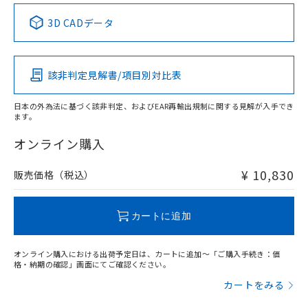
中国 RoHS表
※1 ※2
3D CADデータ
検出領域
この製品の規格認証/適合状況ページへ
Pb
Hg
Cd
Cr(VI)
その他の認証はこちらのページからご検索ください
該非判定見解書/項目別対比表
O
O
O
O
日本の外為法に基づく該非判定、およびEAR再輸出規制に関する見解が入手でき
ます。
"対応済み"や非含有の記載がされた商品であっても、流通
在庫等で未対応品が混在する可能性があります。
オンライン購入
非含有品が必要な際は、弊社営業部門もしくは販売店へお
問い合わせください。
¥ 10,830
販売価格（税込）
この製品のRoHS/REACH対応状況ページへ
カートに追加
オンライン購入における出荷予定日は、カートに追加～「ご購入手続き：価
格・納期の確認」画面にてご確認ください。
カートをみる