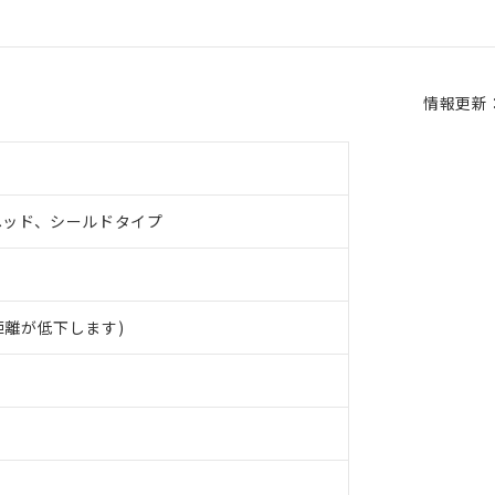
情報更新：2
ヘッド、シールドタイプ
距離が低下します)
 RoHS指令（10物質）の非含有に対応した製品が提供可能な商品です
oHS指令（10物質）の非含有に対応した製品に切り替える予定のある
 RoHS指令（10物質）の非含有に非対応の商品で、対応品を出す予