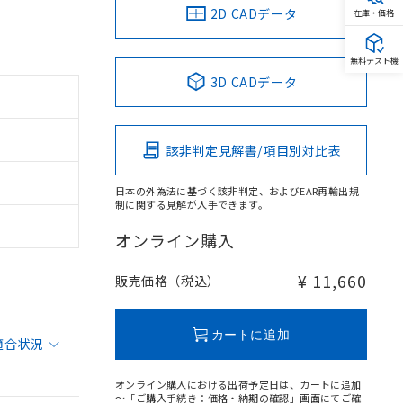
2D CADデータ
在庫・価格
無料テスト機
3D CADデータ
該非判定見解書/項目別対比表
日本の外為法に基づく該非判定、およびEAR再輸出規
制に関する見解が入手できます。
オンライン購入
¥ 11,660
販売価格（税込）
カートに追加
適合状況
オンライン購入における出荷予定日は、カートに追加
～「ご購入手続き：価格・納期の確認」画面にてご確