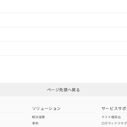
情報更新：2
情報更新：2
ードすることができます。
情報更新：
ログイン/会員登録
CCC認証
電波法
みください。
N/A
N/A
非含有証明書
※3
ページ先頭へ戻る
ダウンロードはこちら
型式承認
NK型式承認
ABS型式承認
韓国
（日本
（アメリカ
ソリューション
サービスサポ
舶規格）
船舶規格）
船舶規格）
解決提案
テスト機貸出
事例
ロボティクスサ
No
No