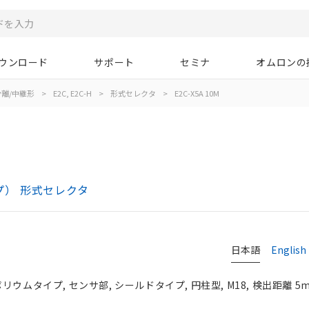
ウンロード
サポート
セミナ
オムロンの
離/中継形
>
E2C, E2C-H
>
形式セレクタ
>
E2C-X5A 10M
イプ） 形式セレクタ
日本語
English
ウムタイプ, センサ部, シールドタイプ, 円柱型, M18, 検出距離 5