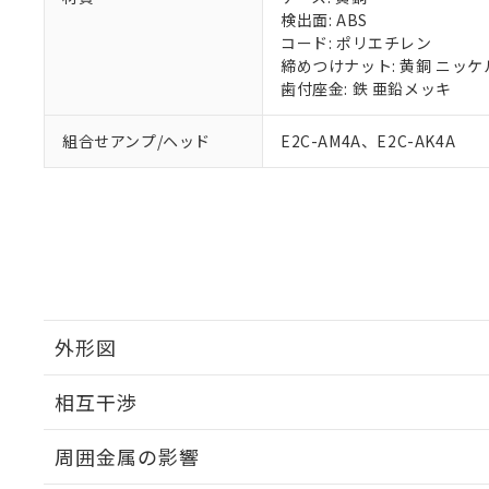
※当社の共同
検出面: ABS
いる法人を指
EU RoHS指令（
コード: ポリエチレン
51物質の非含有証
締めつけナット: 黄銅 ニッ
※本証明書は発行
歯付座金: 鉄 亜鉛メッキ
また、RoHS指
混在することから
組合せアンプ/ヘッド
E2C-AM4A、E2C-AK4A
既に当社にて対応
り割愛しておりま
外形図
相互干渉
外形図
周囲金属の影響