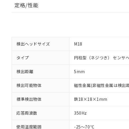
定格/性能
検出ヘッドサイズ
M18
タイプ
円柱型（ネジつき） センサ
検出距離
5mm
検出可能物体
磁性金属(非磁性金属は検出
標準検出物体
鉄18×18×1mm
※1 対応状況
応答周波数
350Hz
対応済み：EU
対応予定：EU R
使用温度範囲
-25～70℃
対応予定なし：EU