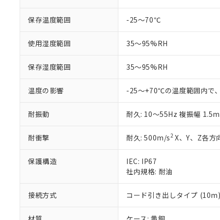
調査・確認中：EU
ご利用条件
非該当品：ライセ
保存温度範囲
-25～70℃
※1 中国RoHS
仕入先様の事情に
があります。
以下の条件をお読
使用湿度範囲
35～95%RH
「○」：最大均質
「×」：最大均質
本サービスは
当社は、これ
*EU RoHS指令（10物
「－」：未確認で
保存湿度範囲
35～95%RH
鉛(Pb) 1000ppm以下、
くものです。
う）を輸出ま
記
説明
六価クロム(Cr(Ⅵ)) 1
当社制御機器
などの必要な
フタル酸ビス(2-エチルヘ
号
*中国RoHS10物質の基準値 
ル（DBP） 1000ppm
在庫状況およ
温度の影響
-25～+70℃の温度範囲内で
当社は規制貨
Pb(鉛) :1000ppm、 Hg
但し、RoHS指令で産
のであり、閲
ます。
Cr(Ⅵ)(六価クロム) : 
フタル酸エステル類の４
○
一定数以
DBP(フタル酸ジブチル) :
い。
当社は貴社製
耐振動
耐久: 10～55Hz 複振幅 1.5
DEHP(フタル酸ビス(2-エ
正式な納期状
置等に一切使
当社販売員に
※2 対応予定月
△
一定数に
当社は、貴社
2
耐衝撃
耐久: 500m/s
X、Y、Z各方向
オムロン制御
また当社は、
※2 環境保護使
在庫状況およ
部品在庫の切り替
たしません。
－
在庫なし
保護構造
IEC: IP67
す。
「ｅ」：有害物質
機器販売
社内規格: 耐油
マイパーツ機
「10」：通常の
ている必要が
味します。
空
受注生産
お客様が当ウ
※3 非含有証明
接続方式
コード引き出しタイプ (10m
「－」：未確認で
白
が、当社の製
さい。
下記の非含有証明
材質
ケース: 黄銅