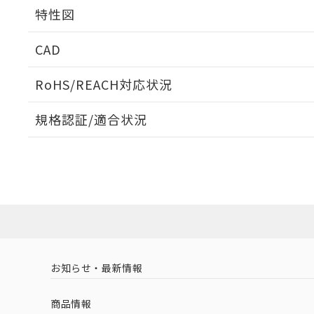
相互干渉
特性図
周囲金属の影響
CAD
検出物体の大きさと材質による影響
ログイン/会員登録いただくと、CADデータをダウンロ
RoHS/REACH対応状況
規格認証/適合状況
A: 50mm以上、B: 35mm以上
EU RoHS
注意事項・凡例
UL認証
CSA認証
CEマーキング
ダウンロードデータをご利用いただく前に、以下を必ずお読
No
No
Yes
対応状況
対応予定月
※1
※2
ソフトウェアの使用条件
l: 0mm以上、φd: 18mm以上、D: 0mm以上、m: 15mm以上
対応済み
LR型式承認
DNV型式承認
BV型式承認
KR
（イギリス
（ノルウェー
（フランス
（
お知らせ・最新情報
中国 RoHS
注意事項・凡例
船舶規格）
船舶規格）
船舶規格）
船
商品情報
No
No
No
No