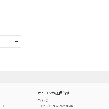
024/08/08
024/08/08
2026/7/29
ート
オムロンの提供価値
目指す姿
ポート
コンセプト「i-Automation!」