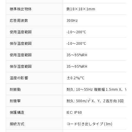
標準検出物体
鉄18×18×1mm
応答周波数
300Hz
使用温度範囲
-10～200℃
※1 対応状況
保存温度範囲
-10～200℃
使用湿度範囲
35～95%RH
対応済み：EU RoHS指令（10物質）の
非含有に対応した製品が提供可能な商品で
保存湿度範囲
35～95%RH
す。
対応予定：EU RoHS指令（10物質）の非含
温度の影響
±0.2%/℃
ご利用条件
有に対応した製品に切り替える予定のある
商品です。
耐振動
耐久: 10～55Hz 複振幅 1.5mm X、Y、
対応予定なし：EU RoHS指令（10物質）の
以下の条件をお読みいただき、同意のうえ
非含有に非対応の商品で、対応品を出す予
2
耐衝撃
耐久: 500m/s
X、Y、Z各方向 3回
ご利用ください。
定はありません。
調査・確認中：EU RoHS指令（10物質）の
保護構造
IEC: IP60
本サービスは、当社制御機器事業取扱
※1 中国RoHS○×表
非含有の対応状況を調査中または確認中の
商品の当社在庫状況および標準価格
接続方式
商品です。
コード引き出しタイプ (3m)
(税抜)を提供させていただくもので
「○」：最大均質材料含有率が中国RoHSの
非該当品：ライセンス料など無形物で、有