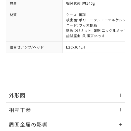
す。
質量
基準値以下であることを示します。
梱包状態: 約140g
害物質有無と関係のない商品です。
当社制御機器事業取扱商品の中には、
「×」：最大均質材料含有率が中国RoHSの
仕入先様の事情により、非含有部品として
本サービスの対象外となる商品もある
材質
ケース: 黄銅
基準値を超えていることを示します。
いたものが、含有品と判明した場合などや
当社は、これら貴社製品のうち、外国
ことをご了承ください。
検出面: ポリエーテルエーテルケトン
「－」：未確認です。当社販売部門へお問
むを得ず変更することがあります。
為替および外国貿易法に定める商品
コード: フッ素樹脂
在庫状況および標準価格照会結果は、
い合わせください。
（以下｢規制貨物等」という）を輸出
締めつけナット: 黄銅 ニッケルメッキ
記載している更新日時点での社内デー
*EU RoHS指令（10物質）：
歯付座金: 鉄 亜鉛メッキ
または国外への提供する場合は、日本
記
タに基づき作成されるものであり、閲
説明
鉛(Pb) 1000ppm以下、 水銀(Hg) 1000ppm以下、 カド
*中国RoHS10物質の基準値 (GB/T26572)：
国政府の輸出許可(または役務取引許
号
覧された時点での実際の在庫および標
ミウム(Cd) 100ppm以下、
Pb(鉛) :1000ppm、 Hg(水銀) : 1000ppm、 Cd(カドミウ
組合せアンプ/ヘッド
E2C-JC4EH
可)を取得するなどの必要な手続きを
六価クロム(Cr(Ⅵ)) 1000ppm以下、ポリ臭化ビフェニル
ム) : 100ppm、
準価格とは異なる場合があることをご
類(PBB) 1000ppm以下、ポリ臭化ジフェニルエーテル類
Cr(Ⅵ)(六価クロム) : 1000ppm、 PBBs(ポリ臭化ビフェ
とります。
了承ください。
(PBDE) 1000ppm以下、フタル酸ビス(2-エチルヘキシ
○
一定数以上の在庫あり
ニル類) : 1000ppm、 PBDEs(ポリ臭化ジフェニルエーテ
当社は規制貨物を破棄する場合は、完
ル) (DEHP)(別名：DOP) 1000ppm以下、フタル酸ブチ
正式な納期状況および標準価格はお客
ル類) : 1000ppm、
ルベンジル（BBP） 1000ppm以下、フタル酸ジブチル
全に破砕するなど、違法に輸出されな
DBP(フタル酸ジブチル) : 1000ppm、 DIBP(フタル酸ジ
様のお取引先、またはお客様担当のオ
（DBP） 1000ppm以下、フタル酸ジイソブチル
イソブチル) : 1000ppm、 BBP(フタル酸ブチルベンジ
△
一定数には満たないが在庫あり
いよう必要な手段を講じます。
ムロン制御機器販売店・当社販売員に
(DIBP) 1000ppm以下
ル) : 1000ppm、
当社は貴社製品を、核兵器、ミサイ
但し、RoHS指令で産業用監視および制御機器に対する
DEHP(フタル酸ビス(2-エチルヘキシル)) : 1000ppm
ご相談ください。
適用除外項目は除く。
ル、化学兵器、生物兵器またはその他
－
在庫なし(最新の在庫状況につ
オムロン制御機器販売店や当社販売拠
フタル酸エステル類の４物質については閾値を超える意
武器並びにこれらの製造装置等に一切
いては、お客様のお取引先、ま
図的な使用がないことを確認しています。
点は「
販売ネットワーク
」をご確認
外形図
※2 環境保護使用期限
使用いたしません。
たはお客様担当のオムロン制御
ください。
当社は、貴社製品を第三者に販売する
機器販売店・当社販売員にご確
在庫状況および標準価格結果を当社の
情報更新：2024/08/08
相互干渉
※2 対応予定月
「ｅ」：有害物質（10物質）のすべてが基
場合は、上記1、2および3の内容を当
認ください)
事前の承諾なく第三者に漏洩または開
準値以下であることを示します。
該第三者に通知します。また当社は、
示しないようお願いします。
外形図
情報更新：2024/08/08
部品在庫の切り替え状況などにより、予定
「10」：通常の使用状況下において有害物
販売先および販売に係わる関係者が違
周囲金属の影響
マイパーツ機能（部品リスト作成サー
空
受注生産機種、また在庫状況の
月が前後することがあります。
質が外部に漏えいし、環境に深刻な影響を
法に輸出するおそれがある場合は、取
ビス）をご利用いただくには、I-Web