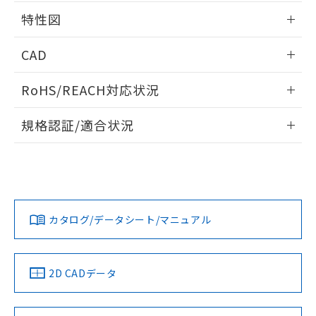
白
情報を公開していない機種
相互干渉
及ぼさない年数を意味します。
り引きをいたしません。
情報更新：2024/08/08
メンバーズにご登録されている必要が
特性図
「－」：未確認です。当社販売部門へお問
あります。
い合わせください。
周囲金属の影響
お客様が当ウェブサイト上で当社にご
情報更新：2024/08/08
※3 非含有証明書ダウンロード
CAD
登録された部品リストについて、当社
および当社の共同利用者が、当社の製
検出物体の大きさと材質による影響
ログイン/会員登録いただくと、CADデータをダウンロー
下記の非含有証明書をダウンロードするこ
品・サービスに関するお客様との取
RoHS/REACH対応状況
ドすることができます。
とができます。
A: 50mm以上、B: 35mm以上
合意する
キャンセル
引・商談に必要な範囲で利用すること
情報更新：2026/7/29
をご了承ください。
規格認証/適合状況
EU RoHS指令（10物質）の非含有証明書
※当社の共同利用者とは、
"個人情報
51物質の非含有証明書（当社基準）
ログイン/会員登録
EU RoHS
注意事項・凡例
の共同利用に関して"
の「1.共同利
※本証明書は発行日時点で非含有を証明す
UL認証
CSA認証
CEマーキング
用者の範囲」に記載されている法人を
るもので、過去に遡って非含有を証明する
指します。
ものではありません。
No
No
Yes
対応状況
対応予定月
※1
※2
ダウンロードデータをご利用いただく前に、以下を必ずお読
また、RoHS指令のフタル酸エステル類４
みください。
物質の対応では、対応完了までの期間は出
l: 0mm以上、φd: 18mm以上、D: 0mm以上、m: 15mm以上
カタログ/データシート/マニュアル
対応済み
ソフトウェアの使用条件
荷製品に未対応品が混在することから備考
LR型式承認
DNV型式承認
BV型式承認
KR型式承
欄に対応日を記載しておりました。
（イギリス
（ノルウェー
（フランス
（韓国
既に当社にて対応品への在庫切替を完了
船舶規格）
船舶規格）
船舶規格）
船舶規格
中国 RoHS
注意事項・凡例
2D CADデータ
していることから、特段のことがない限
り、2022年1月12日より割愛しておりま
No
No
No
No
す。
中国 RoHS表