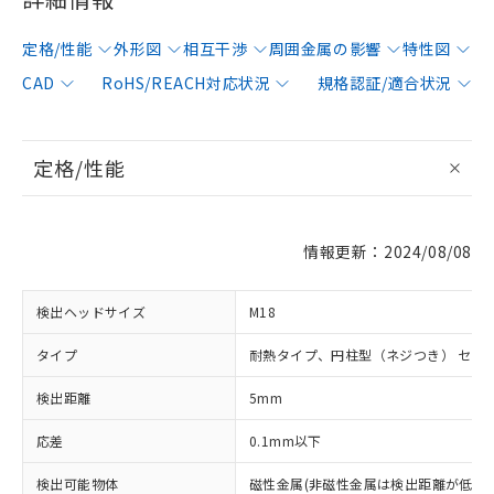
定格/性能
外形図
相互干渉
周囲金属の影響
特性図
CAD
RoHS/REACH対応状況
規格認証/適合状況
定格/性能
情報更新：2024/08/08
検出ヘッドサイズ
M18
タイプ
耐熱タイプ、円柱型（ネジつき） セン
検出距離
5mm
応差
0.1mm以下
検出可能物体
磁性金属(非磁性金属は検出距離が低下し