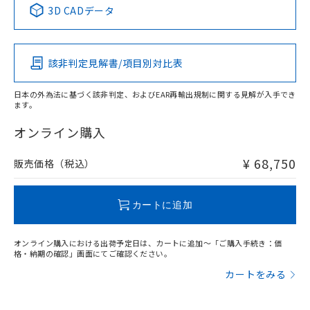
※1 ※2
3D CADデータ
この製品の規格認証/適合状況ページへ
Pb
Hg
Cd
Cr(VI)
その他の認証はこちらのページからご検索ください
検出領域
該非判定見解書/項目別対比表
X
O
O
O
日本の外為法に基づく該非判定、およびEAR再輸出規制に関する見解が入手でき
ます。
"対応済み"や非含有の記載がされた商品であっても、流通
在庫等で未対応品が混在する可能性があります。
オンライン購入
非含有品が必要な際は、弊社営業部門もしくは販売店へお
問い合わせください。
¥ 68,750
販売価格（税込）
この製品のRoHS/REACH対応状況ページへ
カートに追加
オンライン購入における出荷予定日は、カートに追加～「ご購入手続き：価
格・納期の確認」画面にてご確認ください。
カートをみる