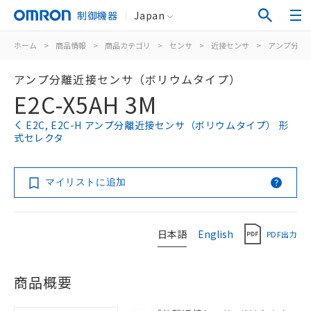
制御機器
Japan
ホーム
>
商品情報
>
商品カテゴリ
>
センサ
>
近接センサ
>
アンプ分離/
アンプ分離近接センサ（ボリウムタイプ）
E2C-X5AH 3M
E2C, E2C-H アンプ分離近接センサ（ボリウムタイプ） 形
式セレクタ
マイリストに追加
日本語
English
PDF出力
商品概要