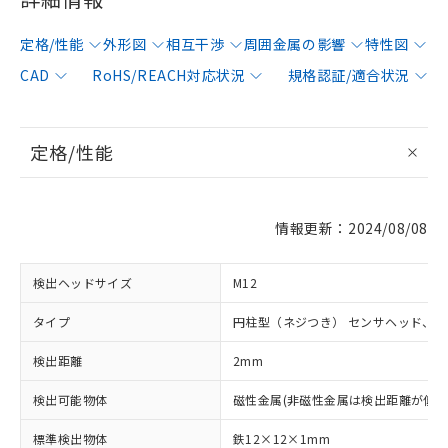
定格/性能
外形図
相互干渉
周囲金属の影響
特性図
CAD
RoHS/REACH対応状況
規格認証/適合状況
定格/性能
情報更新：2024/08/08
検出ヘッドサイズ
M12
タイプ
円柱型（ネジつき） センサヘッド、
検出距離
2mm
検出可能物体
磁性金属(非磁性金属は検出距離が低下
標準検出物体
鉄12×12×1mm