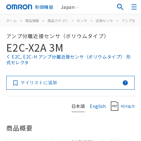
制御機器
Japan
ホーム
>
商品情報
>
商品カテゴリ
>
センサ
>
近接センサ
>
アンプ分離/
アンプ分離近接センサ（ボリウムタイプ）
E2C-X2A 3M
E2C, E2C-H アンプ分離近接センサ（ボリウムタイプ） 形
式セレクタ
マイリストに追加
日本語
English
PDF出力
商品概要