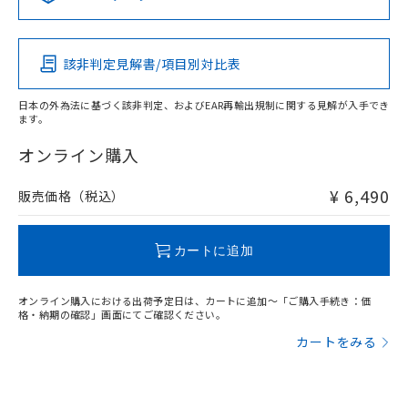
この製品の規格認証/適合状況ページへ
Pb
Hg
Cd
Cr(VI)
その他の認証はこちらのページからご検索ください
検出領域
該非判定見解書/項目別対比表
X
O
O
O
日本の外為法に基づく該非判定、およびEAR再輸出規制に関する見解が入手でき
ます。
"対応済み"や非含有の記載がされた商品であっても、流通
在庫等で未対応品が混在する可能性があります。
オンライン購入
非含有品が必要な際は、弊社営業部門もしくは販売店へお
問い合わせください。
¥ 6,490
販売価格（税込）
この製品のRoHS/REACH対応状況ページへ
カートに追加
オンライン購入における出荷予定日は、カートに追加～「ご購入手続き：価
格・納期の確認」画面にてご確認ください。
カートをみる