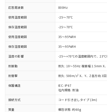
応答周波数
800Hz
使用温度範囲
-25～70℃
保存温度範囲
-25～70℃
※1 対応状況
使用湿度範囲
35～95%RH
対応済み：EU RoHS指令（10物質）の
保存湿度範囲
35～95%RH
非含有に対応した製品が提供可能な商品で
す。
温度の影響
-25～+70℃の温度範囲内で、23℃時
対応予定：EU RoHS指令（10物質）の非含
ご利用条件
有に対応した製品に切り替える予定のある
耐振動
耐久: 10～55Hz 複振幅 1.5mm X、Y
商品です。
2
耐衝撃
耐久: 500m/s
X、Y、Z各方向 3回
対応予定なし：EU RoHS指令（10物質）の
以下の条件をお読みいただき、同意のうえ
非含有に非対応の商品で、対応品を出す予
ご利用ください。
保護構造
IEC: IP67
定はありません。
社内規格: 耐油
調査・確認中：EU RoHS指令（10物質）の
本サービスは、当社制御機器事業取扱
※1 中国RoHS○×表
非含有の対応状況を調査中または確認中の
商品の当社在庫状況および標準価格
接続方式
コード引き出しタイプ (3m)
商品です。
(税抜)を提供させていただくもので
「○」：最大均質材料含有率が中国RoHSの
非該当品：ライセンス料など無形物で、有
質量
梱包状態: 約60g
す。