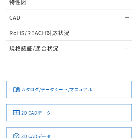
り引きをいたしません。
特性図
メンバーズにご登録されている必要が
「－」：未確認です。当社販売部門へお問
あります。
周囲金属の影響
い合わせください。
情報更新：2024/08/08
お客様が当ウェブサイト上で当社にご
CAD
※3 非含有証明書ダウンロード
登録された部品リストについて、当社
検出物体の大きさと材質による影響
および当社の共同利用者が、当社の製
ログイン/会員登録いただくと、CADデータをダウンロー
RoHS/REACH対応状況
下記の非含有証明書をダウンロードするこ
品・サービスに関するお客様との取
ドすることができます。
A: 30mm以上、B: 20mm以上
とができます。
合意する
キャンセル
引・商談に必要な範囲で利用すること
情報更新：2026/7/29
規格認証/適合状況
をご了承ください。
EU RoHS指令（10物質）の非含有証明書
※当社の共同利用者とは、
"個人情報
ログイン/会員登録
EU RoHS
注意事項・凡例
51物質の非含有証明書（当社基準）
の共同利用に関して"
の「1.共同利
UL認証
CSA認証
CEマーキング
※本証明書は発行日時点で非含有を証明す
用者の範囲」に記載されている法人を
るもので、過去に遡って非含有を証明する
指します。
No
No
Yes
ものではありません。
対応状況
対応予定月
※1
※2
ダウンロードデータをご利用いただく前に、以下を必ずお読
また、RoHS指令のフタル酸エステル類４
みください。
l: 0mm以上、φd: 12mm以上、D: 0mm以上、m: 6mm以上
カタログ/データシート/マニュアル
物質の対応では、対応完了までの期間は出
対応済み
ソフトウェアの使用条件
荷製品に未対応品が混在することから備考
LR型式承認
DNV型式承認
BV型式承認
KR型式承
欄に対応日を記載しておりました。
（イギリス
（ノルウェー
（フランス
（韓国
既に当社にて対応品への在庫切替を完了
船舶規格）
船舶規格）
船舶規格）
船舶規格
中国 RoHS
注意事項・凡例
2D CADデータ
していることから、特段のことがない限
No
No
No
No
り、2022年1月12日より割愛しておりま
す。
中国 RoHS表
※1 ※2
3D CADデータ