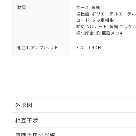
下記の非含有証明
※当社の共同
材質
ケース: 黄銅
いる法人を指
EU RoHS指令（
検出面: ポリエーテルエーテ
51物質の非含有証
コード: フッ素樹脂
※本証明書は発行
締めつけナット: 黄銅 ニッケ
また、RoHS指
歯付座金: 鉄 亜鉛メッキ
混在することから
既に当社にて対応
組合せアンプ/ヘッド
E2C-JC4DH
り割愛しておりま
外形図
相互干渉
外形図
周囲金属の影響