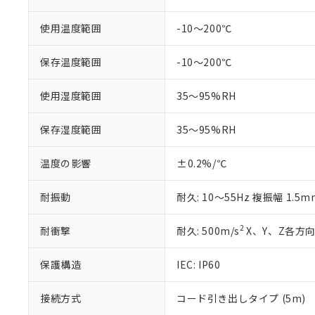
対応予定なし：EU
調査・確認中：EU
ご利用条件
使用温度範囲
-10～200℃
非該当品：ライセ
※1 中国RoHS
仕入先様の事情に
保存温度範囲
-10～200℃
があります。
以下の条件をお読
「○」：最大均質
「×」：最大均質
本サービスは
当社は、これ
*EU RoHS指令（10物
使用湿度範囲
35～95%RH
「－」：未確認で
鉛(Pb) 1000ppm以下、
くものです。
う）を輸出ま
記
説明
六価クロム(Cr(Ⅵ)) 1
当社制御機器
などの必要な
フタル酸ビス(2-エチルヘ
保存湿度範囲
35～95%RH
号
*中国RoHS10物質の基準値 
ル（DBP） 1000ppm
在庫状況およ
当社は規制貨
Pb(鉛) :1000ppm、 Hg
但し、RoHS指令で産
のであり、閲
ます。
Cr(Ⅵ)(六価クロム) : 
フタル酸エステル類の４
温度の影響
±0.2%/℃
○
一定数以
DBP(フタル酸ジブチル) :
い。
当社は貴社製
DEHP(フタル酸ビス(2-エ
正式な納期状
置等に一切使
当社販売員に
耐振動
耐久: 10～55Hz 複振幅 1.5
※2 対応予定月
△
一定数に
当社は、貴社
オムロン制御
また当社は、
※2 環境保護使
在庫状況およ
部品在庫の切り替
たしません。
2
耐衝撃
耐久: 500m/s
X、Y、Z各方向
－
在庫なし
す。
「ｅ」：有害物質
機器販売
マイパーツ機
「10」：通常の
保護構造
IEC: IP60
ている必要が
味します。
空
受注生産
お客様が当ウ
※3 非含有証明
「－」：未確認で
白
接続方式
コード引き出しタイプ (5m)
が、当社の製
さい。