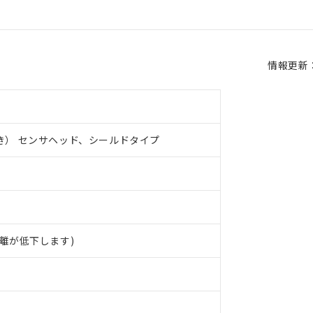
情報更新：2
き） センサヘッド、シールドタイプ
離が低下します)
 RoHS指令（10物質）の非含有に対応した製品が提供可能な商品です
oHS指令（10物質）の非含有に対応した製品に切り替える予定のある