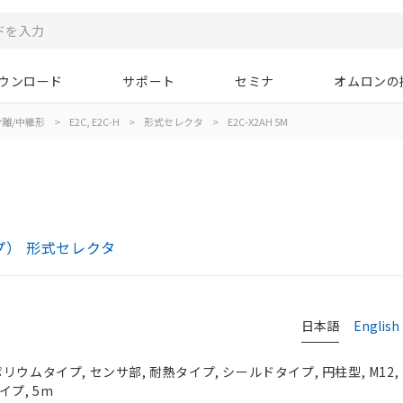
ウンロード
サポート
セミナ
オムロンの
離/中継形
>
E2C, E2C-H
>
形式セレクタ
>
E2C-X2AH 5M
イプ） 形式セレクタ
日本語
English
リウムタイプ, センサ部, 耐熱タイプ, シールドタイプ, 円柱型, M12,
イプ, 5m