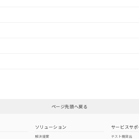
情報更新：2
情報更新：2
ードすることができます。
情報更新：
ログイン/会員登録
CCC認証
電波法
みください。
N/A
N/A
非含有証明書
※3
ページ先頭へ戻る
ダウンロードはこちら
型式承認
NK型式承認
ABS型式承認
韓国
（日本
（アメリカ
ソリューション
サービスサポ
舶規格）
船舶規格）
船舶規格）
解決提案
テスト機貸出