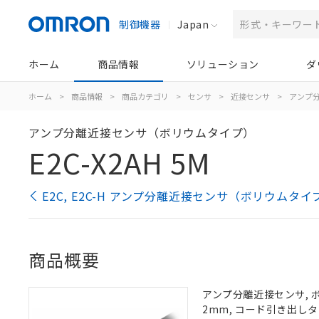
制御機器
Japan
ホーム
商品情報
ソリューション
ダ
ホーム
>
商品情報
>
商品カテゴリ
>
センサ
>
近接センサ
>
アンプ分
アンプ分離近接センサ（ボリウムタイプ）
E2C-X2AH 5M
E2C, E2C-H アンプ分離近接センサ（ボリウムタ
商品概要
アンプ分離近接センサ, ボ
2mm, コード引き出しタ