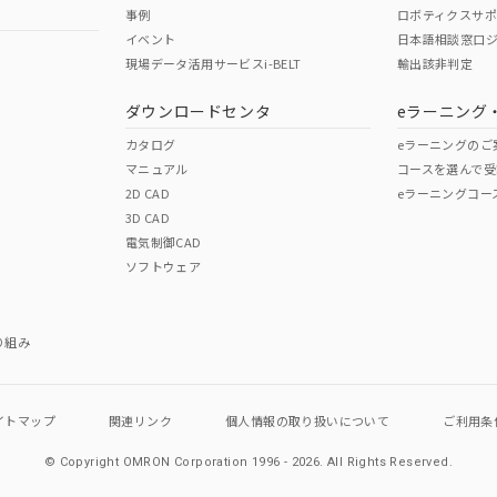
事例
ロボティクスサ
No
No
イベント
日本語相談窓口
現場データ活用サービスi-BELT
輸出該非判定
I)
PBBs
PBDEs
DBP
ダウンロードセンタ
eラーニング
この製品の規格認証/適合
その他の認証はこちらのページからご
カタログ
eラーニングのご
マニュアル
コースを選んで受
O
O
O
2D CAD
eラーニングコー
3D CAD
電気制御CAD
在庫等で未対応品が混在する可能性があります。
ソフトウェア
問い合わせください。
この製品のRoHS/REACH対応
り組み
イトマップ
関連リンク
個人情報の
取り扱いについて
ご利用条
© Copyright OMRON Corporation 1996 - 2026.
All Rights Reserved.