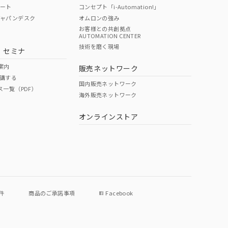
ポート
コンセプト「i-Automation!」
ジャパンデスク
オムロンの強み
お客様との共創拠点
AUTOMATION CENTER
DIBP
BBP
DEHP
環境保護
技術を磨く現場
・セミナ
状況ページへ
使用期限
検索ください
案内
販売ネットワーク
講する
O
O
O
10
国内販売ネットワーク
ス一覧（PDF）
海外販売ネットワーク
オンラインストア
状況ページへ
件
商品のご承諾事項
Facebook