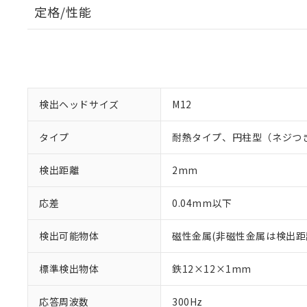
定格/性能
検出ヘッドサイズ
M12
タイプ
耐熱タイプ、円柱型（ネジつ
検出距離
2mm
応差
0.04mm以下
検出可能物体
磁性金属(非磁性金属は検出距
※1 対応状況
標準検出物体
鉄12×12×1mm
対応済み：EU
対応予定：EU R
応答周波数
300Hz