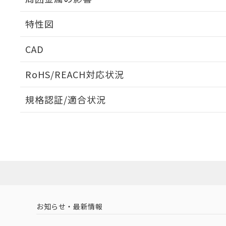
相互干渉
特性図
周囲金属の影響
CAD
検出物体の大きさと材質による影響
ログイン/会員登録いただくと、CADデータをダウンロ
RoHS/REACH対応状況
規格認証/適合状況
A: 30mm以上、B: 20mm以上
EU RoHS
注意事項・凡例
UL認証
CSA認証
CEマーキング
ダウンロードデータをご利用いただく前に、以下を必ずお読
No
No
Yes
対応状況
対応予定月
※1
※2
ソフトウェアの使用条件
l: 0mm以上、φd: 12mm以上、D: 0mm以上、m: 6mm以上
対応済み
LR型式承認
DNV型式承認
BV型式承認
KR
（イギリス
（ノルウェー
（フランス
（
お知らせ・最新情報
中国 RoHS
注意事項・凡例
船舶規格）
船舶規格）
船舶規格）
船