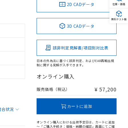
2D CADデータ
在庫・価格
無料テスト機
3D CADデータ
該非判定見解書/項目別対比表
日本の外為法に基づく該非判定、およびEAR再輸出規
制に関する見解が入手できます。
オンライン購入
¥ 57,200
販売価格（税込）
カートに追加
適合状況
オンライン購入における出荷予定日は、カートに追加
～「ご購入手続き：価格・納期の確認」画面にてご確