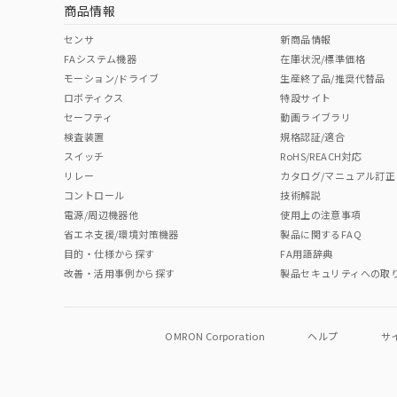
商品情報
No
No
No
No
中国 RoHS表
※1 ※2
センサ
新商品情報
FAシステム機器
在庫状況/標準価格
Pb
Hg
Cd
Cr(V
モーション/ドライブ
生産終了品/推奨代替品
検出領域
ロボティクス
特設サイト
セーフティ
動画ライブラリ
検査装置
規格認証/適合
X
O
O
O
スイッチ
RoHS/REACH対応
リレー
カタログ/マニュアル訂正
コントロール
技術解説
"対応済み"や非含有の記載がされた商品であっても、流通
電源/周辺機器他
使用上の注意事項
非含有品が必要な際は、弊社営業部門もしくは販売店へお
省エネ支援/環境対策機器
製品に関するFAQ
目的・仕様から探す
FA用語辞典
改善・活用事例から探す
製品セキュリティへの取
OMRON Corporation
ヘルプ
サ