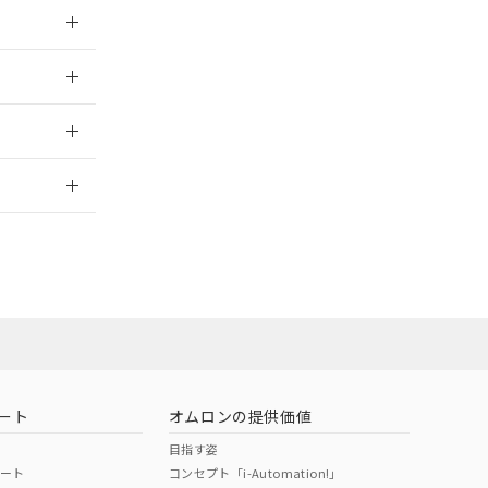
024/08/08
024/08/08
2026/7/29
ート
オムロンの提供価値
目指す姿
ポート
コンセプト「i-Automation!」