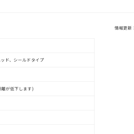
情報更新：2
ヘッド、シールドタイプ
距離が低下します)
 RoHS指令（10物質）の非含有に対応した製品が提供可能な商品です
oHS指令（10物質）の非含有に対応した製品に切り替える予定のある
 RoHS指令（10物質）の非含有に非対応の商品で、対応品を出す予