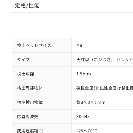
定格/性能
検出ヘッドサイズ
M8
タイプ
円柱型（ネジつき） センサ
検出距離
1.5mm
検出可能物体
磁性金属(非磁性金属は検出
標準検出物体
鉄8×8×1mm
※1 対応状況
応答周波数
800Hz
対応済み：EU
対応予定：EU R
使用温度範囲
-25～70℃
対応予定なし：EU