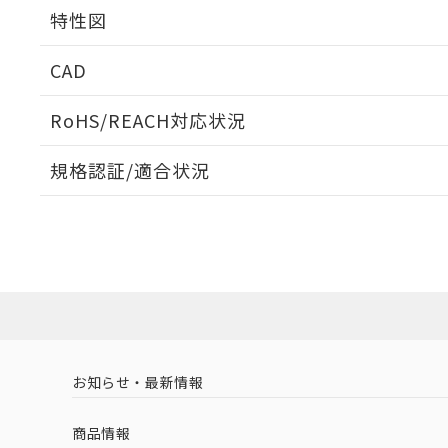
相互干渉
特性図
周囲金属の影響
CAD
検出物体の大きさと材質による影響
ログイン/会員登録いただくと、CADデータをダウンロ
RoHS/REACH対応状況
規格認証/適合状況
A: 20mm以上、B: 15mm以上
EU RoHS
注意事項・凡例
UL認証
CSA認証
CEマーキング
ダウンロードデータをご利用いただく前に、以下を必ずお読
No
No
Yes
対応状況
対応予定月
※1
※2
ソフトウェアの使用条件
l: 0mm以上、φd: 8mm以上、D: 0mm以上、m: 4.5mm以上
対応済み
LR型式承認
DNV型式承認
BV型式承認
KR
（イギリス
（ノルウェー
（フランス
（
お知らせ・最新情報
中国 RoHS
注意事項・凡例
船舶規格）
船舶規格）
船舶規格）
船
商品情報
No
No
No
No