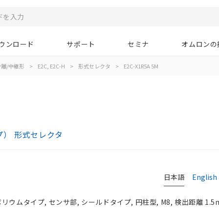
ウンロード
サポート
セミナ
オムロンの
離/中継形
>
E2C, E2C-H
>
形式セレクタ
>
E2C-X1R5A 5M
イプ） 形式セレクタ
日本語
English
ウムタイプ, センサ部, シールドタイプ, 円柱型, M8, 検出距離 1.5