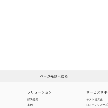
情報更新：2
情報更新：2
ードすることができます。
情報更新：
ログイン/会員登録
CCC認証
電波法
みください。
N/A
N/A
非含有証明書
※3
ページ先頭へ戻る
ダウンロードはこちら
型式承認
NK型式承認
ABS型式承認
韓国
（日本
（アメリカ
ソリューション
サービスサポ
舶規格）
船舶規格）
船舶規格）
解決提案
テスト機貸出
事例
ロボティクスサ
No
No