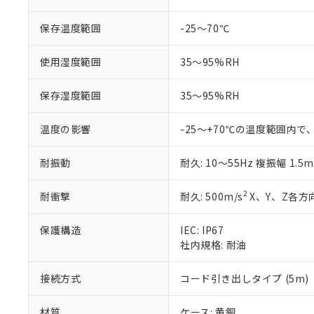
調査・確認中：EU
ご利用条件
非該当品：ライセ
保存温度範囲
-25～70℃
※1 中国RoHS
仕入先様の事情に
があります。
以下の条件をお読
使用湿度範囲
35～95%RH
「○」：最大均質
「×」：最大均質
本サービスは
当社は、これ
*EU RoHS指令（10物
「－」：未確認で
保存湿度範囲
35～95%RH
鉛(Pb) 1000ppm以下、
くものです。
う）を輸出ま
記
説明
六価クロム(Cr(Ⅵ)) 1
当社制御機器
などの必要な
フタル酸ビス(2-エチルヘ
号
*中国RoHS10物質の基準値 
ル（DBP） 1000ppm
在庫状況およ
温度の影響
-25～+70℃の温度範囲内で
当社は規制貨
Pb(鉛) :1000ppm、 Hg
但し、RoHS指令で産
のであり、閲
ます。
Cr(Ⅵ)(六価クロム) : 
フタル酸エステル類の４
○
一定数以
DBP(フタル酸ジブチル) :
い。
当社は貴社製
耐振動
耐久: 10～55Hz 複振幅 1.5
DEHP(フタル酸ビス(2-エ
正式な納期状
置等に一切使
当社販売員に
※2 対応予定月
△
一定数に
当社は、貴社
2
耐衝撃
耐久: 500m/s
X、Y、Z各方向
オムロン制御
また当社は、
※2 環境保護使
在庫状況およ
部品在庫の切り替
たしません。
－
在庫なし
保護構造
IEC: IP67
す。
「ｅ」：有害物質
機器販売
社内規格: 耐油
マイパーツ機
「10」：通常の
ている必要が
味します。
空
受注生産
お客様が当ウ
※3 非含有証明
接続方式
コード引き出しタイプ (5m)
「－」：未確認で
白
が、当社の製
さい。
下記の非含有証明
材質
ケース: 黄銅