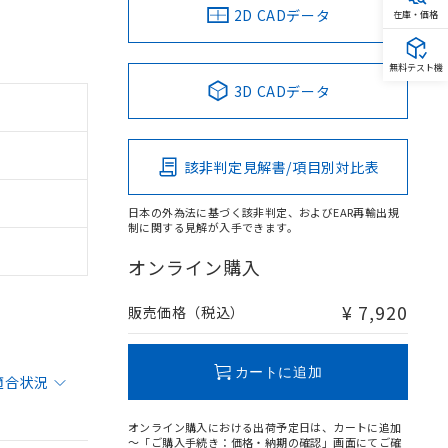
2D CADデータ
在庫・価格
無料テスト機
3D CADデータ
該非判定見解書/項目別対比表
日本の外為法に基づく該非判定、およびEAR再輸出規
制に関する見解が入手できます。
オンライン購入
¥ 7,920
販売価格（税込）
カートに追加
適合状況
オンライン購入における出荷予定日は、カートに追加
～「ご購入手続き：価格・納期の確認」画面にてご確