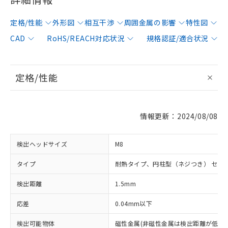
定格/性能
外形図
相互干渉
周囲金属の影響
特性図
CAD
RoHS/REACH対応状況
規格認証/適合状況
定格/性能
情報更新：2024/08/08
検出ヘッドサイズ
M8
タイプ
耐熱タイプ、円柱型（ネジつき） セン
検出距離
1.5mm
応差
0.04mm以下
検出可能物体
磁性金属(非磁性金属は検出距離が低下し