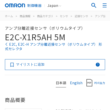
制御機器
Japan
ホーム
>
商品情報
>
商品カテゴリ
>
センサ
>
近接センサ
>
アンプ分離/
アンプ分離近接センサ（ボリウムタイプ）
E2C-X1R5AH 5M
E2C, E2C-H アンプ分離近接センサ（ボリウムタイプ） 形
式セレクタ
マイリストに追加
日本語
English
PDF出力
商品概要