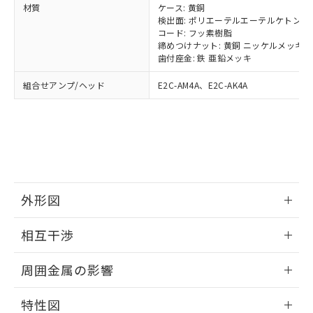
当社制御機器事業取扱商品の中には、
材質
ケース: 黄銅
「×」：最大均質材料含有率が中国RoHSの
仕入先様の事情により、非含有部品として
本サービスの対象外となる商品もある
検出面: ポリエーテルエーテルケトン
基準値を超えていることを示します。
いたものが、含有品と判明した場合などや
当社は、これら貴社製品のうち、外国
ことをご了承ください。
コード: フッ素樹脂
「－」：未確認です。当社販売部門へお問
むを得ず変更することがあります。
為替および外国貿易法に定める商品
締めつけナット: 黄銅 ニッケルメッキ
在庫状況および標準価格照会結果は、
い合わせください。
（以下｢規制貨物等」という）を輸出
歯付座金: 鉄 亜鉛メッキ
記載している更新日時点での社内デー
*EU RoHS指令（10物質）：
または国外への提供する場合は、日本
記
タに基づき作成されるものであり、閲
説明
鉛(Pb) 1000ppm以下、 水銀(Hg) 1000ppm以下、 カド
*中国RoHS10物質の基準値 (GB/T26572)：
組合せアンプ/ヘッド
E2C-AM4A、E2C-AK4A
国政府の輸出許可(または役務取引許
号
覧された時点での実際の在庫および標
ミウム(Cd) 100ppm以下、
Pb(鉛) :1000ppm、 Hg(水銀) : 1000ppm、 Cd(カドミウ
可)を取得するなどの必要な手続きを
六価クロム(Cr(Ⅵ)) 1000ppm以下、ポリ臭化ビフェニル
ム) : 100ppm、
準価格とは異なる場合があることをご
類(PBB) 1000ppm以下、ポリ臭化ジフェニルエーテル類
Cr(Ⅵ)(六価クロム) : 1000ppm、 PBBs(ポリ臭化ビフェ
とります。
了承ください。
(PBDE) 1000ppm以下、フタル酸ビス(2-エチルヘキシ
○
一定数以上の在庫あり
ニル類) : 1000ppm、 PBDEs(ポリ臭化ジフェニルエーテ
当社は規制貨物を破棄する場合は、完
ル) (DEHP)(別名：DOP) 1000ppm以下、フタル酸ブチ
正式な納期状況および標準価格はお客
ル類) : 1000ppm、
ルベンジル（BBP） 1000ppm以下、フタル酸ジブチル
全に破砕するなど、違法に輸出されな
DBP(フタル酸ジブチル) : 1000ppm、 DIBP(フタル酸ジ
様のお取引先、またはお客様担当のオ
（DBP） 1000ppm以下、フタル酸ジイソブチル
イソブチル) : 1000ppm、 BBP(フタル酸ブチルベンジ
△
一定数には満たないが在庫あり
いよう必要な手段を講じます。
ムロン制御機器販売店・当社販売員に
(DIBP) 1000ppm以下
ル) : 1000ppm、
当社は貴社製品を、核兵器、ミサイ
但し、RoHS指令で産業用監視および制御機器に対する
DEHP(フタル酸ビス(2-エチルヘキシル)) : 1000ppm
ご相談ください。
適用除外項目は除く。
ル、化学兵器、生物兵器またはその他
－
在庫なし(最新の在庫状況につ
オムロン制御機器販売店や当社販売拠
フタル酸エステル類の４物質については閾値を超える意
外形図
武器並びにこれらの製造装置等に一切
いては、お客様のお取引先、ま
図的な使用がないことを確認しています。
点は「
販売ネットワーク
」をご確認
※2 環境保護使用期限
使用いたしません。
たはお客様担当のオムロン制御
ください。
情報更新：2024/08/08
相互干渉
当社は、貴社製品を第三者に販売する
機器販売店・当社販売員にご確
在庫状況および標準価格結果を当社の
※2 対応予定月
「ｅ」：有害物質（10物質）のすべてが基
場合は、上記1、2および3の内容を当
認ください)
事前の承諾なく第三者に漏洩または開
外形図
情報更新：2024/08/08
準値以下であることを示します。
該第三者に通知します。また当社は、
周囲金属の影響
示しないようお願いします。
部品在庫の切り替え状況などにより、予定
「10」：通常の使用状況下において有害物
販売先および販売に係わる関係者が違
マイパーツ機能（部品リスト作成サー
空
受注生産機種、また在庫状況の
月が前後することがあります。
質が外部に漏えいし、環境に深刻な影響を
相互干渉
法に輸出するおそれがある場合は、取
情報更新：2024/08/08
ビス）をご利用いただくには、I-Web
白
情報を公開していない機種
特性図
及ぼさない年数を意味します。
り引きをいたしません。
メンバーズにご登録されている必要が