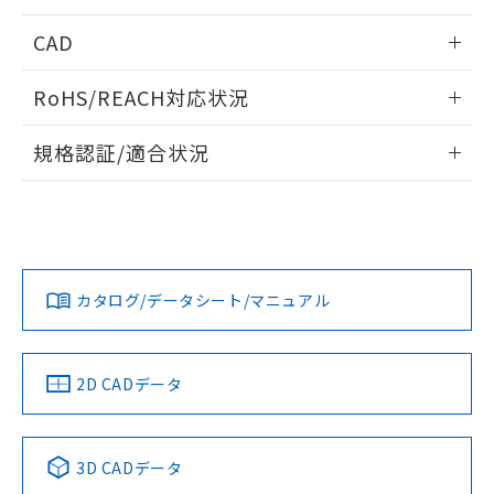
「－」：未確認です。当社販売部門へお問
周囲金属の影響
あります。
情報更新：2024/08/08
い合わせください。
CAD
お客様が当ウェブサイト上で当社にご
※3 非含有証明書ダウンロード
登録された部品リストについて、当社
検出物体の大きさと材質による影響
ログイン/会員登録いただくと、CADデータをダウンロー
および当社の共同利用者が、当社の製
RoHS/REACH対応状況
ドすることができます。
下記の非含有証明書をダウンロードするこ
A: 20mm以上、B: 15mm以上
品・サービスに関するお客様との取
とができます。
合意する
キャンセル
情報更新：2026/7/29
引・商談に必要な範囲で利用すること
規格認証/適合状況
をご了承ください。
EU RoHS指令（10物質）の非含有証明書
ログイン/会員登録
※当社の共同利用者とは、
"個人情報
EU RoHS
注意事項・凡例
51物質の非含有証明書（当社基準）
UL認証
CSA認証
CEマーキング
の共同利用に関して"
の「1.共同利
※本証明書は発行日時点で非含有を証明す
用者の範囲」に記載されている法人を
るもので、過去に遡って非含有を証明する
No
No
Yes
指します。
対応状況
対応予定月
※1
※2
ものではありません。
ダウンロードデータをご利用いただく前に、以下を必ずお読
また、RoHS指令のフタル酸エステル類４
みください。
l: 0mm以上、φd: 8mm以上、D: 0mm以上、m: 4.5mm以上
カタログ/データシート/マニュアル
対応済み
物質の対応では、対応完了までの期間は出
ソフトウェアの使用条件
LR型式承認
DNV型式承認
BV型式承認
KR型式承
荷製品に未対応品が混在することから備考
（イギリス
（ノルウェー
（フランス
（韓国
欄に対応日を記載しておりました。
船舶規格）
船舶規格）
船舶規格）
船舶規格
中国 RoHS
注意事項・凡例
既に当社にて対応品への在庫切替を完了
2D CADデータ
していることから、特段のことがない限
No
No
No
No
り、2022年1月12日より割愛しておりま
中国 RoHS表
す。
※1 ※2
3D CADデータ
Pb
Hg
Cd
Cr(VI)