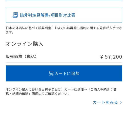
この製品の規格認証/適合状況ページへ
その他の認証はこちらのページからご検索ください
検出領域
該非判定見解書/項目別対比表
X
O
O
O
日本の外為法に基づく該非判定、およびEAR再輸出規制に関する見解が入手でき
ます。
"対応済み"や非含有の記載がされた商品であっても、流通
在庫等で未対応品が混在する可能性があります。
オンライン購入
非含有品が必要な際は、弊社営業部門もしくは販売店へお
問い合わせください。
¥ 57,200
販売価格（税込）
この製品のRoHS/REACH対応状況ページへ
カートに追加
オンライン購入における出荷予定日は、カートに追加～「ご購入手続き：価
格・納期の確認」画面にてご確認ください。
カートをみる