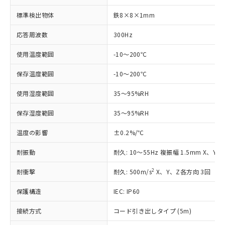
標準検出物体
鉄8×8×1mm
応答周波数
300Hz
使用温度範囲
-10～200℃
※1 対応状況
保存温度範囲
-10～200℃
対応済み：EU RoHS指令（10物質）の
使用湿度範囲
35～95%RH
非含有に対応した製品が提供可能な商品で
す。
保存湿度範囲
35～95%RH
対応予定：EU RoHS指令（10物質）の非含
ご利用条件
有に対応した製品に切り替える予定のある
温度の影響
±0.2%/℃
商品です。
対応予定なし：EU RoHS指令（10物質）の
耐振動
耐久: 10～55Hz 複振幅 1.5mm X、Y、
以下の条件をお読みいただき、同意のうえ
非含有に非対応の商品で、対応品を出す予
ご利用ください。
定はありません。
2
耐衝撃
耐久: 500m/s
X、Y、Z各方向 3回
調査・確認中：EU RoHS指令（10物質）の
本サービスは、当社制御機器事業取扱
※1 中国RoHS○×表
非含有の対応状況を調査中または確認中の
保護構造
IEC: IP60
商品の当社在庫状況および標準価格
商品です。
(税抜)を提供させていただくもので
「○」：最大均質材料含有率が中国RoHSの
接続方式
コード引き出しタイプ (5m)
非該当品：ライセンス料など無形物で、有
す。
基準値以下であることを示します。
害物質有無と関係のない商品です。