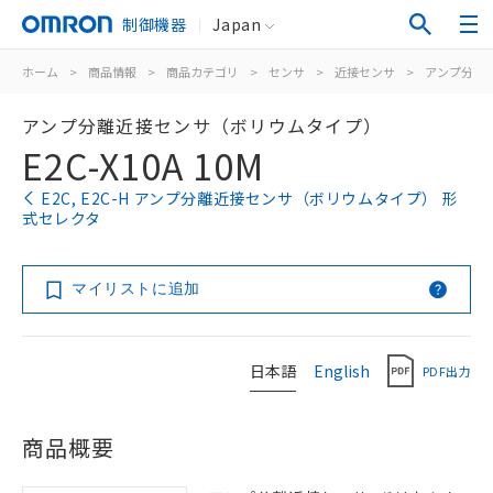
制御機器
Japan
ホーム
>
商品情報
>
商品カテゴリ
>
センサ
>
近接センサ
>
アンプ分離/
アンプ分離近接センサ（ボリウムタイプ）
E2C-X10A 10M
E2C, E2C-H アンプ分離近接センサ（ボリウムタイプ） 形
式セレクタ
マイリストに追加
日本語
English
PDF出力
商品概要