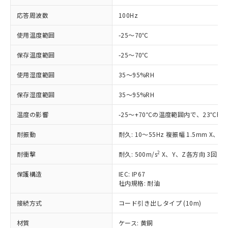
応答周波数
100Hz
使用温度範囲
-25～70℃
保存温度範囲
-25～70℃
※1 対応状況
使用湿度範囲
35～95%RH
対応済み：EU RoHS指令（10物質）の
非含有に対応した製品が提供可能な商品で
保存湿度範囲
35～95%RH
す。
対応予定：EU RoHS指令（10物質）の非含
温度の影響
-25～+70℃の温度範囲内で、23℃時
ご利用条件
有に対応した製品に切り替える予定のある
耐振動
商品です。
耐久: 10～55Hz 複振幅 1.5mm X、Y
対応予定なし：EU RoHS指令（10物質）の
以下の条件をお読みいただき、同意のうえ
2
耐衝撃
耐久: 500m/s
X、Y、Z各方向 3回
非含有に非対応の商品で、対応品を出す予
ご利用ください。
定はありません。
保護構造
IEC: IP67
調査・確認中：EU RoHS指令（10物質）の
本サービスは、当社制御機器事業取扱
社内規格: 耐油
※1 中国RoHS○×表
非含有の対応状況を調査中または確認中の
商品の当社在庫状況および標準価格
商品です。
接続方式
コード引き出しタイプ (10m)
(税抜)を提供させていただくもので
「○」：最大均質材料含有率が中国RoHSの
非該当品：ライセンス料など無形物で、有
す。
基準値以下であることを示します。
害物質有無と関係のない商品です。
材質
ケース: 黄銅
当社制御機器事業取扱商品の中には、