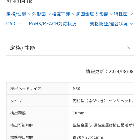
定格/性能
外形図
相互干渉
周囲金属の影響
特性図
CAD
RoHS/REACH対応状況
規格認証/適合状況
定格/性能
情報更新：2024/08/08
検出ヘッドサイズ
M30
タイプ
円柱型（ネジつき） センサヘッド、
検出距離
10mm
検出可能物体
磁性金属(非磁性金属は検出距離が低下
標準検出物体
鉄30×30×1mm