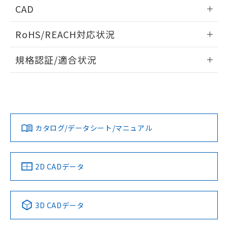
「－」：未確認です。当社販売部門へお問
情報更新：2024/08/08
あります。
CAD
い合わせください。
お客様が当ウェブサイト上で当社にご
※3 非含有証明書ダウンロード
検出物体の大きさと材質による影響
登録された部品リストについて、当社
ログイン/会員登録いただくと、CADデータをダウンロー
RoHS/REACH対応状況
および当社の共同利用者が、当社の製
ドすることができます。
A: 100mm以上、B: 70mm以上
下記の非含有証明書をダウンロードするこ
品・サービスに関するお客様との取
情報更新：2026/7/29
とができます。
合意する
キャンセル
規格認証/適合状況
引・商談に必要な範囲で利用すること
をご了承ください。
ログイン/会員登録
EU RoHS
注意事項・凡例
EU RoHS指令（10物質）の非含有証明書
※当社の共同利用者とは、
"個人情報
UL認証
CSA認証
CEマーキング
51物質の非含有証明書（当社基準）
の共同利用に関して"
の「1.共同利
※本証明書は発行日時点で非含有を証明す
用者の範囲」に記載されている法人を
No
No
Yes
るもので、過去に遡って非含有を証明する
対応状況
対応予定月
※1
※2
指します。
ダウンロードデータをご利用いただく前に、以下を必ずお読
ものではありません。
みください。
l: 0mm以上、φd: 30mm以上、D: 0mm以上、m: 30mm以上
カタログ/データシート/マニュアル
また、RoHS指令のフタル酸エステル類４
対応済み
ソフトウェアの使用条件
物質の対応では、対応完了までの期間は出
LR型式承認
DNV型式承認
BV型式承認
KR型式承
荷製品に未対応品が混在することから備考
（イギリス
（ノルウェー
（フランス
（韓国
欄に対応日を記載しておりました。
船舶規格）
船舶規格）
船舶規格）
船舶規格
中国 RoHS
注意事項・凡例
2D CADデータ
既に当社にて対応品への在庫切替を完了
No
していることから、特段のことがない限
No
No
No
り、2022年1月12日より割愛しておりま
中国 RoHS表
※1 ※2
す。
3D CADデータ
この製品の規格認証/適合状況ページへ
Pb
Hg
Cd
Cr(VI)