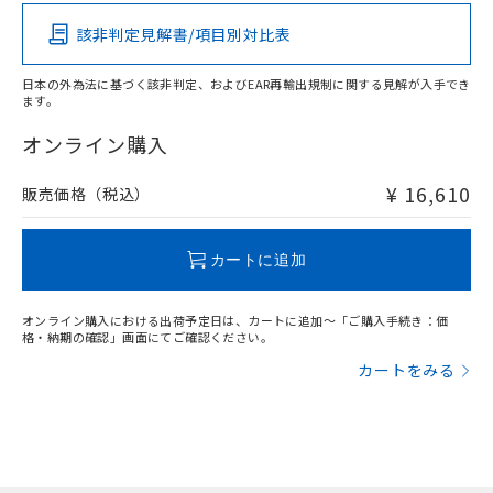
その他の認証はこちらのページからご検索ください
検出領域
該非判定見解書/項目別対比表
X
O
O
O
日本の外為法に基づく該非判定、およびEAR再輸出規制に関する見解が入手でき
ます。
"対応済み"や非含有の記載がされた商品であっても、流通
在庫等で未対応品が混在する可能性があります。
オンライン購入
非含有品が必要な際は、弊社営業部門もしくは販売店へお
問い合わせください。
¥ 16,610
販売価格（税込）
この製品のRoHS/REACH対応状況ページへ
カートに追加
オンライン購入における出荷予定日は、カートに追加～「ご購入手続き：価
格・納期の確認」画面にてご確認ください。
カートをみる