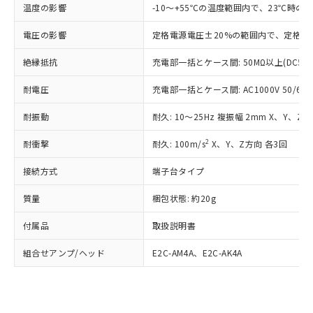
※1 中国RoHS○×表
非含有の対応状況を調査中または確認中の
温度の影響
-10～+55℃の温度範囲内で、23℃時の
商品の当社在庫状況および標準価格
商品です。
(税抜)を提供させていただくもので
「○」：最大均質材料含有率が中国RoHSの
非該当品：ライセンス料など無形物で、有
電圧の影響
定格電源電圧±20%の範囲内で、定格電
す。
基準値以下であることを示します。
害物質有無と関係のない商品です。
当社制御機器事業取扱商品の中には、
「×」：最大均質材料含有率が中国RoHSの
仕入先様の事情により、非含有部品として
絶縁抵抗
充電部一括とケース間: 50MΩ以上(DC50
本サービスの対象外となる商品もある
基準値を超えていることを示します。
いたものが、含有品と判明した場合などや
当社は、これら貴社製品のうち、外国
ことをご了承ください。
「－」：未確認です。当社販売部門へお問
むを得ず変更することがあります。
耐電圧
充電部一括とケース間: AC1000V 50/60Hz
為替および外国貿易法に定める商品
在庫状況および標準価格照会結果は、
い合わせください。
（以下｢規制貨物等」という）を輸出
記載している更新日時点での社内デー
耐振動
耐久: 10～25Hz 複振幅 2mm X、Y、Z各
*EU RoHS指令（10物質）：
または国外への提供する場合は、日本
記
タに基づき作成されるものであり、閲
説明
鉛(Pb) 1000ppm以下、 水銀(Hg) 1000ppm以下、 カド
*中国RoHS10物質の基準値 (GB/T26572)：
国政府の輸出許可(または役務取引許
号
覧された時点での実際の在庫および標
ミウム(Cd) 100ppm以下、
Pb(鉛) :1000ppm、 Hg(水銀) : 1000ppm、 Cd(カドミウ
2
耐衝撃
耐久: 100m/s
X、Y、Z方向 各3回
可)を取得するなどの必要な手続きを
六価クロム(Cr(Ⅵ)) 1000ppm以下、ポリ臭化ビフェニル
ム) : 100ppm、
準価格とは異なる場合があることをご
類(PBB) 1000ppm以下、ポリ臭化ジフェニルエーテル類
Cr(Ⅵ)(六価クロム) : 1000ppm、 PBBs(ポリ臭化ビフェ
とります。
了承ください。
接続方式
端子台タイプ
(PBDE) 1000ppm以下、フタル酸ビス(2-エチルヘキシ
○
一定数以上の在庫あり
ニル類) : 1000ppm、 PBDEs(ポリ臭化ジフェニルエーテ
当社は規制貨物を破棄する場合は、完
ル) (DEHP)(別名：DOP) 1000ppm以下、フタル酸ブチ
正式な納期状況および標準価格はお客
ル類) : 1000ppm、
ルベンジル（BBP） 1000ppm以下、フタル酸ジブチル
全に破砕するなど、違法に輸出されな
DBP(フタル酸ジブチル) : 1000ppm、 DIBP(フタル酸ジ
質量
梱包状態: 約20g
様のお取引先、またはお客様担当のオ
（DBP） 1000ppm以下、フタル酸ジイソブチル
イソブチル) : 1000ppm、 BBP(フタル酸ブチルベンジ
△
一定数には満たないが在庫あり
いよう必要な手段を講じます。
ムロン制御機器販売店・当社販売員に
(DIBP) 1000ppm以下
ル) : 1000ppm、
当社は貴社製品を、核兵器、ミサイ
但し、RoHS指令で産業用監視および制御機器に対する
付属品
取扱説明書
DEHP(フタル酸ビス(2-エチルヘキシル)) : 1000ppm
ご相談ください。
適用除外項目は除く。
ル、化学兵器、生物兵器またはその他
－
在庫なし(最新の在庫状況につ
オムロン制御機器販売店や当社販売拠
フタル酸エステル類の４物質については閾値を超える意
組合せアンプ/ヘッド
E2C-AM4A、E2C-AK4A
武器並びにこれらの製造装置等に一切
いては、お客様のお取引先、ま
図的な使用がないことを確認しています。
点は「
販売ネットワーク
」をご確認
※2 環境保護使用期限
使用いたしません。
たはお客様担当のオムロン制御
ください。
当社は、貴社製品を第三者に販売する
機器販売店・当社販売員にご確
在庫状況および標準価格結果を当社の
※2 対応予定月
「ｅ」：有害物質（10物質）のすべてが基
場合は、上記1、2および3の内容を当
認ください)
事前の承諾なく第三者に漏洩または開
準値以下であることを示します。
該第三者に通知します。また当社は、