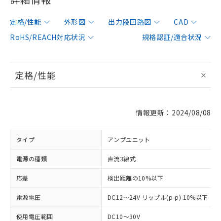
定格/性能
外形図
出力段回路図
CAD
RoHS/REACH対応状況
規格認証/適合状況
定格/性能
情報更新：2024/08/08
タイプ
アンプユニット
電源の種類
直流3線式
応差
検出距離の10%以下
電源電圧
DC12～24V リップル(p-p) 10%以下
使用電圧範囲
DC10～30V