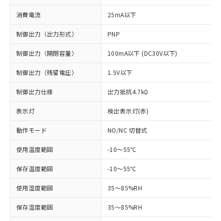
消費電流
25mA以下
制御出力（出力形式）
PNP
制御出力（開閉容量）
100mA以下 (DC30V以下)
制御出力（残留電圧）
1.5V以下
制御出力仕様
出力抵抗4.7kΩ
※1 対応状況
表示灯
検出表示灯(赤)
対応済み：EU RoHS指令（10物質）の
非含有に対応した製品が提供可能な商品で
動作モード
NO/NC 切替式
す。
対応予定：EU RoHS指令（10物質）の非含
使用温度範囲
-10～55℃
ご利用条件
有に対応した製品に切り替える予定のある
保存温度範囲
-10～55℃
商品です。
対応予定なし：EU RoHS指令（10物質）の
以下の条件をお読みいただき、同意のうえ
使用湿度範囲
35～85%RH
非含有に非対応の商品で、対応品を出す予
ご利用ください。
定はありません。
保存湿度範囲
35～85%RH
調査・確認中：EU RoHS指令（10物質）の
本サービスは、当社制御機器事業取扱