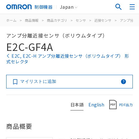
制御機器
Japan
ホーム
>
商品情報
>
商品カテゴリ
>
センサ
>
近接センサ
>
アンプ分離/
アンプ分離近接センサ（ボリウムタイプ）
E2C-GF4A
E2C, E2C-H アンプ分離近接センサ（ボリウムタイプ） 形
式セレクタ
マイリストに追加
日本語
English
PDF出力
商品概要