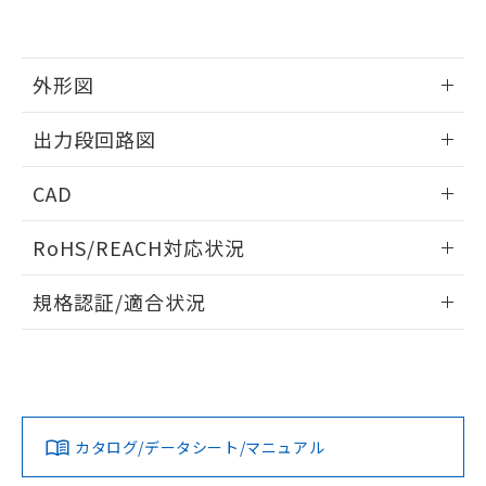
示しないようお願いします。
部品在庫の切り替え状況などにより、予定
「10」：通常の使用状況下において有害物
販売先および販売に係わる関係者が違
マイパーツ機能（部品リスト作成サー
空
受注生産機種、また在庫状況の
月が前後することがあります。
質が外部に漏えいし、環境に深刻な影響を
法に輸出するおそれがある場合は、取
ビス）をご利用いただくには、I-Web
白
情報を公開していない機種
及ぼさない年数を意味します。
り引きをいたしません。
メンバーズにご登録されている必要が
外形図
「－」：未確認です。当社販売部門へお問
あります。
い合わせください。
お客様が当ウェブサイト上で当社にご
情報更新：2024/08/08
※3 非含有証明書ダウンロード
出力段回路図
登録された部品リストについて、当社
および当社の共同利用者が、当社の製
外形図
情報更新：2024/08/08
下記の非含有証明書をダウンロードするこ
品・サービスに関するお客様との取
CAD
とができます。
合意する
キャンセル
引・商談に必要な範囲で利用すること
出力段回路図
ログイン/会員登録いただくと、CADデータをダウンロー
をご了承ください。
RoHS/REACH対応状況
EU RoHS指令（10物質）の非含有証明書
ドすることができます。
※当社の共同利用者とは、
"個人情報
51物質の非含有証明書（当社基準）
の共同利用に関して"
の「1.共同利
情報更新：2026/7/29
※本証明書は発行日時点で非含有を証明す
規格認証/適合状況
用者の範囲」に記載されている法人を
るもので、過去に遡って非含有を証明する
指します。
ログイン/会員登録
EU RoHS
注意事項・凡例
ものではありません。
UL認証
CSA認証
CEマーキング
また、RoHS指令のフタル酸エステル類４
物質の対応では、対応完了までの期間は出
No
No
Yes
対応状況
対応予定月
※1
※2
荷製品に未対応品が混在することから備考
ダウンロードデータをご利用いただく前に、以下を必ずお読
欄に対応日を記載しておりました。
みください。
カタログ/データシート/マニュアル
対応済み
既に当社にて対応品への在庫切替を完了
ソフトウェアの使用条件
していることから、特段のことがない限
LR型式承認
DNV型式承認
BV型式承認
KR型式承