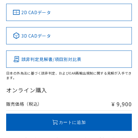
り、2022年1月12日より割愛しておりま
（イギリス
（ノルウェー
（フランス
（韓国
船舶規格）
船舶規格）
船舶規格）
船舶規格
す。
中国 RoHS
注意事項・凡例
2D CADデータ
タイムチャート
No
No
No
No
中国 RoHS表
※1 ※2
3D CADデータ
この製品の規格認証/適合状況ページへ
Pb
Hg
Cd
Cr(VI)
その他の認証はこちらのページからご検索ください
該非判定見解書/項目別対比表
X
O
O
O
日本の外為法に基づく該非判定、およびEAR再輸出規制に関する見解が入手でき
ます。
"対応済み"や非含有の記載がされた商品であっても、流通
在庫等で未対応品が混在する可能性があります。
オンライン購入
非含有品が必要な際は、弊社営業部門もしくは販売店へお
問い合わせください。
¥ 9,900
販売価格（税込）
この製品のRoHS/REACH対応状況ページへ
カートに追加