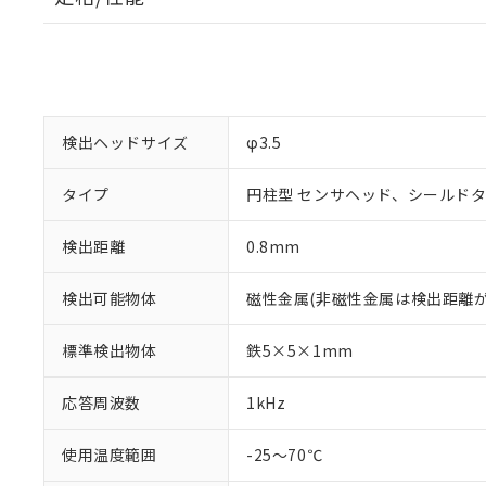
検出ヘッドサイズ
φ3.5
タイプ
円柱型 センサヘッド、シールド
検出距離
0.8mm
検出可能物体
磁性金属(非磁性金属は検出距離が
標準検出物体
鉄5×5×1mm
※1 対応状況
対応済み：EU
応答周波数
1kHz
対応予定：EU R
対応予定なし：EU
使用温度範囲
-25～70℃
調査・確認中：EU
ご利用条件