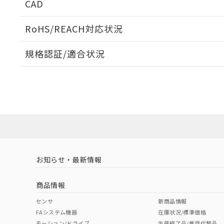
CAD
検出物体の大きさと材質による影響
ログイン/会員登録いただくと、CADデータをダウンロ
RoHS/REACH対応状況
規格認証/適合状況
A: 20mm以上、B: 15mm以上
EU RoHS
注意事項・凡例
UL認証
CSA認証
CEマーキング
ダウンロードデータをご利用いただく前に、以下を必ずお読
No
No
Yes
対応状況
対応予定月
※1
※2
ソフトウェアの使用条件
l: 0mm以上、φd: 3.5mm以上、D: 0mm以上、m: 2.4mm以
対応済み
LR型式承認
DNV型式承認
BV型式承認
KR
（イギリス
（ノルウェー
（フランス
（
お知らせ・最新情報
中国 RoHS
注意事項・凡例
船舶規格）
船舶規格）
船舶規格）
船
商品情報
No
No
No
No
中国 RoHS表
※1 ※2
センサ
新商品情報
検出領域
FAシステム機器
在庫状況/標準価格
Pb
Hg
Cd
Cr(V
モーション/ドライブ
生産終了品/推奨代替品