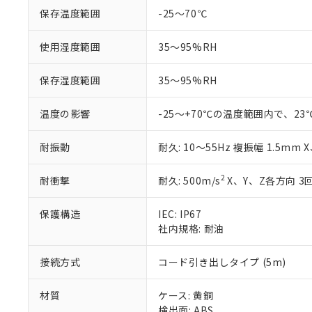
非該当品：ライセ
※1 中国RoHS
保存温度範囲
-25～70℃
仕入先様の事情に
があります。
以下の条件をお読
「○」：最大均質
使用湿度範囲
35～95%RH
「×」：最大均質
本サービスは
当社は、これ
*EU RoHS指令（10物
「－」：未確認で
鉛(Pb) 1000ppm以下、
くものです。
う）を輸出ま
保存湿度範囲
35～95%RH
記
説明
六価クロム(Cr(Ⅵ)) 1
当社制御機器
などの必要な
フタル酸ビス(2-エチルヘ
号
*中国RoHS10物質の基準値 
ル（DBP） 1000ppm
在庫状況およ
当社は規制貨
Pb(鉛) :1000ppm、 Hg
温度の影響
-25～+70℃の温度範囲内で、2
但し、RoHS指令で産
のであり、閲
ます。
Cr(Ⅵ)(六価クロム) : 
フタル酸エステル類の４
○
一定数以
DBP(フタル酸ジブチル) :
い。
当社は貴社製
DEHP(フタル酸ビス(2-エ
耐振動
耐久: 10～55Hz 複振幅 1.5mm 
正式な納期状
置等に一切使
当社販売員に
※2 対応予定月
△
一定数に
当社は、貴社
オムロン制御
また当社は、
2
耐衝撃
耐久: 500m/s
X、Y、Z各方向 3
※2 環境保護使
在庫状況およ
部品在庫の切り替
たしません。
－
在庫なし
す。
「ｅ」：有害物質
機器販売
保護構造
IEC: IP67
マイパーツ機
「10」：通常の
社内規格: 耐油
ている必要が
味します。
空
受注生産
お客様が当ウ
※3 非含有証明
「－」：未確認で
白
接続方式
コード引き出しタイプ (5m)
が、当社の製
さい。
下記の非含有証明
※当社の共同
材質
ケース: 黄銅
いる法人を指
検出面: ABS
EU RoHS指令（