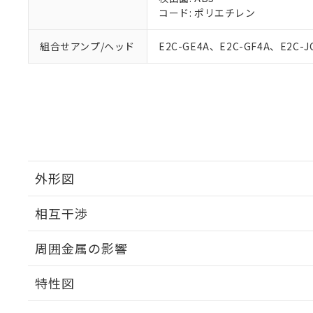
コード: ポリエチレン
51物質の非含有証
※本証明書は発行
また、RoHS指
組合せアンプ/ヘッド
E2C-GE4A、E2C-GF4A、E2C-J
混在することから
既に当社にて対応
り割愛しておりま
外形図
相互干渉
外形図
周囲金属の影響
相互干渉
特性図
周囲金属の影響