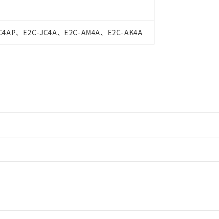
明書（当社基準）
日時点で非含有を証明するもので、過去に遡って非含有を証明するも
令のフタル酸エステル類４物質の対応では、対応完了までの期間は出
C4AP、E2C-JC4A、E2C-AM4A、E2C-AK4A
備考欄に対応日を記載しておりました。
品への在庫切替を完了していることから、特段のことがない限り、20
す。
情報更新：2
情報更新：2
情報更新：2
情報更新：2