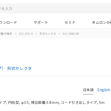
ウンロード
サポート
セミナ
オムロンの
離/中継形
>
E2C, E2C-H
>
形式セレクタ
>
E2C-CR8A 5M
イプ） 形式セレクタ
日本語
English
 円柱型, φ3.5, 検出距離 0.8mm, コード引き出しタイプ, 5m