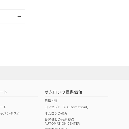
2026/7/29
ート
オムロンの提供価値
目指す姿
ポート
コンセプト「i-Automation!」
ジャパンデスク
オムロンの強み
お客様との共創拠点
AUTOMATION CENTER
DIBP
BBP
DEHP
環境保護