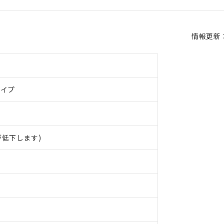
情報更新：2
タイプ
低下します)
 RoHS指令（10物質）の非含有に対応した製品が提供可能な商品です
oHS指令（10物質）の非含有に対応した製品に切り替える予定のある
 RoHS指令（10物質）の非含有に非対応の商品で、対応品を出す予
 RoHS指令（10物質）の非含有の対応状況を調査中または確認中の