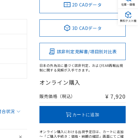
2D CADデータ
在庫・価格
無料テスト機
3D CADデータ
該非判定見解書/項目別対比表
日本の外為法に基づく該非判定、およびEAR再輸出規
制に関する見解が入手できます。
オンライン購入
¥ 7,920
販売価格（税込）
適合状況
カートに追加
オンライン購入における出荷予定日は、カートに追加
～「ご購入手続き：価格・納期の確認」画面にてご確