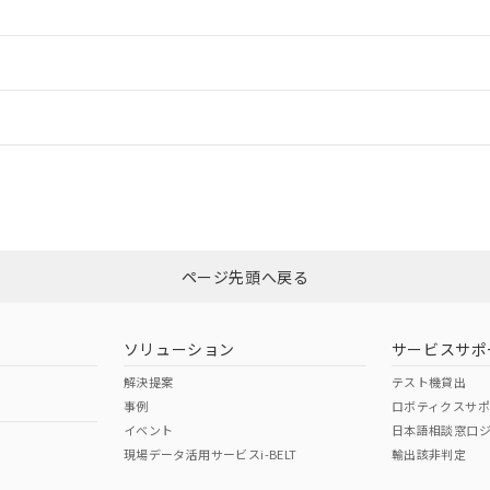
ードすることができます。
情報更新：
ログイン/会員登録
CCC認証
電波法
みください。
N/A
N/A
非含有証明書
※3
上
ページ先頭へ戻る
ダウンロードはこちら
型式承認
NK型式承認
ABS型式承認
韓国
（日本
（アメリカ
ソリューション
サービスサポ
舶規格）
船舶規格）
船舶規格）
解決提案
テスト機貸出
事例
ロボティクスサ
No
No
イベント
日本語相談窓口
現場データ活用サービスi-BELT
輸出該非判定
I)
PBBs
PBDEs
DBP