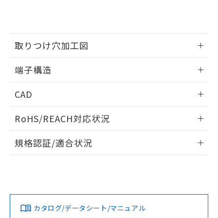
EU RoHS指令（10物質）の非含有証明書
※当社の共同利用者とは、
"個人情報
51物質の非含有証明書（当社基準）
の共同利用に関して"
の「1.共同利
※本証明書は発行日時点で非含有を証明す
用者の範囲」に記載されている法人を
るもので、過去に遡って非含有を証明する
指します。
取りつけ穴加工図
ものではありません。
また、RoHS指令のフタル酸エステル類４
情報更新：2024/07/25
物質の対応では、対応完了までの期間は出
端子構造
荷製品に未対応品が混在することから備考
ねじ取りつけ穴加工図
情報更新：2024/07/25
欄に対応日を記載しておりました。
CAD
既に当社にて対応品への在庫切替を完了
していることから、特段のことがない限
ログイン/会員登録いただくと、CADデータをダウンロー
RoHS/REACH対応状況
り、2022年1月12日より割愛しておりま
ドすることができます。
す。
情報更新：2026/7/29
規格認証/適合状況
ログイン/会員登録
EU RoHS
注意事項・凡例
DZ-10GV2-1Aについての規格認証/適合状況については、「カ
スタマーサポートセンタ お客様相談室」または貴社担当オム
ロン営業員または販売店にお問い合わせください。
対応状況
対応予定月
※1
※2
ダウンロードデータをご利用いただく前に、以下を必ずお読
みください。
お問い合わせ
カタログ/データシート/マニュアル
対応済み
ソフトウェアの使用条件