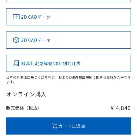
中国 RoHS
注意事項・凡例
2D CADデータ
中国 RoHS表
※1 ※2
3D CADデータ
Pb
Hg
Cd
Cr(VI)
該非判定見解書/項目別対比表
X
O
O
O
日本の外為法に基づく該非判定、およびEAR再輸出規制に関する見解が入手でき
ます。
"対応済み"や非含有の記載がされた商品であっても、流通
在庫等で未対応品が混在する可能性があります。
オンライン購入
非含有品が必要な際は、弊社営業部門もしくは販売店へお
問い合わせください。
¥ 4,840
販売価格（税込）
この製品のRoHS/REACH対応状況ページへ
カートに追加