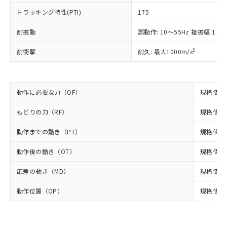
可)を取得するなどの必要な手続きを
ム) : 100ppm、
準価格とは異なる場合があることをご
類(PBB) 1000ppm以下、ポリ臭化ジフェニルエーテル類
Cr(Ⅵ)(六価クロム) : 1000ppm、 PBBs(ポリ臭化ビフェ
とります。
トラッキング特性(PTI)
175
了承ください。
(PBDE) 1000ppm以下、フタル酸ビス(2-エチルヘキシ
○
一定数以上の在庫あり
ニル類) : 1000ppm、 PBDEs(ポリ臭化ジフェニルエーテ
当社は規制貨物を破棄する場合は、完
ル) (DEHP)(別名：DOP) 1000ppm以下、フタル酸ブチ
正式な納期状況および標準価格はお客
ル類) : 1000ppm、
ルベンジル（BBP） 1000ppm以下、フタル酸ジブチル
全に破砕するなど、違法に輸出されな
耐振動
DBP(フタル酸ジブチル) : 1000ppm、 DIBP(フタル酸ジ
誤動作: 10～55Hz 複振幅 1.5
様のお取引先、またはお客様担当のオ
（DBP） 1000ppm以下、フタル酸ジイソブチル
イソブチル) : 1000ppm、 BBP(フタル酸ブチルベンジ
△
一定数には満たないが在庫あり
いよう必要な手段を講じます。
ムロン制御機器販売店・当社販売員に
(DIBP) 1000ppm以下
ル) : 1000ppm、
2
耐衝撃
耐久: 最大1000m/s
当社は貴社製品を、核兵器、ミサイ
但し、RoHS指令で産業用監視および制御機器に対する
DEHP(フタル酸ビス(2-エチルヘキシル)) : 1000ppm
ご相談ください。
適用除外項目は除く。
ル、化学兵器、生物兵器またはその他
－
在庫なし(最新の在庫状況につ
オムロン制御機器販売店や当社販売拠
フタル酸エステル類の４物質については閾値を超える意
武器並びにこれらの製造装置等に一切
いては、お客様のお取引先、ま
図的な使用がないことを確認しています。
点は「
販売ネットワーク
」をご確認
※2 環境保護使用期限
使用いたしません。
たはお客様担当のオムロン制御
ください。
動作に必要な力（OF）
規格値 最
当社は、貴社製品を第三者に販売する
機器販売店・当社販売員にご確
在庫状況および標準価格結果を当社の
※2 対応予定月
「ｅ」：有害物質（10物質）のすべてが基
場合は、上記1、2および3の内容を当
認ください)
事前の承諾なく第三者に漏洩または開
もどりの力（RF）
規格値 最
準値以下であることを示します。
該第三者に通知します。また当社は、
示しないようお願いします。
部品在庫の切り替え状況などにより、予定
「10」：通常の使用状況下において有害物
販売先および販売に係わる関係者が違
マイパーツ機能（部品リスト作成サー
動作までの動き（PT）
空
受注生産機種、また在庫状況の
規格値 
月が前後することがあります。
質が外部に漏えいし、環境に深刻な影響を
法に輸出するおそれがある場合は、取
ビス）をご利用いただくには、I-Web
白
情報を公開していない機種
及ぼさない年数を意味します。
り引きをいたしません。
動作後の動き（OT）
メンバーズにご登録されている必要が
規格値 最
「－」：未確認です。当社販売部門へお問
あります。
い合わせください。
応差の動き（MD）
規格値 最
お客様が当ウェブサイト上で当社にご
※3 非含有証明書ダウンロード
登録された部品リストについて、当社
動作位置（OP）
規格値 28
および当社の共同利用者が、当社の製
下記の非含有証明書をダウンロードするこ
品・サービスに関するお客様との取
とができます。
合意する
キャンセル
引・商談に必要な範囲で利用すること
をご了承ください。