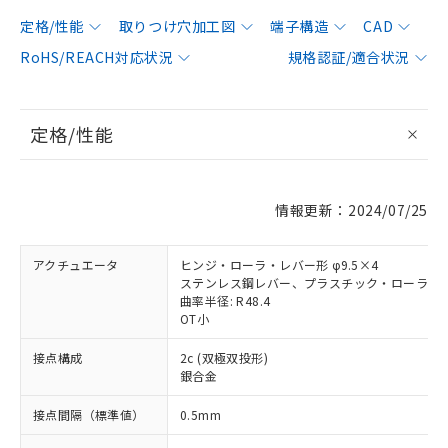
定格/性能
取りつけ穴加工図
端子構造
CAD
RoHS/REACH対応状況
規格認証/適合状況
定格/性能
情報更新：2024/07/25
アクチュエータ
ヒンジ・ローラ・レバー形 φ9.5×4
ステンレス鋼レバー、プラスチック・ローラ
曲率半径: R48.4
OT小
接点構成
2c (双極双投形)
銀合金
接点間隔（標準値）
0.5mm