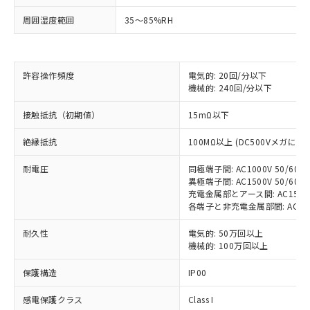
対応済み：EU RoHS指令（10物質）の
周囲湿度範囲
35～85%RH
非含有に対応した製品が提供可能な商品で
す。
対応予定：EU RoHS指令（10物質）の非含
ご利用条件
有に対応した製品に切り替える予定のある
許容操作頻度
電気的: 20回/分以下
機械的: 240回/分以下
商品です。
対応予定なし：EU RoHS指令（10物質）の
以下の条件をお読みいただき、同意のうえ
接触抵抗（初期値）
15mΩ以下
非含有に非対応の商品で、対応品を出す予
ご利用ください。
定はありません。
絶縁抵抗
100MΩ以上 (DC500Vメガにて)
調査・確認中：EU RoHS指令（10物質）の
本サービスは、当社制御機器事業取扱
※1 中国RoHS○×表
非含有の対応状況を調査中または確認中の
商品の当社在庫状況および標準価格
耐電圧
同極端子間: AC1000V 50/60Hz
商品です。
異極端子間: AC1500V 50/60Hz
(税抜)を提供させていただくもので
「○」：最大均質材料含有率が中国RoHSの
非該当品：ライセンス料など無形物で、有
充電金属部とアース間: AC1500V 
す。
基準値以下であることを示します。
害物質有無と関係のない商品です。
各端子と非充電金属部間: AC1500V
当社制御機器事業取扱商品の中には、
「×」：最大均質材料含有率が中国RoHSの
仕入先様の事情により、非含有部品として
本サービスの対象外となる商品もある
基準値を超えていることを示します。
耐久性
電気的: 50万回以上
いたものが、含有品と判明した場合などや
当社は、これら貴社製品のうち、外国
ことをご了承ください。
機械的: 100万回以上
「－」：未確認です。当社販売部門へお問
むを得ず変更することがあります。
為替および外国貿易法に定める商品
在庫状況および標準価格照会結果は、
い合わせください。
（以下｢規制貨物等」という）を輸出
記載している更新日時点での社内デー
保護構造
IP00
*EU RoHS指令（10物質）：
または国外への提供する場合は、日本
記
タに基づき作成されるものであり、閲
説明
鉛(Pb) 1000ppm以下、 水銀(Hg) 1000ppm以下、 カド
*中国RoHS10物質の基準値 (GB/T26572)：
国政府の輸出許可(または役務取引許
号
覧された時点での実際の在庫および標
感電保護クラス
ミウム(Cd) 100ppm以下、
Class I
Pb(鉛) :1000ppm、 Hg(水銀) : 1000ppm、 Cd(カドミウ
六価クロム(Cr(Ⅵ)) 1000ppm以下、ポリ臭化ビフェニル