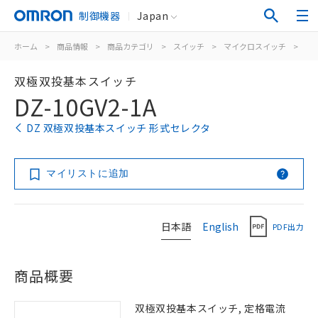
制御機器
Japan
ホーム
>
商品情報
>
商品カテゴリ
>
スイッチ
>
マイクロスイッチ
>
一
双極双投基本スイッチ
DZ-10GV2-1A
DZ 双極双投基本スイッチ 形式セレクタ
マイリストに追加
日本語
English
PDF出力
商品概要
双極双投基本スイッチ, 定格電流