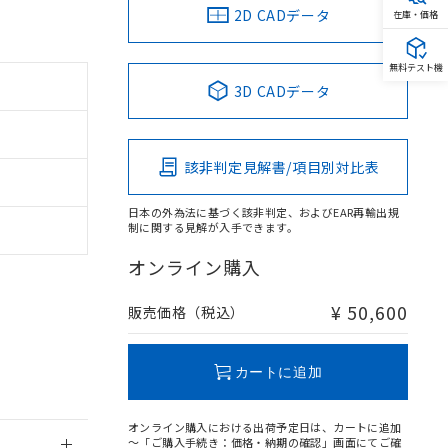
2D CADデータ
在庫・価格
無料テスト機
3D CADデータ
。
商品です。
該非判定見解書/項目別対比表
定はありません。
商品です。
日本の外為法に基づく該非判定、およびEAR再輸出規
制に関する見解が入手できます。
を得ず変更すること
オンライン購入
を提供させていただ
規制貨物等」とい
¥ 50,600
販売価格（税込）
引許可)を取得する
BDE) 1000ppm以下、
をご了承ください。
0ppm以下、フタル酸ジブチ
基づき作成されるも
う必要な手段を講じ
カートに追加
ことをご了承くださ
) : 1000ppm、
 1000ppm、
びにこれらの製造装
オンライン購入における出荷予定日は、カートに追加
ン制御機器販売店・
～「ご購入手続き：価格・納期の確認」画面にてご確