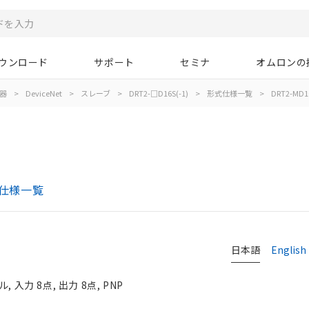
ウンロード
サポート
セミナ
オムロンの
器
>
DeviceNet
>
スレーブ
>
DRT2-□D16S(-1)
>
形式仕様一覧
>
DRT2-MD1
形式仕様一覧
日本語
English
 入力 8点, 出力 8点, PNP