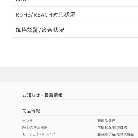
当社販売員に
※2 対応予定月
△
一定数に
当社は、貴社
オムロン制御
また当社は、
※2 環境保護使
RoHS/REACH対応状況
在庫状況およ
部品在庫の切り替
たしません。
－
在庫なし
す。
「ｅ」：有害物質
機器販売
ログイン/会員登録いただくと、CADデータをダウンロ
マイパーツ機
規格認証/適合状況
「10」：通常の
ている必要が
味します。
空
受注生産
EU RoHS
注意事項・凡例
お客様が当ウ
※3 非含有証明
「－」：未確認で
白
UL認証
CSA認証
CEマーキング
が、当社の製
さい。
下記の非含有証明
No
No
Yes
※当社の共同
対応状況
対応予定月
※1
※2
いる法人を指
EU RoHS指令（
ダウンロードデータをご利用いただく前に、以下を必ずお読
51物質の非含有証
対応済み
ソフトウェアの使用条件
※本証明書は発行
また、RoHS指
LR型式承認
DNV型式承認
BV型式承認
KR
混在することから
（イギリス
（ノルウェー
（フランス
（
お知らせ・最新情報
中国 RoHS
注意事項・凡例
既に当社にて対応
船舶規格）
船舶規格）
船舶規格）
船
り割愛しておりま
商品情報
No
No
No
No
中国 RoHS表
※1 ※2
センサ
新商品情報
FAシステム機器
在庫状況/標準価格
Pb
Hg
Cd
Cr(V
モーション/ドライブ
生産終了品/推奨代替品