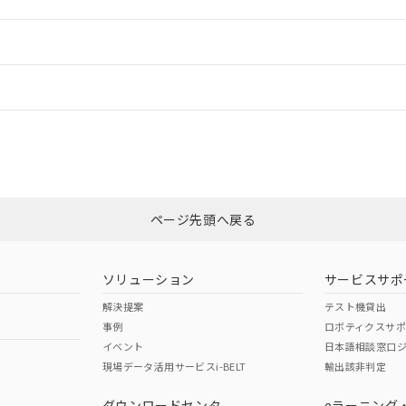
ご相談ください。
は満たないが在庫あり
製品を第三者に販売する場合は、上記1、2および3の内容を当該第
機器販売店や当社販売拠点は「
販売ネットワーク
」をご確認くだ
販売先および販売に係わる関係者が違法に輸出するおそれがある場
用期限
情報更新
び標準価格結果を当社の事前の承諾なく第三者に漏洩または開示し
え状況などにより、予定月が前後することがあります。
(最新の在庫状況については、お客様のお取引先、またはお客様担当
（10物質）のすべてが基準値以下であることを示します。
店・当社販売員にご確認ください)
ードすることができます。
情報更新：
能（部品リスト作成サービス）をご利用いただくには、I-Webメン
使用状況下において有害物質が外部に漏えいし、環境に深刻な影響を
あります。
機種、また在庫状況の情報を公開していない機種
ェブサイト上で当社にご登録された部品リストについて、当社およ
書ダウンロード
す。当社販売部門へお問い合わせください。
CCC認証
電波法
ログイン/会員登録
品・サービスに関するお客様との取引・商談に必要な範囲で利用す
合意する
キャンセル
書をダウンロードすることができます。
利用者とは、
N/A
"個人情報の共同利用に関して"
N/A
の「1.共同利用者の
非含有証明書
※3
します。
10物質）の非含有証明書
みください。
明書（当社基準）
ページ先頭へ戻る
ダウンロードはこちら
日時点で非含有を証明するもので、過去に遡って非含有を証明するも
令のフタル酸エステル類４物質の対応では、対応完了までの期間は出
型式承認
NK型式承認
ABS型式承認
備考欄に対応日を記載しておりました。
韓国
（日本
（アメリカ
ソリューション
サービスサポ
品への在庫切替を完了していることから、特段のことがない限り、20
舶規格）
船舶規格）
船舶規格）
解決提案
テスト機貸出
す。
事例
ロボティクスサ
No
No
イベント
日本語相談窓口
現場データ活用サービスi-BELT
輸出該非判定
I)
PBBs
PBDEs
DBP
ダウンロードセンタ
eラーニング