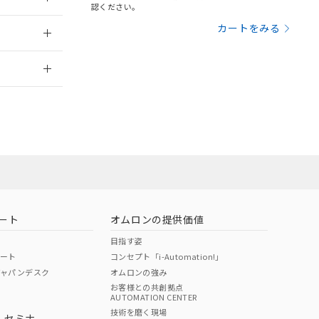
三者に通知します。
認ください。
さい。
合は、取り引きをい
：2006/4/1
カートをみる
ないようお願いしま
のオムロン制御
2026/7/29
バーズにご登録され
及ぼさない年数を意
び当社の共同利用者
ることをご了承くだ
範囲」に記載されて
のではありません。
荷製品に未対応品が
ート
オムロンの提供価値
22年1月12日よ
目指す姿
ポート
コンセプト「i-Automation!」
ジャパンデスク
オムロンの強み
お客様との共創拠点
AUTOMATION CENTER
DIBP
BBP
DEHP
環境保護
技術を磨く現場
・セミナ