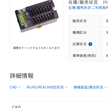
在庫/販売状況
20
在庫/販売状況 ご利用条
販売状況
※1 対応状況
機種区分
対応済み：EU
対応予定：EU R
対応予定なし：EU
在庫状況
画像をクリックすると大きくなります
調査・確認中：EU
ご利用条件
非該当品：ライセ
標準価格(税別)
※1 中国RoHS
仕入先様の事情に
があります。
以下の条件をお読
「○」：最大均質
「×」：最大均質
詳細情報
本サービスは
当社は、これ
*EU RoHS指令（10物
「－」：未確認で
鉛(Pb) 1000ppm以下、
くものです。
う）を輸出ま
記
説明
六価クロム(Cr(Ⅵ)) 1
当社制御機器
などの必要な
フタル酸ビス(2-エチルヘ
号
CAD
RoHS/REACH対応状況
規格認証/適合状況
*中国RoHS10物質の基準値 
ル（DBP） 1000ppm
在庫状況およ
当社は規制貨
Pb(鉛) :1000ppm、 Hg
但し、RoHS指令で産
のであり、閲
ます。
Cr(Ⅵ)(六価クロム) : 
フタル酸エステル類の４
○
一定数以
DBP(フタル酸ジブチル) :
い。
当社は貴社製
DEHP(フタル酸ビス(2-エ
正式な納期状
置等に一切使
CAD