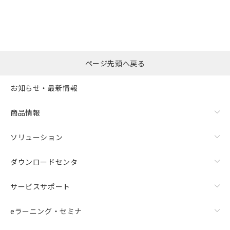
の共同利用に関して"
の「1.共同利
※本証明書は発行日時点で非含有を証明す
用者の範囲」に記載されている法人を
るもので、過去に遡って非含有を証明する
指します。
ものではありません。
また、RoHS指令のフタル酸エステル類４
物質の対応では、対応完了までの期間は出
荷製品に未対応品が混在することから備考
ページ先頭へ戻る
欄に対応日を記載しておりました。
既に当社にて対応品への在庫切替を完了
お知らせ・最新情報
していることから、特段のことがない限
り、2022年1月12日より割愛しておりま
商品情報
す。
ソリューション
ダウンロードセンタ
サービスサポート
eラーニング・セミナ