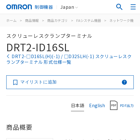
制御機器
Japan
ホーム
>
商品情報
>
商品カテゴリ
>
FAシステム機器
>
ネットワーク機器
スクリューレスクランプターミナル
DRT2-ID16SL
DRT2-□D16SL(H)(-1) / □D32SLH(-1) スクリューレスク
ランプターミナル 形式仕様一覧
マイリストに追加
日本語
English
PDF出力
商品概要