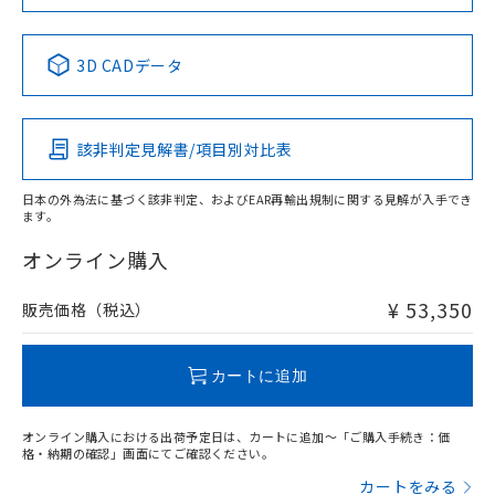
当社は規制貨物を破棄する場合は、完
ル) (DEHP)(別名：DOP) 1000ppm以下、フタル酸ブチ
正式な納期状況および標準価格はお客
ル類) : 1000ppm、
No
No
No
No
ルベンジル（BBP） 1000ppm以下、フタル酸ジブチル
全に破砕するなど、違法に輸出されな
DBP(フタル酸ジブチル) : 1000ppm、 DIBP(フタル酸ジ
様のお取引先、またはお客様担当のオ
（DBP） 1000ppm以下、フタル酸ジイソブチル
イソブチル) : 1000ppm、 BBP(フタル酸ブチルベンジ
中国 RoHS表
△
一定数には満たないが在庫あり
※1 ※2
いよう必要な手段を講じます。
ムロン制御機器販売店・当社販売員に
(DIBP) 1000ppm以下
ル) : 1000ppm、
3D CADデータ
当社は貴社製品を、核兵器、ミサイ
但し、RoHS指令で産業用監視および制御機器に対する
DEHP(フタル酸ビス(2-エチルヘキシル)) : 1000ppm
ご相談ください。
この製品の規格認証/適合状況ページへ
Pb
Hg
Cd
Cr(VI)
適用除外項目は除く。
ル、化学兵器、生物兵器またはその他
－
在庫なし(最新の在庫状況につ
オムロン制御機器販売店や当社販売拠
フタル酸エステル類の４物質については閾値を超える意
その他の認証はこちらのページからご検索ください
武器並びにこれらの製造装置等に一切
いては、お客様のお取引先、ま
図的な使用がないことを確認しています。
点は「
販売ネットワーク
」をご確認
※2 環境保護使用期限
使用いたしません。
該非判定見解書/項目別対比表
たはお客様担当のオムロン制御
ください。
X
O
O
O
当社は、貴社製品を第三者に販売する
機器販売店・当社販売員にご確
在庫状況および標準価格結果を当社の
※2 対応予定月
「ｅ」：有害物質（10物質）のすべてが基
場合は、上記1、2および3の内容を当
認ください)
事前の承諾なく第三者に漏洩または開
日本の外為法に基づく該非判定、およびEAR再輸出規制に関する見解が入手でき
準値以下であることを示します。
該第三者に通知します。また当社は、
ます。
示しないようお願いします。
"対応済み"や非含有の記載がされた商品であっても、流通
部品在庫の切り替え状況などにより、予定
「10」：通常の使用状況下において有害物
販売先および販売に係わる関係者が違
マイパーツ機能（部品リスト作成サー
空
受注生産機種、また在庫状況の
在庫等で未対応品が混在する可能性があります。
オンライン購入
月が前後することがあります。
質が外部に漏えいし、環境に深刻な影響を
法に輸出するおそれがある場合は、取
ビス）をご利用いただくには、I-Web
白
情報を公開していない機種
非含有品が必要な際は、弊社営業部門もしくは販売店へお
及ぼさない年数を意味します。
り引きをいたしません。
メンバーズにご登録されている必要が
問い合わせください。
「－」：未確認です。当社販売部門へお問
¥ 53,350
販売価格（税込）
あります。
い合わせください。
お客様が当ウェブサイト上で当社にご
※3 非含有証明書ダウンロード
この製品のRoHS/REACH対応状況ページへ
登録された部品リストについて、当社
カートに追加
および当社の共同利用者が、当社の製
下記の非含有証明書をダウンロードするこ
品・サービスに関するお客様との取
とができます。
合意する
キャンセル
引・商談に必要な範囲で利用すること
オンライン購入における出荷予定日は、カートに追加～「ご購入手続き：価
をご了承ください。
格・納期の確認」画面にてご確認ください。
EU RoHS指令（10物質）の非含有証明書
※当社の共同利用者とは、
"個人情報
カートをみる
51物質の非含有証明書（当社基準）