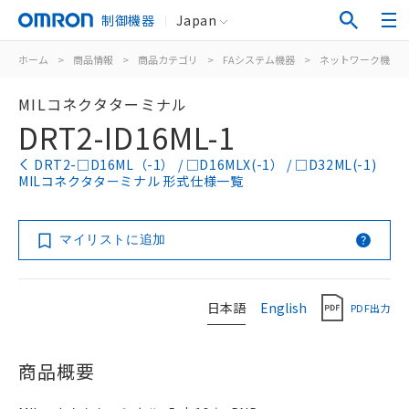
制御機器
Japan
ホーム
>
商品情報
>
商品カテゴリ
>
FAシステム機器
>
ネットワーク機器
MILコネクタターミナル
DRT2-ID16ML-1
DRT2-□D16ML（-1） / □D16MLX(-1） / □D32ML(-1)
MILコネクタターミナル 形式仕様一覧
マイリストに追加
日本語
English
PDF出力
商品概要