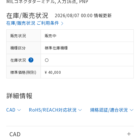
MILコネクタターミナル, 入力16点, PNP
在庫/販売状況
2026/08/07 00:00 情報更新
在庫/販売状況 ご利用条件
販売状況
販売中
機種区分
標準在庫機種
在庫状況
〇
標準価格(税別)
¥ 40,000
詳細情報
※1 対応状況
CAD
RoHS/REACH対応状況
規格認証/適合状況
対応済み：EU RoHS指令（10物質）の
非含有に対応した製品が提供可能な商品で
す。
CAD
対応予定：EU RoHS指令（10物質）の非含