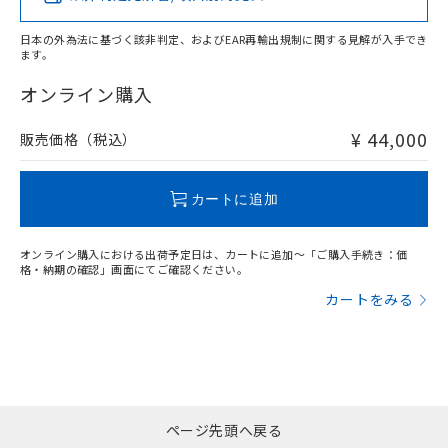
DEHP(フタル酸ビス(2-エチルヘキシル)) : 1000ppm
ご相談ください。
適用除外項目は除く。
ル、化学兵器、生物兵器またはその他
－
在庫なし(最新の在庫状況につ
オムロン制御機器販売店や当社販売拠
フタル酸エステル類の４物質については閾値を超える意
武器並びにこれらの製造装置等に一切
日本の外為法に基づく該非判定、およびEAR再輸出規制に関する見解が入手でき
いては、お客様のお取引先、ま
図的な使用がないことを確認しています。
点は「
販売ネットワーク
」をご確認
ます。
※2 環境保護使用期限
使用いたしません。
たはお客様担当のオムロン制御
ください。
"対応済み"や非含有の記載がされた商品であっても、流通
当社は、貴社製品を第三者に販売する
機器販売店・当社販売員にご確
在庫状況および標準価格結果を当社の
在庫等で未対応品が混在する可能性があります。
オンライン購入
※2 対応予定月
「ｅ」：有害物質（10物質）のすべてが基
場合は、上記1、2および3の内容を当
認ください)
事前の承諾なく第三者に漏洩または開
非含有品が必要な際は、弊社営業部門もしくは販売店へお
準値以下であることを示します。
該第三者に通知します。また当社は、
示しないようお願いします。
問い合わせください。
¥ 44,000
販売価格（税込）
部品在庫の切り替え状況などにより、予定
「10」：通常の使用状況下において有害物
販売先および販売に係わる関係者が違
マイパーツ機能（部品リスト作成サー
空
受注生産機種、また在庫状況の
月が前後することがあります。
質が外部に漏えいし、環境に深刻な影響を
法に輸出するおそれがある場合は、取
ビス）をご利用いただくには、I-Web
白
情報を公開していない機種
及ぼさない年数を意味します。
この製品のRoHS/REACH対応状況ページへ
り引きをいたしません。
メンバーズにご登録されている必要が
カートに追加
「－」：未確認です。当社販売部門へお問
あります。
い合わせください。
お客様が当ウェブサイト上で当社にご
※3 非含有証明書ダウンロード
オンライン購入における出荷予定日は、カートに追加～「ご購入手続き：価
登録された部品リストについて、当社
格・納期の確認」画面にてご確認ください。
および当社の共同利用者が、当社の製
下記の非含有証明書をダウンロードするこ
品・サービスに関するお客様との取
カートをみる
とができます。
合意する
キャンセル
引・商談に必要な範囲で利用すること
をご了承ください。
EU RoHS指令（10物質）の非含有証明書
※当社の共同利用者とは、
"個人情報
51物質の非含有証明書（当社基準）
の共同利用に関して"
の「1.共同利
※本証明書は発行日時点で非含有を証明す
用者の範囲」に記載されている法人を
るもので、過去に遡って非含有を証明する
指します。
ページ先頭へ戻る
ものではありません。