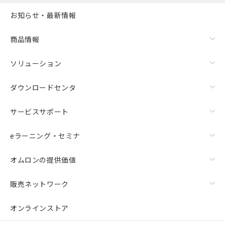
また、RoHS指令のフタル酸エステル類４
お知らせ・最新情報
物質の対応では、対応完了までの期間は出
荷製品に未対応品が混在することから備考
欄に対応日を記載しておりました。
商品情報
既に当社にて対応品への在庫切替を完了
していることから、特段のことがない限
ソリューション
り、2022年1月12日より割愛しておりま
す。
ダウンロードセンタ
サービスサポート
eラーニング・セミナ
オムロンの提供価値
販売ネットワーク
オンラインストア