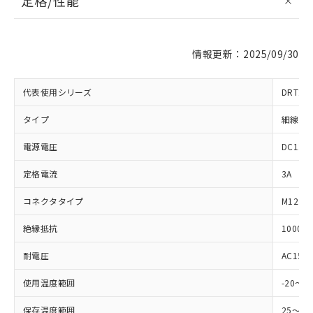
定格/性能
情報更新：2025/09/30
代表使用シリーズ
DRT2
タイプ
細線
※1 対応状況
電源電圧
DC125
対応済み：EU RoHS指令（10物質）の
定格電流
3A
非含有に対応した製品が提供可能な商品で
す。
コネクタタイプ
M12
対応予定：EU RoHS指令（10物質）の非含
ご利用条件
絶縁抵抗
1000
有に対応した製品に切り替える予定のある
商品です。
耐電圧
AC150
対応予定なし：EU RoHS指令（10物質）の
以下の条件をお読みいただき、同意のうえ
非含有に非対応の商品で、対応品を出す予
使用温度範囲
-20～6
ご利用ください。
定はありません。
調査・確認中：EU RoHS指令（10物質）の
本サービスは、当社制御機器事業取扱
保存温度範囲
25～7