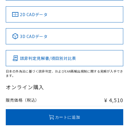
準値以下であることを示します。
該第三者に通知します。また当社は、
LR型式承認
DNV型式承認
BV型式承認
KR型式承
示しないようお願いします。
部品在庫の切り替え状況などにより、予定
「10」：通常の使用状況下において有害物
（イギリス
（ノルウェー
（フランス
（韓国
販売先および販売に係わる関係者が違
マイパーツ機能（部品リスト作成サー
空
受注生産機種、また在庫状況の
船舶規格）
船舶規格）
船舶規格）
船舶規格
月が前後することがあります。
質が外部に漏えいし、環境に深刻な影響を
中国 RoHS
注意事項・凡例
法に輸出するおそれがある場合は、取
2D CADデータ
ビス）をご利用いただくには、I-Web
白
情報を公開していない機種
及ぼさない年数を意味します。
り引きをいたしません。
メンバーズにご登録されている必要が
No
No
No
No
「－」：未確認です。当社販売部門へお問
あります。
い合わせください。
中国 RoHS表
※1 ※2
お客様が当ウェブサイト上で当社にご
3D CADデータ
※3 非含有証明書ダウンロード
登録された部品リストについて、当社
この製品の規格認証/適合状況ページへ
Pb
Hg
Cd
Cr(VI)
および当社の共同利用者が、当社の製
下記の非含有証明書をダウンロードするこ
その他の認証はこちらのページからご検索ください
品・サービスに関するお客様との取
とができます。
合意する
キャンセル
引・商談に必要な範囲で利用すること
該非判定見解書/項目別対比表
X
O
O
O
をご了承ください。
EU RoHS指令（10物質）の非含有証明書
※当社の共同利用者とは、
"個人情報
日本の外為法に基づく該非判定、およびEAR再輸出規制に関する見解が入手でき
51物質の非含有証明書（当社基準）
の共同利用に関して"
の「1.共同利
ます。
※本証明書は発行日時点で非含有を証明す
"対応済み"や非含有の記載がされた商品であっても、流通
用者の範囲」に記載されている法人を
るもので、過去に遡って非含有を証明する
在庫等で未対応品が混在する可能性があります。
オンライン購入
指します。
ものではありません。
非含有品が必要な際は、弊社営業部門もしくは販売店へお
また、RoHS指令のフタル酸エステル類４
問い合わせください。
¥ 4,510
販売価格（税込）
物質の対応では、対応完了までの期間は出
荷製品に未対応品が混在することから備考
この製品のRoHS/REACH対応状況ページへ
欄に対応日を記載しておりました。
カートに追加
既に当社にて対応品への在庫切替を完了
していることから、特段のことがない限