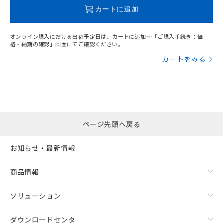
合意する
キャンセル
この製品のRoHS/REACH対応状況ページへ
引・商談に必要な範囲で利用すること
カートに追加
をご了承ください。
EU RoHS指令（10物質）の非含有証明書
※当社の共同利用者とは、
"個人情報
51物質の非含有証明書（当社基準）
の共同利用に関して"
の「1.共同利
オンライン購入における出荷予定日は、カートに追加～「ご購入手続き：価
※本証明書は発行日時点で非含有を証明す
用者の範囲」に記載されている法人を
格・納期の確認」画面にてご確認ください。
るもので、過去に遡って非含有を証明する
指します。
カートをみる
ものではありません。
また、RoHS指令のフタル酸エステル類４
物質の対応では、対応完了までの期間は出
荷製品に未対応品が混在することから備考
欄に対応日を記載しておりました。
既に当社にて対応品への在庫切替を完了
していることから、特段のことがない限
ページ先頭へ戻る
り、2022年1月12日より割愛しておりま
す。
お知らせ・最新情報
商品情報
ソリューション
ダウンロードセンタ