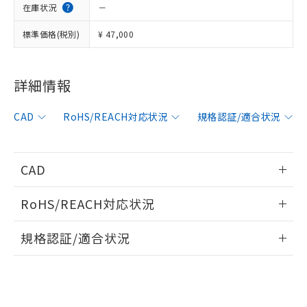
※1 対応状況
在庫状況
－
標準価格(税別)
対応済み：EU RoHS指令（10物質）の
¥ 47,000
非含有に対応した製品が提供可能な商品で
す。
対応予定：EU RoHS指令（10物質）の非含
詳細情報
ご利用条件
有に対応した製品に切り替える予定のある
商品です。
CAD
RoHS/REACH対応状況
規格認証/適合状況
対応予定なし：EU RoHS指令（10物質）の
以下の条件をお読みいただき、同意のうえ
非含有に非対応の商品で、対応品を出す予
ご利用ください。
定はありません。
調査・確認中：EU RoHS指令（10物質）の
CAD
本サービスは、当社制御機器事業取扱
※1 中国RoHS○×表
非含有の対応状況を調査中または確認中の
商品の当社在庫状況および標準価格
商品です。
情報更新：2006/4/1
(税抜)を提供させていただくもので
RoHS/REACH対応状況
「○」：最大均質材料含有率が中国RoHSの
非該当品：ライセンス料など無形物で、有
す。
基準値以下であることを示します。
害物質有無と関係のない商品です。
ログイン/会員登録いただくと、CADデータをダウンロー
情報更新：2026/7/29
当社制御機器事業取扱商品の中には、
「×」：最大均質材料含有率が中国RoHSの
規格認証/適合状況
仕入先様の事情により、非含有部品として
ドすることができます。
本サービスの対象外となる商品もある
基準値を超えていることを示します。
いたものが、含有品と判明した場合などや
当社は、これら貴社製品のうち、外国
ことをご了承ください。
EU RoHS
注意事項・凡例
「－」：未確認です。当社販売部門へお問
むを得ず変更することがあります。
為替および外国貿易法に定める商品
UL認証
CSA認証
CEマーキング
在庫状況および標準価格照会結果は、
い合わせください。
（以下｢規制貨物等」という）を輸出
記載している更新日時点での社内デー
ログイン/会員登録
*EU RoHS指令（10物質）：
No
または国外への提供する場合は、日本
No
No
記
タに基づき作成されるものであり、閲
説明
対応状況
対応予定月
※1
※2
鉛(Pb) 1000ppm以下、 水銀(Hg) 1000ppm以下、 カド
*中国RoHS10物質の基準値 (GB/T26572)：