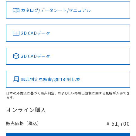
国政府の輸出許可(または役務取引許
号
覧された時点での実際の在庫および標
ミウム(Cd) 100ppm以下、
Pb(鉛) :1000ppm、 Hg(水銀) : 1000ppm、 Cd(カドミウ
可)を取得するなどの必要な手続きを
六価クロム(Cr(Ⅵ)) 1000ppm以下、ポリ臭化ビフェニル
ム) : 100ppm、
カタログ/データシート/マニュアル
準価格とは異なる場合があることをご
対応済み
類(PBB) 1000ppm以下、ポリ臭化ジフェニルエーテル類
Cr(Ⅵ)(六価クロム) : 1000ppm、 PBBs(ポリ臭化ビフェ
とります。
ダウンロードデータをご利用いただく前に、以下を必ずお読
了承ください。
(PBDE) 1000ppm以下、フタル酸ビス(2-エチルヘキシ
○
一定数以上の在庫あり
ニル類) : 1000ppm、 PBDEs(ポリ臭化ジフェニルエーテ
LR型式承認
DNV型式承認
BV型式承認
KR型式承
当社は規制貨物を破棄する場合は、完
みください。
ル) (DEHP)(別名：DOP) 1000ppm以下、フタル酸ブチ
正式な納期状況および標準価格はお客
ル類) : 1000ppm、
（イギリス
（ノルウェー
（フランス
（韓国
ルベンジル（BBP） 1000ppm以下、フタル酸ジブチル
全に破砕するなど、違法に輸出されな
DBP(フタル酸ジブチル) : 1000ppm、 DIBP(フタル酸ジ
ソフトウェアの使用条件
様のお取引先、またはお客様担当のオ
船舶規格）
船舶規格）
船舶規格）
船舶規格
（DBP） 1000ppm以下、フタル酸ジイソブチル
中国 RoHS
注意事項・凡例
イソブチル) : 1000ppm、 BBP(フタル酸ブチルベンジ
△
一定数には満たないが在庫あり
2D CADデータ
いよう必要な手段を講じます。
ムロン制御機器販売店・当社販売員に
(DIBP) 1000ppm以下
ル) : 1000ppm、
当社は貴社製品を、核兵器、ミサイ
但し、RoHS指令で産業用監視および制御機器に対する
DEHP(フタル酸ビス(2-エチルヘキシル)) : 1000ppm
ご相談ください。
No
No
No
No
適用除外項目は除く。
ル、化学兵器、生物兵器またはその他
－
在庫なし(最新の在庫状況につ
オムロン制御機器販売店や当社販売拠
フタル酸エステル類の４物質については閾値を超える意
中国 RoHS表
※1 ※2
武器並びにこれらの製造装置等に一切
いては、お客様のお取引先、ま
図的な使用がないことを確認しています。
点は「
販売ネットワーク
」をご確認
3D CADデータ
※2 環境保護使用期限
使用いたしません。
たはお客様担当のオムロン制御
ください。
この製品の規格認証/適合状況ページへ
Pb
Hg
Cd
Cr(VI)
当社は、貴社製品を第三者に販売する
機器販売店・当社販売員にご確
在庫状況および標準価格結果を当社の
その他の認証はこちらのページからご検索ください
※2 対応予定月
「ｅ」：有害物質（10物質）のすべてが基
場合は、上記1、2および3の内容を当
認ください)
事前の承諾なく第三者に漏洩または開
準値以下であることを示します。
該第三者に通知します。また当社は、
該非判定見解書/項目別対比表
示しないようお願いします。
X
O
O
O
部品在庫の切り替え状況などにより、予定
「10」：通常の使用状況下において有害物
販売先および販売に係わる関係者が違
マイパーツ機能（部品リスト作成サー
空
受注生産機種、また在庫状況の
月が前後することがあります。
質が外部に漏えいし、環境に深刻な影響を
法に輸出するおそれがある場合は、取
ビス）をご利用いただくには、I-Web
日本の外為法に基づく該非判定、およびEAR再輸出規制に関する見解が入手でき
白
情報を公開していない機種
及ぼさない年数を意味します。
り引きをいたしません。
ます。
メンバーズにご登録されている必要が
"対応済み"や非含有の記載がされた商品であっても、流通
「－」：未確認です。当社販売部門へお問
あります。
在庫等で未対応品が混在する可能性があります。
オンライン購入
い合わせください。
お客様が当ウェブサイト上で当社にご
非含有品が必要な際は、弊社営業部門もしくは販売店へお
※3 非含有証明書ダウンロード
登録された部品リストについて、当社
問い合わせください。
¥ 51,700
販売価格（税込）
および当社の共同利用者が、当社の製
下記の非含有証明書をダウンロードするこ
品・サービスに関するお客様との取
とができます。