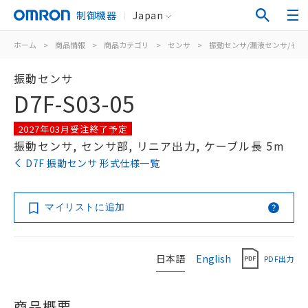
制御機器
Japan
ホーム
>
商品情報
>
商品カテゴリ
>
センサ
>
振動センサ/漏液センサ/その
振動センサ
D7F-S03-05
2027年03月受注終了予定
振動センサ, センサ部, リニア出力, ケーブル長 5m
D7F 振動センサ 形式仕様一覧
マイリストに追加
日本語
English
PDF出力
商品概要