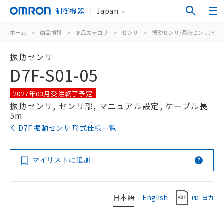
制御機器
Japan
ホーム
>
商品情報
>
商品カテゴリ
>
センサ
>
振動センサ/漏液センサ/その
振動センサ
D7F-S01-05
2027年03月受注終了予定
振動センサ, センサ部, マニュアル設定, ケーブル長
5m
D7F 振動センサ 形式仕様一覧
マイリストに追加
日本語
English
PDF出力