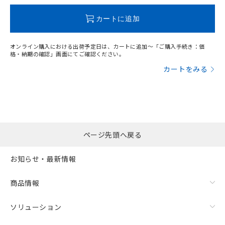
とができます。
合意する
キャンセル
引・商談に必要な範囲で利用すること
この製品のRoHS/REACH対応状況ページへ
をご了承ください。
カートに追加
EU RoHS指令（10物質）の非含有証明書
※当社の共同利用者とは、
"個人情報
51物質の非含有証明書（当社基準）
の共同利用に関して"
の「1.共同利
※本証明書は発行日時点で非含有を証明す
オンライン購入における出荷予定日は、カートに追加～「ご購入手続き：価
用者の範囲」に記載されている法人を
格・納期の確認」画面にてご確認ください。
るもので、過去に遡って非含有を証明する
指します。
ものではありません。
カートをみる
また、RoHS指令のフタル酸エステル類４
物質の対応では、対応完了までの期間は出
荷製品に未対応品が混在することから備考
欄に対応日を記載しておりました。
既に当社にて対応品への在庫切替を完了
していることから、特段のことがない限
ページ先頭へ戻る
り、2022年1月12日より割愛しておりま
す。
お知らせ・最新情報
商品情報
ソリューション