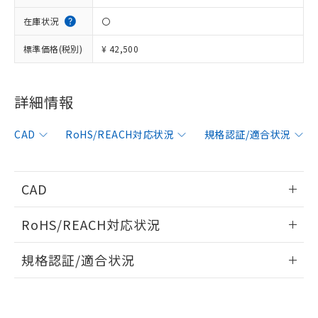
※1 対応状況
在庫状況
〇
対応済み：EU RoHS指令（10物質）の
標準価格(税別)
¥ 42,500
非含有に対応した製品が提供可能な商品で
す。
対応予定：EU RoHS指令（10物質）の非含
ご利用条件
詳細情報
有に対応した製品に切り替える予定のある
商品です。
対応予定なし：EU RoHS指令（10物質）の
CAD
RoHS/REACH対応状況
規格認証/適合状況
以下の条件をお読みいただき、同意のうえ
非含有に非対応の商品で、対応品を出す予
ご利用ください。
定はありません。
調査・確認中：EU RoHS指令（10物質）の
本サービスは、当社制御機器事業取扱
CAD
※1 中国RoHS○×表
非含有の対応状況を調査中または確認中の
商品の当社在庫状況および標準価格
商品です。
(税抜)を提供させていただくもので
情報更新：2006/4/1
「○」：最大均質材料含有率が中国RoHSの
非該当品：ライセンス料など無形物で、有
RoHS/REACH対応状況
す。
基準値以下であることを示します。
害物質有無と関係のない商品です。
当社制御機器事業取扱商品の中には、
ログイン/会員登録いただくと、CADデータをダウンロー
「×」：最大均質材料含有率が中国RoHSの
情報更新：2026/7/29
仕入先様の事情により、非含有部品として
規格認証/適合状況
本サービスの対象外となる商品もある
ドすることができます。
基準値を超えていることを示します。
いたものが、含有品と判明した場合などや
当社は、これら貴社製品のうち、外国
ことをご了承ください。
「－」：未確認です。当社販売部門へお問
EU RoHS
注意事項・凡例
むを得ず変更することがあります。
為替および外国貿易法に定める商品
在庫状況および標準価格照会結果は、
UL認証
CSA認証
CEマーキング
い合わせください。
（以下｢規制貨物等」という）を輸出
記載している更新日時点での社内デー
ログイン/会員登録
*EU RoHS指令（10物質）：
または国外への提供する場合は、日本