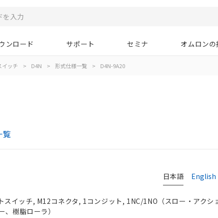
ウンロード
サポート
セミナ
オムロンの
スイッチ
>
D4N
>
形式仕様一覧
>
D4N-9A20
一覧
日本語
English
イッチ, M12コネクタ, 1コンジット, 1NC/1NO（スロー・アクシ
ー、樹脂ローラ）