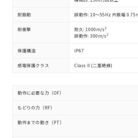
当社販売員に
※2 対応予定月
△
一定数に
当社は、貴社
オムロン制御
また当社は、
※2 環境保護使
耐振動
誤動作: 10～55Hz 片振幅 0.7
在庫状況およ
部品在庫の切り替
たしません。
－
在庫なし
す。
「ｅ」：有害物質
機器販売
マイパーツ機
2
耐衝撃
耐久: 1000m/s
「10」：通常の
ている必要が
2
誤動作: 300m/s
味します。
空
受注生産
お客様が当ウ
※3 非含有証明
「－」：未確認で
白
が、当社の製
保護構造
IP67
さい。
下記の非含有証明
※当社の共同
感電保護クラス
Class II (二重絶縁)
いる法人を指
EU RoHS指令（
51物質の非含有証
※本証明書は発行
また、RoHS指
動作に必要な力（OF）
混在することから
既に当社にて対応
り割愛しておりま
もどりの力（RF）
動作までの動き（PT）