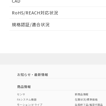
CAD
ログイン/会員登録いただくと、CADデータをダウンロ
RoHS/REACH対応状況
規格認証/適合状況
EU RoHS
注意事項・凡例
UL認証
CSA認証
CEマーキング
コネクタピン配置図
ダウンロードデータをご利用いただく前に、以下を必ずお読
Yes
Yes
Yes
対応状況
対応予定月
※1
※2
ソフトウェアの使用条件
対応済み
LR型式承認
DNV型式承認
BV型式承認
KR
（イギリス
（ノルウェー
（フランス
（
お知らせ・最新情報
中国 RoHS
注意事項・凡例
船舶規格）
船舶規格）
船舶規格）
船
商品情報
No
No
No
No
中国 RoHS表
※1 ※2
センサ
新商品情報
FAシステム機器
在庫状況/標準価格
Pb
Hg
Cd
Cr(V
モーション/ドライブ
生産終了品/推奨代替品