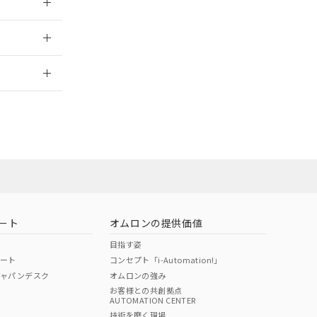
2026/7/29
ート
オムロンの提供価値
目指す姿
ポート
コンセプト「i-Automation!」
ジャパンデスク
オムロンの強み
お客様との共創拠点
AUTOMATION CENTER
DIBP
BBP
DEHP
環境保護
技術を磨く現場