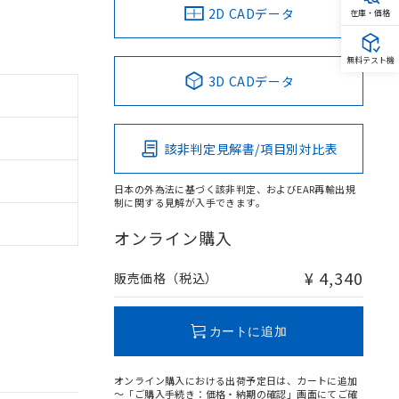
2D CADデータ
在庫・価格
無料テスト機
3D CADデータ
該非判定見解書/項目別対比表
日本の外為法に基づく該非判定、およびEAR再輸出規
制に関する見解が入手できます。
オンライン購入
¥ 4,340
販売価格（税込）
カートに追加
オンライン購入における出荷予定日は、カートに追加
～「ご購入手続き：価格・納期の確認」画面にてご確