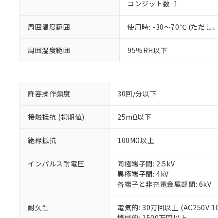
コンジット数: 1
周囲温度範囲
使用時: -30～70℃ (た
※1 対応状況
周囲湿度範囲
95%RH以下
対応済み：EU
対応予定：EU R
対応予定なし：EU
許容操作頻度
30回/分以下
調査・確認中：EU
ご利用条件
非該当品：ライセ
※1 中国RoHS
接触抵抗 (初期値)
25mΩ以下
仕入先様の事情に
があります。
以下の条件をお読
「○」：最大均質
絶縁抵抗
100MΩ以上
「×」：最大均質
本サービスは
当社は、これ
*EU RoHS指令（10物
「－」：未確認で
鉛(Pb) 1000ppm以下、
くものです。
う）を輸出ま
インパルス耐電圧
同極端子間: 2.5kV
記
説明
六価クロム(Cr(Ⅵ)) 1
当社制御機器
などの必要な
異極端子間: 4kV
フタル酸ビス(2-エチルヘ
号
*中国RoHS10物質の基準値 
ル（DBP） 1000ppm
在庫状況およ
当社は規制貨
各端子と非充電金属部間: 6kV
Pb(鉛) :1000ppm、 Hg
但し、RoHS指令で産
のであり、閲
ます。
Cr(Ⅵ)(六価クロム) : 
フタル酸エステル類の４
○
一定数以
DBP(フタル酸ジブチル) :
い。
当社は貴社製
耐久性
電気的: 30万回以上 (AC250V 1
DEHP(フタル酸ビス(2-エ
正式な納期状
置等に一切使
機械的: 1500万回以上