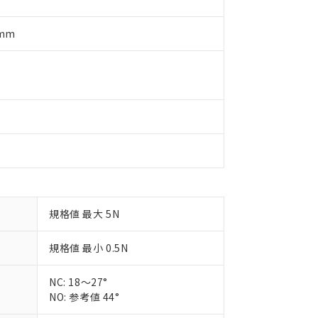
ご相談ください。
は満たないが在庫あり
製品を第三者に販売する場合は、上記1、2および3の内容を当該第
機器販売店や当社販売拠点は「
販売ネットワーク
」をご確認くだ
販売先および販売に係わる関係者が違法に輸出するおそれがある場
用期限
5mm
び標準価格結果を当社の事前の承諾なく第三者に漏洩または開示し
え状況などにより、予定月が前後することがあります。
(最新の在庫状況については、お客様のお取引先、またはお客様担当
（10物質）のすべてが基準値以下であることを示します。
店・当社販売員にご確認ください)
能（部品リスト作成サービス）をご利用いただくには、I-Webメン
使用状況下において有害物質が外部に漏えいし、環境に深刻な影響を
あります。
機種、また在庫状況の情報を公開していない機種
ェブサイト上で当社にご登録された部品リストについて、当社およ
書ダウンロード
す。当社販売部門へお問い合わせください。
品・サービスに関するお客様との取引・商談に必要な範囲で利用す
合意する
キャンセル
書をダウンロードすることができます。
利用者とは、
"個人情報の共同利用に関して"
の「1.共同利用者の
します。
10物質）の非含有証明書
明書（当社基準）
日時点で非含有を証明するもので、過去に遡って非含有を証明するも
令のフタル酸エステル類４物質の対応では、対応完了までの期間は出
規格値 最大 5N
備考欄に対応日を記載しておりました。
品への在庫切替を完了していることから、特段のことがない限り、20
す。
規格値 最小 0.5N
NC: 18～27°
NO: 参考値 44°