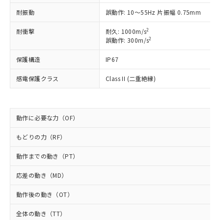
以下の条件をお読みいただき、同意のうえ
非含有に非対応の商品で、対応品を出す予
耐振動
誤動作: 10～55Hz 片振幅 0.75mm
ご利用ください。
定はありません。
調査・確認中：EU RoHS指令（10物質）の
2
耐衝撃
耐久: 1000m/s
本サービスは、当社制御機器事業取扱
※1 中国RoHS○×表
非含有の対応状況を調査中または確認中の
2
誤動作: 300m/s
商品の当社在庫状況および標準価格
商品です。
(税抜)を提供させていただくもので
「○」：最大均質材料含有率が中国RoHSの
非該当品：ライセンス料など無形物で、有
保護構造
IP67
す。
基準値以下であることを示します。
害物質有無と関係のない商品です。
当社制御機器事業取扱商品の中には、
「×」：最大均質材料含有率が中国RoHSの
感電保護クラス
Class II (二重絶縁)
仕入先様の事情により、非含有部品として
本サービスの対象外となる商品もある
基準値を超えていることを示します。
いたものが、含有品と判明した場合などや
当社は、これら貴社製品のうち、外国
ことをご了承ください。
「－」：未確認です。当社販売部門へお問
むを得ず変更することがあります。
為替および外国貿易法に定める商品
在庫状況および標準価格照会結果は、
い合わせください。
（以下｢規制貨物等」という）を輸出
記載している更新日時点での社内デー
動作に必要な力（OF）
*EU RoHS指令（10物質）：
または国外への提供する場合は、日本
記
タに基づき作成されるものであり、閲
説明
鉛(Pb) 1000ppm以下、 水銀(Hg) 1000ppm以下、 カド
*中国RoHS10物質の基準値 (GB/T26572)：
国政府の輸出許可(または役務取引許
号
覧された時点での実際の在庫および標
ミウム(Cd) 100ppm以下、
もどりの力（RF）
Pb(鉛) :1000ppm、 Hg(水銀) : 1000ppm、 Cd(カドミウ
可)を取得するなどの必要な手続きを
六価クロム(Cr(Ⅵ)) 1000ppm以下、ポリ臭化ビフェニル
ム) : 100ppm、
準価格とは異なる場合があることをご
類(PBB) 1000ppm以下、ポリ臭化ジフェニルエーテル類
Cr(Ⅵ)(六価クロム) : 1000ppm、 PBBs(ポリ臭化ビフェ
とります。
動作までの動き（PT）
了承ください。
(PBDE) 1000ppm以下、フタル酸ビス(2-エチルヘキシ
○
一定数以上の在庫あり
ニル類) : 1000ppm、 PBDEs(ポリ臭化ジフェニルエーテ
当社は規制貨物を破棄する場合は、完
ル) (DEHP)(別名：DOP) 1000ppm以下、フタル酸ブチ
正式な納期状況および標準価格はお客
ル類) : 1000ppm、
ルベンジル（BBP） 1000ppm以下、フタル酸ジブチル
全に破砕するなど、違法に輸出されな
DBP(フタル酸ジブチル) : 1000ppm、 DIBP(フタル酸ジ
応差の動き（MD）
様のお取引先、またはお客様担当のオ
（DBP） 1000ppm以下、フタル酸ジイソブチル
イソブチル) : 1000ppm、 BBP(フタル酸ブチルベンジ
△
一定数には満たないが在庫あり
いよう必要な手段を講じます。
ムロン制御機器販売店・当社販売員に
(DIBP) 1000ppm以下
ル) : 1000ppm、
動作後の動き（OT）
当社は貴社製品を、核兵器、ミサイ
但し、RoHS指令で産業用監視および制御機器に対する
DEHP(フタル酸ビス(2-エチルヘキシル)) : 1000ppm
ご相談ください。
適用除外項目は除く。
ル、化学兵器、生物兵器またはその他
－
在庫なし(最新の在庫状況につ
オムロン制御機器販売店や当社販売拠
フタル酸エステル類の４物質については閾値を超える意
全体の動き（TT）
武器並びにこれらの製造装置等に一切
いては、お客様のお取引先、ま
図的な使用がないことを確認しています。
点は「
販売ネットワーク
」をご確認