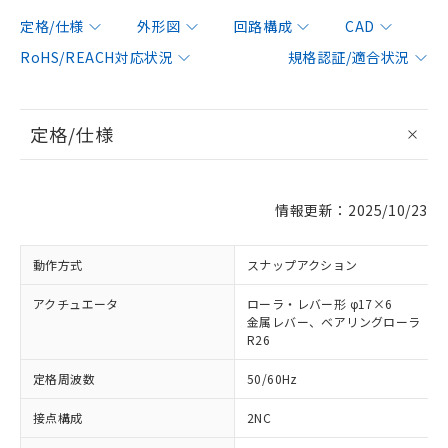
定格/仕様
外形図
回路構成
CAD
RoHS/REACH対応状況
規格認証/適合状況
定格/仕様
情報更新：2025/10/23
動作方式
スナップアクション
アクチュエータ
ローラ・レバー形 φ17×6
金属レバー、ベアリングローラ
R26
定格周波数
50/60Hz
接点構成
2NC