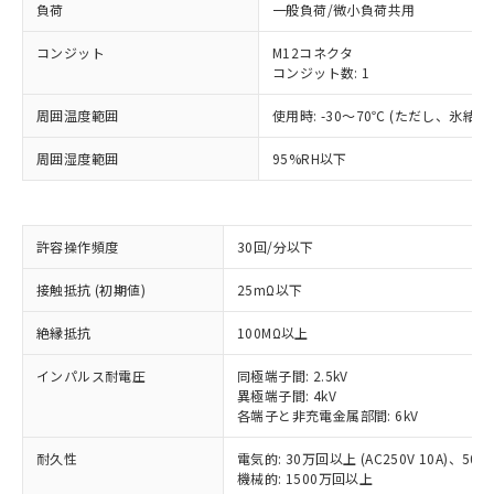
負荷
一般負荷/微小負荷共用
コンジット
M12コネクタ
コンジット数: 1
周囲温度範囲
使用時: -30～70℃ (ただし、氷結
周囲湿度範囲
95%RH以下
許容操作頻度
30回/分以下
接触抵抗 (初期値)
25mΩ以下
※1 対応状況
絶縁抵抗
100MΩ以上
対応済み：EU RoHS指令（10物質）の
非含有に対応した製品が提供可能な商品で
インパルス耐電圧
同極端子間: 2.5kV
す。
異極端子間: 4kV
各端子と非充電金属部間: 6kV
対応予定：EU RoHS指令（10物質）の非含
ご利用条件
有に対応した製品に切り替える予定のある
耐久性
電気的: 30万回以上 (AC250V 10A)、50万回
商品です。
機械的: 1500万回以上
対応予定なし：EU RoHS指令（10物質）の