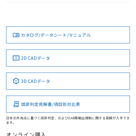
荷製品に未対応品が混在することから備考
ログイン/会員登録
EU RoHS
注意事項・凡例
欄に対応日を記載しておりました。
コネクタピン配置図
UL認証
CSA認証
CEマーキング
既に当社にて対応品への在庫切替を完了
していることから、特段のことがない限
Yes
Yes
Yes
対応状況
対応予定月
※1
※2
ダウンロードデータをご利用いただく前に、以下を必ずお読
り、2022年1月12日より割愛しておりま
みください。
す。
カタログ/データシート/マニュアル
対応済み
ソフトウェアの使用条件
LR型式承認
DNV型式承認
BV型式承認
KR型式承
（イギリス
（ノルウェー
（フランス
（韓国
船舶規格）
船舶規格）
船舶規格）
船舶規格
中国 RoHS
注意事項・凡例
2D CADデータ
No
No
No
No
中国 RoHS表
※1 ※2
3D CADデータ
取りつけ穴加工図
この製品の規格認証/適合状況ページへ
Pb
Hg
Cd
Cr(VI)
その他の認証はこちらのページからご検索ください
該非判定見解書/項目別対比表
X
O
O
O
日本の外為法に基づく該非判定、およびEAR再輸出規制に関する見解が入手でき
ます。
"対応済み"や非含有の記載がされた商品であっても、流通
在庫等で未対応品が混在する可能性があります。
オンライン購入