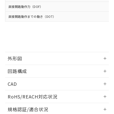
※2 環境保護使用期限
使用いたしません。
たはお客様担当のオムロン制御
ください。
直接開路動作力（DOF）
当社は、貴社製品を第三者に販売する
機器販売店・当社販売員にご確
在庫状況および標準価格結果を当社の
※2 対応予定月
「ｅ」：有害物質（10物質）のすべてが基
場合は、上記1、2および3の内容を当
認ください)
事前の承諾なく第三者に漏洩または開
直接開路動作までの動き（DOT）
準値以下であることを示します。
該第三者に通知します。また当社は、
示しないようお願いします。
部品在庫の切り替え状況などにより、予定
「10」：通常の使用状況下において有害物
販売先および販売に係わる関係者が違
マイパーツ機能（部品リスト作成サー
空
受注生産機種、また在庫状況の
月が前後することがあります。
質が外部に漏えいし、環境に深刻な影響を
法に輸出するおそれがある場合は、取
ビス）をご利用いただくには、I-Web
白
情報を公開していない機種
及ぼさない年数を意味します。
り引きをいたしません。
メンバーズにご登録されている必要が
「－」：未確認です。当社販売部門へお問
あります。
い合わせください。
お客様が当ウェブサイト上で当社にご
※3 非含有証明書ダウンロード
登録された部品リストについて、当社
外形図
および当社の共同利用者が、当社の製
下記の非含有証明書をダウンロードするこ
品・サービスに関するお客様との取
とができます。
情報更新：2025/10/23
合意する
キャンセル
引・商談に必要な範囲で利用すること
回路構成
をご了承ください。
EU RoHS指令（10物質）の非含有証明書
※当社の共同利用者とは、
"個人情報
情報更新：2025/10/23
51物質の非含有証明書（当社基準）
CAD
の共同利用に関して"
の「1.共同利
※本証明書は発行日時点で非含有を証明す
用者の範囲」に記載されている法人を
ログイン/会員登録いただくと、CADデータをダウンロー
るもので、過去に遡って非含有を証明する
指します。
RoHS/REACH対応状況
ドすることができます。
ものではありません。
また、RoHS指令のフタル酸エステル類４
情報更新：2026/7/29
規格認証/適合状況
物質の対応では、対応完了までの期間は出