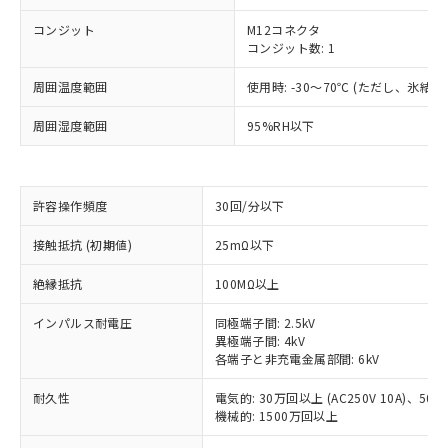
コンジット
M12コネクタ
コンジット数: 1
周囲温度範囲
使用時: -30～70℃ (ただし、氷結
周囲湿度範囲
95%RH以下
許容操作頻度
30回/分以下
接触抵抗 (初期値)
25mΩ以下
※1 対応状況
絶縁抵抗
100MΩ以上
インパルス耐電圧
同極端子間: 2.5kV
対応済み：EU RoHS指令（10物質）の
異極端子間: 4kV
非含有に対応した製品が提供可能な商品で
各端子と非充電金属部間: 6kV
す。
対応予定：EU RoHS指令（10物質）の非含
耐久性
電気的: 30万回以上 (AC250V 10A)、50万回
ご利用条件
有に対応した製品に切り替える予定のある
機械的: 1500万回以上
商品です。