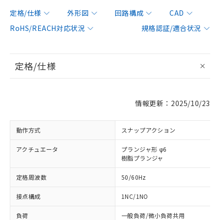
定格/仕様
外形図
回路構成
CAD
RoHS/REACH対応状況
規格認証/適合状況
定格/仕様
情報更新：2025/10/23
動作方式
スナップアクション
アクチュエータ
プランジャ形 φ6
樹脂プランジャ
定格周波数
50/60Hz
接点構成
1NC/1NO
負荷
一般負荷/微小負荷共用