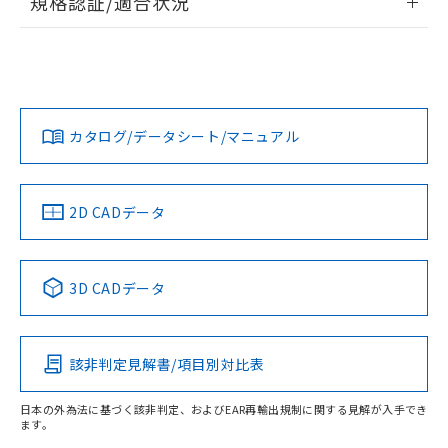
規格認証/適合状況
荷製品に未対応品が混在することから備考
ログイン/会員登録
EU RoHS
注意事項・凡例
欄に対応日を記載しておりました。
UL認証
CSA認証
CEマーキング
既に当社にて対応品への在庫切替を完了
コネクタピン配置図
していることから、特段のことがない限
Yes
Yes
Yes
り、2022年1月12日より割愛しておりま
対応状況
対応予定月
※1
※2
ダウンロードデータをご利用いただく前に、以下を必ずお読
す。
みください。
カタログ/データシート/マニュアル
対応済み
ソフトウェアの使用条件
LR型式承認
DNV型式承認
BV型式承認
KR型式承
（イギリス
（ノルウェー
（フランス
（韓国
船舶規格）
船舶規格）
船舶規格）
船舶規格
中国 RoHS
注意事項・凡例
2D CADデータ
No
No
No
No
中国 RoHS表
※1 ※2
3D CADデータ
取りつけ穴加工図
この製品の規格認証/適合状況ページへ
Pb
Hg
Cd
Cr(VI)
その他の認証はこちらのページからご検索ください
該非判定見解書/項目別対比表
O
O
O
O
日本の外為法に基づく該非判定、およびEAR再輸出規制に関する見解が入手でき
ます。
"対応済み"や非含有の記載がされた商品であっても、流通