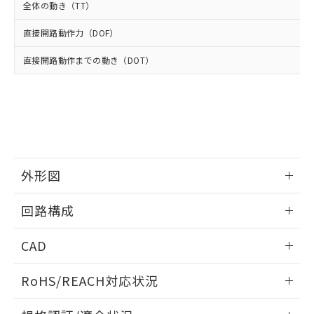
武器並びにこれらの製造装置等に一切
いては、お客様のお取引先、ま
図的な使用がないことを確認しています。
点は「
販売ネットワーク
」をご確認
全体の動き（TT）
※2 環境保護使用期限
使用いたしません。
たはお客様担当のオムロン制御
ください。
当社は、貴社製品を第三者に販売する
機器販売店・当社販売員にご確
直接開路動作力（DOF）
在庫状況および標準価格結果を当社の
※2 対応予定月
「ｅ」：有害物質（10物質）のすべてが基
場合は、上記1、2および3の内容を当
認ください)
事前の承諾なく第三者に漏洩または開
準値以下であることを示します。
該第三者に通知します。また当社は、
直接開路動作までの動き（DOT）
示しないようお願いします。
部品在庫の切り替え状況などにより、予定
「10」：通常の使用状況下において有害物
販売先および販売に係わる関係者が違
マイパーツ機能（部品リスト作成サー
空
受注生産機種、また在庫状況の
月が前後することがあります。
質が外部に漏えいし、環境に深刻な影響を
法に輸出するおそれがある場合は、取
ビス）をご利用いただくには、I-Web
白
情報を公開していない機種
及ぼさない年数を意味します。
り引きをいたしません。
メンバーズにご登録されている必要が
「－」：未確認です。当社販売部門へお問
あります。
い合わせください。
お客様が当ウェブサイト上で当社にご
※3 非含有証明書ダウンロード
登録された部品リストについて、当社
および当社の共同利用者が、当社の製
外形図
下記の非含有証明書をダウンロードするこ
品・サービスに関するお客様との取
とができます。
合意する
キャンセル
引・商談に必要な範囲で利用すること
情報更新：2025/10/23
回路構成
をご了承ください。
EU RoHS指令（10物質）の非含有証明書
※当社の共同利用者とは、
"個人情報
51物質の非含有証明書（当社基準）
情報更新：2025/10/23
の共同利用に関して"
の「1.共同利
CAD
※本証明書は発行日時点で非含有を証明す
用者の範囲」に記載されている法人を
るもので、過去に遡って非含有を証明する
指します。
ログイン/会員登録いただくと、CADデータをダウンロー
RoHS/REACH対応状況
ものではありません。
ドすることができます。
また、RoHS指令のフタル酸エステル類４
情報更新：2026/7/29
物質の対応では、対応完了までの期間は出