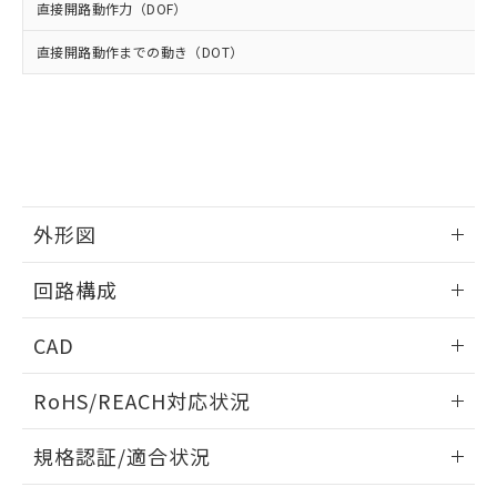
※2 環境保護使用期限
使用いたしません。
たはお客様担当のオムロン制御
直接開路動作力（DOF）
ください。
当社は、貴社製品を第三者に販売する
機器販売店・当社販売員にご確
在庫状況および標準価格結果を当社の
※2 対応予定月
「ｅ」：有害物質（10物質）のすべてが基
場合は、上記1、2および3の内容を当
直接開路動作までの動き（DOT）
認ください)
事前の承諾なく第三者に漏洩または開
準値以下であることを示します。
該第三者に通知します。また当社は、
示しないようお願いします。
部品在庫の切り替え状況などにより、予定
「10」：通常の使用状況下において有害物
販売先および販売に係わる関係者が違
マイパーツ機能（部品リスト作成サー
空
受注生産機種、また在庫状況の
月が前後することがあります。
質が外部に漏えいし、環境に深刻な影響を
法に輸出するおそれがある場合は、取
ビス）をご利用いただくには、I-Web
白
情報を公開していない機種
及ぼさない年数を意味します。
り引きをいたしません。
メンバーズにご登録されている必要が
「－」：未確認です。当社販売部門へお問
あります。
い合わせください。
お客様が当ウェブサイト上で当社にご
※3 非含有証明書ダウンロード
登録された部品リストについて、当社
外形図
および当社の共同利用者が、当社の製
下記の非含有証明書をダウンロードするこ
品・サービスに関するお客様との取
情報更新：2025/10/23
とができます。
回路構成
合意する
キャンセル
引・商談に必要な範囲で利用すること
をご了承ください。
EU RoHS指令（10物質）の非含有証明書
情報更新：2025/10/23
※当社の共同利用者とは、
"個人情報
CAD
51物質の非含有証明書（当社基準）
の共同利用に関して"
の「1.共同利
※本証明書は発行日時点で非含有を証明す
用者の範囲」に記載されている法人を
ログイン/会員登録いただくと、CADデータをダウンロー
RoHS/REACH対応状況
るもので、過去に遡って非含有を証明する
指します。
ドすることができます。
ものではありません。
情報更新：2026/7/29
また、RoHS指令のフタル酸エステル類４
規格認証/適合状況
物質の対応では、対応完了までの期間は出
ログイン/会員登録
EU RoHS
注意事項・凡例
荷製品に未対応品が混在することから備考