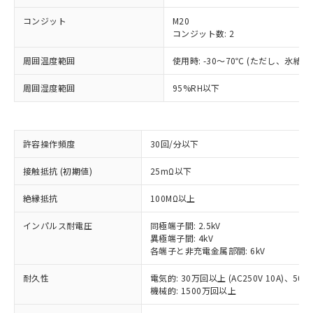
コンジット
M20
コンジット数: 2
周囲温度範囲
使用時: -30～70℃ (ただし、氷結
周囲湿度範囲
95%RH以下
許容操作頻度
30回/分以下
接触抵抗 (初期値)
25mΩ以下
※1 対応状況
絶縁抵抗
100MΩ以上
対応済み：EU RoHS指令（10物質）の
インパルス耐電圧
同極端子間: 2.5kV
非含有に対応した製品が提供可能な商品で
異極端子間: 4kV
す。
各端子と非充電金属部間: 6kV
対応予定：EU RoHS指令（10物質）の非含
ご利用条件
有に対応した製品に切り替える予定のある
耐久性
電気的: 30万回以上 (AC250V 10A)、50万回
商品です。
機械的: 1500万回以上
対応予定なし：EU RoHS指令（10物質）の