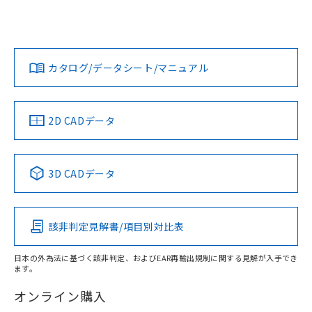
UL認証
CSA認証
CEマーキング
欄に対応日を記載しておりました。
既に当社にて対応品への在庫切替を完了
Yes
Yes
Yes
していることから、特段のことがない限
対応状況
対応予定月
※1
※2
ダウンロードデータをご利用いただく前に、以下を必ずお読
り、2022年1月12日より割愛しておりま
みください。
カタログ/データシート/マニュアル
す。
対応済み
ソフトウェアの使用条件
LR型式承認
DNV型式承認
BV型式承認
KR型式承
（イギリス
（ノルウェー
（フランス
（韓国
船舶規格）
船舶規格）
船舶規格）
船舶規格
中国 RoHS
注意事項・凡例
2D CADデータ
取りつけ穴加工図
No
No
No
No
中国 RoHS表
※1 ※2
3D CADデータ
この製品の規格認証/適合状況ページへ
Pb
Hg
Cd
Cr(VI)
その他の認証はこちらのページからご検索ください
該非判定見解書/項目別対比表
X
O
O
O
日本の外為法に基づく該非判定、およびEAR再輸出規制に関する見解が入手でき
ます。
"対応済み"や非含有の記載がされた商品であっても、流通
在庫等で未対応品が混在する可能性があります。
オンライン購入
非含有品が必要な際は、弊社営業部門もしくは販売店へお