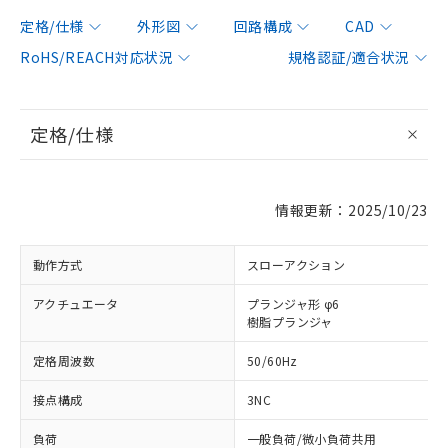
定格/仕様
外形図
回路構成
CAD
RoHS/REACH対応状況
規格認証/適合状況
定格/仕様
情報更新：2025/10/23
動作方式
スローアクション
アクチュエータ
プランジャ形 φ6
樹脂プランジャ
定格周波数
50/60Hz
接点構成
3NC
負荷
一般負荷/微小負荷共用