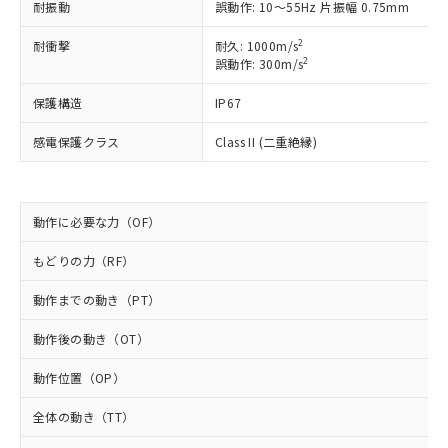
以下の条件をお読みいただき、同意のうえ
非含有に非対応の商品で、対応品を出す予
耐振動
誤動作: 10～55Hz 片振幅 0.75mm
ご利用ください。
定はありません。
2
耐衝撃
耐久: 1000m/s
調査・確認中：EU RoHS指令（10物質）の
本サービスは、当社制御機器事業取扱
2
※1 中国RoHS○×表
誤動作: 300m/s
非含有の対応状況を調査中または確認中の
商品の当社在庫状況および標準価格
商品です。
(税抜)を提供させていただくもので
保護構造
IP67
「○」：最大均質材料含有率が中国RoHSの
非該当品：ライセンス料など無形物で、有
す。
基準値以下であることを示します。
害物質有無と関係のない商品です。
当社制御機器事業取扱商品の中には、
感電保護クラス
Class II (二重絶縁)
「×」：最大均質材料含有率が中国RoHSの
仕入先様の事情により、非含有部品として
本サービスの対象外となる商品もある
基準値を超えていることを示します。
いたものが、含有品と判明した場合などや
当社は、これら貴社製品のうち、外国
ことをご了承ください。
「－」：未確認です。当社販売部門へお問
むを得ず変更することがあります。
為替および外国貿易法に定める商品
在庫状況および標準価格照会結果は、
い合わせください。
（以下｢規制貨物等」という）を輸出
動作に必要な力（OF）
記載している更新日時点での社内デー
*EU RoHS指令（10物質）：
または国外への提供する場合は、日本
記
タに基づき作成されるものであり、閲
説明
鉛(Pb) 1000ppm以下、 水銀(Hg) 1000ppm以下、 カド
*中国RoHS10物質の基準値 (GB/T26572)：
もどりの力（RF）
国政府の輸出許可(または役務取引許
号
覧された時点での実際の在庫および標
ミウム(Cd) 100ppm以下、
Pb(鉛) :1000ppm、 Hg(水銀) : 1000ppm、 Cd(カドミウ
可)を取得するなどの必要な手続きを
六価クロム(Cr(Ⅵ)) 1000ppm以下、ポリ臭化ビフェニル
ム) : 100ppm、
準価格とは異なる場合があることをご
類(PBB) 1000ppm以下、ポリ臭化ジフェニルエーテル類
動作までの動き（PT）
Cr(Ⅵ)(六価クロム) : 1000ppm、 PBBs(ポリ臭化ビフェ
とります。
了承ください。
(PBDE) 1000ppm以下、フタル酸ビス(2-エチルヘキシ
○
一定数以上の在庫あり
ニル類) : 1000ppm、 PBDEs(ポリ臭化ジフェニルエーテ
当社は規制貨物を破棄する場合は、完
ル) (DEHP)(別名：DOP) 1000ppm以下、フタル酸ブチ
正式な納期状況および標準価格はお客
ル類) : 1000ppm、
動作後の動き（OT）
ルベンジル（BBP） 1000ppm以下、フタル酸ジブチル
全に破砕するなど、違法に輸出されな
DBP(フタル酸ジブチル) : 1000ppm、 DIBP(フタル酸ジ
様のお取引先、またはお客様担当のオ
（DBP） 1000ppm以下、フタル酸ジイソブチル
イソブチル) : 1000ppm、 BBP(フタル酸ブチルベンジ
△
一定数には満たないが在庫あり
いよう必要な手段を講じます。
ムロン制御機器販売店・当社販売員に
(DIBP) 1000ppm以下
ル) : 1000ppm、
動作位置（OP）
当社は貴社製品を、核兵器、ミサイ
但し、RoHS指令で産業用監視および制御機器に対する
DEHP(フタル酸ビス(2-エチルヘキシル)) : 1000ppm
ご相談ください。
適用除外項目は除く。
ル、化学兵器、生物兵器またはその他
－
在庫なし(最新の在庫状況につ
オムロン制御機器販売店や当社販売拠
全体の動き（TT）
フタル酸エステル類の４物質については閾値を超える意
武器並びにこれらの製造装置等に一切
いては、お客様のお取引先、ま
図的な使用がないことを確認しています。
点は「
販売ネットワーク
」をご確認